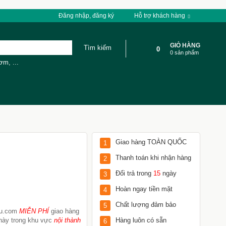
Đăng nhập, đăng ký
Hỗ trợ khách hàng
GIỎ HÀNG
0
0 sản phẩm
cơm
,
...
Giao hàng TOÀN QUỐC
1
Thanh toán khi nhận hàng
2
Đổi trả trong
15
ngày
3
Hoàn ngay tiền mặt
4
Chất lượng đảm bảo
5
Tu.com
MIỄN PHÍ
giao hàng
này trong khu vực
nội thành
Hàng luôn có sẵn
6