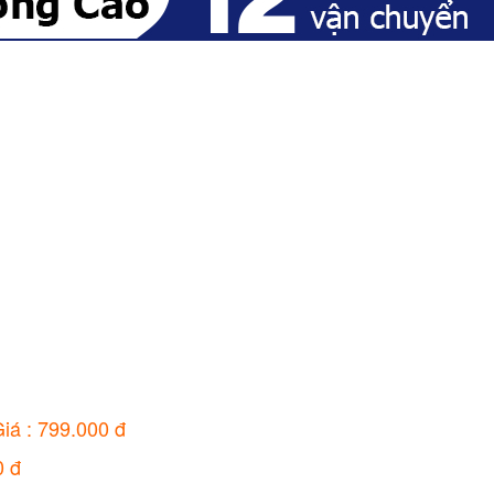
iá : 799.000 đ
0 đ