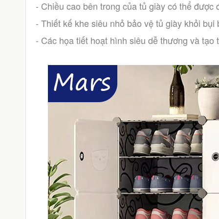
- Chiều cao bên trong của tủ giày có thể được đ
- Thiết kế khe siêu nhỏ bảo vệ tủ giày khỏi bụi
- Các họa tiết hoạt hình siêu dễ thương và tạo 