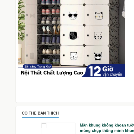
CÓ THỂ BẠN THÍCH
Quần Áo Khung Thép
Màn khung không khoan tườ
otton Chắc Chắn
mùng chụp thông minh khu