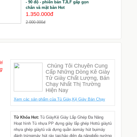
- 90 độ - phiên bản TJLF gấp gọn
chân và mặt bàn Hot
1.350.000đ
3
2.000.000đ
ời
Chúng Tôi Chuyên Cung
ng
Cấp Những Dòng Kê Giày
Tử Giày Chất Lượng, Bán
Chạy Nhất Thị Trường
Hiện Nay
Xem các sản phẩm của Tủ Giày,Kệ Giày Bán Chạy
Từ Khóa Hot:
Tủ Giày
Kệ Giày Lắp Ghép Đa Năng
Hoạt hình Tủ nhựa PP đựng giày lắp ghép Hot
tủ giày
tủ
nhựa ghép giày
tủ vải đựng quần áo
máy hút bụi
máy
đánh trứng
máy hút ráy tai
chảo điện đa năng
bếp nướng