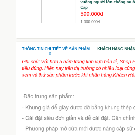
Năng Cao Cấp
vuông người lớn chống muỗ
Cấp
599.000đ
1.000.000đ
THÔNG TIN CHI TIẾT VỀ SẢN PHẨM
KHÁCH HÀNG NHẬN
Ghi chú: Với hơn 5 năm trong lĩnh vực bán lẻ, Shop 
tiêu dùng. Hiện nay trên thị trường có nhiều loại c
xem và thử sản phẩm trước khi nhận hàng.Khách Hàn
Đặc trưng sản phẩm:
- Khung giá để giày được đỡ bằng khung thép có
- Cài đặt siêu đơn giản và dễ cài đặt. Căn chỉn
- Phương pháp mở cửa mới được nâng cấp sử dụ