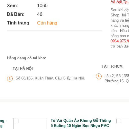
Hà Nội,Tp 
Xem:
1060
Sau khi đặt
Đã Bán:
46
Shop Hội T
hàng và ti
Tình trạng
Còn hàng
khách hàng
tiền . Nếu
hàng bạn c
0964.975.
trợ bạn đư
Hàng đang có tại kho:
TẠI TP.HCM
TẠI HÀ NỘI
Lầu 2, Số 135
1
Số 68/165, Xuân Thủy, Cầu Giấy, Hà Nội.
1
Phường 15, Q
ng -
Tủ Vải Quần Áo Khung Gỗ Thông
ng
5 Buồng 10 Ngăn Bọc Nhựa PVC