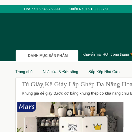
Hotline: 0964.975.999
Khiếu Nại: 0913.308.751
Khuyến mại HOT trong tháng
DANH MỤC SẢN PHẨM
Trang chủ
Nhà cửa & Đời sống
Sắp Xếp Nhà Cửa
Tủ Giày,Kệ Giày Lắp Ghép Đa Năng Hoạt
Khung giá để giày được đỡ bằng khung thép có khả năng chịu lực