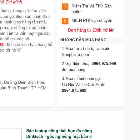
Hồ Chí Minh
.
Kiểm Tra Và Thử Sản
7
 hàng, trong giờ làm việc
phẩm
ụ sẽ gọi điện xác nhận đơn
MIỄN PHÍ vận chuyển
8
ến hành giao hàng tận nhà,
 ưng ý chúng tôi sẽ nhận
Đơn hàng từ 200k trở lên
 bạn cần tư vấn hay ngại đặt
ó thể gọi vào số
HƯỚNG DẪN MUA HÀNG
999
để nhân viên bán hàng hỗ
1.Mua trực tiếp tại website
ợc tốt hơn!"
Shophoitu.com
2.Gọi điện thoại
0964.975.999
để mua hàng
3.Mua sỉ/buôn xin gọi:
B, Đường Điện Biên Phủ,
Hà Nội Và Hồ Chí Minh:
uận Bình Thạnh, TP HCM
0964.975.999
Bàn laptop công thái học đa năng
M
Dinktech - góc nghiêng mặt bàn 0
M