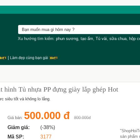
Xu hướng tìm kiếm:
phun sương
,
tạo ẩm
,
Tủ vải
,
sữa chua
,
hộp 
|
Làm đẹp cùng bạn gái
 hình Tủ nhựa PP đựng giày lắp ghép Hot
 siêu tốt và không lo lắng.
500.000 đ
Giá bán:
800.000đ
Giảm giá:
(-38%)
"ShopHoi
Mã SP:
3177
sản phẩm 