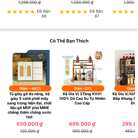
1.299.000 ₫
1.250.000 ₫
1.300.0
★★★★★
★★★★★
Đã Bán:
★★★★★
★★★★★
Đã Bán:
★★★★
★★★★
88
87
Có Thể Bạn Thích
Giảm --442%
Giảm -22%
Giảm 
Tủ giày gỗ đa năng, kệ
Kệ Gia Vị 3Tầng KV01
Kệ Gia Vị IGA
giày 5 cánh phối mây
100% Gỗ Cao Su Tự Nhiên
Bếp Khung Sắ
sang trọng hiện đại, chất
Cao Cấp
Điệ
liệu gỗ MDF phủ MINE
chống thấm chống xước
Hot
650.000 ₫
699.000 ₫
299.0
120.000 ₫
900.000 ₫
450.0