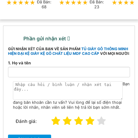
★★★★★
★★★★★
Đã Bán:
★★★★★
★★★★★
Đã Bán:
★★★★
★★★★
68
23
Phần gửi nhận xét
GỬI NHẬN XÉT CỦA BẠN VỀ SẢN PHẨM
TỦ GIÀY GỖ THÔNG MINH
HIỆN ĐẠI KỆ GIÀY KỆ GỖ CHẤT LIỆU MDF CAO CẤP
VỚI MỌI NGƯỜI:
1. Họ và tên
Bạn
đang băn khoăn cần tư vấn? Vui lòng để lại số điện thoại
hoặc lời nhắn, nhân viên sẽ liên hệ trả lời bạn sớm nhất.
Đánh giá: