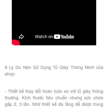
6 Lý Do Nên Sử Dụng Tủ Giày Thông Minh của
shop:
- Thiết kế thay đổi hoàn toàn so với tủ giày thông
thường. Kích thước tiêu chuẩn nhưng sức chứa
gấp 2, 3 lần. Nhờ thiết kế đa tầng để được trung