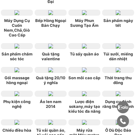
Đại
Máy Dụng Cụ
Bếp Hồng Ngoại
Máy Phun
Sản phẩm ngày
Cuốn
Bán Chạy
Sương Tạo Ẩm
tết
Nem,Chả,Giò
Cao Cấp
Sản phẩm chăm
Quà tặng
Tủ sấy quần áo
Túi sưởi, miếng
sóc tóc
valentine
dán nhiệt
Gối massage
Quà tặng 20/10
Son môi cao câp
Thời trang thu
hồng ngoại
ý nghĩa
đông
Phụ kiện công
Áo len nam
Lược điện
Dụng cụ đánh
nghệ
2014
sokany,máy tạo
răng thông minh
kiểu tóc đa năng
Chiếu điều hòa
Tủ vải quần áo,
Máy rửa
Ô Dù Độc Đáo
tủ vải cao cấp
mặt,Máy matxa
Đẹp