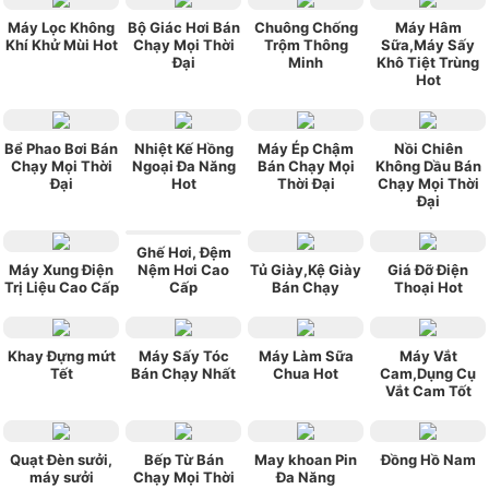
Máy Lọc Không
Bộ Giác Hơi Bán
Chuông Chống
Máy Hâm
Khí Khử Mùi Hot
Chạy Mọi Thời
Trộm Thông
Sữa,Máy Sấy
Đại
Minh
Khô Tiệt Trùng
Hot
Bể Phao Bơi Bán
Nhiệt Kế Hồng
Máy Ép Chậm
Nồi Chiên
Chạy Mọi Thời
Ngoại Đa Năng
Bán Chạy Mọi
Không Dầu Bán
Đại
Hot
Thời Đại
Chạy Mọi Thời
Đại
Ghế Hơi, Đệm
Máy Xung Điện
Nệm Hơi Cao
Tủ Giày,Kệ Giày
Giá Đỡ Điện
Trị Liệu Cao Cấp
Cấp
Bán Chạy
Thoại Hot
Khay Đựng mứt
Máy Sấy Tóc
Máy Làm Sữa
Máy Vắt
Tết
Bán Chạy Nhất
Chua Hot
Cam,Dụng Cụ
Vắt Cam Tốt
Quạt Đèn sưởi,
Bếp Từ Bán
May khoan Pin
Đồng Hồ Nam
máy sưởi
Chạy Mọi Thời
Đa Năng