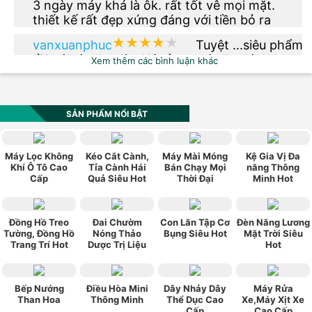
3 ngày máy khá là ôk. rất tốt vê mọi mặt.
thiết kế rất đẹp xứng đáng với tiền bỏ ra
★★★★★
★★★★★
vanxuanphuc
Tuyệt ...siêu phẩm
rồi nói gì nữa giờ. Giá rẻ hơn tí nữa thì OK.
Xem thêm các bình luận khác
★★★★★
★★★★★
phuong.vu2612
Thêm phiên bản
màu xanh dạ quang đi nhé
SẢN PHẨM NỔI BẬT
★★★★★
★★★★★
vn0984_520
Sản phẩm có kiểu
Máy Lọc Không
Kéo Cắt Cành,
Máy Mài Móng
Kệ Gia Vị Đa
dáng đẹp, hợp thời trang, phù hợp với túi
Khí Ô Tô Cao
Tỉa Cành Hái
Bán Chạy Mọi
năng Thông
Cấp
Quả Siêu Hot
Thời Đại
Minh Hot
tiền, chính sách bảo hành tốt. Rất hài lòng về
sản phẩm này.
★★★★★
★★★★★
ngoquan112
Mua cho ba mình
xài được hơn 1 tháng rồi , giá cả hợp lý , vừa
Đồng Hồ Treo
Đai Chườm
Con Lăn Tập Cơ
Đèn Năng Lương
Tường, Đồng Hồ
Nóng Thảo
Bụng Siêu Hot
Mặt Trời Siêu
túi tiền , máy gọn nhẹ , ba mình rất vừa ý .
Trang Trí Hot
Dược Trị Liệu
Hot
Bếp Nướng
Điều Hòa Mini
Dây Nhảy Dây
Máy Rửa
Than Hoa
Thông Minh
Thể Dục Cao
Xe,Máy Xịt Xe
Cấp
Cao Cấp