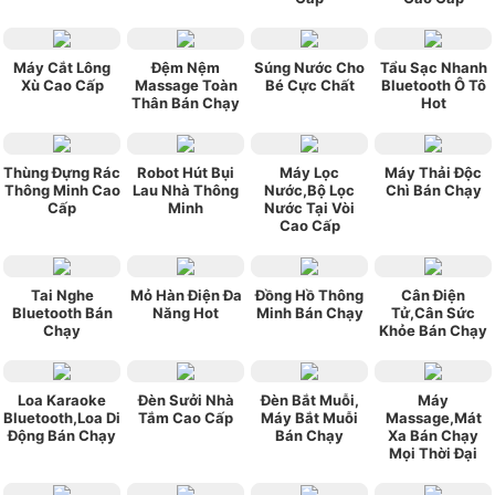
Máy Cắt Lông
Đệm Nệm
Súng Nước Cho
Tẩu Sạc Nhanh
Xù Cao Cấp
Massage Toàn
Bé Cực Chất
Bluetooth Ô Tô
Thân Bán Chạy
Hot
Thùng Đựng Rác
Robot Hút Bụi
Máy Lọc
Máy Thải Độc
Thông Minh Cao
Lau Nhà Thông
Nước,Bộ Lọc
Chì Bán Chạy
Cấp
Minh
Nước Tại Vòi
Cao Cấp
Tai Nghe
Mỏ Hàn Điện Đa
Đồng Hồ Thông
Cân Điện
Bluetooth Bán
Năng Hot
Minh Bán Chạy
Tử,Cân Sức
Chạy
Khỏe Bán Chạy
Loa Karaoke
Đèn Sưởi Nhà
Đèn Bắt Muỗi,
Máy
Bluetooth,Loa Di
Tắm Cao Cấp
Máy Bắt Muỗi
Massage,Mát
Động Bán Chạy
Bán Chạy
Xa Bán Chạy
Mọi Thời Đại