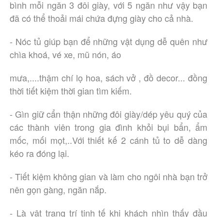
bình mỗi ngăn 3 đôi giày, với 5 ngăn như vậy bạn
đã có thể thoải mái chứa đựng giày cho cả nhà.
- Nóc tủ giúp bạn để những vật dụng dễ quên như
chìa khoá, vé xe, mũ nón, áo
mưa,....thậm chí lọ hoa, sách vở , đồ decor... đồng
thời tiết kiệm thời gian tìm kiếm.
- Gìn giữ cẩn thận những đôi giày/dép yêu quý của
các thành viên trong gia đình khỏi bụi bẩn, ẩm
mốc, mối mọt,..Với thiết kế 2 cánh tủ to dễ dàng
kéo ra đóng lại.
- Tiết kiệm không gian và làm cho ngôi nhà bạn trở
nên gọn gàng, ngăn nắp.
- Là vật trang trí tinh tế khi khách nhìn thấy đầu