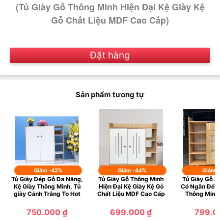
(Tủ Giày Gỗ Thông Minh Hiện Đại Kệ Giày Kệ
Gỗ Chất Liệu MDF Cao Cấp)
Đặt hàng
Sản phẩm tương tự
Giảm -42%
Giảm -44%
Giảm 
Tủ Giày Dép Gỗ Đa Năng,
Tủ Giày Gỗ Thông Minh
Tủ Giày Gỗ 2
Kệ Giày Thông Minh, Tủ
Hiện Đại Kệ Giày Kệ Gỗ
Có Ngăn Để Đ
giày Cánh Trắng To Hot
Chất Liệu MDF Cao Cấp
Thông Minh
750.000 ₫
699.000 ₫
799.0