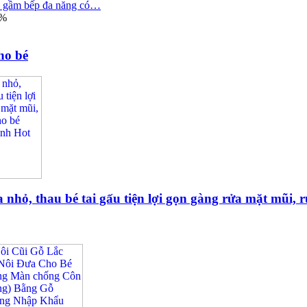
 gầm bếp đa năng có…
7%
ho bé
nhỏ, thau bé tai gấu tiện lợi gọn gàng rửa mặt mũi, r