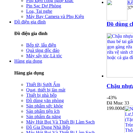
Phụ kiện công nghệ khác
Kệ
Pin Sạc Dự Phòng
3
Loa, Tai nghe
Máy Bay Camera và Phụ Kiện
Đồ điện gia đình
Đồ dùng c
Đồ điện gia đình
Bếp từ, lẩu điện
Quà tặng độc đáo
Máy sấy tóc,Là tóc
Hàng gia dụng
Hàng gia dụng
Thiết Bị Sưởi Ấm
Chậu nhựa 
Quạt, thiết bị làn mát
Thiết bị nhà bếp
-43%
Đồ dùng văn phòng
Đã Mua: 33
Sản phẩm sức khỏe
199.000đ
Sản phẩm tiện ích
Sản phẩm đa năng
Máy Hút Bụi Và Thiết Bị Làm Sạch
Đồ Gia Dụng Nhà Bếp
Máy Hút Bụi Và Thiết Bị Làm Sạch