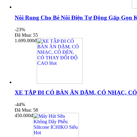
Nôi Rung Cho Bé Nôi Điện Tự Động Gấp Gọn 
-23%
Đã Mua: 55
1.699.000đ
XE TẬP ĐI CÓ BÀN ĂN DẶM, CÓ NHẠC, CÓ
-44%
Đã Mua: 58
450.000đ