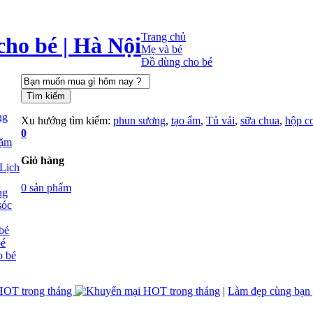
Trang chủ
ho bé | Hà Nội
Mẹ và bé
Đồ dùng cho bé
ng
Xu hướng tìm kiếm:
phun sương
,
tạo ẩm
,
Tủ vải
,
sữa chua
,
hộp c
0
dặm
Giỏ hàng
Lịch
0 sản phẩm
ng
sóc
bé
bé
o bé
HOT trong tháng
|
Làm đẹp cùng bạn