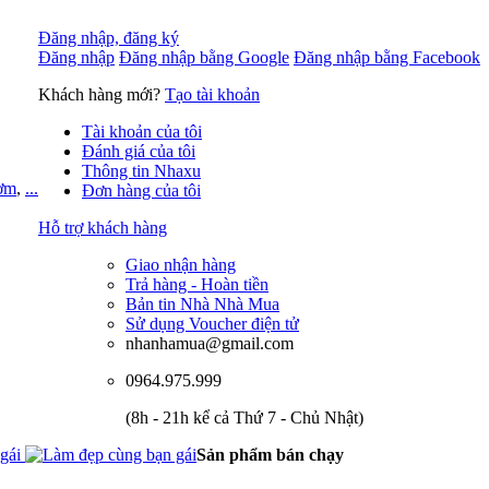
Đăng nhập, đăng ký
Đăng nhập
Đăng nhập bằng Google
Đăng nhập bằng Facebook
Khách hàng mới?
Tạo tài khoản
Tài khoản của tôi
Đánh giá của tôi
Thông tin Nhaxu
ơm
,
...
Đơn hàng của tôi
Hỗ trợ khách hàng
Giao nhận hàng
Trả hàng - Hoàn tiền
Bản tin Nhà Nhà Mua
Sử dụng Voucher điện tử
nhanhamua@gmail.com
0964.975.999
(8h - 21h kể cả Thứ 7 - Chủ Nhật)
 gái
Sản phẩm bán chạy