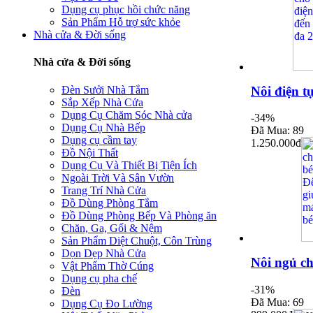
Dụng cụ phục hồi chức năng
Sản Phẩm Hỗ trợ sức khỏe
Nhà cửa & Đời sống
Nhà cửa & Đời sống
Đèn Sưởi Nhà Tắm
Nôi điện t
Sắp Xếp Nhà Cửa
Dụng Cụ Chăm Sóc Nhà cửa
-34%
Dụng Cụ Nhà Bếp
Đã Mua: 89
Dụng cụ cầm tay
1.250.000đ
Đồ Nội Thất
Dụng Cụ Và Thiết Bị Tiện Ích
Ngoài Trời Và Sân Vườn
Trang Trí Nhà Cửa
Đồ Dùng Phòng Tắm
Đồ Dùng Phòng Bếp Và Phòng ăn
Chăn, Ga, Gối & Nệm
Sản Phẩm Diệt Chuột, Côn Trùng
Dọn Dẹp Nhà Cửa
Nôi ngủ c
Vật Phẩm Thờ Cúng
Dụng cụ pha chế
-31%
Đèn
Đã Mua: 69
Dụng Cụ Đo Lường