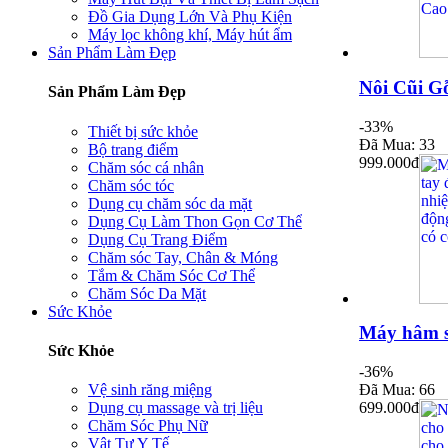
Đồ Gia Dụng Lớn Và Phụ Kiện
Máy lọc không khí, Máy hút ẩm
Sản Phẩm Làm Đẹp
Nôi Cũi G
Sản Phẩm Làm Đẹp
-33%
Thiết bị sức khỏe
Đã Mua: 33
Bộ trang điểm
999.000đ
Chăm sóc cá nhân
Chăm sóc tóc
Dụng cụ chăm sóc da mặt
Dụng Cụ Làm Thon Gọn Cơ Thể
Dụng Cụ Trang Điểm
Chăm sóc Tay, Chân & Móng
Tắm & Chăm Sóc Cơ Thể
Chăm Sóc Da Mặt
Sức Khỏe
Máy hâm sữ
Sức Khỏe
-36%
Đã Mua: 66
Vệ sinh răng miệng
699.000đ
Dụng cụ massage và trị liệu
Chăm Sóc Phụ Nữ
Vật Tư Y Tế