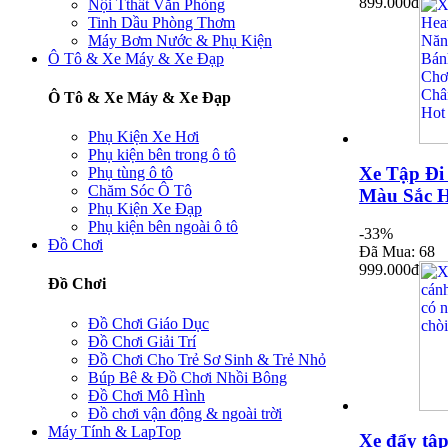
899.000đ
Nội Tthất Văn Phòng
Tinh Dầu Phòng Thơm
Máy Bơm Nước & Phụ Kiện
Ô Tô & Xe Máy & Xe Đạp
Ô Tô & Xe Máy & Xe Đạp
Phụ Kiện Xe Hơi
Phụ kiện bên trong ô tô
Xe Tập Đi 
Phụ tùng ô tô
Chăm Sóc Ô Tô
Màu Sắc 
Phụ Kiện Xe Đạp
Phụ kiện bên ngoài ô tô
-33%
Đồ Chơi
Đã Mua: 68
999.000đ
Đồ Chơi
Đồ Chơi Giáo Dục
Đồ Chơi Giải Trí
Đồ Chơi Cho Trẻ Sơ Sinh & Trẻ Nhỏ
Búp Bê & Đồ Chơi Nhồi Bông
Đồ Chơi Mô Hình
Đồ chơi vận động & ngoài trời
Máy Tính & LapTop
Xe đẩy tập