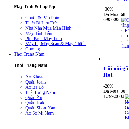
Máy Tính & LapTop
-30%
Đã Mua: 68
Chuột & Bàn Phím
699.000đ
Thiết Bị Lưu Trữ
Nhà Nhà Mua Màn Hình
Máy Tính Bàn
Phụ Kiện Máy Tính
Máy In, Máy Scan & Máy Chiếu
Gaming
Thời Trang Nam
Thời Trang Nam
Cũi nôi gỗ
Hot
Áo Khoác
Quần Jeans
-28%
Áo Ba Lỗ
Đã Mua: 38
Thắt Lưng Nam
1.799.000đ
Quần Âu
Quần Kaki
Quần Short Nam
Áo Sơ Mi Nam