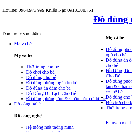
Hotline: 0964.975.999
Khiếu Nại: 0913.308.751
Đồ dùng c
Danh mục sản phẩm
Mẹ và bé
Mẹ và bé
Đồ dùng phò
ngủ cho bé
Mẹ và bé
Đồ dùng ăn 
cho bé
Thời trang cho bé
Đồ Dùng Du 
Đồ chơi cho bé
Cho Bé
Đồ dùng cho bé
Đồ dùng phò
Đồ dùng phòng ngủ cho bé
tắm & Chăm 
Đồ dùng ăn dặm cho bé
cơ thể bé
Đồ Dùng Du Lịch Cho Bé
Đồ dùng cho 
Đồ dùng phòng tắm & Chăm sóc cơ thể bé
Đồ chơi cho 
Đồ công nghệ
Thời trang ch
Đồ công nghệ
Khuyến mại 
Hệ thống nhà thông minh