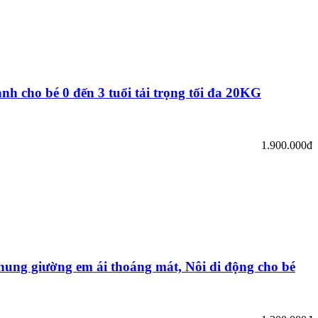
ành cho bé 0 đến 3 tuổi tải trọng tối đa 20KG
1.900.000đ
ng giường em ái thoáng mát, Nôi di động cho bé