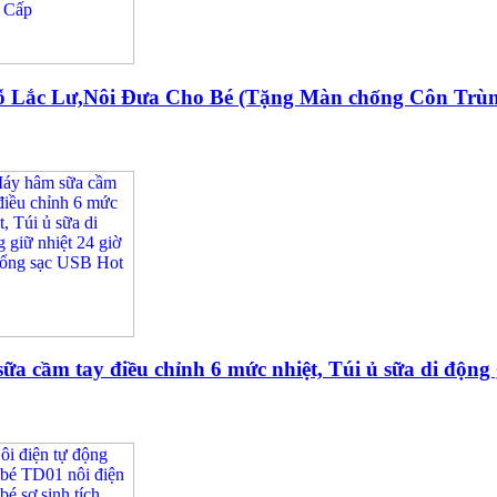
ỗ Lắc Lư,Nôi Đưa Cho Bé (Tặng Màn chống Côn Tr
a cầm tay điều chỉnh 6 mức nhiệt, Túi ủ sữa di động 