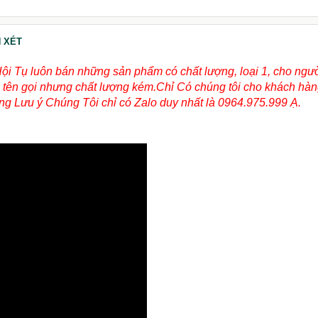
 XÉT
Hội Tụ luôn bán những sản phẩm có chất lượng, loại 1, cho ngư
ùng tên gọi nhưng chất lượng kém.Chỉ Có chúng tôi cho khách hà
g Lưu ý Chúng Tôi chỉ có Zalo duy nhất là 0964.975.999 Ạ.