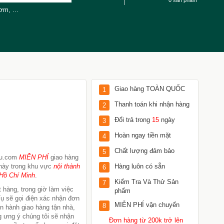
0 sản phẩm
cơm
,
...
Giao hàng TOÀN QUỐC
1
Thanh toán khi nhận hàng
2
Đổi trả trong
15
ngày
3
Hoàn ngay tiền mặt
4
Chất lượng đảm bảo
5
Tu.com
MIỄN PHÍ
giao hàng
này trong khu vực
nội thành
Hàng luôn có sẵn
6
Hồ Chí Minh
.
Kiểm Tra Và Thử Sản
7
 hàng, trong giờ làm việc
phẩm
ụ sẽ gọi điện xác nhận đơn
MIỄN PHÍ vận chuyển
8
ến hành giao hàng tận nhà,
 ưng ý chúng tôi sẽ nhận
Đơn hàng từ 200k trở lên