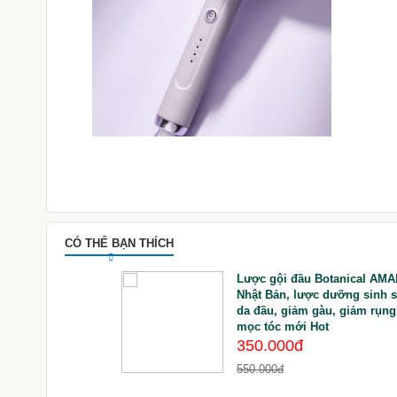
CÓ THỂ BẠN THÍCH
rung Niên nguyên
Lược gội đầu Botanical AMA
 người cao tuổi như
Nhật Bản, lược dưỡng sinh 
da đầu, giảm gàu, giảm rụng
mọc tóc mới Hot
350.000đ
550.000đ