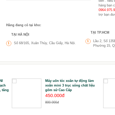
tiền . Nếu
hàng bạn c
0964.975.
trợ bạn đư
Hàng đang có tại kho:
TẠI TP.HCM
TẠI HÀ NỘI
Lầu 2, Số 135
1
Số 68/165, Xuân Thủy, Cầu Giấy, Hà Nội.
1
Phường 15, Q
NI
Máy uốn tóc xoăn tự động làm
sạch
xoăn mini 3 trục sóng chất liệu
, tăng
gốm sứ Cao Cấp
450.000đ
800.000đ