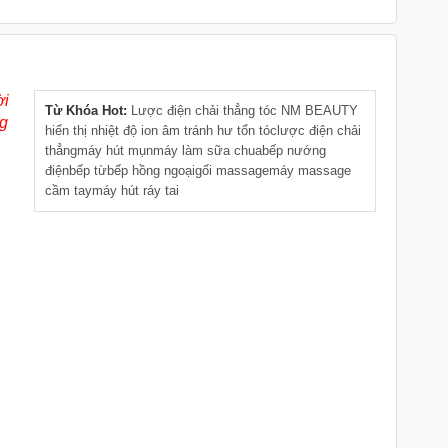
ời
Từ Khóa Hot:
Lược điện chải thẳng tóc NM BEAUTY
ng
hiển thị nhiệt độ ion âm tránh hư tổn tóc
lược điện chải
thẳng
máy hút mụn
máy làm sữa chua
bếp nướng
điện
bếp từ
bếp hồng ngoại
gối massage
máy massage
cầm tay
máy hút ráy tai