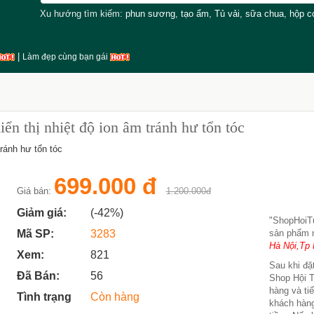
Xu hướng tìm kiếm:
phun sương
,
tạo ẩm
,
Tủ vải
,
sữa chua
,
hộp 
|
Làm đẹp cùng bạn gái
 thị nhiệt độ ion âm tránh hư tổn tóc
ránh hư tổn tóc
699.000 đ
Giá bán:
1.200.000đ
Giảm giá:
(-42%)
"ShopHoi
Mã SP:
3283
sản phẩm 
Hà Nội,Tp 
Xem:
821
Sau khi đặt
Đã Bán:
56
Shop Hội T
hàng và ti
Tình trạng
Còn hàng
khách hàng