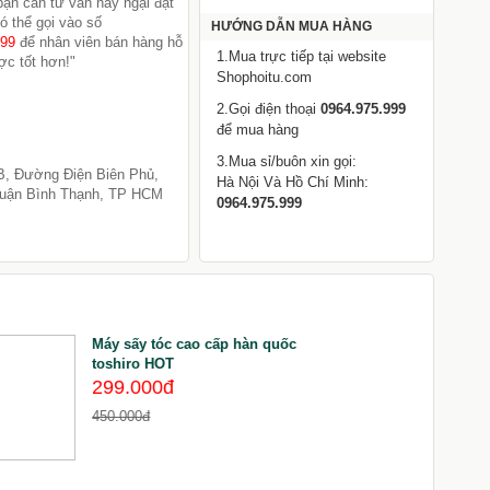
 bạn cần tư vấn hay ngại đặt
ó thể gọi vào số
HƯỚNG DẪN MUA HÀNG
999
để nhân viên bán hàng hỗ
1.Mua trực tiếp tại website
ợc tốt hơn!"
Shophoitu.com
2.Gọi điện thoại
0964.975.999
để mua hàng
3.Mua sỉ/buôn xin gọi:
B, Đường Điện Biên Phủ,
Hà Nội Và Hồ Chí Minh:
uận Bình Thạnh, TP HCM
0964.975.999
Máy sấy tóc cao cấp hàn quốc
L
toshiro HOT
S
299.000đ
450.000đ
3