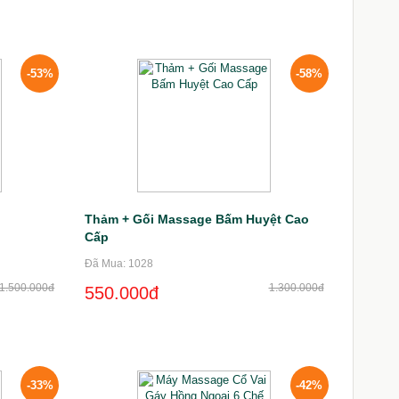
-53%
-58%
Thảm + Gối Massage Bấm Huyệt Cao
Cấp
Đã Mua: 1028
1.500.000đ
1.300.000đ
550.000đ
-33%
-42%