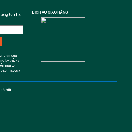
DỊCH VỤ GIAO HÀNG
 tặng từ nhà
ông tin của
ng ký bất kỳ
yến mãi từ
 bảo mật
của
 xã hội