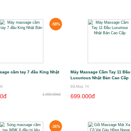
-58%
age cầm tay 7 đầu King Nhật
Máy Massage Cầm Tay 11 Đầu
Luxurious Nhật Bản Cao Cấp
80
Đã Mua: 74
1.300.000đ
00đ
699.000đ
-36%