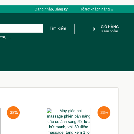
Đăng nhập, đăng ký
Hỗ trợ khách hàng
GIỎ HÀNG
0
0 sản phẩm
cơm
,
...
-38%
-33%