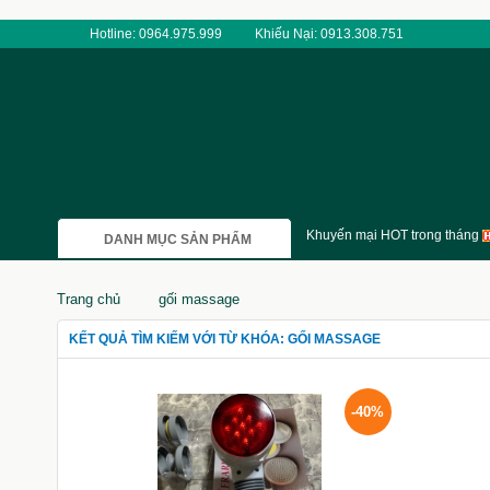
Hotline: 0964.975.999
Khiếu Nại: 0913.308.751
Khuyến mại HOT trong tháng
DANH MỤC SẢN PHẨM
Trang chủ
gối massage
KẾT QUẢ TÌM KIẾM VỚI TỪ KHÓA: GỐI MASSAGE
-40%