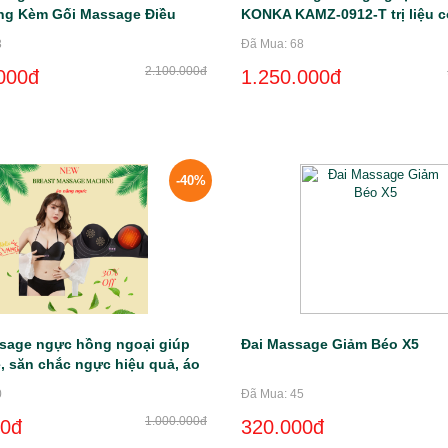
ng Kèm Gối Massage Điều
KONKA KAMZ-0912-T trị liệu c
ếng Việt Cao Cấp
toàn thân 20 đầu massage
3
Đã Mua: 68
2.100.000đ
000đ
1.250.000đ
-40%
sage ngực hồng ngoại giúp
Đai Massage Giảm Béo X5
e, săn chắc ngực hiệu quả, áo
xa ngực, dụng cụ massage
0
Đã Mua: 45
ực
1.000.000đ
00đ
320.000đ