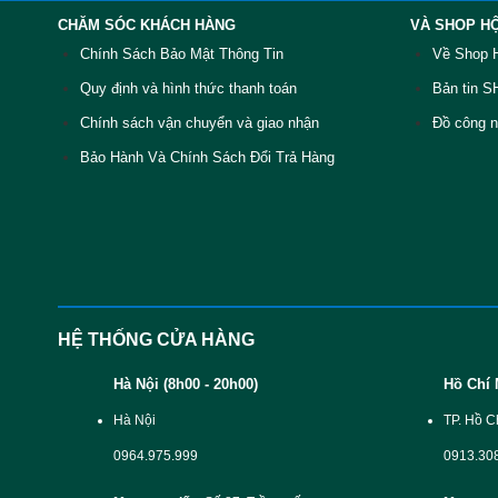
CHĂM SÓC KHÁCH HÀNG
VÀ SHOP HỘ
Chính Sách Bảo Mật Thông Tin
Về Shop 
Quy định và hình thức thanh toán
Bản tin 
Chính sách vận chuyển và giao nhận
Đồ công n
Bảo Hành Và Chính Sách Đổi Trả Hàng
HỆ THỐNG CỬA HÀNG
Hà Nội (8h00 - 20h00)
Hồ Chí 
Hà Nội
TP. Hồ C
0964.975.999
0913.30