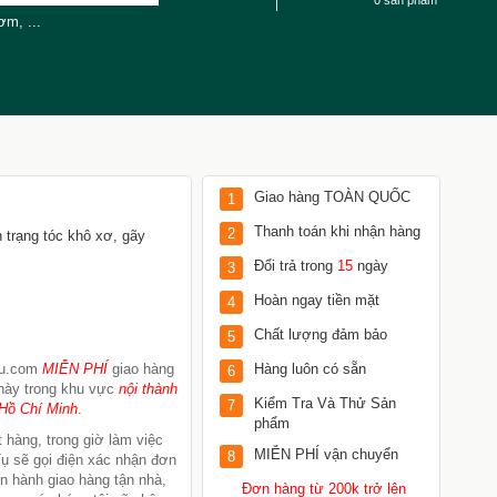
0 sản phẩm
cơm
,
...
Giao hàng TOÀN QUỐC
1
Thanh toán khi nhận hàng
2
 trạng tóc khô xơ, gãy
Đổi trả trong
15
ngày
3
Hoàn ngay tiền mặt
4
Chất lượng đảm bảo
5
Tu.com
MIỄN PHÍ
giao hàng
Hàng luôn có sẵn
6
này trong khu vực
nội thành
Kiểm Tra Và Thử Sản
7
Hồ Chí Minh
.
phẩm
 hàng, trong giờ làm việc
MIỄN PHÍ vận chuyển
8
ụ sẽ gọi điện xác nhận đơn
ến hành giao hàng tận nhà,
Đơn hàng từ 200k trở lên