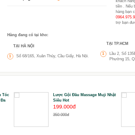
khách hàng
tiền . Nếu
hàng bạn c
0964.975.
trợ bạn đư
Hàng đang có tại kho:
TẠI TP.HCM
TẠI HÀ NỘI
Lầu 2, Số 135
1
Số 68/165, Xuân Thủy, Cầu Giấy, Hà Nội.
1
Phường 15, Q
n Tóc
Lược Gội Đầu Massage Muji Nhật
 Đa
Siêu Hot
199.000đ
350.000đ