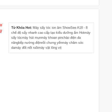
ời
Từ Khóa Hot:
Máy sấy tóc ion âm ShowSee A18 - 8
ng
chế độ sấy nhanh cao cấp tạo kiểu dưỡng ẩm Hot
máy
sấy tóc
máy hút mụn
máy khoan pin
chảo điện đa
năng
bếp nướng điện
nồi chưng yến
máy chăm sóc
da
máy đốt nốt ruồi
máy vặt lông vịt