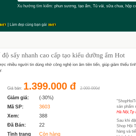
Xu hướng tìm kiếm:
phun sương
,
tạo ẩm
,
Tủ vải
,
sữa chua
,
hộp 
|
Làm đẹp cùng bạn gái
 độ sấy nhanh cao cấp tạo kiểu dưỡng ẩm Hot
nhiều người tin dùng nhờ công nghệ ion âm tiên tiến, giúp giảm thiểu tình
y.
1.399.000 đ
Giá bán:
2.000.000đ
Giảm giá:
(-30%)
"ShopHoi
Mã SP:
3603
sản phẩm 
Hà Nội,Tp 
Xem:
388
Sau khi đặt
Đã Bán:
22
Shop Hội T
hàng và ti
Tình trạng
Còn hàng