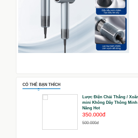
CÓ THỂ BẠN THÍCH
rung Niên nguyên
Lược Điện Chải Thẳng / Xoă
 người cao tuổi như
mini Không Dây Thông Minh
Năng Hot
350.000đ
500.000đ