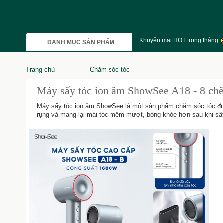
Khuyến mại HOT trong tháng
DANH MỤC SẢN PHẨM
Trang chủ
Chăm sóc tóc
Máy sấy tóc ion âm ShowSee A18 - 8 chế
Máy sấy tóc ion âm ShowSee là một sản phẩm chăm sóc tóc được 
rụng và mang lại mái tóc mềm mượt, bóng khỏe hơn sau khi sấ