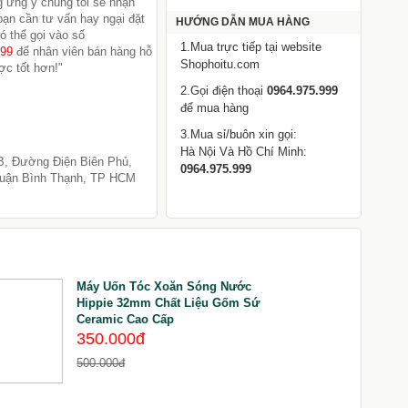
 ưng ý chúng tôi sẽ nhận
 bạn cần tư vấn hay ngại đặt
HƯỚNG DẪN MUA HÀNG
ó thể gọi vào số
1.Mua trực tiếp tại website
999
để nhân viên bán hàng hỗ
Shophoitu.com
ợc tốt hơn!"
2.Gọi điện thoại
0964.975.999
để mua hàng
3.Mua sỉ/buôn xin gọi:
Hà Nội Và Hồ Chí Minh:
B, Đường Điện Biên Phủ,
0964.975.999
uận Bình Thạnh, TP HCM
Máy Uốn Tóc Xoăn Sóng Nước
Hippie 32mm Chất Liệu Gốm Sứ
Ceramic Cao Cấp
C
350.000đ
500.000đ
9