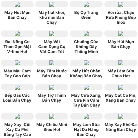
Máy Hút Mụn
Máy hút khói,
Bộ Cọ Trang
Vòi rửa, Chậu
Bán Chạy
khử mùi Bán
Điểm
Rửa Phòng Bếp
Chạy
Inox
Đai Nâng Cơ
Máy Vắt
Chuông Cửa
Máy Hút Mụn
Thon Gọn Mặt
Cam,Dụng Cụ
Không Dây
Bán Chạy
V-line Hot
Vắt Cam Tốt
Thông Minh
Máy Mài Cầm
Máy Tăm Nước
Máy Hút Chân
Máy Làm Sữa
Tay Cao Cấp
Bán Chạy
Không Bán Chạy
Chua Hot
Bếp Gas Các
Máy Trợ Thính
Máy Cưa Xăng,
Máy Cắt Cỏ Pin,
Loại Bán Chạy
Bán Chạy
Cưa Pin Câm
Xăng Bán Chạy
Tay Bán Chạy
Máy Xay ,Cối
Máy Chiếu Mini
Máy Làm Sữa
Máy Xay Khô Đa
Xay Cà Phê
Siêu Hot
Hạt Đa Năng
Năng Bán Chạy
Bằng Tay Cao
Bán Chạy