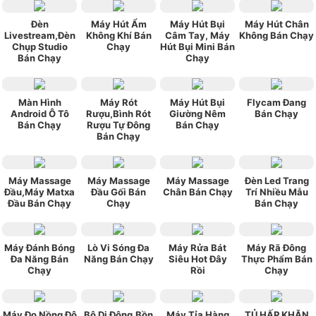
Đèn
Máy Hút Ẩm
Máy Hút Bụi
Máy Hút Chân
Livestream,Đèn
Không Khí Bán
Câm Tay, Máy
Không Bán Chạy
Chụp Studio
Chạy
Hút Bụi Mini Bán
Bán Chạy
Chạy
Màn Hình
Máy Rót
Máy Hút Bụi
Flycam Đang
Android Ô Tô
Rượu,Bình Rót
Giường Nêm
Bán Chạy
Bán Chạy
Rượu Tự Đông
Bán Chạy
Bán Chạy
Máy Massage
Máy Massage
Máy Massage
Đèn Led Trang
Đầu,Máy Matxa
Đầu Gối Bán
Chân Bán Chạy
Trí Nhiều Mẫu
Đầu Bán Chạy
Chạy
Bán Chạy
Máy Đánh Bóng
Lò Vi Sóng Đa
Máy Rửa Bát
Máy Rã Đông
Đa Năng Bán
Năng Bán Chạy
Siêu Hot Đây
Thực Phẩm Bán
Chạy
Rồi
Chạy
Máy Đo Nồng Độ
Bô Di Động,Bồn
Máy Tỉa Hàng
TỦ HẤP KHĂN