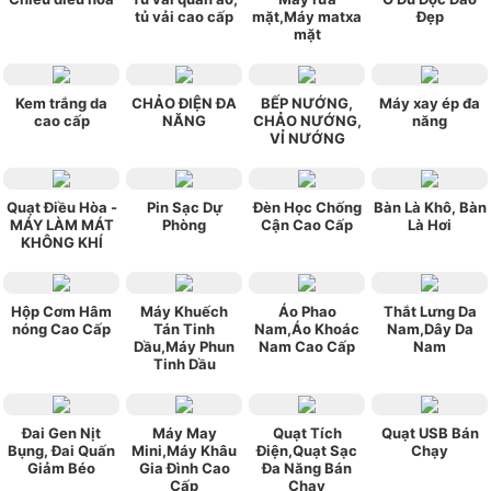
tủ vải cao cấp
mặt,Máy matxa
Đẹp
mặt
Kem trắng da
CHẢO ĐIỆN ĐA
BẾP NƯỚNG,
Máy xay ép đa
cao cấp
NĂNG
CHẢO NƯỚNG,
năng
VỈ NƯỚNG
Quạt Điều Hòa -
Pin Sạc Dự
Đèn Học Chống
Bàn Là Khô, Bàn
MÁY LÀM MÁT
Phòng
Cận Cao Cấp
Là Hơi
KHÔNG KHÍ
Hộp Cơm Hâm
Máy Khuếch
Áo Phao
Thắt Lưng Da
nóng Cao Cấp
Tán Tinh
Nam,Áo Khoác
Nam,Dây Da
Dầu,Máy Phun
Nam Cao Cấp
Nam
Tinh Dầu
Đai Gen Nịt
Máy May
Quạt Tích
Quạt USB Bán
Bụng, Đai Quấn
Mini,Máy Khâu
Điện,Quạt Sạc
Chạy
Giảm Béo
Gia Đình Cao
Đa Năng Bán
Cấp
Chạy