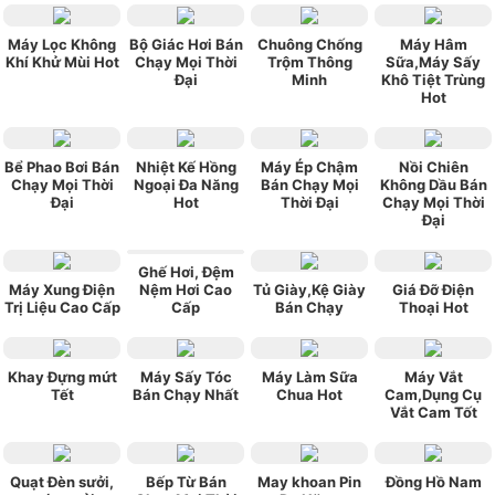
Máy Lọc Không
Bộ Giác Hơi Bán
Chuông Chống
Máy Hâm
Khí Khử Mùi Hot
Chạy Mọi Thời
Trộm Thông
Sữa,Máy Sấy
Đại
Minh
Khô Tiệt Trùng
Hot
Bể Phao Bơi Bán
Nhiệt Kế Hồng
Máy Ép Chậm
Nồi Chiên
Chạy Mọi Thời
Ngoại Đa Năng
Bán Chạy Mọi
Không Dầu Bán
Đại
Hot
Thời Đại
Chạy Mọi Thời
Đại
Ghế Hơi, Đệm
Máy Xung Điện
Nệm Hơi Cao
Tủ Giày,Kệ Giày
Giá Đỡ Điện
Trị Liệu Cao Cấp
Cấp
Bán Chạy
Thoại Hot
Khay Đựng mứt
Máy Sấy Tóc
Máy Làm Sữa
Máy Vắt
Tết
Bán Chạy Nhất
Chua Hot
Cam,Dụng Cụ
Vắt Cam Tốt
Quạt Đèn sưởi,
Bếp Từ Bán
May khoan Pin
Đồng Hồ Nam