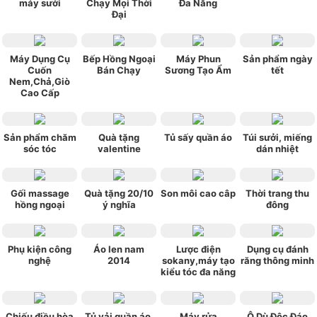
máy sưởi
Chạy Mọi Thời
Đa Năng
Đại
Máy Dụng Cụ
Bếp Hồng Ngoại
Máy Phun
Sản phẩm ngày
Cuốn
Bán Chạy
Sương Tạo Ẩm
tết
Nem,Chả,Giò
Cao Cấp
Sản phẩm chăm
Quà tặng
Tủ sấy quần áo
Túi sưởi, miếng
sóc tóc
valentine
dán nhiệt
Gối massage
Quà tặng 20/10
Son môi cao câp
Thời trang thu
hồng ngoại
ý nghĩa
đông
Phụ kiện công
Áo len nam
Lược điện
Dụng cụ đánh
nghệ
2014
sokany,máy tạo
răng thông minh
kiểu tóc đa năng
Chiếu điều hòa
Tủ vải quần áo,
Máy rửa
Ô Dù Độc Đáo