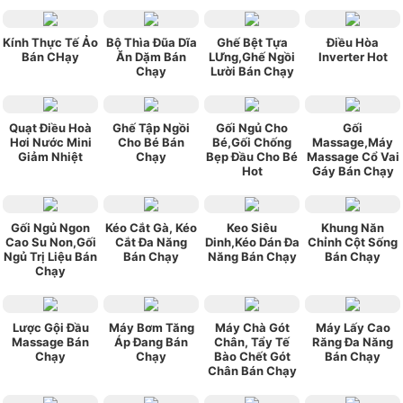
Kính Thực Tế Ảo
Bộ Thìa Đũa Dĩa
Ghế Bệt Tựa
Điều Hòa
Bán CHạy
Ăn Dặm Bán
LƯng,Ghế Ngồi
Inverter Hot
Chạy
Lười Bán Chạy
Quạt Điều Hoà
Ghế Tập Ngồi
Gối Ngủ Cho
Gối
Hơi Nước Mini
Cho Bé Bán
Bé,Gối Chống
Massage,Máy
Giảm Nhiệt
Chạy
Bẹp Đầu Cho Bé
Massage Cổ Vai
Hot
Gáy Bán Chạy
Gối Ngủ Ngon
Kéo Cắt Gà, Kéo
Keo Siêu
Khung Năn
Cao Su Non,Gối
Cắt Đa Năng
Dinh,Kéo Dán Đa
Chỉnh Cột Sống
Ngủ Trị Liệu Bán
Bán Chạy
Năng Bán Chạy
Bán Chạy
Chạy
Lược Gội Đầu
Máy Bơm Tăng
Máy Chà Gót
Máy Lấy Cao
Massage Bán
Áp Đang Bán
Chân, Tẩy Tế
Răng Đa Năng
Chạy
Chạy
Bào Chết Gót
Bán Chạy
Chân Bán Chạy