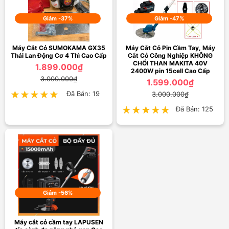
Giảm -37%
Giảm -47%
Máy Cắt Cỏ SUMOKAMA GX35
Máy Cắt Cỏ Pin Cầm Tay, Máy
Thái Lan Động Cơ 4 Thì Cao Cấp
Cắt Cỏ Công Nghiệp KHÔNG
CHỔI THAN MAKITA 40V
1.899.000₫
2400W pin 15cell Cao Cấp
3.000.000₫
1.599.000₫
★★★★★
★★★★★
Đã Bán: 19
3.000.000₫
★★★★★
★★★★★
Đã Bán: 125
Giảm -56%
Máy cắt cỏ cầm tay LAPUSEN