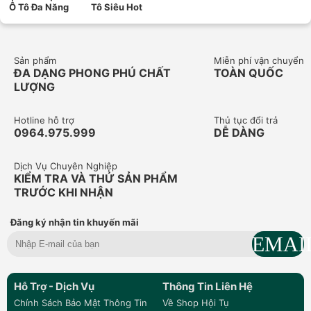
Ô Tô Đa Năng
Tô Siêu Hot
Sản phẩm
Miễn phí vận chuyển
ĐA DẠNG PHONG PHÚ CHẤT
TOÀN QUỐC
LƯỢNG
Hotline hỗ trợ
Thủ tục đổi trả
0964.975.999
DỄ DÀNG
Dịch Vụ Chuyên Nghiệp
KIỂM TRA VÀ THỬ SẢN PHẨM
TRƯỚC KHI NHẬN
Đăng ký nhận tin khuyến mãi
Hỗ Trợ - Dịch Vụ
Thông Tin Liên Hệ
Chính Sách Bảo Mật Thông Tin
Về Shop Hội Tụ