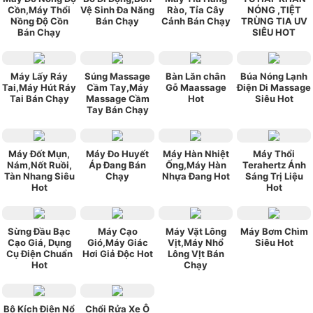
Cồn,Máy Thổi
Vệ Sinh Đa Năng
Rào, Tỉa Cây
NÓNG ,TIỆT
Nồng Độ Cồn
Bán Chạy
Cảnh Bán Chạy
TRÙNG TIA UV
Bán Chạy
SIÊU HOT
Máy Lấy Ráy
Súng Massage
Bàn Lăn chân
Búa Nóng Lạnh
Tai,Máy Hút Ráy
Cầm Tay,Máy
Gỗ Maassage
Điện Di Massage
Tai Bán Chạy
Massage Cầm
Hot
Siêu Hot
Tay Bán Chạy
Máy Đốt Mụn,
Máy Đo Huyết
Máy Hàn Nhiệt
Máy Thổi
Nám,Nốt Ruồi,
Áp Đang Bán
Ống,Máy Hàn
Terahertz Ánh
Tàn Nhang Siêu
Chạy
Nhựa Đang Hot
Sáng Trị Liệu
Hot
Hot
Sừng Đầu Bạc
Máy Cạo
Máy Vặt Lông
Máy Bơm Chìm
Cạo Giá, Dụng
Gió,Máy Giác
Vịt,Máy Nhổ
Siêu Hot
Cụ Điện Chuẩn
Hơi Giả Độc Hot
Lông VỊt Bán
Hot
Chạy
Bộ Kích Điện Nổ
Chổi Rửa Xe Ô