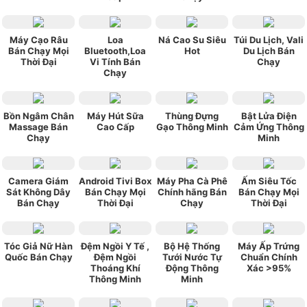
Máy Cạo Râu
Loa
Ná Cao Su Siêu
Túi Du Lịch, Vali
Bán Chạy Mọi
Bluetooth,Loa
Hot
Du Lịch Bán
Thời Đại
Vi Tính Bán
Chạy
Chạy
Bồn Ngâm Chân
Máy Hút Sữa
Thùng Đựng
Bật Lửa Điện
Massage Bán
Cao Cấp
Gạo Thông Minh
Cảm Ứng Thông
Chạy
Minh
Camera Giám
Android Tivi Box
Máy Pha Cà Phê
Ấm Siêu Tốc
Sát Không Dây
Bán Chạy Mọi
Chính hãng Bán
Bán Chạy Mọi
Bán Chạy
Thời Đại
Chạy
Thời Đại
Tóc Giả Nữ Hàn
Đệm Ngồi Y Tế ,
Bộ Hệ Thống
Máy Ấp Trứng
Quốc Bán Chạy
Đệm Ngồi
Tưới Nước Tự
Chuẩn Chính
Thoáng Khí
Động Thông
Xác >95%
Thông Minh
Minh