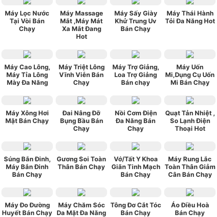
Máy Lọc Nước
Máy Massage
Máy Sấy Giày
Máy Thái Hành
Tại Vòi Bán
Mắt ,Máy Mát
Khử Trung Uv
Tỏi Đa Năng Hot
Chạy
Xa Mắt Đang
Bán Chạy
Hot
Máy Cao Lông,
Máy Triệt Lông
Máy Trợ Giảng,
Máy Uốn
Máy Tỉa Lông
Vĩnh Viễn Bán
Loa Trợ Giảng
Mi,Dụng Cụ Uốn
Mày Đa Năng
Chạy
Bán chạy
Mi Bán Chạy
Máy Xông Hơi
Đai Nâng Đỡ
Nồi Cơm Điện
Quạt Tản Nhiệt ,
Mặt Bán Chạy
Bụng Bầu Bán
Đa Năng Bán
So Lạnh Điện
Chạy
Chạy
Thoại Hot
Súng Bắn Đinh,
Gương Soi Toàn
Vớ/Tất Y Khoa
Máy Rung Lắc
Máy Bắn Đinh
Thân Bán Chạy
Giãn Tinh Mạch
Toàn Thân Giảm
Bán Chạy
Bán Chạy
Cân Bán Chạy
Máy Đo Đường
Máy Chăm Sóc
Tông Đơ Cắt Tóc
Áo Điều Hoà
Huyết Bán Chạy
Da Mặt Đa Năng
Bán Chạy
Bán Chạy