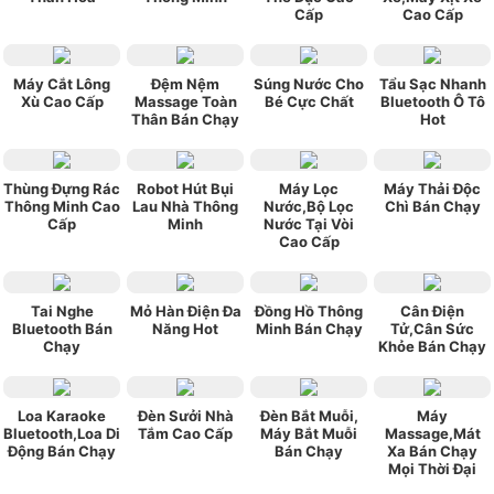
Cấp
Cao Cấp
Máy Cắt Lông
Đệm Nệm
Súng Nước Cho
Tẩu Sạc Nhanh
Xù Cao Cấp
Massage Toàn
Bé Cực Chất
Bluetooth Ô Tô
Thân Bán Chạy
Hot
Thùng Đựng Rác
Robot Hút Bụi
Máy Lọc
Máy Thải Độc
Thông Minh Cao
Lau Nhà Thông
Nước,Bộ Lọc
Chì Bán Chạy
Cấp
Minh
Nước Tại Vòi
Cao Cấp
Tai Nghe
Mỏ Hàn Điện Đa
Đồng Hồ Thông
Cân Điện
Bluetooth Bán
Năng Hot
Minh Bán Chạy
Tử,Cân Sức
Chạy
Khỏe Bán Chạy
Loa Karaoke
Đèn Sưởi Nhà
Đèn Bắt Muỗi,
Máy
Bluetooth,Loa Di
Tắm Cao Cấp
Máy Bắt Muỗi
Massage,Mát
Động Bán Chạy
Bán Chạy
Xa Bán Chạy
Mọi Thời Đại