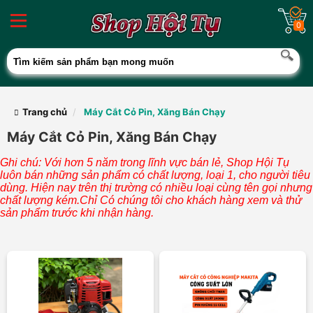
0
Trang chủ
Máy Cắt Cỏ Pin, Xăng Bán Chạy
Máy Cắt Cỏ Pin, Xăng Bán Chạy
Ghi chú: Với hơn 5 năm trong lĩnh vực bán lẻ, Shop Hội Tụ
luôn bán những sản phẩm có chất lượng, loại 1, cho người tiêu
dùng. Hiện nay trên thị trường có nhiều loại cùng tên gọi nhưng
chất lượng kém.Chỉ Có chúng tôi cho khách hàng xem và thử
sản phẩm trước khi nhận hàng.