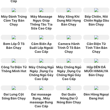
Cấp
Máy Đánh Trứng
Máy Massage
Máy Xông Khi
Bếp Chiên, Nồi
Cầm Tay Bán
Ngực Giúp
Dung Mũi Họng
Chiên Ngập Dầu
Chạy
Thông Tắc Tia
Bán Chạy
Bán Chạy
Sữa Cao Cấp
Bơm Lốp Ô Tô
Cảm Biến Áp
Camera Hành
Cân Điện Tử
Bán Chạy
Suất Lốp Ngoài
Trình Ô Tô Bán
Tính Tiền Bán
Cao Cấp
Chạy
Chạy
Công Tơ Điện Tử
Máy Chống Ngủ
Máy Chống Ngủ
Hộp ĐÈN ĐÁ
Thông Minh Hot
Ngáy ,Dụng Cụ
Ngáy ,Dụng Cụ
MUỐI HIMALYA
Chống Ngủ Gáy
Chống Ngủ Gáy
Bán Chạy
Cao Cấp
Cao Cấp
Đai Lưng Cột
Đai massage
Đai Quấn
Đèn Hồng Ngoại
Sống Bán Chạy
Bụng , Máy
Nóng,Đai Ủ
Đang Hot
massage Bung
Nóng Bán Chạy
Cao Cấp