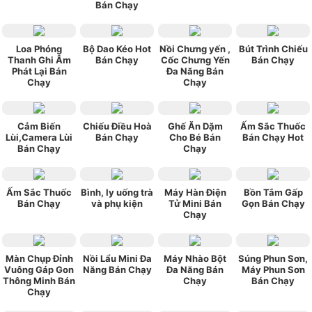
Bán Chạy
Loa Phóng
Bộ Dao Kéo Hot
Nồi Chưng yến ,
Bút Trình Chiếu
Thanh Ghi Âm
Bán Chạy
Cốc Chưng Yến
Bán Chạy
Phát Lại Bán
Đa Năng Bán
Chạy
Chạy
Cảm Biến
Chiếu Điều Hoà
Ghế Ăn Dặm
Ấm Sắc Thuốc
Lùi,Camera Lùi
Bán Chạy
Cho Bé Bán
Bán Chạy Hot
Bán Chạy
Chạy
Ấm Sắc Thuốc
Bình, ly uống trà
Máy Hàn Điện
Bồn Tắm Gấp
Bán Chạy
và phụ kiện
Tử Mini Bán
Gọn Bán Chạy
Chạy
Màn Chụp Đỉnh
Nồi Lẩu Mini Đa
Máy Nhào Bột
Súng Phun Sơn,
Vuông Gáp Gon
Năng Bán Chạy
Đa Năng Bán
Máy Phun Sơn
Thông Minh Bán
Chạy
Bán Chạy
Chạy