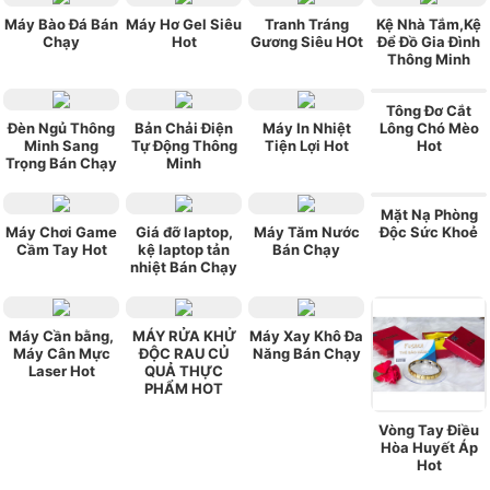
Máy Bào Đá Bán
Máy Hơ Gel Siêu
Tranh Tráng
Kệ Nhà Tắm,Kệ
Chạy
Hot
Gương Siêu HOt
Để Đồ Gia Đình
Thông Minh
Tông Đơ Cắt
Đèn Ngủ Thông
Bản Chải Điện
Máy In Nhiệt
Lông Chó Mèo
Minh Sang
Tự Động Thông
Tiện Lợi Hot
Hot
Trọng Bán Chạy
Minh
Mặt Nạ Phòng
Máy Chơi Game
Giá đỡ laptop,
Máy Tăm Nước
Độc Sức Khoẻ
Cầm Tay Hot
kệ laptop tản
Bán Chạy
nhiệt Bán Chạy
Máy Cần bằng,
MÁY RỬA KHỬ
Máy Xay Khô Đa
Máy Cân Mực
ĐỘC RAU CỦ
Năng Bán Chạy
Laser Hot
QUẢ THỰC
PHẨM HOT
Vòng Tay Điều
Hòa Huyết Áp
Hot