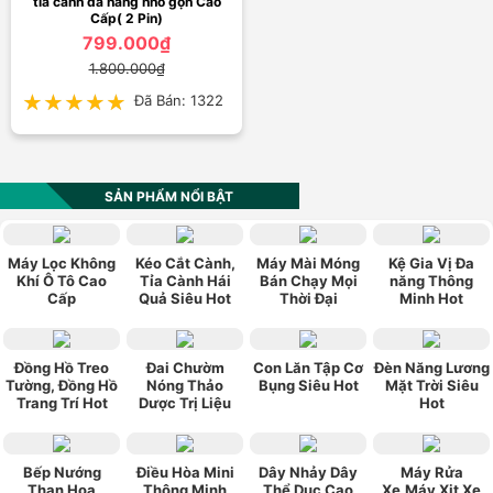
tỉa cành đa năng nhỏ gọn Cao
Cấp( 2 Pin)
799.000₫
1.800.000₫
★★★★★
★★★★★
Đã Bán: 1322
SẢN PHẨM NỔI BẬT
Máy Lọc Không
Kéo Cắt Cành,
Máy Mài Móng
Kệ Gia Vị Đa
Khí Ô Tô Cao
Tỉa Cành Hái
Bán Chạy Mọi
năng Thông
Cấp
Quả Siêu Hot
Thời Đại
Minh Hot
Đồng Hồ Treo
Đai Chườm
Con Lăn Tập Cơ
Đèn Năng Lương
Tường, Đồng Hồ
Nóng Thảo
Bụng Siêu Hot
Mặt Trời Siêu
Trang Trí Hot
Dược Trị Liệu
Hot
Bếp Nướng
Điều Hòa Mini
Dây Nhảy Dây
Máy Rửa
Than Hoa
Thông Minh
Thể Dục Cao
Xe,Máy Xịt Xe