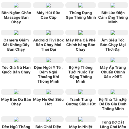
Bồn Ngâm Chân
Máy Hút Sữa
Thùng Đựng
Bật Lửa Điện
Massage Bán
Cao Cấp
Gạo Thông Minh
Cảm Ứng Thông
Chạy
Minh
Camera Giám
Android Tivi Box
Máy Pha Cà Phê
Ấm Siêu Tốc
Sát Không Dây
Bán Chạy Mọi
Chính hãng Bán
Bán Chạy Mọi
Bán Chạy
Thời Đại
Chạy
Thời Đại
Tóc Giả Nữ Hàn
Đệm Ngồi Y Tế ,
Bộ Hệ Thống
Máy Ấp Trứng
Quốc Bán Chạy
Đệm Ngồi
Tưới Nước Tự
Chuẩn Chính
Thoáng Khí
Động Thông
Xác >95%
Thông Minh
Minh
Máy Bào Đá Bán
Máy Hơ Gel Siêu
Tranh Tráng
Kệ Nhà Tắm,Kệ
Chạy
Hot
Gương Siêu HOt
Để Đồ Gia Đình
Thông Minh
Tông Đơ Cắt
Đèn Ngủ Thông
Bản Chải Điện
Máy In Nhiệt
Lông Chó Mèo