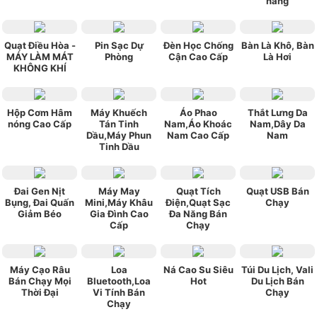
năng
Quạt Điều Hòa -
Pin Sạc Dự
Đèn Học Chống
Bàn Là Khô, Bàn
MÁY LÀM MÁT
Phòng
Cận Cao Cấp
Là Hơi
KHÔNG KHÍ
Hộp Cơm Hâm
Máy Khuếch
Áo Phao
Thắt Lưng Da
nóng Cao Cấp
Tán Tinh
Nam,Áo Khoác
Nam,Dây Da
Dầu,Máy Phun
Nam Cao Cấp
Nam
Tinh Dầu
Đai Gen Nịt
Máy May
Quạt Tích
Quạt USB Bán
Bụng, Đai Quấn
Mini,Máy Khâu
Điện,Quạt Sạc
Chạy
Giảm Béo
Gia Đình Cao
Đa Năng Bán
Cấp
Chạy
Máy Cạo Râu
Loa
Ná Cao Su Siêu
Túi Du Lịch, Vali
Bán Chạy Mọi
Bluetooth,Loa
Hot
Du Lịch Bán
Thời Đại
Vi Tính Bán
Chạy
Chạy