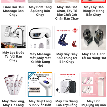
Lược Gội Đầu
Máy Bơm Tăng
Máy Chà Gót
Máy Lấy Cao
Massage Bán
Áp Đang Bán
Chân, Tẩy Tế
Răng Đa Năng
Chạy
Chạy
Bào Chết Gót
Bán Chạy
Chân Bán Chạy
Máy Lọc Nước
Máy Massage
Máy Sấy Giày
Máy Thái Hành
Tại Vòi Bán
Mắt ,Máy Mát
Khử Trung Uv
Tỏi Đa Năng Hot
Chạy
Xa Mắt Đang
Bán Chạy
Hot
Máy Cao Lông,
Máy Triệt Lông
Máy Trợ Giảng,
Máy Uốn
Máy Tỉa Lông
Vĩnh Viễn Bán
Loa Trợ Giảng
Mi,Dụng Cụ Uốn