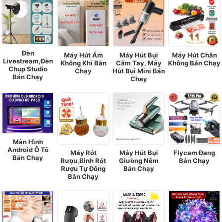
Đèn
Máy Hút Ẩm
Máy Hút Bụi
Máy Hút Chân
Livestream,Đèn
Không Khí Bán
Câm Tay, Máy
Không Bán Chạy
Chụp Studio
Chạy
Hút Bụi Mini Bán
Bán Chạy
Chạy
Màn Hình
Android Ô Tô
Máy Rót
Máy Hút Bụi
Flycam Đang
Bán Chạy
Rượu,Bình Rót
Giường Nêm
Bán Chạy
Rượu Tự Đông
Bán Chạy
Bán Chạy