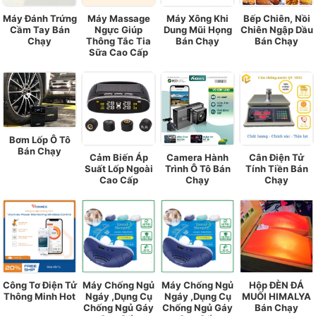
Máy Đánh Trứng
Máy Massage
Máy Xông Khi
Bếp Chiên, Nồi
Cầm Tay Bán
Ngực Giúp
Dung Mũi Họng
Chiên Ngập Dầu
Chạy
Thông Tắc Tia
Bán Chạy
Bán Chạy
Sữa Cao Cấp
Bơm Lốp Ô Tô
Bán Chạy
Cảm Biến Áp
Camera Hành
Cân Điện Tử
Suất Lốp Ngoài
Trình Ô Tô Bán
Tính Tiền Bán
Cao Cấp
Chạy
Chạy
Công Tơ Điện Tử
Máy Chống Ngủ
Máy Chống Ngủ
Hộp ĐÈN ĐÁ
Thông Minh Hot
Ngáy ,Dụng Cụ
Ngáy ,Dụng Cụ
MUỐI HIMALYA
Chống Ngủ Gáy
Chống Ngủ Gáy
Bán Chạy