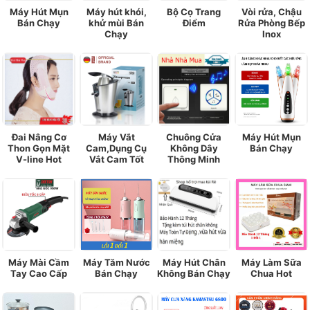
Máy Hút Mụn
Máy hút khói,
Bộ Cọ Trang
Vòi rửa, Chậu
Bán Chạy
khử mùi Bán
Điểm
Rửa Phòng Bếp
Chạy
Inox
Đai Nâng Cơ
Máy Vắt
Chuông Cửa
Máy Hút Mụn
Thon Gọn Mặt
Cam,Dụng Cụ
Không Dây
Bán Chạy
V-line Hot
Vắt Cam Tốt
Thông Minh
Máy Mài Cầm
Máy Tăm Nước
Máy Hút Chân
Máy Làm Sữa
Tay Cao Cấp
Bán Chạy
Không Bán Chạy
Chua Hot