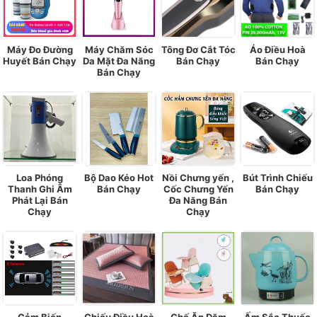
Máy Đo Đường
Máy Chăm Sóc
Tông Đơ Cắt Tóc
Áo Điều Hoà
Huyết Bán Chạy
Da Mặt Đa Năng
Bán Chạy
Bán Chạy
Bán Chạy
Loa Phóng
Bộ Dao Kéo Hot
Nồi Chưng yến ,
Bút Trình Chiếu
Thanh Ghi Âm
Bán Chạy
Cốc Chưng Yến
Bán Chạy
Phát Lại Bán
Đa Năng Bán
Chạy
Chạy