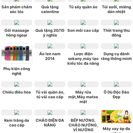
Sản phẩm chăm
Quà tặng
Tủ sấy quần áo
Túi sưởi, miếng
sóc tóc
valentine
dán nhiệt
Gối massage
Quà tặng 20/10
Son môi cao câp
Thời trang thu
hồng ngoại
ý nghĩa
đông
Áo len nam
Lược điện
Dụng cụ đánh
2014
sokany,máy tạo
răng thông minh
kiểu tóc đa năng
Phụ kiện công
nghệ
Chiếu điều hòa
Tủ vải quần áo,
Máy rửa
Ô Dù Độc Đáo
tủ vải cao cấp
mặt,Máy matxa
Đẹp
mặt
Kem trắng da
CHẢO ĐIỆN ĐA
BẾP NƯỚNG,
cao cấp
NĂNG
CHẢO NƯỚNG,
Máy xay ép đa
VỈ NƯỚNG