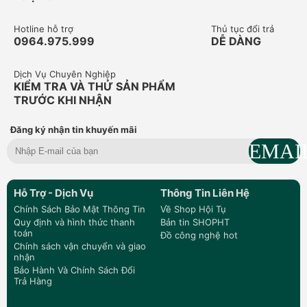
Hotline hỗ trợ
Thủ tục đổi trả
0964.975.999
DỄ DÀNG
Dịch Vụ Chuyên Nghiệp
KIỂM TRA VÀ THỬ SẢN PHẨM
TRƯỚC KHI NHẬN
Đăng ký nhận tin khuyến mãi
Hỗ Trợ - Dịch Vụ
Thông Tin Liên Hệ
Chính Sách Bảo Mật Thông Tin
Về Shop Hội Tụ
Quy định và hình thức thanh
Bản tin SHOPHT
toán
Đồ công nghệ hot
Chính sách vận chuyển và giao
nhận
Bảo Hành Và Chính Sách Đổi
Trả Hàng