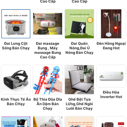
Cao Cấp
Cao Cấp
Đai Lưng Cột
Đai massage
Đai Quấn
Đèn Hồng Ngoại
Sống Bán Chạy
Bụng , Máy
Nóng,Đai Ủ
Đang Hot
massage Bung
Nóng Bán Chạy
Cao Cấp
Điều Hòa
Inverter Hot
Kính Thực Tế Ảo
Bộ Thìa Đũa Dĩa
Ghế Bệt Tựa
Bán CHạy
Ăn Dặm Bán
LƯng,Ghế Ngồi
Chạy
Lười Bán Chạy