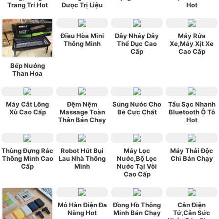
Trang Trí Hot
Dược Trị Liệu
Hot
Điều Hòa Mini
Dây Nhảy Dây
Máy Rửa
Thông Minh
Thể Dục Cao
Xe,Máy Xịt Xe
Cấp
Cao Cấp
Bếp Nướng
Than Hoa
Máy Cắt Lông
Đệm Nệm
Súng Nước Cho
Tẩu Sạc Nhanh
Xù Cao Cấp
Massage Toàn
Bé Cực Chất
Bluetooth Ô Tô
Thân Bán Chạy
Hot
Thùng Đựng Rác
Robot Hút Bụi
Máy Lọc
Máy Thải Độc
Thông Minh Cao
Lau Nhà Thông
Nước,Bộ Lọc
Chì Bán Chạy
Cấp
Minh
Nước Tại Vòi
Cao Cấp
Mỏ Hàn Điện Đa
Đồng Hồ Thông
Cân Điện
Năng Hot
Minh Bán Chạy
Tử,Cân Sức