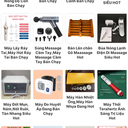
Nồng Độ Cồn
Bán Chạy
Cảnh Bán Chạy
SIÊU HOT
Bán Chạy
Máy Lấy Ráy
Súng Massage
Bàn Lăn chân
Búa Nóng Lạnh
Tai,Máy Hút Ráy
Cầm Tay,Máy
Gỗ Maassage
Điện Di Massage
Tai Bán Chạy
Massage Cầm
Hot
Siêu Hot
Tay Bán Chạy
Máy Hàn Nhiệt
Ống,Máy Hàn
Máy Đốt Mụn,
Máy Đo Huyết
Máy Thổi
Nhựa Đang Hot
Nám,Nốt Ruồi,
Áp Đang Bán
Terahertz Ánh
Tàn Nhang Siêu
Chạy
Sáng Trị Liệu
Hot
Hot