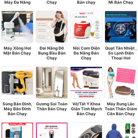
Mày Đa Năng
Chạy
Bán chạy
Mi Bán Chạy
Máy Xông Hơi
Đai Nâng Đỡ
Nồi Cơm Điện
Quạt Tản Nhiệt ,
Mặt Bán Chạy
Bụng Bầu Bán
Đa Năng Bán
So Lạnh Điện
Chạy
Chạy
Thoại Hot
Súng Bắn Đinh,
Gương Soi Toàn
Vớ/Tất Y Khoa
Máy Rung Lắc
Máy Bắn Đinh
Thân Bán Chạy
Giãn Tinh Mạch
Toàn Thân Giảm
Bán Chạy
Bán Chạy
Cân Bán Chạy