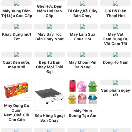
Ghế Hơi, Đệm
Máy Xung Điện
Nệm Hơi Cao
Tủ Giày,Kệ Giày
Giá Đỡ Điện
Trị Liệu Cao Cấp
Cấp
Bán Chạy
Thoại Hot
Khay Đựng mứt
Máy Sấy Tóc
Máy Làm Sữa
Máy Vắt
Tết
Bán Chạy Nhất
Chua Hot
Cam,Dụng Cụ
Vắt Cam Tốt
Quạt Đèn sưởi,
Bếp Từ Bán
May khoan Pin
Đồng Hồ Nam
máy sưởi
Chạy Mọi Thời
Đa Năng
Đại
Sản phẩm ngày
tết
Máy Dụng Cụ
Cuốn
Máy Phun
Nem,Chả,Giò
Bếp Hồng Ngoại
Sương Tạo Ẩm
Cao Cấp
Bán Chạy