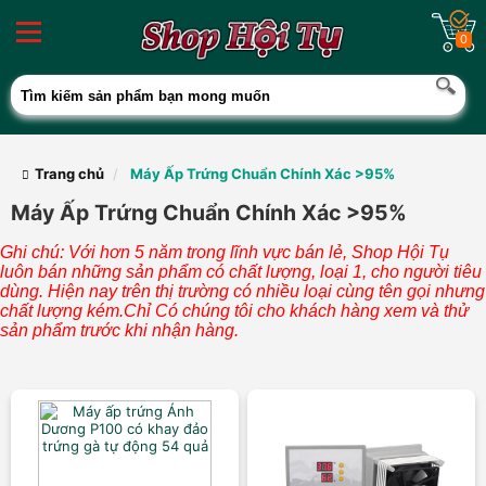
0
Trang chủ
Máy Ấp Trứng Chuẩn Chính Xác >95%
Máy Ấp Trứng Chuẩn Chính Xác >95%
Ghi chú: Với hơn 5 năm trong lĩnh vực bán lẻ, Shop Hội Tụ
luôn bán những sản phẩm có chất lượng, loại 1, cho người tiêu
dùng. Hiện nay trên thị trường có nhiều loại cùng tên gọi nhưng
chất lượng kém.Chỉ Có chúng tôi cho khách hàng xem và thử
sản phẩm trước khi nhận hàng.