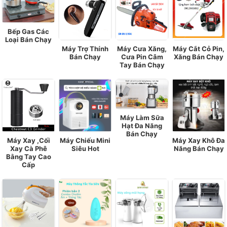
Bếp Gas Các
Loại Bán Chạy
Máy Trợ Thính
Máy Cưa Xăng,
Máy Cắt Cỏ Pin,
Bán Chạy
Cưa Pin Câm
Xăng Bán Chạy
Tay Bán Chạy
Máy Làm Sữa
Hạt Đa Năng
Bán Chạy
Máy Xay ,Cối
Máy Chiếu Mini
Máy Xay Khô Đa
Xay Cà Phê
Siêu Hot
Năng Bán Chạy
Bằng Tay Cao
Cấp