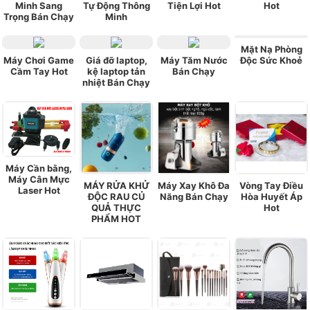
Minh Sang
Tự Động Thông
Tiện Lợi Hot
Hot
Trọng Bán Chạy
Minh
Mặt Nạ Phòng
Máy Chơi Game
Giá đỡ laptop,
Máy Tăm Nước
Độc Sức Khoẻ
Cầm Tay Hot
kệ laptop tản
Bán Chạy
nhiệt Bán Chạy
Máy Cần bằng,
Máy Cân Mực
MÁY RỬA KHỬ
Máy Xay Khô Đa
Vòng Tay Điều
Laser Hot
ĐỘC RAU CỦ
Năng Bán Chạy
Hòa Huyết Áp
QUẢ THỰC
Hot
PHẨM HOT