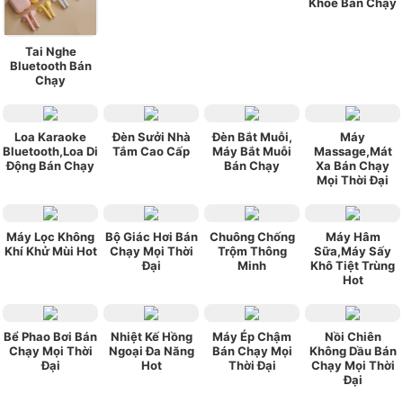
Khỏe Bán Chạy
Tai Nghe
Bluetooth Bán
Chạy
Loa Karaoke
Đèn Sưởi Nhà
Đèn Bắt Muỗi,
Máy
Bluetooth,Loa Di
Tắm Cao Cấp
Máy Bắt Muỗi
Massage,Mát
Động Bán Chạy
Bán Chạy
Xa Bán Chạy
Mọi Thời Đại
Máy Lọc Không
Bộ Giác Hơi Bán
Chuông Chống
Máy Hâm
Khí Khử Mùi Hot
Chạy Mọi Thời
Trộm Thông
Sữa,Máy Sấy
Đại
Minh
Khô Tiệt Trùng
Hot
Bể Phao Bơi Bán
Nhiệt Kế Hồng
Máy Ép Chậm
Nồi Chiên
Chạy Mọi Thời
Ngoại Đa Năng
Bán Chạy Mọi
Không Dầu Bán
Đại
Hot
Thời Đại
Chạy Mọi Thời
Đại