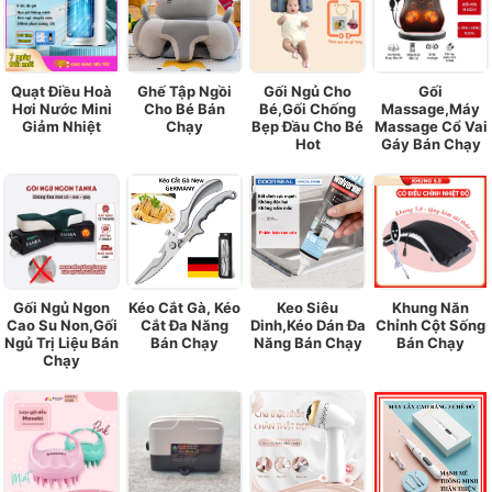
Quạt Điều Hoà
Ghế Tập Ngồi
Gối Ngủ Cho
Gối
Hơi Nước Mini
Cho Bé Bán
Bé,Gối Chống
Massage,Máy
Giảm Nhiệt
Chạy
Bẹp Đầu Cho Bé
Massage Cổ Vai
Hot
Gáy Bán Chạy
Gối Ngủ Ngon
Kéo Cắt Gà, Kéo
Keo Siêu
Khung Năn
Cao Su Non,Gối
Cắt Đa Năng
Dinh,Kéo Dán Đa
Chỉnh Cột Sống
Ngủ Trị Liệu Bán
Bán Chạy
Năng Bán Chạy
Bán Chạy
Chạy