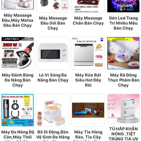
Máy Massage
Máy Massage
Máy Massage
Đèn Led Trang
Đầu,Máy Matxa
Đầu Gối Bán
Chân Bán Chạy
Trí Nhiều Mẫu
Đầu Bán Chạy
Chạy
Bán Chạy
Máy Đánh Bóng
Lò Vi Sóng Đa
Máy Rửa Bát
Máy Rã Đông
Đa Năng Bán
Năng Bán Chạy
Siêu Hot Đây
Thực Phẩm Bán
Chạy
Rồi
Chạy
TỦ HẤP KHĂN
Máy Đo Nồng Độ
Bô Di Động,Bồn
Máy Tỉa Hàng
NÓNG ,TIỆT
Cồn,Máy Thổi
Vệ Sinh Đa Năng
Rào, Tỉa Cây
TRÙNG TIA UV