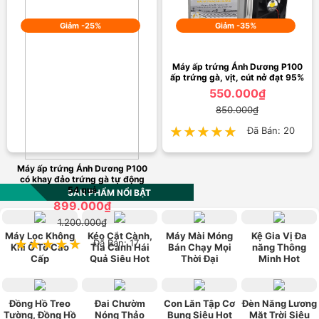
Giảm -25%
Giảm -35%
Máy ấp trứng Ánh Dương P100
ấp trứng gà, vịt, cút nở đạt 95%
550.000₫
850.000₫
★★★★★
★★★★★
Đã Bán: 20
Máy ấp trứng Ánh Dương P100
có khay đảo trứng gà tự động
54 quả
SẢN PHẨM NỔI BẬT
899.000₫
1.200.000₫
Máy Lọc Không
Kéo Cắt Cành,
Máy Mài Móng
Kệ Gia Vị Đa
★★★★★
★★★★★
Đã Bán: 17
Khí Ô Tô Cao
Tỉa Cành Hái
Bán Chạy Mọi
năng Thông
Cấp
Quả Siêu Hot
Thời Đại
Minh Hot
Đồng Hồ Treo
Đai Chườm
Con Lăn Tập Cơ
Đèn Năng Lương
Tường, Đồng Hồ
Nóng Thảo
Bụng Siêu Hot
Mặt Trời Siêu