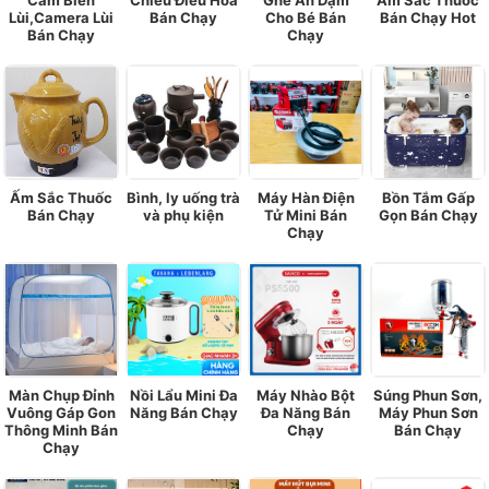
Cảm Biến
Chiếu Điều Hoà
Ghế Ăn Dặm
Ấm Sắc Thuốc
Lùi,Camera Lùi
Bán Chạy
Cho Bé Bán
Bán Chạy Hot
Bán Chạy
Chạy
Ấm Sắc Thuốc
Bình, ly uống trà
Máy Hàn Điện
Bồn Tắm Gấp
Bán Chạy
và phụ kiện
Tử Mini Bán
Gọn Bán Chạy
Chạy
Màn Chụp Đỉnh
Nồi Lẩu Mini Đa
Máy Nhào Bột
Súng Phun Sơn,
Vuông Gáp Gon
Năng Bán Chạy
Đa Năng Bán
Máy Phun Sơn
Thông Minh Bán
Chạy
Bán Chạy
Chạy