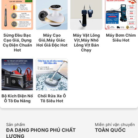
Sừng Đầu Bạc
Máy Cạo
Máy Vặt Lông
Máy Bơm Chìm
Cạo Giá, Dụng
Gió,Máy Giác
Vịt,Máy Nhổ
Siêu Hot
Cụ Điện Chuẩn
Hơi Giả Độc Hot
Lông VỊt Bán
Hot
Chạy
Bộ Kích Điện Nổ
Chổi Rửa Xe Ô
Ô Tô Đa Năng
Tô Siêu Hot
Sản phẩm
Miễn phí vận chuyển
ĐA DẠNG PHONG PHÚ CHẤT
TOÀN QUỐC
LƯỢNG