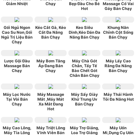
Giảm Nhiệt
Chạy
Bẹp Đầu Cho Bé
Massage Cổ Vai
Hot
Gáy Bán Chạy
Gối Ngủ Ngon
Kéo Cắt Gà, Kéo
Keo Siêu
Khung Năn
Cao Su Non,Gối
Cắt Đa Năng
Dinh,Kéo Dán Đa
Chỉnh Cột Sống
Ngủ Trị Liệu Bán
Bán Chạy
Năng Bán Chạy
Bán Chạy
Chạy
Lược Gội Đầu
Máy Bơm Tăng
Máy Chà Gót
Máy Lấy Cao
Massage Bán
Áp Đang Bán
Chân, Tẩy Tế
Răng Đa Năng
Chạy
Chạy
Bào Chết Gót
Bán Chạy
Chân Bán Chạy
Máy Lọc Nước
Máy Massage
Máy Sấy Giày
Máy Thái Hành
Tại Vòi Bán
Mắt ,Máy Mát
Khử Trung Uv
Tỏi Đa Năng Hot
Chạy
Xa Mắt Đang
Bán Chạy
Hot
Máy Cao Lông,
Máy Triệt Lông
Máy Trợ Giảng,
Máy Uốn
Máy Tỉa Lông
Vĩnh Viễn Bán
Loa Trợ Giảng
Mi,Dụng Cụ Uốn