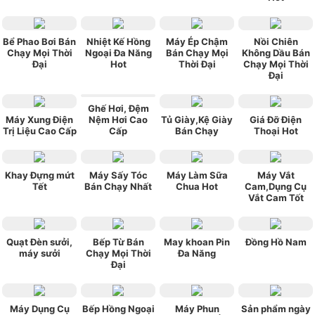
Bể Phao Bơi Bán
Nhiệt Kế Hồng
Máy Ép Chậm
Nồi Chiên
Chạy Mọi Thời
Ngoại Đa Năng
Bán Chạy Mọi
Không Dầu Bán
Đại
Hot
Thời Đại
Chạy Mọi Thời
Đại
Ghế Hơi, Đệm
Máy Xung Điện
Nệm Hơi Cao
Tủ Giày,Kệ Giày
Giá Đỡ Điện
Trị Liệu Cao Cấp
Cấp
Bán Chạy
Thoại Hot
Khay Đựng mứt
Máy Sấy Tóc
Máy Làm Sữa
Máy Vắt
Tết
Bán Chạy Nhất
Chua Hot
Cam,Dụng Cụ
Vắt Cam Tốt
Quạt Đèn sưởi,
Bếp Từ Bán
May khoan Pin
Đồng Hồ Nam
máy sưởi
Chạy Mọi Thời
Đa Năng
Đại
Máy Dụng Cụ
Bếp Hồng Ngoại
Máy Phun
Sản phẩm ngày