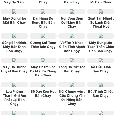
Mày Đa Năng
Chạy
Bán chạy
Mi Bán Chạy
Máy Xông Hơi
Đai Nâng Đỡ
Nồi Cơm Điện
Quạt Tản Nhiệt ,
Mặt Bán Chạy
Bụng Bầu Bán
Đa Năng Bán
So Lạnh Điện
Chạy
Chạy
Thoại Hot
Súng Bắn Đinh,
Gương Soi Toàn
Vớ/Tất Y Khoa
Máy Rung Lắc
Máy Bắn Đinh
Thân Bán Chạy
Giãn Tinh Mạch
Toàn Thân Giảm
Bán Chạy
Bán Chạy
Cân Bán Chạy
Máy Đo Đường
Máy Chăm Sóc
Tông Đơ Cắt Tóc
Áo Điều Hoà
Huyết Bán Chạy
Da Mặt Đa Năng
Bán Chạy
Bán Chạy
Bán Chạy
Loa Phóng
Bộ Dao Kéo Hot
Nồi Chưng yến ,
Bút Trình Chiếu
Thanh Ghi Âm
Bán Chạy
Cốc Chưng Yến
Bán Chạy
Phát Lại Bán
Đa Năng Bán
Chạy
Chạy