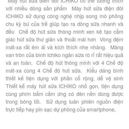
 Máy hút sữa điên đôi ICHIKO có thể tương thích 
với nhiều dòng sản phẩm  Máy hút sữa điện đôi 
ICHIKO sử dụng công nghệ nhịp song mô phỏng 
chu kỳ bú của trẻ giúp tạo ra dòng sữa nhanh và 
đều  Chế độ hút sữa thông minh xen kẽ tạo cảm 
giác hút sữa thư giãn và thoải mái hơn  Vòng đệm 
mát-xa rất êm ái và kích thích nhẹ nhàng.  Màng 
van tròn của bình Ichiko ngăn sữa rò rỉ rất hiệu quả 
và an toàn.  Chế độ hút thông minh với 4 Chế độ 
mát-xa cùng 4 Chế độ hút sữa.  Kiểu dáng bình 
thiết kế tiện dụng với phần cổ rộng, dễ vệ sinh  
Thiết kế máy hút sữa ICHIKO nhỏ gọn, tiện dụng 
cùng phím bấm cảm ứng có đèn nền dùng được 
trong bóng tối.  Sử dụng luân phiên nguồn điện 
trực tiếp hay pin sạc dự phòng của smartphon
e
.