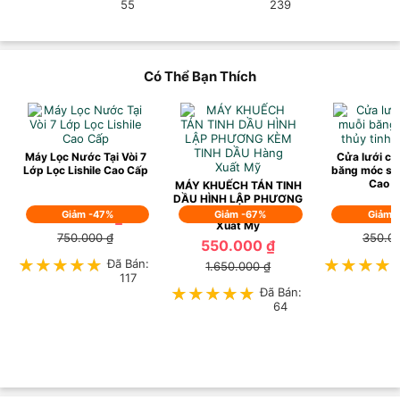
55
239
Có Thể Bạn Thích
Máy Lọc Nước Tại Vòi 7
Cửa lưới ch
Lớp Lọc Lishile Cao Cấp
băng móc sợi
Cao 
MÁY KHUẾCH TÁN TINH
DẦU HÌNH LẬP PHƯƠNG
KÈM TINH DẦU Hàng
399.000 ₫
Giảm -47%
Giảm -67%
250.0
Giảm 
Xuất Mỹ
750.000 ₫
350.0
550.000 ₫
★★★★★
★★★★★
Đã Bán:
★★★★
★★★★
1.650.000 ₫
117
★★★★★
★★★★★
Đã Bán:
64