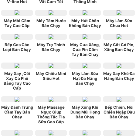
V-line Hot
Vắt Cam Tốt
Thông Minh
Máy Mài Cầm
Máy Tăm Nước
Máy Hút Chân
Máy Làm Sữa
Tay Cao Cấp
Bán Chạy
Không Bán Chạy
Chua Hot
Bếp Gas Các
Máy Trợ Thính
Máy Cưa Xăng,
Máy Cắt Cỏ Pin,
Loại Bán Chạy
Bán Chạy
Cưa Pin Câm
Xăng Bán Chạy
Tay Bán Chạy
Máy Xay ,Cối
Máy Chiếu Mini
Máy Làm Sữa
Máy Xay Khô Đa
Xay Cà Phê
Siêu Hot
Hạt Đa Năng
Năng Bán Chạy
Bằng Tay Cao
Bán Chạy
Cấp
Máy Đánh Trứng
Máy Massage
Máy Xông Khi
Bếp Chiên, Nồi
Cầm Tay Bán
Ngực Giúp
Dung Mũi Họng
Chiên Ngập Dầu
Chạy
Thông Tắc Tia
Bán Chạy
Bán Chạy
Sữa Cao Cấp