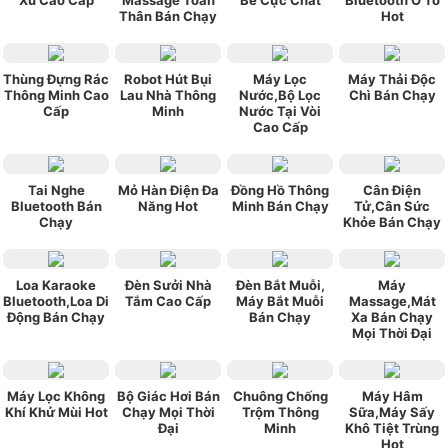
Thân Bán Chạy
Hot
Thùng Đựng Rác
Robot Hút Bụi
Máy Lọc
Máy Thải Độc
Thông Minh Cao
Lau Nhà Thông
Nước,Bộ Lọc
Chì Bán Chạy
Cấp
Minh
Nước Tại Vòi
Cao Cấp
Tai Nghe
Mỏ Hàn Điện Đa
Đồng Hồ Thông
Cân Điện
Bluetooth Bán
Năng Hot
Minh Bán Chạy
Tử,Cân Sức
Chạy
Khỏe Bán Chạy
Loa Karaoke
Đèn Sưởi Nhà
Đèn Bắt Muỗi,
Máy
Bluetooth,Loa Di
Tắm Cao Cấp
Máy Bắt Muỗi
Massage,Mát
Động Bán Chạy
Bán Chạy
Xa Bán Chạy
Mọi Thời Đại
Máy Lọc Không
Bộ Giác Hơi Bán
Chuông Chống
Máy Hâm
Khí Khử Mùi Hot
Chạy Mọi Thời
Trộm Thông
Sữa,Máy Sấy
Đại
Minh
Khô Tiệt Trùng
Hot