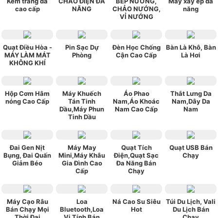
Kem trắng da
CHẢO ĐIỆN ĐA
BẾP NƯỚNG,
Máy xay ép đa
cao cấp
NĂNG
CHẢO NƯỚNG,
năng
VỈ NƯỚNG
Quạt Điều Hòa -
Pin Sạc Dự
Đèn Học Chống
Bàn Là Khô, Bàn
MÁY LÀM MÁT
Phòng
Cận Cao Cấp
Là Hơi
KHÔNG KHÍ
Hộp Cơm Hâm
Máy Khuếch
Áo Phao
Thắt Lưng Da
nóng Cao Cấp
Tán Tinh
Nam,Áo Khoác
Nam,Dây Da
Dầu,Máy Phun
Nam Cao Cấp
Nam
Tinh Dầu
Đai Gen Nịt
Máy May
Quạt Tích
Quạt USB Bán
Bụng, Đai Quấn
Mini,Máy Khâu
Điện,Quạt Sạc
Chạy
Giảm Béo
Gia Đình Cao
Đa Năng Bán
Cấp
Chạy
Máy Cạo Râu
Loa
Ná Cao Su Siêu
Túi Du Lịch, Vali
Bán Chạy Mọi
Bluetooth,Loa
Hot
Du Lịch Bán
Thời Đại
Vi Tính Bán
Chạy