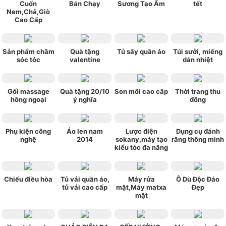
Cuốn
Bán Chạy
Sương Tạo Ẩm
tết
Nem,Chả,Giò
Cao Cấp
Sản phẩm chăm
Quà tặng
Tủ sấy quần áo
Túi sưởi, miếng
sóc tóc
valentine
dán nhiệt
Gối massage
Quà tặng 20/10
Son môi cao câp
Thời trang thu
hồng ngoại
ý nghĩa
đông
Phụ kiện công
Áo len nam
Lược điện
Dụng cụ đánh
nghệ
2014
sokany,máy tạo
răng thông minh
kiểu tóc đa năng
Chiếu điều hòa
Tủ vải quần áo,
Máy rửa
Ô Dù Độc Đáo
tủ vải cao cấp
mặt,Máy matxa
Đẹp
mặt