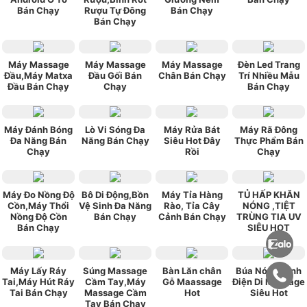
Bán Chạy
Rượu Tự Đông
Bán Chạy
Bán Chạy
Máy Massage
Máy Massage
Máy Massage
Đèn Led Trang
Đầu,Máy Matxa
Đầu Gối Bán
Chân Bán Chạy
Trí Nhiều Mẫu
Đầu Bán Chạy
Chạy
Bán Chạy
Máy Đánh Bóng
Lò Vi Sóng Đa
Máy Rửa Bát
Máy Rã Đông
Đa Năng Bán
Năng Bán Chạy
Siêu Hot Đây
Thực Phẩm Bán
Chạy
Rồi
Chạy
Máy Đo Nồng Độ
Bô Di Động,Bồn
Máy Tỉa Hàng
TỦ HẤP KHĂN
Cồn,Máy Thổi
Vệ Sinh Đa Năng
Rào, Tỉa Cây
NÓNG ,TIỆT
Nồng Độ Cồn
Bán Chạy
Cảnh Bán Chạy
TRÙNG TIA UV
Bán Chạy
SIÊU HOT
Máy Lấy Ráy
Súng Massage
Bàn Lăn chân
Búa Nóng Lạnh
Tai,Máy Hút Ráy
Cầm Tay,Máy
Gỗ Maassage
Điện Di Massage
Tai Bán Chạy
Massage Cầm
Hot
Siêu Hot
Tay Bán Chạy