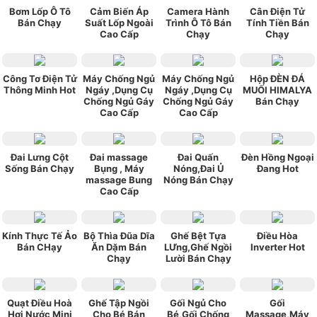
Bơm Lốp Ô Tô
Cảm Biến Áp
Camera Hành
Cân Điện Tử
Bán Chạy
Suất Lốp Ngoài
Trình Ô Tô Bán
Tính Tiền Bán
Cao Cấp
Chạy
Chạy
Công Tơ Điện Tử
Máy Chống Ngủ
Máy Chống Ngủ
Hộp ĐÈN ĐÁ
Thông Minh Hot
Ngáy ,Dụng Cụ
Ngáy ,Dụng Cụ
MUỐI HIMALYA
Chống Ngủ Gáy
Chống Ngủ Gáy
Bán Chạy
Cao Cấp
Cao Cấp
Đai Lưng Cột
Đai massage
Đai Quấn
Đèn Hồng Ngoại
Sống Bán Chạy
Bụng , Máy
Nóng,Đai Ủ
Đang Hot
massage Bung
Nóng Bán Chạy
Cao Cấp
Kính Thực Tế Ảo
Bộ Thìa Đũa Dĩa
Ghế Bệt Tựa
Điều Hòa
Bán CHạy
Ăn Dặm Bán
LƯng,Ghế Ngồi
Inverter Hot
Chạy
Lười Bán Chạy
Quạt Điều Hoà
Ghế Tập Ngồi
Gối Ngủ Cho
Gối
Hơi Nước Mini
Cho Bé Bán
Bé,Gối Chống
Massage,Máy