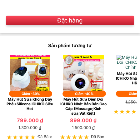
Đặt hàng
Sản phẩm tương tự
Máy Hút Sữa
ICHIKO Nhật 
Hãn
Giảm -39%
Giảm -40%
599.0
Giảm 
Máy Hút Sữa Không Dây
Máy Hút Sữa Điện Đôi
1.250.0
Phễu Silicone ICHIKO Siêu
ICHIKO Nhật Bản Bản Cao
Hot
Cấp (Massage;Kích
★★★★
★★★★
sữa;Vắt Kiệt)
799.000 ₫
899.000 ₫
1.300.000 ₫
1.500.000 ₫
★★★★★
★★★★★
Đã Bán:
★★★★★
★★★★★
Đã Bán: