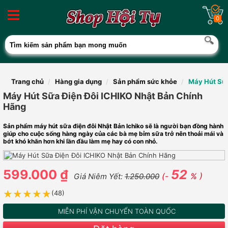
0
Trang chủ
Hàng gia dụng
Sản phẩm sức khỏe
Máy Hút Sữa
Máy Hút Sữa Điện Đôi ICHIKO Nhật Bản Chính
Hãng
Sản phẩm máy hút sữa điện đôi Nhật Bản Ichiko sẽ là người bạn đồng hành
giúp cho cuộc sống hàng ngày của các bà mẹ bỉm sữa trở nên thoải mái và
bớt khó khăn hơn khi lần đầu làm mẹ hay có con nhỏ.
599.000 ₫
52
(-
% )
Giá Niêm Yết:
1.250.000
★★★★★
★★★★★
(48)
MIỄN PHÍ VẬN CHUYỂN TOÀN QUỐC