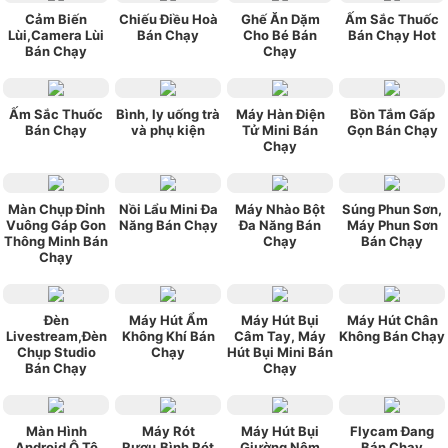
Cảm Biến
Chiếu Điều Hoà
Ghế Ăn Dặm
Ấm Sắc Thuốc
Lùi,Camera Lùi
Bán Chạy
Cho Bé Bán
Bán Chạy Hot
Bán Chạy
Chạy
Ấm Sắc Thuốc
Bình, ly uống trà
Máy Hàn Điện
Bồn Tắm Gấp
Bán Chạy
và phụ kiện
Tử Mini Bán
Gọn Bán Chạy
Chạy
Màn Chụp Đỉnh
Nồi Lẩu Mini Đa
Máy Nhào Bột
Súng Phun Sơn,
Vuông Gáp Gon
Năng Bán Chạy
Đa Năng Bán
Máy Phun Sơn
Thông Minh Bán
Chạy
Bán Chạy
Chạy
Đèn
Máy Hút Ẩm
Máy Hút Bụi
Máy Hút Chân
Livestream,Đèn
Không Khí Bán
Câm Tay, Máy
Không Bán Chạy
Chụp Studio
Chạy
Hút Bụi Mini Bán
Bán Chạy
Chạy
Màn Hình
Máy Rót
Máy Hút Bụi
Flycam Đang
Android Ô Tô
Rượu,Bình Rót
Giường Nêm
Bán Chạy