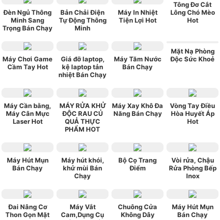
Tông Đơ Cắt
Đèn Ngủ Thông
Bản Chải Điện
Máy In Nhiệt
Lông Chó Mèo
Minh Sang
Tự Động Thông
Tiện Lợi Hot
Hot
Trọng Bán Chạy
Minh
Mặt Nạ Phòng
Máy Chơi Game
Giá đỡ laptop,
Máy Tăm Nước
Độc Sức Khoẻ
Cầm Tay Hot
kệ laptop tản
Bán Chạy
nhiệt Bán Chạy
Máy Cần bằng,
MÁY RỬA KHỬ
Máy Xay Khô Đa
Vòng Tay Điều
Máy Cân Mực
ĐỘC RAU CỦ
Năng Bán Chạy
Hòa Huyết Áp
Laser Hot
QUẢ THỰC
Hot
PHẨM HOT
Máy Hút Mụn
Máy hút khói,
Bộ Cọ Trang
Vòi rửa, Chậu
Bán Chạy
khử mùi Bán
Điểm
Rửa Phòng Bếp
Chạy
Inox
Đai Nâng Cơ
Máy Vắt
Chuông Cửa
Máy Hút Mụn
Thon Gọn Mặt
Cam,Dụng Cụ
Không Dây
Bán Chạy