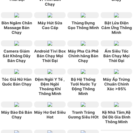
Chạy
Bồn Ngâm Chân
Máy Hút Sữa
Thùng Đựng
Bật Lửa Điện
Massage Bán
Cao Cấp
Gạo Thông Minh
Cảm Ứng Thông
Chạy
Minh
Camera Giám
Android Tivi Box
Máy Pha Cà Phê
Ấm Siêu Tốc
Sát Không Dây
Bán Chạy Mọi
Chính hãng Bán
Bán Chạy Mọi
Bán Chạy
Thời Đại
Chạy
Thời Đại
Tóc Giả Nữ Hàn
Đệm Ngồi Y Tế ,
Bộ Hệ Thống
Máy Ấp Trứng
Quốc Bán Chạy
Đệm Ngồi
Tưới Nước Tự
Chuẩn Chính
Thoáng Khí
Động Thông
Xác >95%
Thông Minh
Minh
Máy Bào Đá Bán
Máy Hơ Gel Siêu
Tranh Tráng
Kệ Nhà Tắm,Kệ
Chạy
Hot
Gương Siêu HOt
Để Đồ Gia Đình
Thông Minh