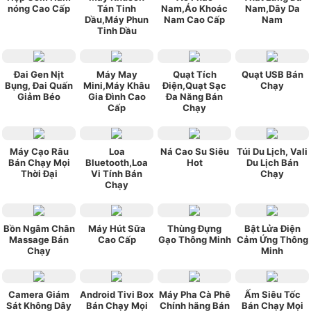
nóng Cao Cấp
Tán Tinh
Nam,Áo Khoác
Nam,Dây Da
Dầu,Máy Phun
Nam Cao Cấp
Nam
Tinh Dầu
Đai Gen Nịt
Máy May
Quạt Tích
Quạt USB Bán
Bụng, Đai Quấn
Mini,Máy Khâu
Điện,Quạt Sạc
Chạy
Giảm Béo
Gia Đình Cao
Đa Năng Bán
Cấp
Chạy
Máy Cạo Râu
Loa
Ná Cao Su Siêu
Túi Du Lịch, Vali
Bán Chạy Mọi
Bluetooth,Loa
Hot
Du Lịch Bán
Thời Đại
Vi Tính Bán
Chạy
Chạy
Bồn Ngâm Chân
Máy Hút Sữa
Thùng Đựng
Bật Lửa Điện
Massage Bán
Cao Cấp
Gạo Thông Minh
Cảm Ứng Thông
Chạy
Minh
Camera Giám
Android Tivi Box
Máy Pha Cà Phê
Ấm Siêu Tốc
Sát Không Dây
Bán Chạy Mọi
Chính hãng Bán
Bán Chạy Mọi