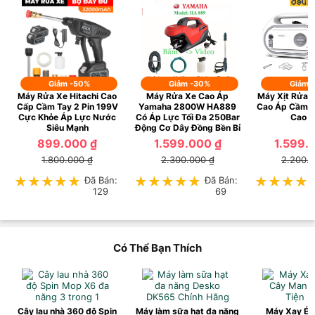
Giảm -50%
Giảm -30%
Giảm 
Máy Rửa Xe Hitachi Cao
Máy Rửa Xe Cao Áp
Máy Xịt Rửa X
Cấp Cầm Tay 2 Pin 199V
Yamaha 2800W HA889
Cao Áp Cầm Ta
Cực Khỏe Áp Lực Nước
Có Áp Lực Tối Đa 250Bar
Cao 
Siêu Mạnh
Động Cơ Dây Đồng Bền Bỉ
899.000 ₫
1.599.000 ₫
1.599.
1.800.000 ₫
2.300.000 ₫
2.200.
★★★★★
★★★★★
Đã Bán:
★★★★★
★★★★★
Đã Bán:
★★★★
★★★★
129
69
Có Thể Bạn Thích
Cây lau nhà 360 độ Spin
Máy làm sữa hạt đa năng
Máy Xay Ép 