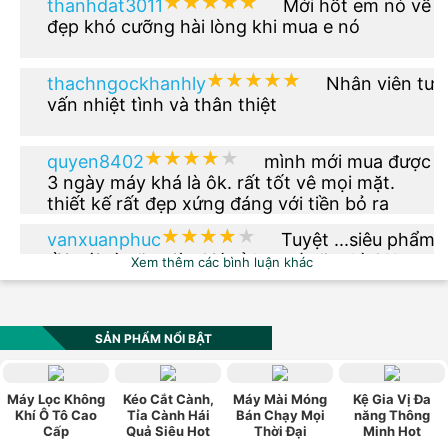
★★★★★
★★★★★
thanhdat3011
Mới hốt em nó về
đẹp khó cưỡng hài lòng khi mua e nó
★★★★★
★★★★★
thachngockhanhly
Nhân viên tư
vấn nhiệt tình và thân thiệt
★★★★★
★★★★★
quyen8402
mình mới mua được
3 ngày máy khá là ôk. rất tốt vê mọi mặt.
thiết kế rất đẹp xứng đáng với tiền bỏ ra
★★★★★
★★★★★
vanxuanphuc
Tuyệt ...siêu phẩm
rồi nói gì nữa giờ. Giá rẻ hơn tí nữa thì OK.
Xem thêm các bình luận khác
★★★★★
★★★★★
phuong.vu2612
Thêm phiên bản
màu xanh dạ quang đi nhé
SẢN PHẨM NỔI BẬT
★★★★★
★★★★★
vn0984_520
Sản phẩm có kiểu
Máy Lọc Không
Kéo Cắt Cành,
Máy Mài Móng
Kệ Gia Vị Đa
dáng đẹp, hợp thời trang, phù hợp với túi
Khí Ô Tô Cao
Tỉa Cành Hái
Bán Chạy Mọi
năng Thông
Cấp
Quả Siêu Hot
Thời Đại
Minh Hot
tiền, chính sách bảo hành tốt. Rất hài lòng về