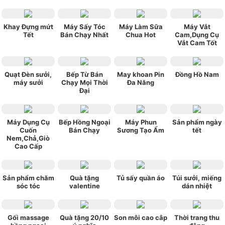
Khay Đựng mứt
Máy Sấy Tóc
Máy Làm Sữa
Máy Vắt
Tết
Bán Chạy Nhất
Chua Hot
Cam,Dụng Cụ
Vắt Cam Tốt
Quạt Đèn sưởi,
Bếp Từ Bán
May khoan Pin
Đồng Hồ Nam
máy sưởi
Chạy Mọi Thời
Đa Năng
Đại
Máy Dụng Cụ
Bếp Hồng Ngoại
Máy Phun
Sản phẩm ngày
Cuốn
Bán Chạy
Sương Tạo Ẩm
tết
Nem,Chả,Giò
Cao Cấp
Sản phẩm chăm
Quà tặng
Tủ sấy quần áo
Túi sưởi, miếng
sóc tóc
valentine
dán nhiệt
Gối massage
Quà tặng 20/10
Son môi cao câp
Thời trang thu