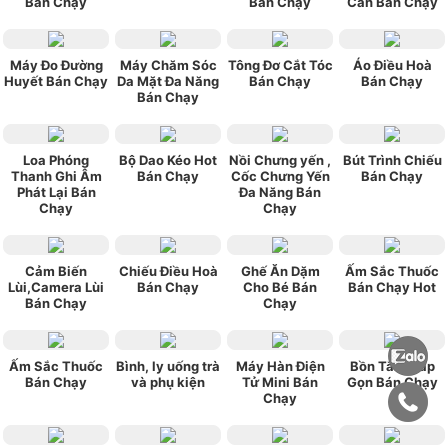
Bán Chạy
Bán Chạy
Cân Bán Chạy
Máy Đo Đường
Máy Chăm Sóc
Tông Đơ Cắt Tóc
Áo Điều Hoà
Huyết Bán Chạy
Da Mặt Đa Năng
Bán Chạy
Bán Chạy
Bán Chạy
Loa Phóng
Bộ Dao Kéo Hot
Nồi Chưng yến ,
Bút Trình Chiếu
Thanh Ghi Âm
Bán Chạy
Cốc Chưng Yến
Bán Chạy
Phát Lại Bán
Đa Năng Bán
Chạy
Chạy
Cảm Biến
Chiếu Điều Hoà
Ghế Ăn Dặm
Ấm Sắc Thuốc
Lùi,Camera Lùi
Bán Chạy
Cho Bé Bán
Bán Chạy Hot
Bán Chạy
Chạy
Ấm Sắc Thuốc
Bình, ly uống trà
Máy Hàn Điện
Bồn Tắm Gấp
Bán Chạy
và phụ kiện
Tử Mini Bán
Gọn Bán Chạy
Chạy