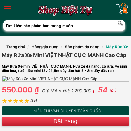
0
Trang chủ
Hàng gia dụng
Sản phẩm đa năng
Máy Rửa Xe 
Máy Rửa Xe Mini VIỆT NHẬT CỰC MẠNH Cao Cấp
Máy Rửa Xe mini VIỆT NHẬT CỰC MẠNH, Rửa xe đa năng, cọ rửa, vệ sinh
điều hòa, tưới tiêu mini 12v ( 1,5m dây đầu hút 5 - 8m dây đầu ra )
550.000 ₫
54
(-
% )
Giá Niêm Yết:
1.200.000
★★★★★
★★★★★
(39)
MIỄN PHÍ VẬN CHUYỂN TOÀN QUỐC
Đặt hàng