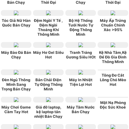
Bán Chạy
Thời Đại
Chạy
Thời Đại
Tóc Giả Nữ Hàn
Đệm Ngồi Y Tế ,
Bộ Hệ Thống
Máy Ấp Trứng
Quốc Bán Chạy
Đệm Ngồi
Tưới Nước Tự
Chuẩn Chính
Thoáng Khí
Động Thông
Xác >95%
Thông Minh
Minh
Máy Bào Đá Bán
Máy Hơ Gel Siêu
Tranh Tráng
Kệ Nhà Tắm,Kệ
Chạy
Hot
Gương Siêu HOt
Để Đồ Gia Đình
Thông Minh
Tông Đơ Cắt
Đèn Ngủ Thông
Bản Chải Điện
Máy In Nhiệt
Lông Chó Mèo
Minh Sang
Tự Động Thông
Tiện Lợi Hot
Hot
Trọng Bán Chạy
Minh
Mặt Nạ Phòng
Máy Chơi Game
Giá đỡ laptop,
Máy Tăm Nước
Độc Sức Khoẻ
Cầm Tay Hot
kệ laptop tản
Bán Chạy
nhiệt Bán Chạy