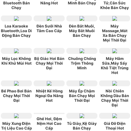
Bluetooth Bán
Năng Hot
Minh Bán Chạy
Tử,Cân Sức
Chạy
Khỏe Bán Chạy
Loa Karaoke
Đèn Sưởi Nhà
Đèn Bắt Muỗi,
Máy
Bluetooth,Loa Di
Tắm Cao Cấp
Máy Bắt Muỗi
Massage,Mát
Động Bán Chạy
Bán Chạy
Xa Bán Chạy
Mọi Thời Đại
Máy Lọc Không
Bộ Giác Hơi Bán
Chuông Chống
Máy Hâm
Khí Khử Mùi Hot
Chạy Mọi Thời
Trộm Thông
Sữa,Máy Sấy
Đại
Minh
Khô Tiệt Trùng
Hot
Bể Phao Bơi Bán
Nhiệt Kế Hồng
Máy Ép Chậm
Nồi Chiên
Chạy Mọi Thời
Ngoại Đa Năng
Bán Chạy Mọi
Không Dầu Bán
Đại
Hot
Thời Đại
Chạy Mọi Thời
Đại
Ghế Hơi, Đệm
Máy Xung Điện
Nệm Hơi Cao
Tủ Giày,Kệ Giày
Giá Đỡ Điện
Trị Liệu Cao Cấp
Cấp
Bán Chạy
Thoại Hot