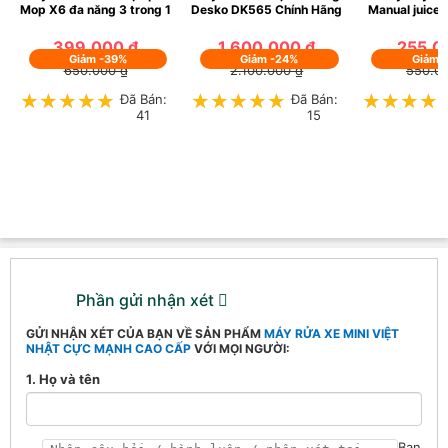
Mop X6 đa năng 3 trong 1
Desko DK565 Chính Hãng
Manual juicer
399.000 ₫
1.600.000 ₫
255.0
Giảm -39%
Giảm -24%
Giảm 
650.000 ₫
2.100.000 ₫
550.0
★★★★★
★★★★★
Đã Bán:
★★★★★
★★★★★
Đã Bán:
★★★★
★★★★
41
15
Phần gửi nhận xét
GỬI NHẬN XÉT CỦA BẠN VỀ SẢN PHẨM
MÁY RỬA XE MINI VIỆT
NHẬT CỰC MẠNH CAO CẤP
VỚI MỌI NGƯỜI:
1. Họ và tên
Bạn