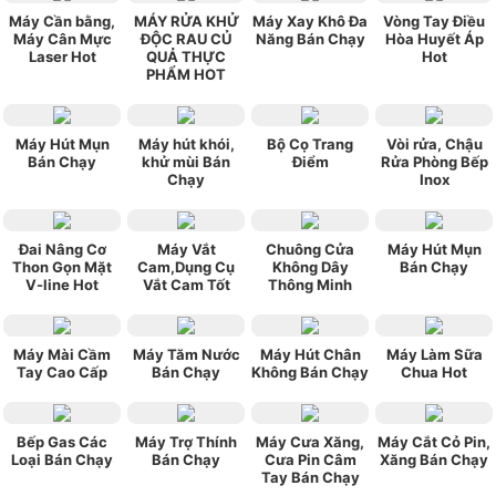
Máy Cần bằng,
MÁY RỬA KHỬ
Máy Xay Khô Đa
Vòng Tay Điều
Máy Cân Mực
ĐỘC RAU CỦ
Năng Bán Chạy
Hòa Huyết Áp
Laser Hot
QUẢ THỰC
Hot
PHẨM HOT
Máy Hút Mụn
Máy hút khói,
Bộ Cọ Trang
Vòi rửa, Chậu
Bán Chạy
khử mùi Bán
Điểm
Rửa Phòng Bếp
Chạy
Inox
Đai Nâng Cơ
Máy Vắt
Chuông Cửa
Máy Hút Mụn
Thon Gọn Mặt
Cam,Dụng Cụ
Không Dây
Bán Chạy
V-line Hot
Vắt Cam Tốt
Thông Minh
Máy Mài Cầm
Máy Tăm Nước
Máy Hút Chân
Máy Làm Sữa
Tay Cao Cấp
Bán Chạy
Không Bán Chạy
Chua Hot
Bếp Gas Các
Máy Trợ Thính
Máy Cưa Xăng,
Máy Cắt Cỏ Pin,
Loại Bán Chạy
Bán Chạy
Cưa Pin Câm
Xăng Bán Chạy
Tay Bán Chạy