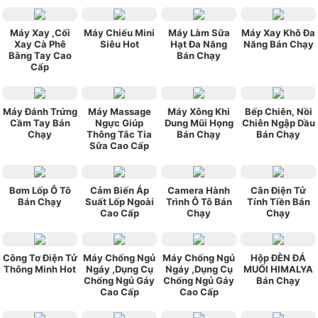
Máy Xay ,Cối
Máy Chiếu Mini
Máy Làm Sữa
Máy Xay Khô Đa
Xay Cà Phê
Siêu Hot
Hạt Đa Năng
Năng Bán Chạy
Bằng Tay Cao
Bán Chạy
Cấp
Máy Đánh Trứng
Máy Massage
Máy Xông Khi
Bếp Chiên, Nồi
Cầm Tay Bán
Ngực Giúp
Dung Mũi Họng
Chiên Ngập Dầu
Chạy
Thông Tắc Tia
Bán Chạy
Bán Chạy
Sữa Cao Cấp
Bơm Lốp Ô Tô
Cảm Biến Áp
Camera Hành
Cân Điện Tử
Bán Chạy
Suất Lốp Ngoài
Trình Ô Tô Bán
Tính Tiền Bán
Cao Cấp
Chạy
Chạy
Công Tơ Điện Tử
Máy Chống Ngủ
Máy Chống Ngủ
Hộp ĐÈN ĐÁ
Thông Minh Hot
Ngáy ,Dụng Cụ
Ngáy ,Dụng Cụ
MUỐI HIMALYA
Chống Ngủ Gáy
Chống Ngủ Gáy
Bán Chạy
Cao Cấp
Cao Cấp