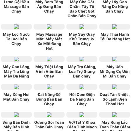
Lược Gội Đầu
Máy Bơm Tăng
Máy Chà Gót
Máy Lấy Cao
Massage Bán
Áp Đang Bán
Chân, Tẩy Tế
Răng Đa Năng
Chạy
Chạy
Bào Chết Gót
Bán Chạy
Chân Bán Chạy
Máy Lọc Nước
Máy Massage
Máy Sấy Giày
Máy Thái Hành
Tại Vòi Bán
Mắt ,Máy Mát
Khử Trung Uv
Tỏi Đa Năng Hot
Chạy
Xa Mắt Đang
Bán Chạy
Hot
Máy Cao Lông,
Máy Triệt Lông
Máy Trợ Giảng,
Máy Uốn
Máy Tỉa Lông
Vĩnh Viễn Bán
Loa Trợ Giảng
Mi,Dụng Cụ Uốn
Mày Đa Năng
Chạy
Bán chạy
Mi Bán Chạy
Máy Xông Hơi
Đai Nâng Đỡ
Nồi Cơm Điện
Quạt Tản Nhiệt ,
Mặt Bán Chạy
Bụng Bầu Bán
Đa Năng Bán
So Lạnh Điện
Chạy
Chạy
Thoại Hot
Súng Bắn Đinh,
Gương Soi Toàn
Vớ/Tất Y Khoa
Máy Rung Lắc
Máy Bắn Đinh
Thân Bán Chạy
Giãn Tinh Mạch
Toàn Thân Giảm