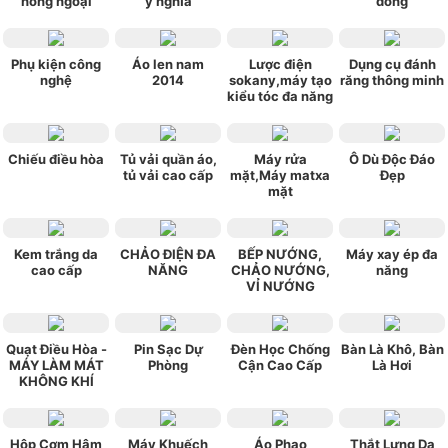
hồng ngoại
ý nghĩa
đông
Phụ kiện công
Áo len nam
Lược điện
Dụng cụ đánh
nghệ
2014
sokany,máy tạo
răng thông minh
kiểu tóc đa năng
Chiếu điều hòa
Tủ vải quần áo,
Máy rửa
Ô Dù Độc Đáo
tủ vải cao cấp
mặt,Máy matxa
Đẹp
mặt
Kem trắng da
CHẢO ĐIỆN ĐA
BẾP NƯỚNG,
Máy xay ép đa
cao cấp
NĂNG
CHẢO NƯỚNG,
năng
VỈ NƯỚNG
Quạt Điều Hòa -
Pin Sạc Dự
Đèn Học Chống
Bàn Là Khô, Bàn
MÁY LÀM MÁT
Phòng
Cận Cao Cấp
Là Hơi
KHÔNG KHÍ
Hộp Cơm Hâm
Máy Khuếch
Áo Phao
Thắt Lưng Da