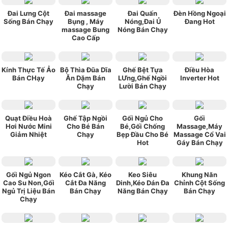
Đai Lưng Cột
Đai massage
Đai Quấn
Đèn Hồng Ngoại
Sống Bán Chạy
Bụng , Máy
Nóng,Đai Ủ
Đang Hot
massage Bung
Nóng Bán Chạy
Cao Cấp
Kính Thực Tế Ảo
Bộ Thìa Đũa Dĩa
Ghế Bệt Tựa
Điều Hòa
Bán CHạy
Ăn Dặm Bán
LƯng,Ghế Ngồi
Inverter Hot
Chạy
Lười Bán Chạy
Quạt Điều Hoà
Ghế Tập Ngồi
Gối Ngủ Cho
Gối
Hơi Nước Mini
Cho Bé Bán
Bé,Gối Chống
Massage,Máy
Giảm Nhiệt
Chạy
Bẹp Đầu Cho Bé
Massage Cổ Vai
Hot
Gáy Bán Chạy
Gối Ngủ Ngon
Kéo Cắt Gà, Kéo
Keo Siêu
Khung Năn
Cao Su Non,Gối
Cắt Đa Năng
Dinh,Kéo Dán Đa
Chỉnh Cột Sống
Ngủ Trị Liệu Bán
Bán Chạy
Năng Bán Chạy
Bán Chạy
Chạy