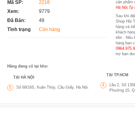
Mã SP:
2218
sản phẩm 
Hà Nội,Tp 
Xem:
9779
Sau khi đặt
Đã Bán:
49
Shop Hội T
hàng và ti
Tình trạng
Còn hàng
khách hàng
tiền . Nếu
hàng bạn c
0964.975.
trợ bạn đư
Hàng đang có tại kho:
TẠI TP.HCM
TẠI HÀ NỘI
Lầu 2, Số 135
1
Số 68/165, Xuân Thủy, Cầu Giấy, Hà Nội.
1
Phường 15, Q
 SK5
KHAY MỨT TỰ XOAY HÌNH BÔNG SEN
TẾT