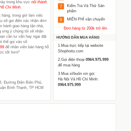
này trong khu vực
nội thành
Kiểm Tra Và Thử Sản
7
Hồ Chí Minh
.
phẩm
 hàng, trong giờ làm việc
MIỄN PHÍ vận chuyển
8
ụ sẽ gọi điện xác nhận đơn
ến hành giao hàng tận nhà,
Đơn hàng từ 200k trở lên
 ưng ý chúng tôi sẽ nhận
 bạn cần tư vấn hay ngại đặt
HƯỚNG DẪN MUA HÀNG
ó thể gọi vào số
1.Mua trực tiếp tại website
999
để nhân viên bán hàng hỗ
Shophoitu.com
ợc tốt hơn!"
2.Gọi điện thoại
0964.975.999
để mua hàng
3.Mua sỉ/buôn xin gọi:
Hà Nội Và Hồ Chí Minh:
B, Đường Điện Biên Phủ,
0964.975.999
uận Bình Thạnh, TP HCM
Bộ vòi sen tăng áp KOSKO 400%
B
KHÔNG DÙNG ĐIỆN Cao Cấp