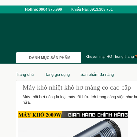
Hotline: 0964.975.999
Khiếu Nại: 0913.308.751
Khuyến mại HOT trong tháng
DANH MỤC SẢN PHẨM
Trang chủ
Hàng gia dụng
Sản phẩm đa năng
Máy khò nhiệt khò hơ màng co cao cấp
Máy thổi hơi nóng là loại máy rất hữu ích trong công việc như
nữa.