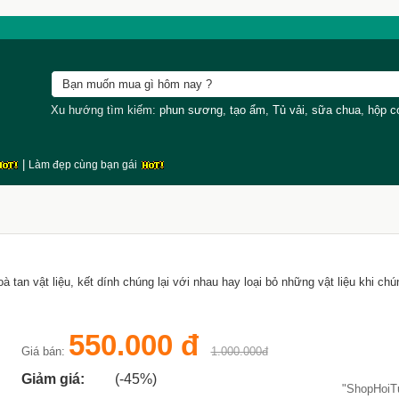
Xu hướng tìm kiếm:
phun sương
,
tạo ẩm
,
Tủ vải
,
sữa chua
,
hộp 
|
Làm đẹp cùng bạn gái
 hoà tan vật liệu, kết dính chúng lại với nhau hay loại bỏ những vật liệu khi c
550.000 đ
Giá bán:
1.000.000đ
Giảm giá:
(-45%)
"ShopHoi