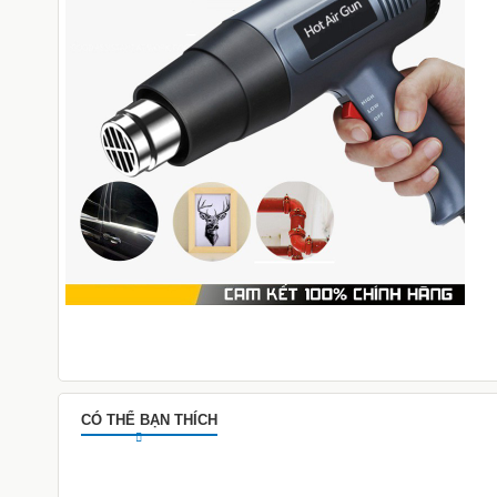
CÓ THỂ BẠN THÍCH
Kéo Cắt Cành Cộng Lực Lưỡi Thép
Nhật Bản