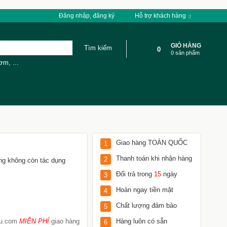
Đăng nhập, đăng ký
Hỗ trợ khách hàng
GIỎ HÀNG
0
0 sản phẩm
cơm
,
...
Giao hàng TOÀN QUỐC
1
Thanh toán khi nhận hàng
2
húng không còn tác dụng
Đổi trả trong
15
ngày
3
Hoàn ngay tiền mặt
4
Chất lượng đảm bảo
5
Tu.com
MIỄN PHÍ
giao hàng
Hàng luôn có sẵn
6