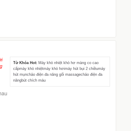
255.000đ
8
450.000đ
ời
Từ Khóa Hot:
Máy khò nhiệt khò hơ màng co cao
ng
cấp
mày khò nhiệt
máy khò hơi
máy hút bụi 2 chiều
máy
hút mụn
chảo điện đa năng
gối massage
chảo điện đa
năng
bút chích máu
hau 