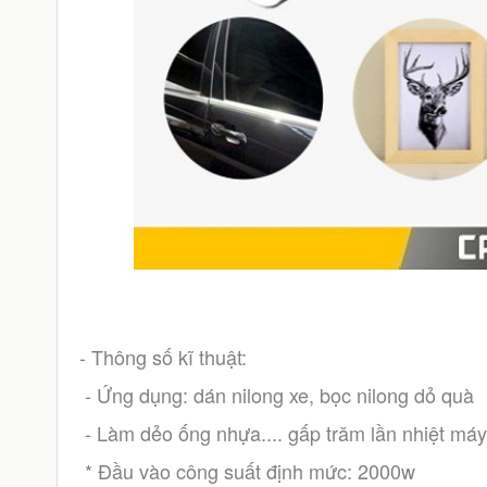
- Thông số kĩ thuật:
 - Ứng dụng: dán nilong xe, bọc nilong dỏ quà
 - Làm dẻo ống nhựa.... gấp trăm lần nhiệt máy
 * Đầu vào công suất định mức: 2000w