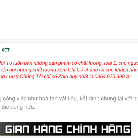
199.000đ
300.000đ
 XÉT
Hội Tụ luôn bán những sản phẩm có chất lượng, loại 1, cho ngư
ùng tên gọi nhưng chất lượng kém.Chỉ Có chúng tôi cho khách hà
g Lưu ý Chúng Tôi chỉ có Zalo duy nhất là 0964.975.999 Ạ.
ong công việc như hoà tan vật liệu, kết dính chúng lại với n
n tác dụng nữa.