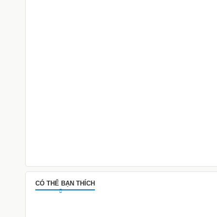
CÓ THỂ BẠN THÍCH
Tẩu Sạc Baseus Bluetooth 5.
Độ Nhanh 3.0 Cao Cấp