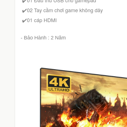
 ✔️01 Đầu thu USB cho gamepad
 ✔️02 Tay cầm chơi game không dây
 ✔️01 cáp HDMI
- Bảo Hành : 2 Năm