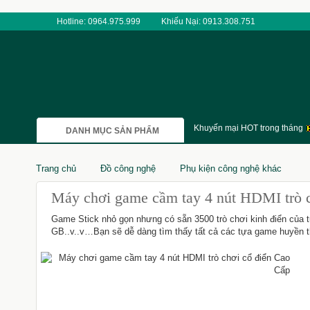
Hotline: 0964.975.999
Khiếu Nại: 0913.308.751
Khuyến mại HOT trong tháng
DANH MỤC SẢN PHẨM
Trang chủ
Đồ công nghệ
Phụ kiện công nghệ khác
Máy chơi game cầm tay 4 nút HDMI trò 
Game Stick nhỏ gọn nhưng có sẵn 3500 trò chơi kinh điển của tu
GB..v..v…Bạn sẽ dễ dàng tìm thấy tất cả các tựa game huyền tho