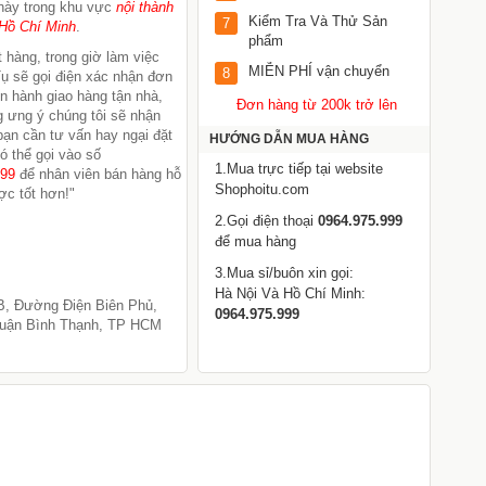
này trong khu vực
nội thành
Kiểm Tra Và Thử Sản
7
Hồ Chí Minh
.
phẩm
 hàng, trong giờ làm việc
MIỄN PHÍ vận chuyển
8
ụ sẽ gọi điện xác nhận đơn
ến hành giao hàng tận nhà,
Đơn hàng từ 200k trở lên
 ưng ý chúng tôi sẽ nhận
 bạn cần tư vấn hay ngại đặt
HƯỚNG DẪN MUA HÀNG
ó thể gọi vào số
1.Mua trực tiếp tại website
999
để nhân viên bán hàng hỗ
Shophoitu.com
ợc tốt hơn!"
2.Gọi điện thoại
0964.975.999
để mua hàng
3.Mua sỉ/buôn xin gọi:
Hà Nội Và Hồ Chí Minh:
B, Đường Điện Biên Phủ,
0964.975.999
uận Bình Thạnh, TP HCM
Máy khử mùi, lọc không khí trên xe ô tô
K
Philips GP3201 Cao Cấp
N