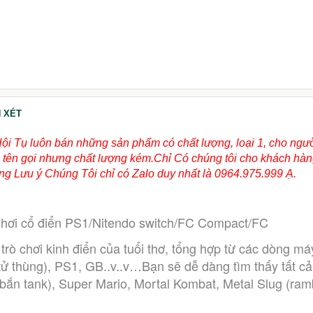
399.000đ
550.000đ
 XÉT
Hội Tụ luôn bán những sản phẩm có chất lượng, loại 1, cho ngư
ùng tên gọi nhưng chất lượng kém.Chỉ Có chúng tôi cho khách hà
g Lưu ý Chúng Tôi chỉ có Zalo duy nhất là 0964.975.999 Ạ.
chơi cổ điển PS1/Nitendo switch/FC Compact/FC
tử thùng), PS1, GB..v..v…Bạn sẽ dễ dàng tìm thấy tất cả 
(bắn tank), Super Mario, Mortal Kombat, Metal Slug (ram