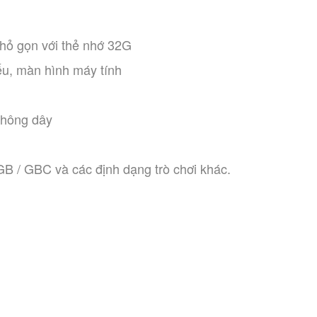
ị nhỏ gọn với thẻ nhớ 32G
iếu, màn hình máy tính
 không dây
GB / GBC và các định dạng trò chơi khác. 