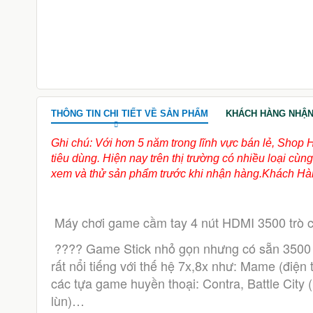
450.000đ
950.000đ
THÔNG TIN CHI TIẾT VỀ SẢN PHẨM
KHÁCH HÀNG NHẬN
Ghi chú: Với hơn 5 năm trong lĩnh vực bán lẻ, Shop 
tiêu dùng. Hiện nay trên thị trường có nhiều loại c
xem và thử sản phẩm trước khi nhận hàng.Khách Hàn
Máy chơi game cầm tay 4 nút HDMI 3500 trò 
 ???? Game Stick nhỏ gọn nhưng có sẵn 3500 trò chơi kinh điển của tuổi thơ, tổng hợp từ các dòng máy 
rất nổi tiếng với thế hệ 7x,8x như: Mame (điện 
các tựa game huyền thoại: Contra, Battle City 
lùn)…