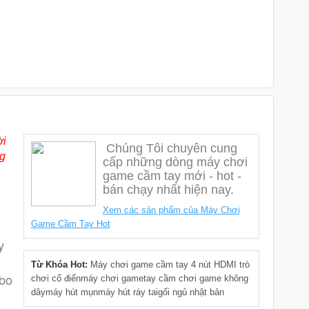
1.699.000đ
2.500.000đ
4
ời
Chúng Tôi chuyên cung
ng
cấp những dòng máy chơi
game cầm tay mới - hot -
bán chạy nhất hiện nay.
Xem các sản phẩm của Máy Chơi
Game Cầm Tay Hot
Từ Khóa Hot:
Máy chơi game cầm tay 4 nút HDMI trò
bo 
chơi cổ điển
máy chơi game
tay cầm chơi game không
dây
máy hút mụn
máy hút ráy tai
gối ngủ nhật bản