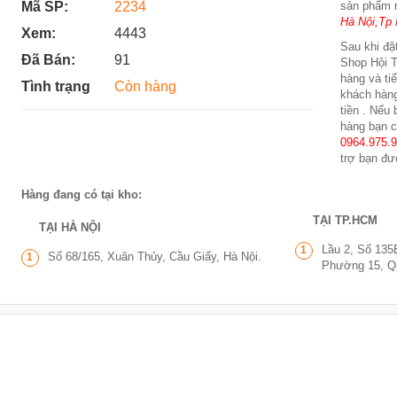
Mã SP:
2234
sản phẩm 
Hà Nội,Tp 
Xem:
4443
Sau khi đặt
Đã Bán:
91
Shop Hội T
hàng và ti
Tình trạng
Còn hàng
khách hàng
tiền . Nếu
hàng bạn c
0964.975.
trợ bạn đư
Hàng đang có tại kho:
TẠI TP.HCM
TẠI HÀ NỘI
Lầu 2, Số 135
1
Số 68/165, Xuân Thủy, Cầu Giấy, Hà Nội.
1
Phường 15, Q
0 Tốc
Quạt tản nhiệt sò lạnh siêu mát
dành cho điện thoại Cao Cấp