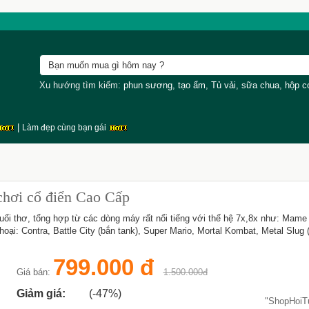
Xu hướng tìm kiếm:
phun sương
,
tạo ẩm
,
Tủ vải
,
sữa chua
,
hộp 
|
Làm đẹp cùng bạn gái
chơi cổ điển Cao Cấp
ổi thơ, tổng hợp từ các dòng máy rất nổi tiếng với thế hệ 7x,8x như: Mame 
ại: Contra, Battle City (bắn tank), Super Mario, Mortal Kombat, Metal Slug
799.000 đ
Giá bán:
1.500.000đ
Giảm giá:
(-47%)
"ShopHoi