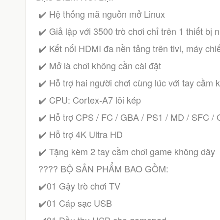
 ✔️ Hệ thống mã nguồn mở Linux 
 ✔️ Giả lập với 3500 trò chơi chỉ trên 1 thiết b
 ✔️ Kết nối HDMI đa nền tảng trên tivi, máy ch
 ✔️ Mở là chơi không cần cài đặt 
 ✔️ Hỗ trợ hai người chơi cùng lúc với tay cầm
 ✔️ CPU: Cortex-A7 lõi kép
 ✔️ Hỗ trợ CPS / FC / GBA / PS1 / MD / SFC / 
 ✔️ Hỗ trợ 4K Ultra HD
 ✔️ Tặng kèm 2 tay cầm chơi game không dây
 ???? BỘ SẢN PHẨM BAO GỒM:
 ✔️01 Gậy trò chơi TV
 ✔️01 Cáp sạc USB