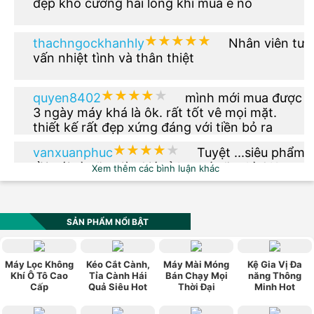
đẹp khó cưỡng hài lòng khi mua e nó
★★★★★
★★★★★
thachngockhanhly
Nhân viên tư
vấn nhiệt tình và thân thiệt
★★★★★
★★★★★
quyen8402
mình mới mua được
3 ngày máy khá là ôk. rất tốt vê mọi mặt.
thiết kế rất đẹp xứng đáng với tiền bỏ ra
★★★★★
★★★★★
vanxuanphuc
Tuyệt ...siêu phẩm
rồi nói gì nữa giờ. Giá rẻ hơn tí nữa thì OK.
Xem thêm các bình luận khác
★★★★★
★★★★★
phuong.vu2612
Thêm phiên bản
màu xanh dạ quang đi nhé
SẢN PHẨM NỔI BẬT
★★★★★
★★★★★
vn0984_520
Sản phẩm có kiểu
Máy Lọc Không
Kéo Cắt Cành,
Máy Mài Móng
Kệ Gia Vị Đa
dáng đẹp, hợp thời trang, phù hợp với túi
Khí Ô Tô Cao
Tỉa Cành Hái
Bán Chạy Mọi
năng Thông
Cấp
Quả Siêu Hot
Thời Đại
Minh Hot
tiền, chính sách bảo hành tốt. Rất hài lòng về
sản phẩm này.