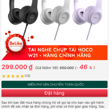
299.000 ₫
46
(-
% )
Giá Niêm Yết:
550.000
★★★★★
★★★★★
(13)
MIỄN PHÍ VẬN CHUYỂN TOÀN QUỐC
Đặt hàng
Sau khi bạn đặt mua hàng chúng tôi sẽ gọi lại cho bạn vào giờ hành
chính để xác nhận lại đơn hàng, phí ship và thời gian giao hàng. Sau