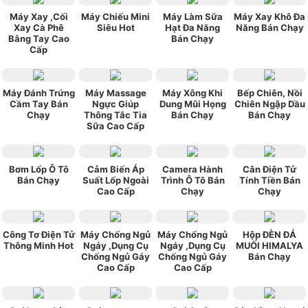
Máy Xay ,Cối
Máy Chiếu Mini
Máy Làm Sữa
Máy Xay Khô Đa
Xay Cà Phê
Siêu Hot
Hạt Đa Năng
Năng Bán Chạy
Bằng Tay Cao
Bán Chạy
Cấp
Máy Đánh Trứng
Máy Massage
Máy Xông Khi
Bếp Chiên, Nồi
Cầm Tay Bán
Ngực Giúp
Dung Mũi Họng
Chiên Ngập Dầu
Chạy
Thông Tắc Tia
Bán Chạy
Bán Chạy
Sữa Cao Cấp
Bơm Lốp Ô Tô
Cảm Biến Áp
Camera Hành
Cân Điện Tử
Bán Chạy
Suất Lốp Ngoài
Trình Ô Tô Bán
Tính Tiền Bán
Cao Cấp
Chạy
Chạy
Công Tơ Điện Tử
Máy Chống Ngủ
Máy Chống Ngủ
Hộp ĐÈN ĐÁ
Thông Minh Hot
Ngáy ,Dụng Cụ
Ngáy ,Dụng Cụ
MUỐI HIMALYA
Chống Ngủ Gáy
Chống Ngủ Gáy
Bán Chạy
Cao Cấp
Cao Cấp