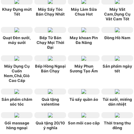
Khay Đựng mứt
Máy Sấy Tóc
Máy Làm Sữa
Máy Vắt
Tết
Bán Chạy Nhất
Chua Hot
Cam,Dụng Cụ
Vắt Cam Tốt
Quạt Đèn sưởi,
Bếp Từ Bán
May khoan Pin
Đồng Hồ Nam
máy sưởi
Chạy Mọi Thời
Đa Năng
Đại
Máy Dụng Cụ
Bếp Hồng Ngoại
Máy Phun
Sản phẩm ngày
Cuốn
Bán Chạy
Sương Tạo Ẩm
tết
Nem,Chả,Giò
Cao Cấp
Sản phẩm chăm
Quà tặng
Tủ sấy quần áo
Túi sưởi, miếng
sóc tóc
valentine
dán nhiệt
Gối massage
Quà tặng 20/10
Son môi cao câp
Thời trang thu
hồng ngoại
ý nghĩa
đông