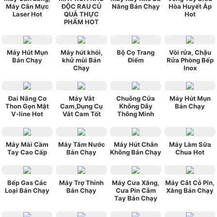
Máy Cân Mực
ĐỘC RAU CỦ
Năng Bán Chạy
Hòa Huyết Áp
Laser Hot
QUẢ THỰC
Hot
PHẨM HOT
Máy Hút Mụn
Máy hút khói,
Bộ Cọ Trang
Vòi rửa, Chậu
Bán Chạy
khử mùi Bán
Điểm
Rửa Phòng Bếp
Chạy
Inox
Đai Nâng Cơ
Máy Vắt
Chuông Cửa
Máy Hút Mụn
Thon Gọn Mặt
Cam,Dụng Cụ
Không Dây
Bán Chạy
V-line Hot
Vắt Cam Tốt
Thông Minh
Máy Mài Cầm
Máy Tăm Nước
Máy Hút Chân
Máy Làm Sữa
Tay Cao Cấp
Bán Chạy
Không Bán Chạy
Chua Hot
Bếp Gas Các
Máy Trợ Thính
Máy Cưa Xăng,
Máy Cắt Cỏ Pin,
Loại Bán Chạy
Bán Chạy
Cưa Pin Câm
Xăng Bán Chạy
Tay Bán Chạy