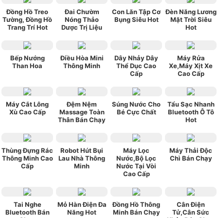
★★★★★
★★★★★
ngoquan112
Mua cho ba mình
xài được hơn 1 tháng rồi , giá cả hợp lý , vừa
Đồng Hồ Treo
Đai Chườm
Con Lăn Tập Cơ
Đèn Năng Lương
Tường, Đồng Hồ
Nóng Thảo
Bụng Siêu Hot
Mặt Trời Siêu
túi tiền , máy gọn nhẹ , ba mình rất vừa ý .
Trang Trí Hot
Dược Trị Liệu
Hot
Bếp Nướng
Điều Hòa Mini
Dây Nhảy Dây
Máy Rửa
Than Hoa
Thông Minh
Thể Dục Cao
Xe,Máy Xịt Xe
Cấp
Cao Cấp
Máy Cắt Lông
Đệm Nệm
Súng Nước Cho
Tẩu Sạc Nhanh
Xù Cao Cấp
Massage Toàn
Bé Cực Chất
Bluetooth Ô Tô
Thân Bán Chạy
Hot
Thùng Đựng Rác
Robot Hút Bụi
Máy Lọc
Máy Thải Độc
Thông Minh Cao
Lau Nhà Thông
Nước,Bộ Lọc
Chì Bán Chạy
Cấp
Minh
Nước Tại Vòi
Cao Cấp
Tai Nghe
Mỏ Hàn Điện Đa
Đồng Hồ Thông
Cân Điện
Bluetooth Bán
Năng Hot
Minh Bán Chạy
Tử,Cân Sức