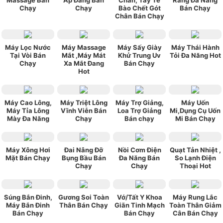
Chạy
Chạy
Bào Chết Gót
Bán Chạy
Chân Bán Chạy
Máy Lọc Nước
Máy Massage
Máy Sấy Giày
Máy Thái Hành
Tại Vòi Bán
Mắt ,Máy Mát
Khử Trung Uv
Tỏi Đa Năng Hot
Chạy
Xa Mắt Đang
Bán Chạy
Hot
Máy Cao Lông,
Máy Triệt Lông
Máy Trợ Giảng,
Máy Uốn
Máy Tỉa Lông
Vĩnh Viễn Bán
Loa Trợ Giảng
Mi,Dụng Cụ Uốn
Mày Đa Năng
Chạy
Bán chạy
Mi Bán Chạy
Máy Xông Hơi
Đai Nâng Đỡ
Nồi Cơm Điện
Quạt Tản Nhiệt ,
Mặt Bán Chạy
Bụng Bầu Bán
Đa Năng Bán
So Lạnh Điện
Chạy
Chạy
Thoại Hot
Súng Bắn Đinh,
Gương Soi Toàn
Vớ/Tất Y Khoa
Máy Rung Lắc
Máy Bắn Đinh
Thân Bán Chạy
Giãn Tinh Mạch
Toàn Thân Giảm
Bán Chạy
Bán Chạy
Cân Bán Chạy