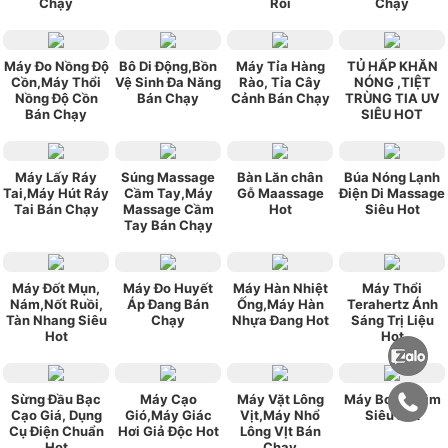
Chạy
Rồi
Chạy
Máy Đo Nồng Độ
Bô Di Động,Bồn
Máy Tỉa Hàng
TỦ HẤP KHĂN
Cồn,Máy Thổi
Vệ Sinh Đa Năng
Rào, Tỉa Cây
NÓNG ,TIỆT
Nồng Độ Cồn
Bán Chạy
Cảnh Bán Chạy
TRÙNG TIA UV
Bán Chạy
SIÊU HOT
Máy Lấy Ráy
Súng Massage
Bàn Lăn chân
Búa Nóng Lạnh
Tai,Máy Hút Ráy
Cầm Tay,Máy
Gỗ Maassage
Điện Di Massage
Tai Bán Chạy
Massage Cầm
Hot
Siêu Hot
Tay Bán Chạy
Máy Đốt Mụn,
Máy Đo Huyết
Máy Hàn Nhiệt
Máy Thổi
Nám,Nốt Ruồi,
Áp Đang Bán
Ống,Máy Hàn
Terahertz Ánh
Tàn Nhang Siêu
Chạy
Nhựa Đang Hot
Sáng Trị Liệu
Hot
Hot
Sừng Đầu Bạc
Máy Cạo
Máy Vặt Lông
Máy Bơm Chìm
Cạo Giá, Dụng
Gió,Máy Giác
Vịt,Máy Nhổ
Siêu Hot
Cụ Điện Chuẩn
Hơi Giả Độc Hot
Lông VỊt Bán
Hot
Chạy