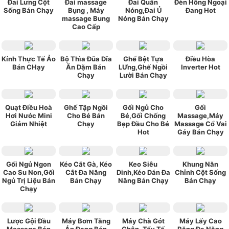
Đai Lưng Cột
Đai massage
Đai Quấn
Đèn Hồng Ngoại
Sống Bán Chạy
Bụng , Máy
Nóng,Đai Ủ
Đang Hot
massage Bung
Nóng Bán Chạy
Cao Cấp
Kính Thực Tế Ảo
Bộ Thìa Đũa Dĩa
Ghế Bệt Tựa
Điều Hòa
Bán CHạy
Ăn Dặm Bán
LƯng,Ghế Ngồi
Inverter Hot
Chạy
Lười Bán Chạy
Quạt Điều Hoà
Ghế Tập Ngồi
Gối Ngủ Cho
Gối
Hơi Nước Mini
Cho Bé Bán
Bé,Gối Chống
Massage,Máy
Giảm Nhiệt
Chạy
Bẹp Đầu Cho Bé
Massage Cổ Vai
Hot
Gáy Bán Chạy
Gối Ngủ Ngon
Kéo Cắt Gà, Kéo
Keo Siêu
Khung Năn
Cao Su Non,Gối
Cắt Đa Năng
Dinh,Kéo Dán Đa
Chỉnh Cột Sống
Ngủ Trị Liệu Bán
Bán Chạy
Năng Bán Chạy
Bán Chạy
Chạy
Lược Gội Đầu
Máy Bơm Tăng
Máy Chà Gót
Máy Lấy Cao
Massage Bán
Áp Đang Bán
Chân, Tẩy Tế
Răng Đa Năng