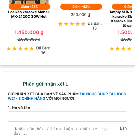
Giảm -28%
199.000 ₫
Giảm -43%
Giảm 
Loa kéo karaoke Mobell
Amply SUNBU
350.000 ₫
MK-2120C 30W Hot
karaoke Blue
Karaoke Gia Đ
★★★★★
★★★★★
Đã Bán:
tô cao
16
1.450.000 ₫
1.500.
2.000.000 ₫
2.000.
★★★★★
★★★★★
Đã Bán:
★★★★
★★★★
36
Phần gửi nhận xét
GỬI NHẬN XÉT CỦA BẠN VỀ SẢN PHẨM
TAI NGHE CHỤP TAI HOCO
W21- 3 CHÍNH HÃNG
VỚI MỌI NGƯỜI:
1. Họ và tên
Bạn