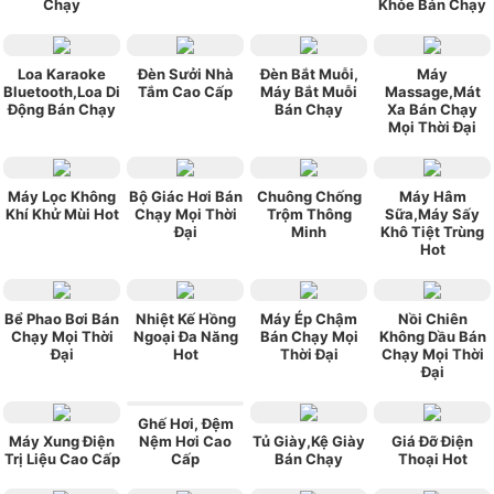
Chạy
Khỏe Bán Chạy
Loa Karaoke
Đèn Sưởi Nhà
Đèn Bắt Muỗi,
Máy
Bluetooth,Loa Di
Tắm Cao Cấp
Máy Bắt Muỗi
Massage,Mát
Động Bán Chạy
Bán Chạy
Xa Bán Chạy
Mọi Thời Đại
Máy Lọc Không
Bộ Giác Hơi Bán
Chuông Chống
Máy Hâm
Khí Khử Mùi Hot
Chạy Mọi Thời
Trộm Thông
Sữa,Máy Sấy
Đại
Minh
Khô Tiệt Trùng
Hot
Bể Phao Bơi Bán
Nhiệt Kế Hồng
Máy Ép Chậm
Nồi Chiên
Chạy Mọi Thời
Ngoại Đa Năng
Bán Chạy Mọi
Không Dầu Bán
Đại
Hot
Thời Đại
Chạy Mọi Thời
Đại
Ghế Hơi, Đệm
Máy Xung Điện
Nệm Hơi Cao
Tủ Giày,Kệ Giày
Giá Đỡ Điện
Trị Liệu Cao Cấp
Cấp
Bán Chạy
Thoại Hot