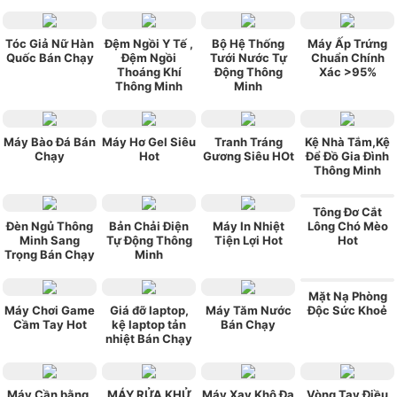
Tóc Giả Nữ Hàn
Đệm Ngồi Y Tế ,
Bộ Hệ Thống
Máy Ấp Trứng
Quốc Bán Chạy
Đệm Ngồi
Tưới Nước Tự
Chuẩn Chính
Thoáng Khí
Động Thông
Xác >95%
Thông Minh
Minh
Máy Bào Đá Bán
Máy Hơ Gel Siêu
Tranh Tráng
Kệ Nhà Tắm,Kệ
Chạy
Hot
Gương Siêu HOt
Để Đồ Gia Đình
Thông Minh
Tông Đơ Cắt
Đèn Ngủ Thông
Bản Chải Điện
Máy In Nhiệt
Lông Chó Mèo
Minh Sang
Tự Động Thông
Tiện Lợi Hot
Hot
Trọng Bán Chạy
Minh
Mặt Nạ Phòng
Máy Chơi Game
Giá đỡ laptop,
Máy Tăm Nước
Độc Sức Khoẻ
Cầm Tay Hot
kệ laptop tản
Bán Chạy
nhiệt Bán Chạy
Máy Cần bằng,
MÁY RỬA KHỬ
Máy Xay Khô Đa
Vòng Tay Điều