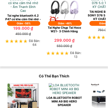
TAI NGHE B
SONY D76 5.
Tai nghe bluetooth 4.2
KỲ CHẤT
P47 có khe cắm thẻ nhớ -
Âm Thanh Đỉnh Cao
Giảm -56%
Giảm -46%
Giảm 
299.0
199.000 ₫
Tai Nghe Chụp Tai Hoco
750.0
W21- 3 Chính Hãng
450.000 ₫
★★★★
★★★★
299.000 ₫
★★★★★
★★★★★
Đã Bán:
64
550.000 ₫
★★★★★
★★★★★
Đã Bán:
13
Có Thể Bạn Thích
LOA BLUETOOTH ROBOT
MINI A9 BIG HERO
SPEAKER