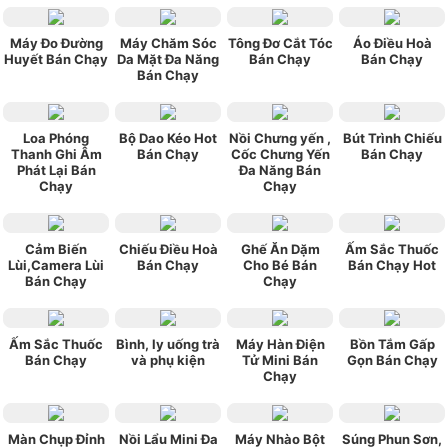
Máy Đo Đường
Máy Chăm Sóc
Tông Đơ Cắt Tóc
Áo Điều Hoà
Huyết Bán Chạy
Da Mặt Đa Năng
Bán Chạy
Bán Chạy
Bán Chạy
Loa Phóng
Bộ Dao Kéo Hot
Nồi Chưng yến ,
Bút Trình Chiếu
Thanh Ghi Âm
Bán Chạy
Cốc Chưng Yến
Bán Chạy
Phát Lại Bán
Đa Năng Bán
Chạy
Chạy
Cảm Biến
Chiếu Điều Hoà
Ghế Ăn Dặm
Ấm Sắc Thuốc
Lùi,Camera Lùi
Bán Chạy
Cho Bé Bán
Bán Chạy Hot
Bán Chạy
Chạy
Ấm Sắc Thuốc
Bình, ly uống trà
Máy Hàn Điện
Bồn Tắm Gấp
Bán Chạy
và phụ kiện
Tử Mini Bán
Gọn Bán Chạy
Chạy
Màn Chụp Đỉnh
Nồi Lẩu Mini Đa
Máy Nhào Bột
Súng Phun Sơn,