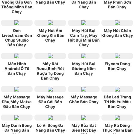
Vuông Gáp Gon
Năng Bán Chạy
Đa Năng Bán
Máy Phun Sơn
Thông Minh Bán
Chạy
Bán Chạy
Chạy
Đèn
Máy Hút Ẩm
Máy Hút Bụi
Máy Hút Chân
Livestream,Đèn
Không Khí Bán
Câm Tay, Máy
Không Bán Chạy
Chụp Studio
Chạy
Hút Bụi Mini Bán
Bán Chạy
Chạy
Màn Hình
Máy Rót
Máy Hút Bụi
Flycam Đang
Android Ô Tô
Rượu,Bình Rót
Giường Nêm
Bán Chạy
Bán Chạy
Rượu Tự Đông
Bán Chạy
Bán Chạy
Máy Massage
Máy Massage
Máy Massage
Đèn Led Trang
Đầu,Máy Matxa
Đầu Gối Bán
Chân Bán Chạy
Trí Nhiều Mẫu
Đầu Bán Chạy
Chạy
Bán Chạy
Máy Đánh Bóng
Lò Vi Sóng Đa
Máy Rửa Bát
Máy Rã Đông
Đa Năng Bán
Năng Bán Chạy
Siêu Hot Đây
Thực Phẩm Bán