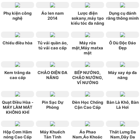
Phụ kiện công
Áo len nam
Lược điện
Dụng cụ đánh
nghệ
2014
sokany,máy tạo
răng thông minh
kiểu tóc đa năng
Chiếu điều hòa
Tủ vải quần áo,
Máy rửa
Ô Dù Độc Đáo
tủ vải cao cấp
mặt,Máy matxa
Đẹp
mặt
Kem trắng da
CHẢO ĐIỆN ĐA
BẾP NƯỚNG,
Máy xay ép đa
cao cấp
NĂNG
CHẢO NƯỚNG,
năng
VỈ NƯỚNG
Quạt Điều Hòa -
Pin Sạc Dự
Đèn Học Chống
Bàn Là Khô, Bàn
MÁY LÀM MÁT
Phòng
Cận Cao Cấp
Là Hơi
KHÔNG KHÍ
Hộp Cơm Hâm
Máy Khuếch
Áo Phao
Thắt Lưng Da
nóng Cao Cấp
Tán Tinh
Nam,Áo Khoác
Nam,Dây Da