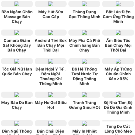
Bồn Ngâm Chân
Máy Hút Sữa
Thùng Đựng
Bật Lửa Điện
Massage Bán
Cao Cấp
Gạo Thông Minh
Cảm Ứng Thông
Chạy
Minh
Camera Giám
Android Tivi Box
Máy Pha Cà Phê
Ấm Siêu Tốc
Sát Không Dây
Bán Chạy Mọi
Chính hãng Bán
Bán Chạy Mọi
Bán Chạy
Thời Đại
Chạy
Thời Đại
Tóc Giả Nữ Hàn
Đệm Ngồi Y Tế ,
Bộ Hệ Thống
Máy Ấp Trứng
Quốc Bán Chạy
Đệm Ngồi
Tưới Nước Tự
Chuẩn Chính
Thoáng Khí
Động Thông
Xác >95%
Thông Minh
Minh
Máy Bào Đá Bán
Máy Hơ Gel Siêu
Tranh Tráng
Kệ Nhà Tắm,Kệ
Chạy
Hot
Gương Siêu HOt
Để Đồ Gia Đình
Thông Minh
Tông Đơ Cắt
Đèn Ngủ Thông
Bản Chải Điện
Máy In Nhiệt
Lông Chó Mèo