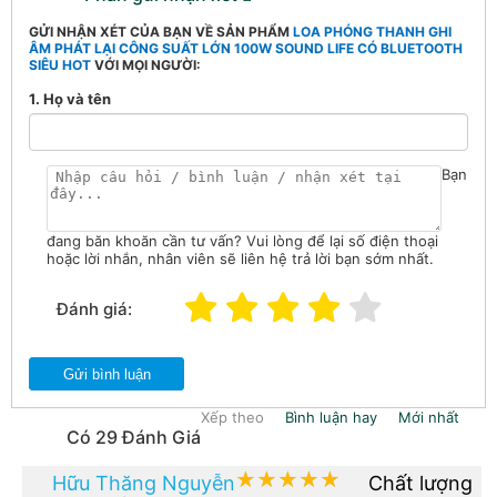
GỬI NHẬN XÉT CỦA BẠN VỀ SẢN PHẨM
LOA PHÓNG THANH GHI
ÂM PHÁT LẠI CÔNG SUẤT LỚN 100W SOUND LIFE CÓ BLUETOOTH
SIÊU HOT
VỚI MỌI NGƯỜI:
1. Họ và tên
Bạn
đang băn khoăn cần tư vấn? Vui lòng để lại số điện thoại
hoặc lời nhắn, nhân viên sẽ liên hệ trả lời bạn sớm nhất.
Đánh giá:
Gửi bình luận
Xếp theo
Bình luận hay
Mới nhất
Có 29 Đánh Giá
★★★★★
★★★★★
Hữu Thăng Nguyễn
Chất lượng