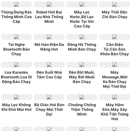
Thùng Đựng Rác
Robot Hút Bụi
Máy Lọc
Máy Thải Độc
Thông Minh Cao
Lau Nhà Thông
Nước,Bộ Lọc
Chì Bán Chạy
Cấp
Minh
Nước Tại Vòi
Cao Cấp
Tai Nghe
Mỏ Hàn Điện Đa
Đồng Hồ Thông
Cân Điện
Bluetooth Bán
Năng Hot
Minh Bán Chạy
Tử,Cân Sức
Chạy
Khỏe Bán Chạy
Loa Karaoke
Đèn Sưởi Nhà
Đèn Bắt Muỗi,
Máy
Bluetooth,Loa Di
Tắm Cao Cấp
Máy Bắt Muỗi
Massage,Mát
Động Bán Chạy
Bán Chạy
Xa Bán Chạy
Mọi Thời Đại
Máy Lọc Không
Bộ Giác Hơi Bán
Chuông Chống
Máy Hâm
Khí Khử Mùi Hot
Chạy Mọi Thời
Trộm Thông
Sữa,Máy Sấy
Đại
Minh
Khô Tiệt Trùng
Hot