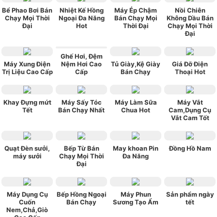
Bể Phao Bơi Bán
Nhiệt Kế Hồng
Máy Ép Chậm
Nồi Chiên
Chạy Mọi Thời
Ngoại Đa Năng
Bán Chạy Mọi
Không Dầu Bán
Đại
Hot
Thời Đại
Chạy Mọi Thời
Đại
Ghế Hơi, Đệm
Máy Xung Điện
Nệm Hơi Cao
Tủ Giày,Kệ Giày
Giá Đỡ Điện
Trị Liệu Cao Cấp
Cấp
Bán Chạy
Thoại Hot
Khay Đựng mứt
Máy Sấy Tóc
Máy Làm Sữa
Máy Vắt
Tết
Bán Chạy Nhất
Chua Hot
Cam,Dụng Cụ
Vắt Cam Tốt
Quạt Đèn sưởi,
Bếp Từ Bán
May khoan Pin
Đồng Hồ Nam
máy sưởi
Chạy Mọi Thời
Đa Năng
Đại
Máy Dụng Cụ
Bếp Hồng Ngoại
Máy Phun
Sản phẩm ngày
Cuốn
Bán Chạy
Sương Tạo Ẩm
tết
Nem,Chả,Giò