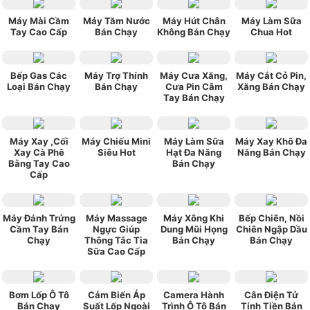
Máy Mài Cầm
Máy Tăm Nước
Máy Hút Chân
Máy Làm Sữa
Tay Cao Cấp
Bán Chạy
Không Bán Chạy
Chua Hot
Bếp Gas Các
Máy Trợ Thính
Máy Cưa Xăng,
Máy Cắt Cỏ Pin,
Loại Bán Chạy
Bán Chạy
Cưa Pin Câm
Xăng Bán Chạy
Tay Bán Chạy
Máy Xay ,Cối
Máy Chiếu Mini
Máy Làm Sữa
Máy Xay Khô Đa
Xay Cà Phê
Siêu Hot
Hạt Đa Năng
Năng Bán Chạy
Bằng Tay Cao
Bán Chạy
Cấp
Máy Đánh Trứng
Máy Massage
Máy Xông Khi
Bếp Chiên, Nồi
Cầm Tay Bán
Ngực Giúp
Dung Mũi Họng
Chiên Ngập Dầu
Chạy
Thông Tắc Tia
Bán Chạy
Bán Chạy
Sữa Cao Cấp
Bơm Lốp Ô Tô
Cảm Biến Áp
Camera Hành
Cân Điện Tử
Bán Chạy
Suất Lốp Ngoài
Trình Ô Tô Bán
Tính Tiền Bán