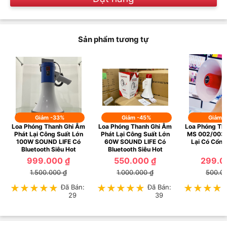
Sản phẩm tương tự
Giảm -33%
Giảm -45%
Giảm 
Loa Phóng Thanh Ghi Âm
Loa Phóng Thanh Ghi Âm
Loa Phóng Th
Phát Lại Công Suất Lớn
Phát Lại Công Suất Lớn
MS 002/003/
100W SOUND LIFE Có
60W SOUND LIFE Có
Lại Có Cổng
Bluetooth Siêu Hot
Bluetooth Siêu Hot
999.000 ₫
550.000 ₫
299.0
1.500.000 ₫
1.000.000 ₫
500.0
★★★★★
★★★★★
Đã Bán:
★★★★★
★★★★★
Đã Bán:
★★★★
★★★★
29
39