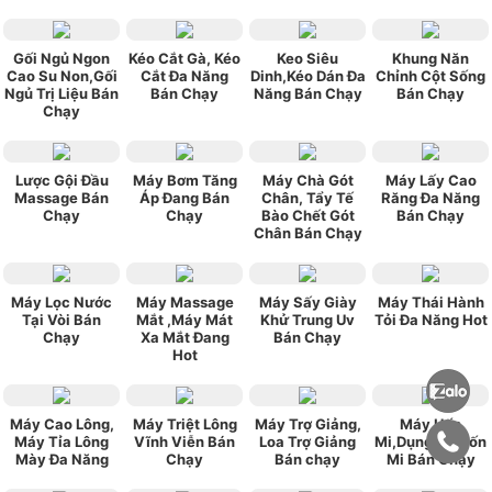
Gối Ngủ Ngon
Kéo Cắt Gà, Kéo
Keo Siêu
Khung Năn
Cao Su Non,Gối
Cắt Đa Năng
Dinh,Kéo Dán Đa
Chỉnh Cột Sống
Ngủ Trị Liệu Bán
Bán Chạy
Năng Bán Chạy
Bán Chạy
Chạy
Lược Gội Đầu
Máy Bơm Tăng
Máy Chà Gót
Máy Lấy Cao
Massage Bán
Áp Đang Bán
Chân, Tẩy Tế
Răng Đa Năng
Chạy
Chạy
Bào Chết Gót
Bán Chạy
Chân Bán Chạy
Máy Lọc Nước
Máy Massage
Máy Sấy Giày
Máy Thái Hành
Tại Vòi Bán
Mắt ,Máy Mát
Khử Trung Uv
Tỏi Đa Năng Hot
Chạy
Xa Mắt Đang
Bán Chạy
Hot
Máy Cao Lông,
Máy Triệt Lông
Máy Trợ Giảng,
Máy Uốn
Máy Tỉa Lông
Vĩnh Viễn Bán
Loa Trợ Giảng
Mi,Dụng Cụ Uốn
Mày Đa Năng
Chạy
Bán chạy
Mi Bán Chạy