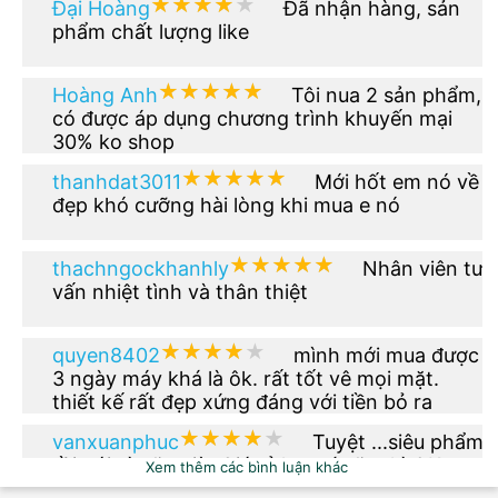
★★★★★
★★★★★
Đại Hoàng
Đã nhận hàng, sản
phẩm chất lượng like
★★★★★
★★★★★
Hoàng Anh
Tôi nua 2 sản phẩm,
có được áp dụng chương trình khuyến mại
30% ko shop
★★★★★
★★★★★
thanhdat3011
Mới hốt em nó về
đẹp khó cưỡng hài lòng khi mua e nó
★★★★★
★★★★★
thachngockhanhly
Nhân viên tư
vấn nhiệt tình và thân thiệt
★★★★★
★★★★★
quyen8402
mình mới mua được
3 ngày máy khá là ôk. rất tốt vê mọi mặt.
thiết kế rất đẹp xứng đáng với tiền bỏ ra
★★★★★
★★★★★
vanxuanphuc
Tuyệt ...siêu phẩm
rồi nói gì nữa giờ. Giá rẻ hơn tí nữa thì OK.
Xem thêm các bình luận khác