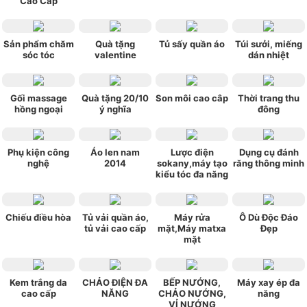
Cao Cấp
Sản phẩm chăm
Quà tặng
Tủ sấy quần áo
Túi sưởi, miếng
sóc tóc
valentine
dán nhiệt
Gối massage
Quà tặng 20/10
Son môi cao câp
Thời trang thu
hồng ngoại
ý nghĩa
đông
Phụ kiện công
Áo len nam
Lược điện
Dụng cụ đánh
nghệ
2014
sokany,máy tạo
răng thông minh
kiểu tóc đa năng
Chiếu điều hòa
Tủ vải quần áo,
Máy rửa
Ô Dù Độc Đáo
tủ vải cao cấp
mặt,Máy matxa
Đẹp
mặt
Kem trắng da
CHẢO ĐIỆN ĐA
BẾP NƯỚNG,
Máy xay ép đa
cao cấp
NĂNG
CHẢO NƯỚNG,
năng
VỈ NƯỚNG