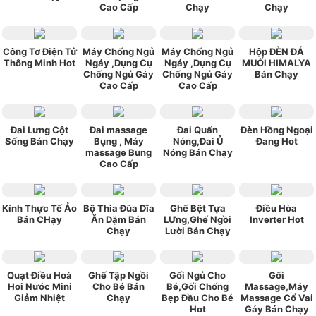
Cao Cấp
Chạy
Chạy
Công Tơ Điện Tử
Máy Chống Ngủ
Máy Chống Ngủ
Hộp ĐÈN ĐÁ
Thông Minh Hot
Ngáy ,Dụng Cụ
Ngáy ,Dụng Cụ
MUỐI HIMALYA
Chống Ngủ Gáy
Chống Ngủ Gáy
Bán Chạy
Cao Cấp
Cao Cấp
Đai Lưng Cột
Đai massage
Đai Quấn
Đèn Hồng Ngoại
Sống Bán Chạy
Bụng , Máy
Nóng,Đai Ủ
Đang Hot
massage Bung
Nóng Bán Chạy
Cao Cấp
Kính Thực Tế Ảo
Bộ Thìa Đũa Dĩa
Ghế Bệt Tựa
Điều Hòa
Bán CHạy
Ăn Dặm Bán
LƯng,Ghế Ngồi
Inverter Hot
Chạy
Lười Bán Chạy
Quạt Điều Hoà
Ghế Tập Ngồi
Gối Ngủ Cho
Gối
Hơi Nước Mini
Cho Bé Bán
Bé,Gối Chống
Massage,Máy
Giảm Nhiệt
Chạy
Bẹp Đầu Cho Bé
Massage Cổ Vai
Hot
Gáy Bán Chạy