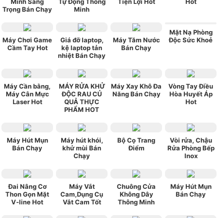
Minh Sang
Tự Động Thông
Tiện Lợi Hot
Hot
Trọng Bán Chạy
Minh
Mặt Nạ Phòng
Máy Chơi Game
Giá đỡ laptop,
Máy Tăm Nước
Độc Sức Khoẻ
Cầm Tay Hot
kệ laptop tản
Bán Chạy
nhiệt Bán Chạy
Máy Cần bằng,
MÁY RỬA KHỬ
Máy Xay Khô Đa
Vòng Tay Điều
Máy Cân Mực
ĐỘC RAU CỦ
Năng Bán Chạy
Hòa Huyết Áp
Laser Hot
QUẢ THỰC
Hot
PHẨM HOT
Máy Hút Mụn
Máy hút khói,
Bộ Cọ Trang
Vòi rửa, Chậu
Bán Chạy
khử mùi Bán
Điểm
Rửa Phòng Bếp
Chạy
Inox
Đai Nâng Cơ
Máy Vắt
Chuông Cửa
Máy Hút Mụn
Thon Gọn Mặt
Cam,Dụng Cụ
Không Dây
Bán Chạy
V-line Hot
Vắt Cam Tốt
Thông Minh