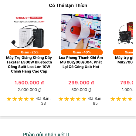
Có Thể Bạn Thích
Giảm -25%
Giảm -40%
Giảm 
Máy Trợ Giảng Không Dây
Loa Phóng Thanh Ghi Âm
Máy trợ gi
Takstar E300W Bluetooth
MS 002/003/004, Phát
MR2700 S
Công Suất Loa Lớn 10W
Lại Có Cổng Usb Hot
Chính Hãng Cao Cấp
1.500.000 ₫
299.000 ₫
799.0
2.000.000 ₫
500.000 ₫
1.000.0
★★★★★
★★★★★
Đã Bán:
★★★★★
★★★★★
Đã Bán:
★★★★
★★★★
33
85
Phần gửi nhận xét