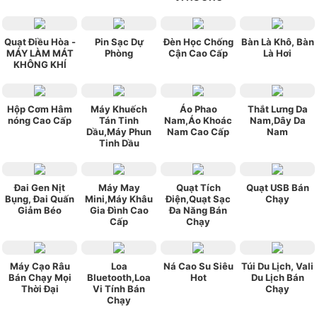
Quạt Điều Hòa -
Pin Sạc Dự
Đèn Học Chống
Bàn Là Khô, Bàn
MÁY LÀM MÁT
Phòng
Cận Cao Cấp
Là Hơi
KHÔNG KHÍ
Hộp Cơm Hâm
Máy Khuếch
Áo Phao
Thắt Lưng Da
nóng Cao Cấp
Tán Tinh
Nam,Áo Khoác
Nam,Dây Da
Dầu,Máy Phun
Nam Cao Cấp
Nam
Tinh Dầu
Đai Gen Nịt
Máy May
Quạt Tích
Quạt USB Bán
Bụng, Đai Quấn
Mini,Máy Khâu
Điện,Quạt Sạc
Chạy
Giảm Béo
Gia Đình Cao
Đa Năng Bán
Cấp
Chạy
Máy Cạo Râu
Loa
Ná Cao Su Siêu
Túi Du Lịch, Vali
Bán Chạy Mọi
Bluetooth,Loa
Hot
Du Lịch Bán
Thời Đại
Vi Tính Bán
Chạy
Chạy