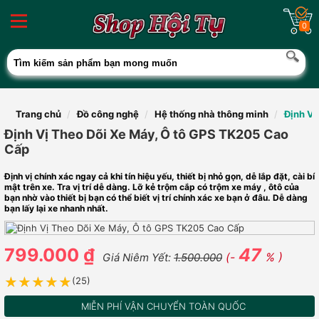
0
Trang chủ
Đồ công nghệ
Hệ thống nhà thông minh
Định Vị
Định Vị Theo Dõi Xe Máy, Ô tô GPS TK205 Cao
Cấp
Định vị chính xác ngay cả khi tín hiệu yếu, thiết bị nhỏ gọn, dễ lắp đặt, cài bí
mật trên xe. Tra vị trí dễ dàng. Lỡ kẻ trộm cắp có trộm xe máy , ôtô của
bạn nhờ vào thiết bị bạn có thể biết vị trí chính xác xe bạn ở đâu. Dễ dàng
bạn lấy lại xe nhanh nhất.
799.000 ₫
47
(-
% )
Giá Niêm Yết:
1.500.000
★★★★★
★★★★★
(25)
MIỄN PHÍ VẬN CHUYỂN TOÀN QUỐC