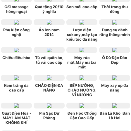
Gối massage
Quà tặng 20/10
Son môi cao câp
Thời trang thu
hồng ngoại
ý nghĩa
đông
Phụ kiện công
Áo len nam
Lược điện
Dụng cụ đánh
nghệ
2014
sokany,máy tạo
răng thông minh
kiểu tóc đa năng
Chiếu điều hòa
Tủ vải quần áo,
Máy rửa
Ô Dù Độc Đáo
tủ vải cao cấp
mặt,Máy matxa
Đẹp
mặt
Kem trắng da
CHẢO ĐIỆN ĐA
BẾP NƯỚNG,
Máy xay ép đa
cao cấp
NĂNG
CHẢO NƯỚNG,
năng
VỈ NƯỚNG
Quạt Điều Hòa -
Pin Sạc Dự
Đèn Học Chống
Bàn Là Khô, Bàn
MÁY LÀM MÁT
Phòng
Cận Cao Cấp
Là Hơi
KHÔNG KHÍ