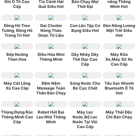
dáng đẹp, hợp thời trang, phù hợp với túi
Khí Ô Tô Cao
Tỉa Cành Hái
Bán Chạy Mọi
năng Thông
Cấp
Quả Siêu Hot
Thời Đại
Minh Hot
tiền, chính sách bảo hành tốt. Rất hài lòng về
sản phẩm này.
★★★★★
★★★★★
ngoquan112
Mua cho ba mình
xài được hơn 1 tháng rồi , giá cả hợp lý , vừa
Đồng Hồ Treo
Đai Chườm
Con Lăn Tập Cơ
Đèn Năng Lương
Tường, Đồng Hồ
Nóng Thảo
Bụng Siêu Hot
Mặt Trời Siêu
túi tiền , máy gọn nhẹ , ba mình rất vừa ý .
Trang Trí Hot
Dược Trị Liệu
Hot
Bếp Nướng
Điều Hòa Mini
Dây Nhảy Dây
Máy Rửa
Than Hoa
Thông Minh
Thể Dục Cao
Xe,Máy Xịt Xe
Cấp
Cao Cấp
Máy Cắt Lông
Đệm Nệm
Súng Nước Cho
Tẩu Sạc Nhanh
Xù Cao Cấp
Massage Toàn
Bé Cực Chất
Bluetooth Ô Tô
Thân Bán Chạy
Hot
Thùng Đựng Rác
Robot Hút Bụi
Máy Lọc
Máy Thải Độc
Thông Minh Cao
Lau Nhà Thông
Nước,Bộ Lọc
Chì Bán Chạy
Cấp
Minh
Nước Tại Vòi
Cao Cấp