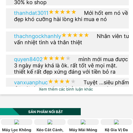
30% ko shop
★★★★★
★★★★★
thanhdat3011
Mới hốt em nó về
đẹp khó cưỡng hài lòng khi mua e nó
★★★★★
★★★★★
thachngockhanhly
Nhân viên tư
vấn nhiệt tình và thân thiệt
★★★★★
★★★★★
quyen8402
mình mới mua được
3 ngày máy khá là ôk. rất tốt vê mọi mặt.
thiết kế rất đẹp xứng đáng với tiền bỏ ra
★★★★★
★★★★★
vanxuanphuc
Tuyệt ...siêu phẩm
rồi nói gì nữa giờ. Giá rẻ hơn tí nữa thì OK.
Xem thêm các bình luận khác
★★★★★
★★★★★
phuong.vu2612
Thêm phiên bản
màu xanh dạ quang đi nhé
SẢN PHẨM NỔI BẬT
★★★★★
★★★★★
vn0984_520
Sản phẩm có kiểu
Máy Lọc Không
Kéo Cắt Cành,
Máy Mài Móng
Kệ Gia Vị Đa