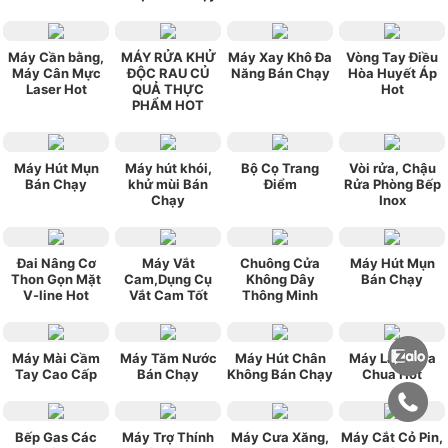
Máy Cần bằng,
MÁY RỬA KHỬ
Máy Xay Khô Đa
Vòng Tay Điều
Máy Cân Mực
ĐỘC RAU CỦ
Năng Bán Chạy
Hòa Huyết Áp
Laser Hot
QUẢ THỰC
Hot
PHẨM HOT
Máy Hút Mụn
Máy hút khói,
Bộ Cọ Trang
Vòi rửa, Chậu
Bán Chạy
khử mùi Bán
Điểm
Rửa Phòng Bếp
Chạy
Inox
Đai Nâng Cơ
Máy Vắt
Chuông Cửa
Máy Hút Mụn
Thon Gọn Mặt
Cam,Dụng Cụ
Không Dây
Bán Chạy
V-line Hot
Vắt Cam Tốt
Thông Minh
Máy Mài Cầm
Máy Tăm Nước
Máy Hút Chân
Máy Làm Sữa
Tay Cao Cấp
Bán Chạy
Không Bán Chạy
Chua Hot
Bếp Gas Các
Máy Trợ Thính
Máy Cưa Xăng,
Máy Cắt Cỏ Pin,