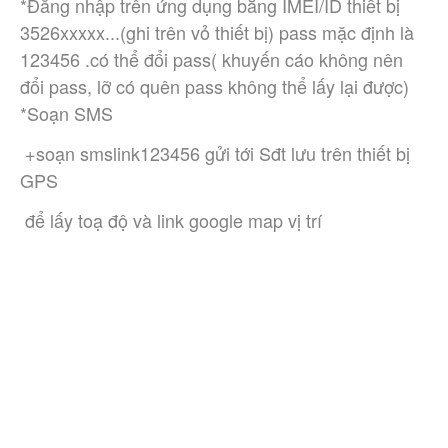
*Đăng nhập trên ứng dụng bằng IMEI/ID thiết bị 
3526xxxxx...(ghi trên vỏ thiết bị) pass mặc định là 
123456 .có thể đổi pass( khuyến cáo không nên 
đổi pass, lỡ có quên pass không thể lấy lại được)  
*Soạn SMS 
 +soạn smslink123456 gửi tới Sđt lưu trên thiết bị 
GPS
 để lấy toạ độ và link google map vị trí 