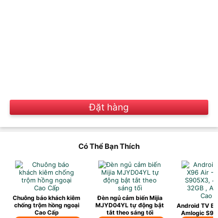
Đặt hàng
Có Thể Bạn Thích
Chuông báo khách kiêm
Đèn ngủ cảm biến Mijia
chống trộm hồng ngoại
MJYD04YL tự động bật
Android TV Bo
Cao Cấp
tắt theo sáng tối
Amlogic S9