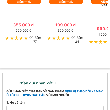
Ram, 32GB , 
Giảm -45%
Giảm -43%
Giảm 
Cao 
355.000 ₫
199.000 ₫
999.0
650.000 ₫
350.000 ₫
1.500.0
★★★★★
★★★★★
Đã Bán:
★★★★★
★★★★★
Đã Bán:
77
24
★★★★
★★★★
Phần gửi nhận xét
GỬI NHẬN XÉT CỦA BẠN VỀ SẢN PHẨM
ĐỊNH VỊ THEO DÕI XE MÁY,
Ô TÔ GPS TK205 CAO CẤP
VỚI MỌI NGƯỜI:
1. Họ và tên