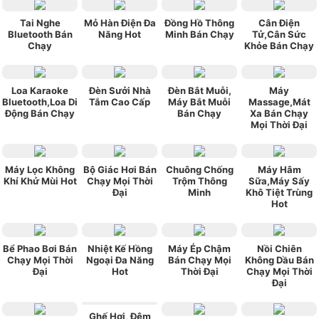
Tai Nghe
Mỏ Hàn Điện Đa
Đồng Hồ Thông
Cân Điện
Bluetooth Bán
Năng Hot
Minh Bán Chạy
Tử,Cân Sức
Chạy
Khỏe Bán Chạy
Loa Karaoke
Đèn Sưởi Nhà
Đèn Bắt Muỗi,
Máy
Bluetooth,Loa Di
Tắm Cao Cấp
Máy Bắt Muỗi
Massage,Mát
Động Bán Chạy
Bán Chạy
Xa Bán Chạy
Mọi Thời Đại
Máy Lọc Không
Bộ Giác Hơi Bán
Chuông Chống
Máy Hâm
Khí Khử Mùi Hot
Chạy Mọi Thời
Trộm Thông
Sữa,Máy Sấy
Đại
Minh
Khô Tiệt Trùng
Hot
Bể Phao Bơi Bán
Nhiệt Kế Hồng
Máy Ép Chậm
Nồi Chiên
Chạy Mọi Thời
Ngoại Đa Năng
Bán Chạy Mọi
Không Dầu Bán
Đại
Hot
Thời Đại
Chạy Mọi Thời
Đại
Ghế Hơi, Đệm