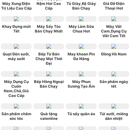
Máy Xung Điện
Nệm Hơi Cao
Tủ Giày,Kệ Giày
Giá Đỡ Điện
Trị Liệu Cao Cấp
Cấp
Bán Chạy
Thoại Hot
Khay Đựng mứt
Máy Sấy Tóc
Máy Làm Sữa
Máy Vắt
Tết
Bán Chạy Nhất
Chua Hot
Cam,Dụng Cụ
Vắt Cam Tốt
Quạt Đèn sưởi,
Bếp Từ Bán
May khoan Pin
Đồng Hồ Nam
máy sưởi
Chạy Mọi Thời
Đa Năng
Đại
Máy Dụng Cụ
Bếp Hồng Ngoại
Máy Phun
Sản phẩm ngày
Cuốn
Bán Chạy
Sương Tạo Ẩm
tết
Nem,Chả,Giò
Cao Cấp
Sản phẩm chăm
Quà tặng
Tủ sấy quần áo
Túi sưởi, miếng
sóc tóc
valentine
dán nhiệt