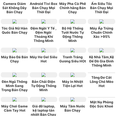
Camera Giám
Android Tivi Box
Máy Pha Cà Phê
Ấm Siêu Tốc
Sát Không Dây
Bán Chạy Mọi
Chính hãng Bán
Bán Chạy Mọi
Bán Chạy
Thời Đại
Chạy
Thời Đại
Tóc Giả Nữ Hàn
Đệm Ngồi Y Tế ,
Bộ Hệ Thống
Máy Ấp Trứng
Quốc Bán Chạy
Đệm Ngồi
Tưới Nước Tự
Chuẩn Chính
Thoáng Khí
Động Thông
Xác >95%
Thông Minh
Minh
Máy Bào Đá Bán
Máy Hơ Gel Siêu
Tranh Tráng
Kệ Nhà Tắm,Kệ
Chạy
Hot
Gương Siêu HOt
Để Đồ Gia Đình
Thông Minh
Tông Đơ Cắt
Đèn Ngủ Thông
Bản Chải Điện
Máy In Nhiệt
Lông Chó Mèo
Minh Sang
Tự Động Thông
Tiện Lợi Hot
Hot
Trọng Bán Chạy
Minh
Mặt Nạ Phòng
Máy Chơi Game
Giá đỡ laptop,
Máy Tăm Nước
Độc Sức Khoẻ
Cầm Tay Hot
kệ laptop tản
Bán Chạy
nhiệt Bán Chạy