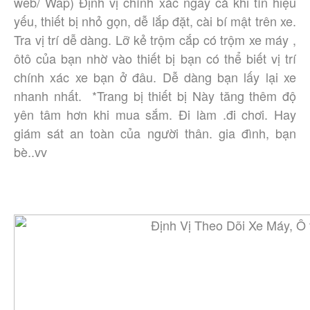
web/ Wap) Định vị chính xác ngay cả khi tín hiệu 
yếu, thiết bị nhỏ gọn, dễ lắp đặt, cài bí mật trên xe. 
Tra vị trí dễ dàng. Lỡ kẻ trộm cắp có trộm xe máy , 
ôtô của bạn nhờ vào thiết bị bạn có thể biết vị trí 
chính xác xe bạn ở đâu. Dễ dàng bạn lấy lại xe 
nhanh nhất.  *Trang bị thiết bị Này tăng thêm độ 
yên tâm hơn khi mua sắm. Đi làm .đi chơi. Hay 
giám sát an toàn của người thân. gia đình, bạn 
bè..vv