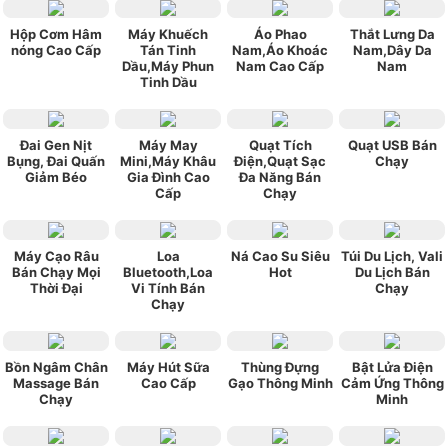
Hộp Cơm Hâm
Máy Khuếch
Áo Phao
Thắt Lưng Da
nóng Cao Cấp
Tán Tinh
Nam,Áo Khoác
Nam,Dây Da
Dầu,Máy Phun
Nam Cao Cấp
Nam
Tinh Dầu
Đai Gen Nịt
Máy May
Quạt Tích
Quạt USB Bán
Bụng, Đai Quấn
Mini,Máy Khâu
Điện,Quạt Sạc
Chạy
Giảm Béo
Gia Đình Cao
Đa Năng Bán
Cấp
Chạy
Máy Cạo Râu
Loa
Ná Cao Su Siêu
Túi Du Lịch, Vali
Bán Chạy Mọi
Bluetooth,Loa
Hot
Du Lịch Bán
Thời Đại
Vi Tính Bán
Chạy
Chạy
Bồn Ngâm Chân
Máy Hút Sữa
Thùng Đựng
Bật Lửa Điện
Massage Bán
Cao Cấp
Gạo Thông Minh
Cảm Ứng Thông
Chạy
Minh