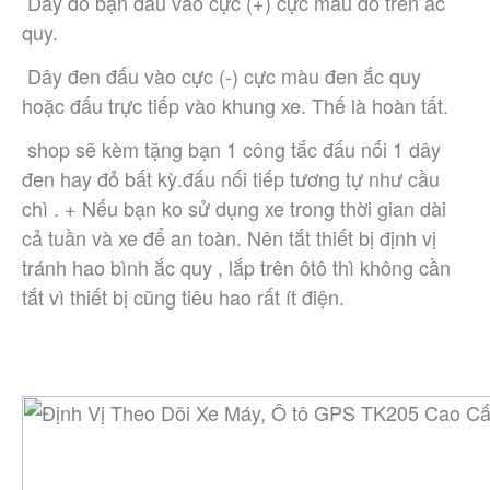
 Dây đỏ bạn đấu vào cực (+) cực màu đỏ trên ắc 
quy. 
 Dây đen đấu vào cực (-) cực màu đen ắc quy 
hoặc đấu trực tiếp vào khung xe. Thế là hoàn tất.
 shop sẽ kèm tặng bạn 1 công tắc đấu nối 1 dây 
đen hay đỏ bất kỳ.đấu nối tiếp tương tự như cầu 
chì . + Nếu bạn ko sử dụng xe trong thời gian dài 
cả tuần và xe để an toàn. Nên tắt thiết bị định vị 
tránh hao bình ắc quy , lắp trên ôtô thì không cần 
tắt vì thiết bị cũng tiêu hao rất ít điện.