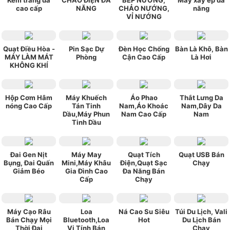
cao cấp
NĂNG
CHẢO NƯỚNG,
năng
VỈ NƯỚNG
Quạt Điều Hòa -
Pin Sạc Dự
Đèn Học Chống
Bàn Là Khô, Bàn
MÁY LÀM MÁT
Phòng
Cận Cao Cấp
Là Hơi
KHÔNG KHÍ
Hộp Cơm Hâm
Máy Khuếch
Áo Phao
Thắt Lưng Da
nóng Cao Cấp
Tán Tinh
Nam,Áo Khoác
Nam,Dây Da
Dầu,Máy Phun
Nam Cao Cấp
Nam
Tinh Dầu
Đai Gen Nịt
Máy May
Quạt Tích
Quạt USB Bán
Bụng, Đai Quấn
Mini,Máy Khâu
Điện,Quạt Sạc
Chạy
Giảm Béo
Gia Đình Cao
Đa Năng Bán
Cấp
Chạy
Máy Cạo Râu
Loa
Ná Cao Su Siêu
Túi Du Lịch, Vali
Bán Chạy Mọi
Bluetooth,Loa
Hot
Du Lịch Bán
Thời Đại
Vi Tính Bán
Chạy