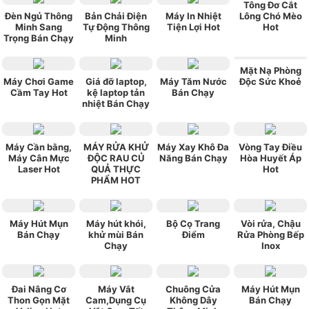
Tông Đơ Cắt
Đèn Ngủ Thông
Bản Chải Điện
Máy In Nhiệt
Lông Chó Mèo
Minh Sang
Tự Động Thông
Tiện Lợi Hot
Hot
Trọng Bán Chạy
Minh
Mặt Nạ Phòng
Máy Chơi Game
Giá đỡ laptop,
Máy Tăm Nước
Độc Sức Khoẻ
Cầm Tay Hot
kệ laptop tản
Bán Chạy
nhiệt Bán Chạy
Máy Cần bằng,
MÁY RỬA KHỬ
Máy Xay Khô Đa
Vòng Tay Điều
Máy Cân Mực
ĐỘC RAU CỦ
Năng Bán Chạy
Hòa Huyết Áp
Laser Hot
QUẢ THỰC
Hot
PHẨM HOT
Máy Hút Mụn
Máy hút khói,
Bộ Cọ Trang
Vòi rửa, Chậu
Bán Chạy
khử mùi Bán
Điểm
Rửa Phòng Bếp
Chạy
Inox
Đai Nâng Cơ
Máy Vắt
Chuông Cửa
Máy Hút Mụn
Thon Gọn Mặt
Cam,Dụng Cụ
Không Dây
Bán Chạy