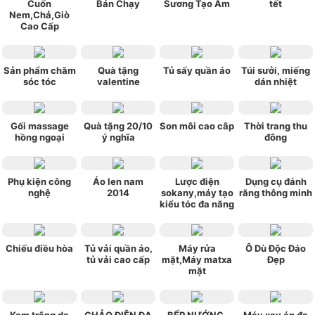
Cuốn
Bán Chạy
Sương Tạo Ẩm
tết
Nem,Chả,Giò
Cao Cấp
Sản phẩm chăm
Quà tặng
Tủ sấy quần áo
Túi sưởi, miếng
sóc tóc
valentine
dán nhiệt
Gối massage
Quà tặng 20/10
Son môi cao câp
Thời trang thu
hồng ngoại
ý nghĩa
đông
Phụ kiện công
Áo len nam
Lược điện
Dụng cụ đánh
nghệ
2014
sokany,máy tạo
răng thông minh
kiểu tóc đa năng
Chiếu điều hòa
Tủ vải quần áo,
Máy rửa
Ô Dù Độc Đáo
tủ vải cao cấp
mặt,Máy matxa
Đẹp
mặt
Kem trắng da
CHẢO ĐIỆN ĐA
BẾP NƯỚNG,
Máy xay ép đa