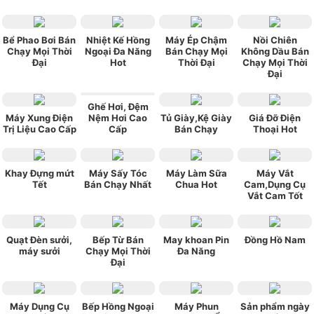
Bể Phao Bơi Bán
Nhiệt Kế Hồng
Máy Ép Chậm
Nồi Chiên
Chạy Mọi Thời
Ngoại Đa Năng
Bán Chạy Mọi
Không Dầu Bán
Đại
Hot
Thời Đại
Chạy Mọi Thời
Đại
Ghế Hơi, Đệm
Máy Xung Điện
Nệm Hơi Cao
Tủ Giày,Kệ Giày
Giá Đỡ Điện
Trị Liệu Cao Cấp
Cấp
Bán Chạy
Thoại Hot
Khay Đựng mứt
Máy Sấy Tóc
Máy Làm Sữa
Máy Vắt
Tết
Bán Chạy Nhất
Chua Hot
Cam,Dụng Cụ
Vắt Cam Tốt
Quạt Đèn sưởi,
Bếp Từ Bán
May khoan Pin
Đồng Hồ Nam
máy sưởi
Chạy Mọi Thời
Đa Năng
Đại
Máy Dụng Cụ
Bếp Hồng Ngoại
Máy Phun
Sản phẩm ngày