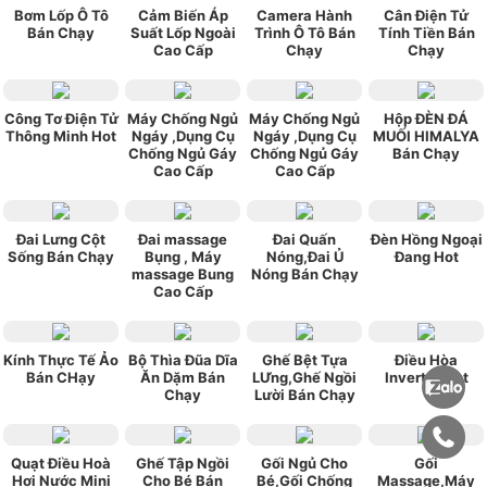
Bơm Lốp Ô Tô
Cảm Biến Áp
Camera Hành
Cân Điện Tử
Bán Chạy
Suất Lốp Ngoài
Trình Ô Tô Bán
Tính Tiền Bán
Cao Cấp
Chạy
Chạy
Công Tơ Điện Tử
Máy Chống Ngủ
Máy Chống Ngủ
Hộp ĐÈN ĐÁ
Thông Minh Hot
Ngáy ,Dụng Cụ
Ngáy ,Dụng Cụ
MUỐI HIMALYA
Chống Ngủ Gáy
Chống Ngủ Gáy
Bán Chạy
Cao Cấp
Cao Cấp
Đai Lưng Cột
Đai massage
Đai Quấn
Đèn Hồng Ngoại
Sống Bán Chạy
Bụng , Máy
Nóng,Đai Ủ
Đang Hot
massage Bung
Nóng Bán Chạy
Cao Cấp
Kính Thực Tế Ảo
Bộ Thìa Đũa Dĩa
Ghế Bệt Tựa
Điều Hòa
Bán CHạy
Ăn Dặm Bán
LƯng,Ghế Ngồi
Inverter Hot
Chạy
Lười Bán Chạy
Quạt Điều Hoà
Ghế Tập Ngồi
Gối Ngủ Cho
Gối
Hơi Nước Mini
Cho Bé Bán
Bé,Gối Chống
Massage,Máy