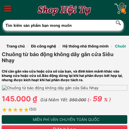
0
Trang chủ
Đồ công nghệ
Hệ thống nhà thông minh
Chuông
Chuông từ báo động không dây gắn cửa Siêu
Nhạy
Chỉ cần gắn vào cửa hoặc cửa sổ của bạn, và đính kèm mảnh khác vào
khung cửa hoặc cửa sổ.Báo động dừng lại khi hai phần được kết hợp lại,
nhưng được kích hoạt khi hai phần được tách ra.
145.000 ₫
59
(-
% )
Giá Niêm Yết:
350.000
★★★★★
★★★★★
(50)
MIỄN PHÍ VẬN CHUYỂN TOÀN QUỐC