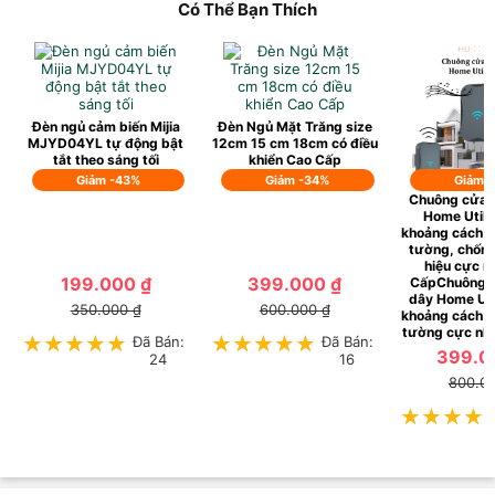
Có Thể Bạn Thích
Đèn ngủ cảm biến Mijia
Đèn Ngủ Mặt Trăng size
MJYD04YL tự động bật
12cm 15 cm 18cm có điều
tắt theo sáng tối
khiển Cao Cấp
Giảm -43%
Giảm -34%
Giảm 
Chuông cửa 
Home Utili
khoảng cách 
tường, chống
hiệu cực n
199.000 ₫
399.000 ₫
CấpChuông 
dây Home Uti
350.000 ₫
600.000 ₫
khoảng cách 
tường cực nh
★★★★★
★★★★★
Đã Bán:
★★★★★
★★★★★
Đã Bán:
399.0
24
16
800.0
★★★★
★★★★