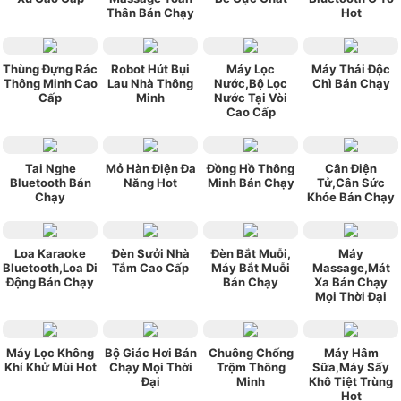
Thân Bán Chạy
Hot
Thùng Đựng Rác
Robot Hút Bụi
Máy Lọc
Máy Thải Độc
Thông Minh Cao
Lau Nhà Thông
Nước,Bộ Lọc
Chì Bán Chạy
Cấp
Minh
Nước Tại Vòi
Cao Cấp
Tai Nghe
Mỏ Hàn Điện Đa
Đồng Hồ Thông
Cân Điện
Bluetooth Bán
Năng Hot
Minh Bán Chạy
Tử,Cân Sức
Chạy
Khỏe Bán Chạy
Loa Karaoke
Đèn Sưởi Nhà
Đèn Bắt Muỗi,
Máy
Bluetooth,Loa Di
Tắm Cao Cấp
Máy Bắt Muỗi
Massage,Mát
Động Bán Chạy
Bán Chạy
Xa Bán Chạy
Mọi Thời Đại
Máy Lọc Không
Bộ Giác Hơi Bán
Chuông Chống
Máy Hâm
Khí Khử Mùi Hot
Chạy Mọi Thời
Trộm Thông
Sữa,Máy Sấy
Đại
Minh
Khô Tiệt Trùng
Hot