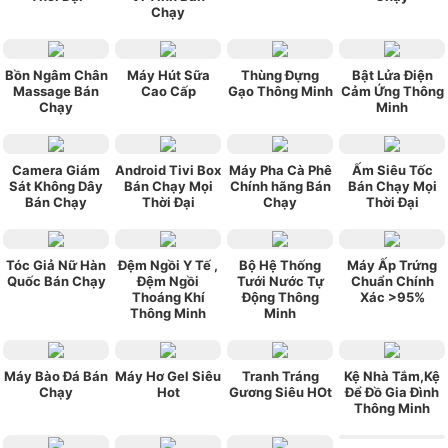
Chạy
Bồn Ngâm Chân
Máy Hút Sữa
Thùng Đựng
Bật Lửa Điện
Massage Bán
Cao Cấp
Gạo Thông Minh
Cảm Ứng Thông
Chạy
Minh
Camera Giám
Android Tivi Box
Máy Pha Cà Phê
Ấm Siêu Tốc
Sát Không Dây
Bán Chạy Mọi
Chính hãng Bán
Bán Chạy Mọi
Bán Chạy
Thời Đại
Chạy
Thời Đại
Tóc Giả Nữ Hàn
Đệm Ngồi Y Tế ,
Bộ Hệ Thống
Máy Ấp Trứng
Quốc Bán Chạy
Đệm Ngồi
Tưới Nước Tự
Chuẩn Chính
Thoáng Khí
Động Thông
Xác >95%
Thông Minh
Minh
Máy Bào Đá Bán
Máy Hơ Gel Siêu
Tranh Tráng
Kệ Nhà Tắm,Kệ
Chạy
Hot
Gương Siêu HOt
Để Đồ Gia Đình
Thông Minh