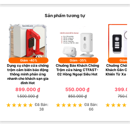
Sản phẩm tương tự
Giảm -40%
Giảm -35%
Giảm 
Dụng cụ chặn cửa chống
Chuông Báo Khách Chống
Chuông Chốn
trộm cảm biến báo động
Trộm cửa hàng CTFAST-
Khách Gắn Cử
thông minh phản ứng
02 Hồng Ngoại Siêu Hot
Khiển Từ Xa C
nhanh cho khách sạn gia
đình Hot
899.000 ₫
550.000 ₫
399.0
1.500.000 ₫
850.000 ₫
750.0
★★★★★
★★★★★
Đã Bán:
★★★★★
★★★★★
Đã Bán:
★★★★
★★★★
38
66