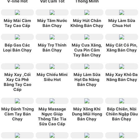
V-line Hot
Vắt Cam Tốt
Thông Minh
Máy Mài Cầm
Máy Tăm Nước
Máy Hút Chân
Máy Làm Sữa
Tay Cao Cấp
Bán Chạy
Không Bán Chạy
Chua Hot
Bếp Gas Các
Máy Trợ Thính
Máy Cưa Xăng,
Máy Cắt Cỏ Pin,
Loại Bán Chạy
Bán Chạy
Cưa Pin Câm
Xăng Bán Chạy
Tay Bán Chạy
Máy Xay ,Cối
Máy Chiếu Mini
Máy Làm Sữa
Máy Xay Khô Đa
Xay Cà Phê
Siêu Hot
Hạt Đa Năng
Năng Bán Chạy
Bằng Tay Cao
Bán Chạy
Cấp
Máy Đánh Trứng
Máy Massage
Máy Xông Khi
Bếp Chiên, Nồi
Cầm Tay Bán
Ngực Giúp
Dung Mũi Họng
Chiên Ngập Dầu
Chạy
Thông Tắc Tia
Bán Chạy
Bán Chạy
Sữa Cao Cấp