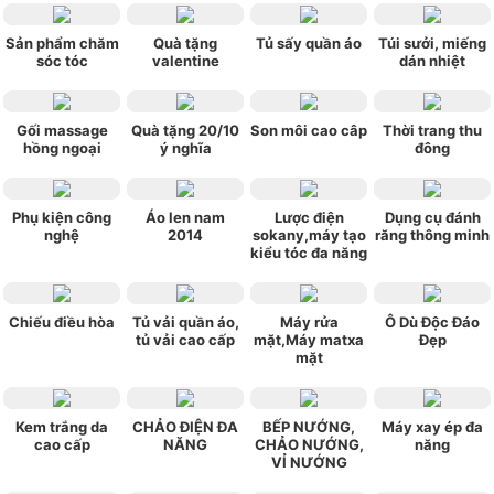
Sản phẩm chăm
Quà tặng
Tủ sấy quần áo
Túi sưởi, miếng
sóc tóc
valentine
dán nhiệt
Gối massage
Quà tặng 20/10
Son môi cao câp
Thời trang thu
hồng ngoại
ý nghĩa
đông
Phụ kiện công
Áo len nam
Lược điện
Dụng cụ đánh
nghệ
2014
sokany,máy tạo
răng thông minh
kiểu tóc đa năng
Chiếu điều hòa
Tủ vải quần áo,
Máy rửa
Ô Dù Độc Đáo
tủ vải cao cấp
mặt,Máy matxa
Đẹp
mặt
Kem trắng da
CHẢO ĐIỆN ĐA
BẾP NƯỚNG,
Máy xay ép đa
cao cấp
NĂNG
CHẢO NƯỚNG,
năng
VỈ NƯỚNG