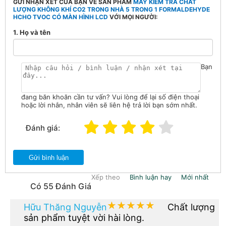
GỬI NHẬN XÉT CỦA BẠN VỀ SẢN PHẨM
MÁY KIỂM TRA CHẤT
LƯỢNG KHÔNG KHÍ CO2 TRONG NHÀ 5 TRONG 1 FORMALDEHYDE
HCHO TVOC CÓ MÀN HÌNH LCD
VỚI MỌI NGƯỜI:
1. Họ và tên
Bạn
đang băn khoăn cần tư vấn? Vui lòng để lại số điện thoại
hoặc lời nhắn, nhân viên sẽ liên hệ trả lời bạn sớm nhất.
Đánh giá:
Gửi bình luận
Xếp theo
Bình luận hay
Mới nhất
Có 55 Đánh Giá
★★★★★
★★★★★
Hữu Thăng Nguyễn
Chất lượng
sản phẩm tuyệt vời hài lòng.