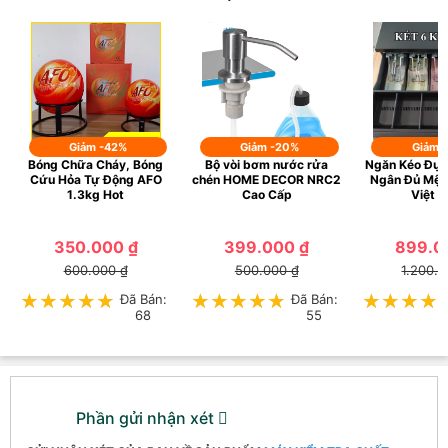
Giảm -42%
Giảm -20%
Giảm 
Bóng Chữa Cháy, Bóng
Bộ vòi bơm nước rửa
Ngăn Kéo Đựn
Cứu Hỏa Tự Động AFO
chén HOME DECOR NRC2
Ngân Đủ Mệnh
1.3kg Hot
Cao Cấp
Việt 
350.000 ₫
399.000 ₫
899.0
600.000 ₫
500.000 ₫
1.200.0
★★★★★
★★★★★
Đã Bán:
★★★★★
★★★★★
Đã Bán:
★★★★
★★★★
68
55
Phần gửi nhận xét