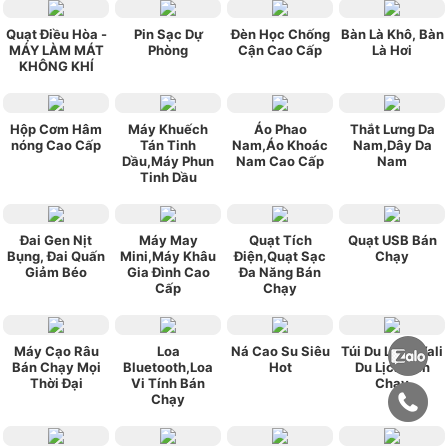
Quạt Điều Hòa -
Pin Sạc Dự
Đèn Học Chống
Bàn Là Khô, Bàn
MÁY LÀM MÁT
Phòng
Cận Cao Cấp
Là Hơi
KHÔNG KHÍ
Hộp Cơm Hâm
Máy Khuếch
Áo Phao
Thắt Lưng Da
nóng Cao Cấp
Tán Tinh
Nam,Áo Khoác
Nam,Dây Da
Dầu,Máy Phun
Nam Cao Cấp
Nam
Tinh Dầu
Đai Gen Nịt
Máy May
Quạt Tích
Quạt USB Bán
Bụng, Đai Quấn
Mini,Máy Khâu
Điện,Quạt Sạc
Chạy
Giảm Béo
Gia Đình Cao
Đa Năng Bán
Cấp
Chạy
Máy Cạo Râu
Loa
Ná Cao Su Siêu
Túi Du Lịch, Vali
Bán Chạy Mọi
Bluetooth,Loa
Hot
Du Lịch Bán
Thời Đại
Vi Tính Bán
Chạy
Chạy