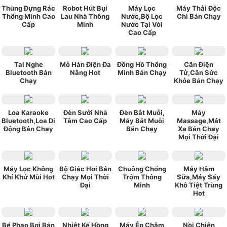
Thùng Đựng Rác
Robot Hút Bụi
Máy Lọc
Máy Thải Độc
Thông Minh Cao
Lau Nhà Thông
Nước,Bộ Lọc
Chì Bán Chạy
Cấp
Minh
Nước Tại Vòi
Cao Cấp
Tai Nghe
Mỏ Hàn Điện Đa
Đồng Hồ Thông
Cân Điện
Bluetooth Bán
Năng Hot
Minh Bán Chạy
Tử,Cân Sức
Chạy
Khỏe Bán Chạy
Loa Karaoke
Đèn Sưởi Nhà
Đèn Bắt Muỗi,
Máy
Bluetooth,Loa Di
Tắm Cao Cấp
Máy Bắt Muỗi
Massage,Mát
Động Bán Chạy
Bán Chạy
Xa Bán Chạy
Mọi Thời Đại
Máy Lọc Không
Bộ Giác Hơi Bán
Chuông Chống
Máy Hâm
Khí Khử Mùi Hot
Chạy Mọi Thời
Trộm Thông
Sữa,Máy Sấy
Đại
Minh
Khô Tiệt Trùng
Hot
Bể Phao Bơi Bán
Nhiệt Kế Hồng
Máy Ép Chậm
Nồi Chiên