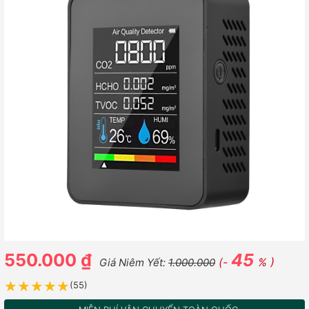
550.000 ₫
45
(-
% )
Giá Niêm Yết:
1.000.000
★★★★★
★★★★★
(55)