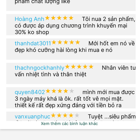
phẩm chất lượng like
★★★★★
★★★★★
Hoàng Anh
Tôi nua 2 sản phẩm,
có được áp dụng chương trình khuyến mại
30% ko shop
★★★★★
★★★★★
thanhdat3011
Mới hốt em nó về
đẹp khó cưỡng hài lòng khi mua e nó
★★★★★
★★★★★
thachngockhanhly
Nhân viên tư
vấn nhiệt tình và thân thiệt
★★★★★
★★★★★
quyen8402
mình mới mua được
3 ngày máy khá là ôk. rất tốt vê mọi mặt.
thiết kế rất đẹp xứng đáng với tiền bỏ ra
★★★★★
★★★★★
vanxuanphuc
Tuyệt ...siêu phẩm
rồi nói gì nữa giờ. Giá rẻ hơn tí nữa thì OK.
Xem thêm các bình luận khác
★★★★★
★★★★★