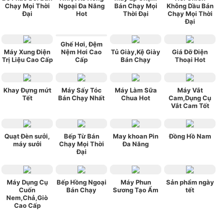
Chạy Mọi Thời
Ngoại Đa Năng
Bán Chạy Mọi
Không Dầu Bán
Đại
Hot
Thời Đại
Chạy Mọi Thời
Đại
Ghế Hơi, Đệm
Máy Xung Điện
Nệm Hơi Cao
Tủ Giày,Kệ Giày
Giá Đỡ Điện
Trị Liệu Cao Cấp
Cấp
Bán Chạy
Thoại Hot
Khay Đựng mứt
Máy Sấy Tóc
Máy Làm Sữa
Máy Vắt
Tết
Bán Chạy Nhất
Chua Hot
Cam,Dụng Cụ
Vắt Cam Tốt
Quạt Đèn sưởi,
Bếp Từ Bán
May khoan Pin
Đồng Hồ Nam
máy sưởi
Chạy Mọi Thời
Đa Năng
Đại
Máy Dụng Cụ
Bếp Hồng Ngoại
Máy Phun
Sản phẩm ngày
Cuốn
Bán Chạy
Sương Tạo Ẩm
tết
Nem,Chả,Giò
Cao Cấp