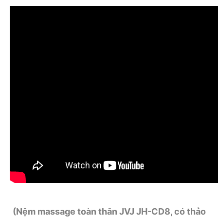
(Nệm massage toàn thân JVJ JH-CD8, có thảo