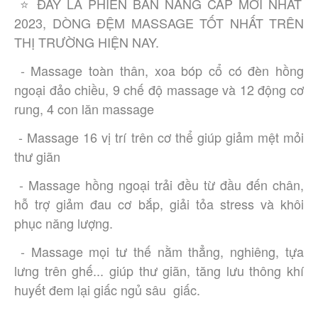
 ⭐ ĐÂY LÀ PHIÊN BẢN NÂNG CẤP MỚI NHẤT 
2023, DÒNG ĐỆM MASSAGE TỐT NHẤT TRÊN 
THỊ TRƯỜNG HIỆN NAY. 
 - Massage toàn thân, xoa bóp cổ có đèn hồng 
ngoại đảo chiều, 9 chế độ massage và 12 động cơ 
rung, 4 con lăn massage
 - Massage 16 vị trí trên cơ thể giúp giảm mệt mỏi 
thư giãn
 - Massage hồng ngoại trải đều từ đầu đến chân, 
hỗ trợ giảm đau cơ bắp, giải tỏa stress và khôi 
phục năng lượng.
 - Massage mọi tư thế nằm thẳng, nghiêng, tựa 
lưng trên ghế... giúp thư giãn, tăng lưu thông khí 
huyết đem lại giấc ngủ sâu  
giấc.