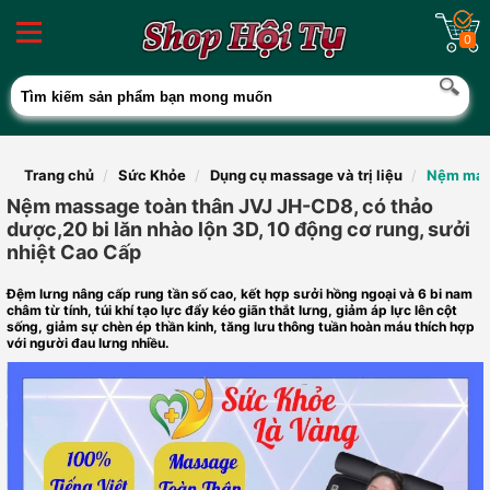
0
Trang chủ
Sức Khỏe
Dụng cụ massage và trị liệu
Nệm mass
Nệm massage toàn thân JVJ JH-CD8, có thảo
dược,20 bi lăn nhào lộn 3D, 10 động cơ rung, sưởi
nhiệt Cao Cấp
Đệm lưng nâng cấp rung tần số cao, kết hợp sưởi hồng ngoại và 6 bi nam
châm từ tính, túi khí tạo lực đẩy kéo giãn thắt lưng, giảm áp lực lên cột
sống, giảm sự chèn ép thần kinh, tăng lưu thông tuần hoàn máu thích hợp
với người đau lưng nhiều.