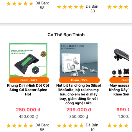
★★★★★
★★★★★
Đã Bán:
★★★★★
★★★★★
Đã Bán:
★★★★
★★★★
58
33
Có Thể Bạn Thích
Giảm -44%
Giảm -15%
Giảm 
Khung Định Hình Đốt Cột
Nút bịt tai chống ồn Silicol
Máy massag
Sống Cổ Doctor Spine
iMeBoBo, bịt tai cho mẹ
Không Dây 
Hot
bầu.cho em bé đi máy
Khỏe Siêu 
bay, giảm tiếng ồn với
công nghệ Đức
250.000 ₫
299.000 ₫
699.0
450.000 ₫
350.000 ₫
1.300.0
★★★★★
★★★★★
Đã Bán:
★★★★★
★★★★★
Đã Bán:
★★★★
★★★★
55
19