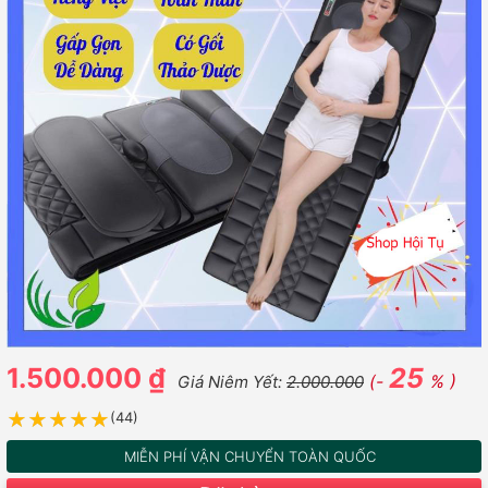
1.500.000 ₫
25
(-
% )
Giá Niêm Yết:
2.000.000
★★★★★
★★★★★
(44)
MIỄN PHÍ VẬN CHUYỂN TOÀN QUỐC