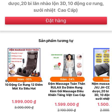
dược,20 bi lăn nhào lộn 3D, 10 động cơ rung,
sưởi nhiệt Cao Cấp)
Đặt hàng
Sản phẩm tương tự
Giảm -33%
Giảm -24%
Giảm 
Đệm Massage Toàn Thân
Đệm Massage Toàn Thân
Nệm massage
10 Động Cơ Rung 12 Điểm
RULAX Đa Điểm Rung
JVJ JH-CD8,
Mát Xa Siêu Hot
Kèm Gối Massage Điều
dược,20 bi lă
Khiển Tiếng Việt Cao Cấp
3D, 10 động
sưởi nhiệt
1.999.000 ₫
1.599.000 ₫
1.500.
3.000.000 ₫
2.100.000 ₫
2.000.