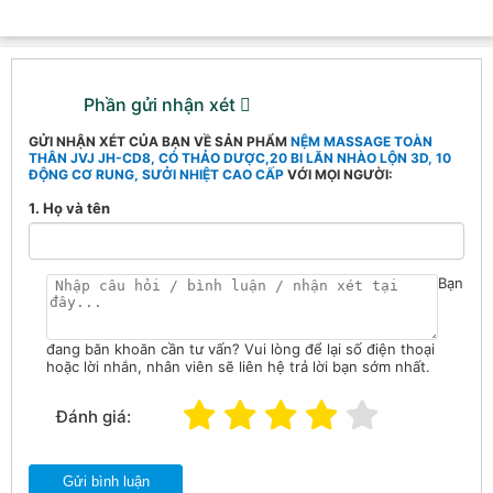
Phần gửi nhận xét
GỬI NHẬN XÉT CỦA BẠN VỀ SẢN PHẨM
NỆM MASSAGE TOÀN
THÂN JVJ JH-CD8, CÓ THẢO DƯỢC,20 BI LĂN NHÀO LỘN 3D, 10
ĐỘNG CƠ RUNG, SƯỞI NHIỆT CAO CẤP
VỚI MỌI NGƯỜI:
1. Họ và tên
Bạn
đang băn khoăn cần tư vấn? Vui lòng để lại số điện thoại
hoặc lời nhắn, nhân viên sẽ liên hệ trả lời bạn sớm nhất.
Đánh giá:
Gửi bình luận