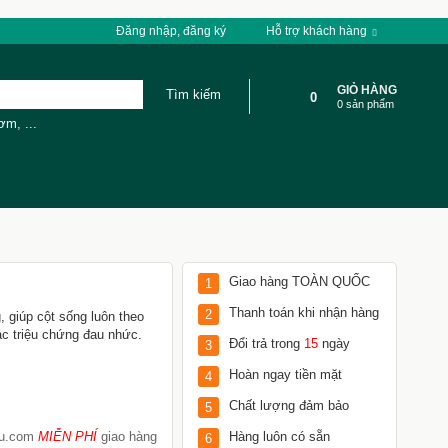
Đăng nhập, đăng ký
Hỗ trợ khách hàng
GIỎ HÀNG
0
0 sản phẩm
cơm
,
...
Giao hàng TOÀN QUỐC
1
Thanh toán khi nhận hàng
2
, giúp cột sống luôn theo
c triệu chứng đau nhức.
Đổi trả trong
15
ngày
3
Hoàn ngay tiền mặt
4
Chất lượng đảm bảo
5
Tu.com
MIỄN PHÍ
giao hàng
Hàng luôn có sẵn
6