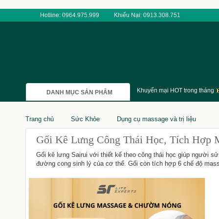
Hotline: 0964.975.999
Khiếu Nại: 0913.308.751
Khuyến mại HOT trong tháng
DANH MỤC SẢN PHẨM
Trang chủ
Sức Khỏe
Dụng cụ massage và trị liệu
Gối Kê Lưng Công Thái Học, Tích Hợp
Gối kê lưng Sairui với thiết kế theo công thái học giúp người sử
đường cong sinh lý của cơ thể. Gối còn tích hợp 6 chế độ mas