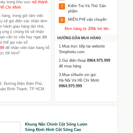
này trong khu vực
nội thành
Kiểm Tra Và Thử Sản
7
Hồ Chí Minh
.
phẩm
 hàng, trong giờ làm việc
MIỄN PHÍ vận chuyển
8
ụ sẽ gọi điện xác nhận đơn
ến hành giao hàng tận nhà,
Đơn hàng từ 200k trở lên
 ưng ý chúng tôi sẽ nhận
 bạn cần tư vấn hay ngại đặt
HƯỚNG DẪN MUA HÀNG
ó thể gọi vào số
1.Mua trực tiếp tại website
999
để nhân viên bán hàng hỗ
Shophoitu.com
ợc tốt hơn!"
2.Gọi điện thoại
0964.975.999
để mua hàng
3.Mua sỉ/buôn xin gọi:
Hà Nội Và Hồ Chí Minh:
B, Đường Điện Biên Phủ,
0964.975.999
uận Bình Thạnh, TP HCM
Khung Nắn Chỉnh Cột Sống Lượn
Sóng Định Hình Cột Sống Cao
g