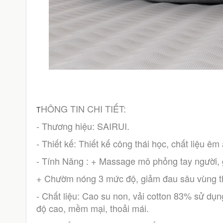
HÔNG TIN CHI TIẾT:
T
- Thương hiệu: SAIRUI.
- Thiết kế: Thiết kế công thái học, chất liệu êm 
- Tính Năng : + Massage mô phỏng tay người, g
+ Chườm nóng 3 mức độ, giảm đau sâu vùng th
- Chất liệu: Cao su non, vải cotton 83% sử dụng
độ cao, mềm mại, thoải mái.