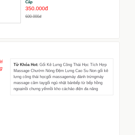
Cấp
m
c
350.000đ
600.000đ
6
ời
Từ Khóa Hot:
Gối Kê Lưng Công Thái Học
Tích Hợp
ng
Massage Chườm Nóng
Đệm Lưng Cao Su Non
gối kê
lưng công thái học
gối massage
máy đánh trứng
máy
massage câm tay
gối ngủ nhật bản
bếp từ
bếp hồng
ngoại
nồi chưng yến
nồi kho cá
chảo điện đa năng