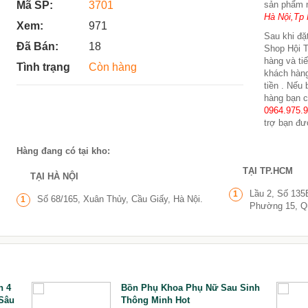
Mã SP:
3701
sản phẩm 
Hà Nội,Tp 
Xem:
971
Sau khi đặt
Đã Bán:
18
Shop Hội T
hàng và ti
Tình trạng
Còn hàng
khách hàng
tiền . Nếu
hàng bạn c
0964.975.
trợ bạn đư
Hàng đang có tại kho:
TẠI TP.HCM
TẠI HÀ NỘI
Lầu 2, Số 135
1
Số 68/165, Xuân Thủy, Cầu Giấy, Hà Nội.
1
Phường 15, Q
n 4
Bồn Phụ Khoa Phụ Nữ Sau Sinh
Sâu
Thông Minh Hot