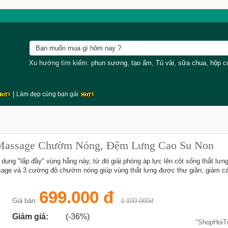
Xu hướng tìm kiếm:
phun sương
,
tạo ẩm
,
Tủ vải
,
sữa chua
,
hộp 
|
Làm đẹp cùng bạn gái
 Massage Chườm Nóng, Đệm Lưng Cao Su Non
 dụng "lấp đầy" vùng hẫng này, từ đó giải phóng áp lực lên cột sống thắt lưng
sage và 3 cường độ chườm nóng giúp vùng thắt lưng được thư giãn, giảm cá
699.000 đ
Giá bán:
1.100.000đ
Giảm giá:
(-36%)
"ShopHoi