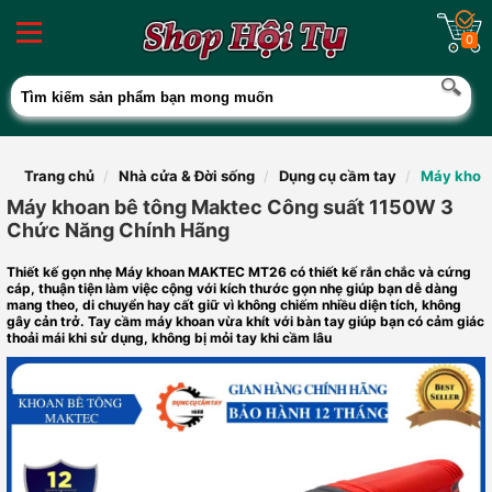
0
Trang chủ
Nhà cửa & Đời sống
Dụng cụ cầm tay
Máy khoan
Máy khoan bê tông Maktec Công suất 1150W 3
Chức Năng Chính Hãng
Thiết kế gọn nhẹ Máy khoan MAKTEC MT26 có thiết kế rắn chắc và cứng
cáp, thuận tiện làm việc cộng với kích thước gọn nhẹ giúp bạn dễ dàng
mang theo, di chuyển hay cất giữ vì không chiếm nhiều diện tích, không
gây cản trở. Tay cầm máy khoan vừa khít với bàn tay giúp bạn có cảm giác
thoải mái khi sử dụng, không bị mỏi tay khi cầm lâu