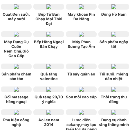
Quạt Đèn sưởi,
Bếp Từ Bán
May khoan Pin
Đồng Hồ Nam
máy sưởi
Chạy Mọi Thời
Đa Năng
Đại
Máy Dụng Cụ
Bếp Hồng Ngoại
Máy Phun
Sản phẩm ngày
Cuốn
Bán Chạy
Sương Tạo Ẩm
tết
Nem,Chả,Giò
Cao Cấp
Sản phẩm chăm
Quà tặng
Tủ sấy quần áo
Túi sưởi, miếng
sóc tóc
valentine
dán nhiệt
Gối massage
Quà tặng 20/10
Son môi cao câp
Thời trang thu
hồng ngoại
ý nghĩa
đông
Phụ kiện công
Áo len nam
Lược điện
Dụng cụ đánh
nghệ
2014
sokany,máy tạo
răng thông minh
kiểu tóc đa năng