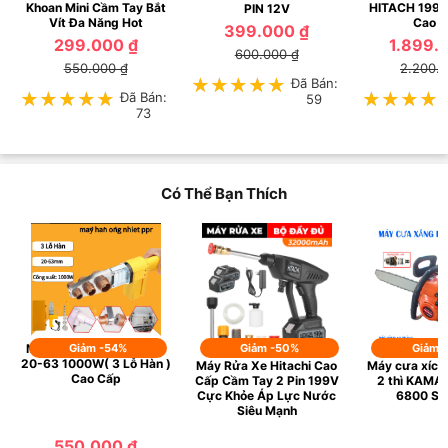
Khoan Mini Cầm Tay Bắt
HITACH 199v 
PIN 12V
Vít Đa Năng Hot
Cao 
399.000 ₫
299.000 ₫
1.899.
600.000 ₫
550.000 ₫
2.200.
★★★★★
★★★★★
Đã Bán:
★★★★★
★★★★★
Đã Bán:
★★★★
★★★★
59
73
Có Thể Bạn Thích
Máy Hàn Ống Nhiệt PPR
Giảm -54%
Giảm -50%
Giảm 
20-63 1000W( 3 Lỗ Hàn )
Máy Rửa Xe Hitachi Cao
Máy cưa xích
Cao Cấp
Cấp Cầm Tay 2 Pin 199V
2 thì KAM
Cực Khỏe Áp Lực Nước
6800 Siê
Siêu Mạnh
550.000 ₫