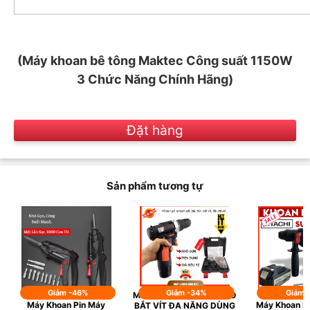
(Máy khoan bê tông Maktec Công suất 1150W
3 Chức Năng Chính Hãng)
Đặt hàng
Sản phẩm tương tự
Giảm -46%
Giảm -34%
Giảm 
MÁY KHOAN TAY AOTUO
Máy Khoan Pin Máy
Máy Khoan Bê
BẮT VÍT ĐA NĂNG DÙNG