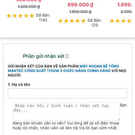
899.000 ₫
1.699.
1.200.000 ₫
1.800.000 ₫
3.000.
★★★★★
★★★★★
Đã Bán:
1145
★★★★★
★★★★★
Đã Bán:
★★★★
★★★★
129
Phần gửi nhận xét
GỬI NHẬN XÉT CỦA BẠN VỀ SẢN PHẨM
MÁY KHOAN BÊ TÔNG
MAKTEC CÔNG SUẤT 1150W 3 CHỨC NĂNG CHÍNH HÃNG
VỚI MỌI
NGƯỜI:
1. Họ và tên
Bạn
đang băn khoăn cần tư vấn? Vui lòng để lại số điện thoại
hoặc lời nhắn, nhân viên sẽ liên hệ trả lời bạn sớm nhất.