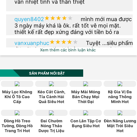
vấn nhiệt tình và thân thiệt
★★★★★
★★★★★
quyen8402
mình mới mua được
3 ngày máy khá là ôk. rất tốt vê mọi mặt.
thiết kế rất đẹp xứng đáng với tiền bỏ ra
★★★★★
★★★★★
vanxuanphuc
Tuyệt ...siêu phẩm
rồi nói gì nữa giờ. Giá rẻ hơn tí nữa thì OK.
Xem thêm các bình luận khác
★★★★★
★★★★★
phuong.vu2612
Thêm phiên bản
màu xanh dạ quang đi nhé
SẢN PHẨM NỔI BẬT
★★★★★
★★★★★
vn0984_520
Sản phẩm có kiểu
Máy Lọc Không
Kéo Cắt Cành,
Máy Mài Móng
Kệ Gia Vị Đa
dáng đẹp, hợp thời trang, phù hợp với túi
Khí Ô Tô Cao
Tỉa Cành Hái
Bán Chạy Mọi
năng Thông
Cấp
Quả Siêu Hot
Thời Đại
Minh Hot
tiền, chính sách bảo hành tốt. Rất hài lòng về
sản phẩm này.
★★★★★
★★★★★
ngoquan112
Mua cho ba mình
xài được hơn 1 tháng rồi , giá cả hợp lý , vừa
Đồng Hồ Treo
Đai Chườm
Con Lăn Tập Cơ
Đèn Năng Lương
Tường, Đồng Hồ
Nóng Thảo
Bụng Siêu Hot
Mặt Trời Siêu
túi tiền , máy gọn nhẹ , ba mình rất vừa ý .
Trang Trí Hot
Dược Trị Liệu
Hot