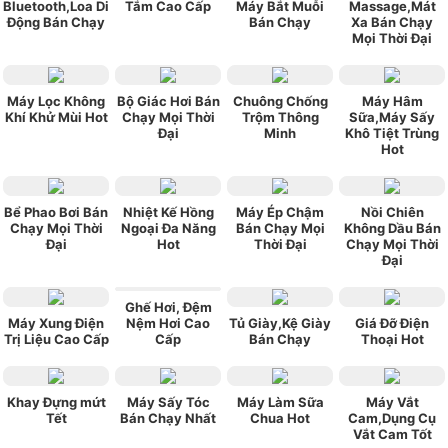
Bluetooth,Loa Di
Tắm Cao Cấp
Máy Bắt Muỗi
Massage,Mát
Động Bán Chạy
Bán Chạy
Xa Bán Chạy
Mọi Thời Đại
Máy Lọc Không
Bộ Giác Hơi Bán
Chuông Chống
Máy Hâm
Khí Khử Mùi Hot
Chạy Mọi Thời
Trộm Thông
Sữa,Máy Sấy
Đại
Minh
Khô Tiệt Trùng
Hot
Bể Phao Bơi Bán
Nhiệt Kế Hồng
Máy Ép Chậm
Nồi Chiên
Chạy Mọi Thời
Ngoại Đa Năng
Bán Chạy Mọi
Không Dầu Bán
Đại
Hot
Thời Đại
Chạy Mọi Thời
Đại
Ghế Hơi, Đệm
Máy Xung Điện
Nệm Hơi Cao
Tủ Giày,Kệ Giày
Giá Đỡ Điện
Trị Liệu Cao Cấp
Cấp
Bán Chạy
Thoại Hot
Khay Đựng mứt
Máy Sấy Tóc
Máy Làm Sữa
Máy Vắt
Tết
Bán Chạy Nhất
Chua Hot
Cam,Dụng Cụ
Vắt Cam Tốt