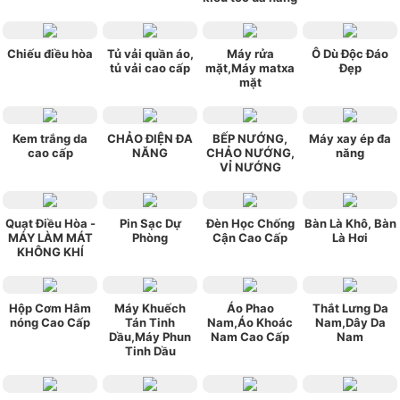
Chiếu điều hòa
Tủ vải quần áo,
Máy rửa
Ô Dù Độc Đáo
tủ vải cao cấp
mặt,Máy matxa
Đẹp
mặt
Kem trắng da
CHẢO ĐIỆN ĐA
BẾP NƯỚNG,
Máy xay ép đa
cao cấp
NĂNG
CHẢO NƯỚNG,
năng
VỈ NƯỚNG
Quạt Điều Hòa -
Pin Sạc Dự
Đèn Học Chống
Bàn Là Khô, Bàn
MÁY LÀM MÁT
Phòng
Cận Cao Cấp
Là Hơi
KHÔNG KHÍ
Hộp Cơm Hâm
Máy Khuếch
Áo Phao
Thắt Lưng Da
nóng Cao Cấp
Tán Tinh
Nam,Áo Khoác
Nam,Dây Da
Dầu,Máy Phun
Nam Cao Cấp
Nam
Tinh Dầu