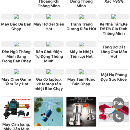
Thoáng Khí
Động Thông
Xác >95%
Thông Minh
Minh
Máy Bào Đá Bán
Máy Hơ Gel Siêu
Tranh Tráng
Kệ Nhà Tắm,Kệ
Chạy
Hot
Gương Siêu HOt
Để Đồ Gia Đình
Thông Minh
Tông Đơ Cắt
Đèn Ngủ Thông
Bản Chải Điện
Máy In Nhiệt
Lông Chó Mèo
Minh Sang
Tự Động Thông
Tiện Lợi Hot
Hot
Trọng Bán Chạy
Minh
Mặt Nạ Phòng
Máy Chơi Game
Giá đỡ laptop,
Máy Tăm Nước
Độc Sức Khoẻ
Cầm Tay Hot
kệ laptop tản
Bán Chạy
nhiệt Bán Chạy
Máy Cần bằng,
Máy Cân Mực