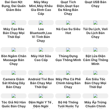
Đai Gen Nịt
Máy May
Quạt Tích
Quạt USB Bán
Bụng, Đai Quấn
Mini,Máy Khâu
Điện,Quạt Sạc
Chạy
Giảm Béo
Gia Đình Cao
Đa Năng Bán
Cấp
Chạy
Máy Cạo Râu
Loa
Ná Cao Su Siêu
Túi Du Lịch, Vali
Bán Chạy Mọi
Bluetooth,Loa
Hot
Du Lịch Bán
Thời Đại
Vi Tính Bán
Chạy
Chạy
Bồn Ngâm Chân
Máy Hút Sữa
Thùng Đựng
Bật Lửa Điện
Massage Bán
Cao Cấp
Gạo Thông Minh
Cảm Ứng Thông
Chạy
Minh
Camera Giám
Android Tivi Box
Máy Pha Cà Phê
Ấm Siêu Tốc
Sát Không Dây
Bán Chạy Mọi
Chính hãng Bán
Bán Chạy Mọi
Bán Chạy
Thời Đại
Chạy
Thời Đại
Tóc Giả Nữ Hàn
Đệm Ngồi Y Tế ,
Bộ Hệ Thống
Máy Ấp Trứng
Quốc Bán Chạy
Đệm Ngồi
Tưới Nước Tự
Chuẩn Chính