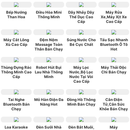
Bếp Nướng
Điều Hòa Mini
Dây Nhảy Dây
Máy Rửa
Than Hoa
Thông Minh
Thể Dục Cao
Xe,Máy Xịt Xe
Cấp
Cao Cấp
Máy Cắt Lông
Đệm Nệm
Súng Nước Cho
Tẩu Sạc Nhanh
Xù Cao Cấp
Massage Toàn
Bé Cực Chất
Bluetooth Ô Tô
Thân Bán Chạy
Hot
Thùng Đựng Rác
Robot Hút Bụi
Máy Lọc
Máy Thải Độc
Thông Minh Cao
Lau Nhà Thông
Nước,Bộ Lọc
Chì Bán Chạy
Cấp
Minh
Nước Tại Vòi
Cao Cấp
Tai Nghe
Mỏ Hàn Điện Đa
Đồng Hồ Thông
Cân Điện
Bluetooth Bán
Năng Hot
Minh Bán Chạy
Tử,Cân Sức
Chạy
Khỏe Bán Chạy
Loa Karaoke
Đèn Sưởi Nhà
Đèn Bắt Muỗi,
Máy