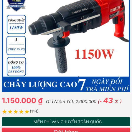
1.150.000 ₫
43
(-
% )
Giá Niêm Yết:
2.000.000
★★★★★
★★★★★
(114)
MIỄN PHÍ VẬN CHUYỂN TOÀN QUỐC