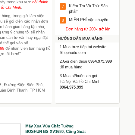
này trong khu vực
nội thành
Kiểm Tra Và Thử Sản
7
Hồ Chí Minh
.
phẩm
 hàng, trong giờ làm việc
MIỄN PHÍ vận chuyển
8
ụ sẽ gọi điện xác nhận đơn
ến hành giao hàng tận nhà,
Đơn hàng từ 200k trở lên
 ưng ý chúng tôi sẽ nhận
 bạn cần tư vấn hay ngại đặt
HƯỚNG DẪN MUA HÀNG
ó thể gọi vào số
1.Mua trực tiếp tại website
999
để nhân viên bán hàng hỗ
Shophoitu.com
ợc tốt hơn!"
2.Gọi điện thoại
0964.975.999
để mua hàng
3.Mua sỉ/buôn xin gọi:
Hà Nội Và Hồ Chí Minh:
B, Đường Điện Biên Phủ,
0964.975.999
uận Bình Thạnh, TP HCM
Máy Xoa Vữa Chát Tường
K
BOSHUN BS-XV1680, Công Suất
0