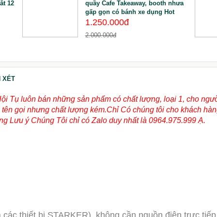
ắt 12
quầy Cafe Takeaway, booth nhưa
gấp gọn có bánh xe dụng Hot
1.250.000đ
2.000.000đ
 XÉT
Hội Tụ luôn bán những sản phẩm có chất lượng, loại 1, cho ngư
ùng tên gọi nhưng chất lượng kém.Chỉ Có chúng tôi cho khách hà
g Lưu ý Chúng Tôi chỉ có Zalo duy nhất là 0964.975.999 Ạ.
 các thiết bị STARKER), không cần nguồn điện trực tiếp