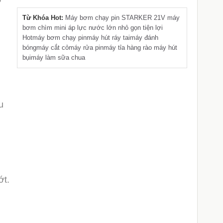
Từ Khóa Hot:
Máy bơm chạy pin STARKER 21V
máy
bơm chìm mini áp lực nước lớn
nhỏ gọn
tiện lợi
Hot
máy bơm chạy pin
máy hút ráy tai
máy đánh
bóng
máy cắt cỏ
máy rửa pin
máy tỉa hàng rào
máy hút
bụi
máy làm sữa chua
u
ớt.