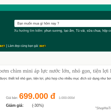
Xu hướng tìm kiếm:
phun sương
,
tạo ẩm
,
Tủ vải
,
sữa chua
,
hộp 
|
Làm đẹp cùng bạn gái
 chìm mini áp lực nước lớn, nhỏ gọn, tiện lợi 
 thiết kế nhỏ gọn, tiện lợi, phù hợp cho nhiều mục đích sử dụng như bơ
699.000 đ
Giá bán:
1.000.000đ
Giảm giá:
(-30%)
"ShopHoi