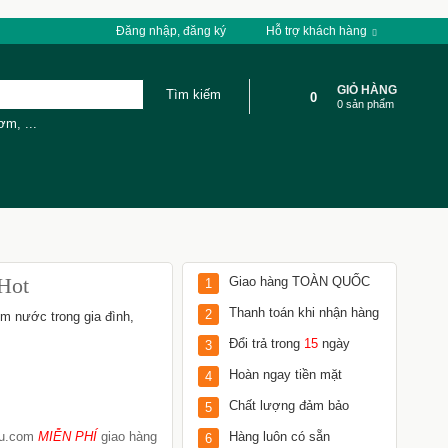
Đăng nhập, đăng ký
Hỗ trợ khách hàng
GIỎ HÀNG
0
0 sản phẩm
cơm
,
...
Hot
Giao hàng TOÀN QUỐC
1
Thanh toán khi nhận hàng
2
m nước trong gia đình,
Đổi trả trong
15
ngày
3
Hoàn ngay tiền mặt
4
Chất lượng đảm bảo
5
Tu.com
MIỄN PHÍ
giao hàng
Hàng luôn có sẵn
6