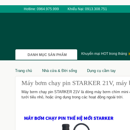
Hotline: 0964.975.999
Khiếu Nại: 0913.308.751
Khuyến mại HOT trong tháng
DANH MỤC SẢN PHẨM
Trang chủ
Nhà cửa & Đời sống
Dụng cụ cầm tay
Máy bơm chạy pin STARKER 21V, máy bơm
Máy bơm chạy pin STARKER 21V là dòng máy bơm chìm mini được
tưới tiêu nhỏ, hoặc ứng dụng trong các hoạt động ngoài trời.