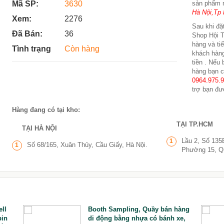
Mã SP:
3630
sản phẩm 
Hà Nội,Tp 
Xem:
2276
Sau khi đặt
Đã Bán:
36
Shop Hội T
hàng và ti
Tình trạng
Còn hàng
khách hàng
tiền . Nếu
hàng bạn c
0964.975.
trợ bạn đư
Hàng đang có tại kho:
TẠI TP.HCM
TẠI HÀ NỘI
Lầu 2, Số 135
1
Số 68/165, Xuân Thủy, Cầu Giấy, Hà Nội.
1
Phường 15, Q
ll
Booth Sampling, Quầy bán hàng
pin
di động bằng nhựa có bánh xe,