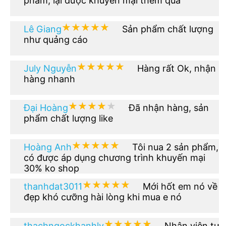
phẩm, lại dược khuyến mại thêm quà
★★★★★
★★★★★
Lê Giang
Sản phẩm chất lượng
như quảng cáo
★★★★★
★★★★★
July Nguyễn
Hàng rất Ok, nhận
hàng nhanh
★★★★★
★★★★★
Đại Hoàng
Đã nhận hàng, sản
phẩm chất lượng like
★★★★★
★★★★★
Hoàng Anh
Tôi nua 2 sản phẩm,
có được áp dụng chương trình khuyến mại
30% ko shop
★★★★★
★★★★★
thanhdat3011
Mới hốt em nó về
đẹp khó cưỡng hài lòng khi mua e nó
★★★★★
★★★★★
thachngockhanhly
Nhân viên tư