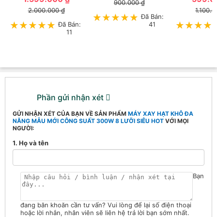
900.000 ₫
2.000.000 ₫
1.100.0
★★★★★
★★★★★
Đã Bán:
★★★★★
★★★★★
Đã Bán:
41
★★★★
★★★★
11
Phần gửi nhận xét
GỬI NHẬN XÉT CỦA BẠN VỀ SẢN PHẨM
MÁY XAY HẠT KHÔ ĐA
NĂNG MẪU MỚI CÔNG SUẤT 300W 8 LƯỠI SIÊU HOT
VỚI MỌI
NGƯỜI:
1. Họ và tên
Bạn
đang băn khoăn cần tư vấn? Vui lòng để lại số điện thoại
hoặc lời nhắn, nhân viên sẽ liên hệ trả lời bạn sớm nhất.