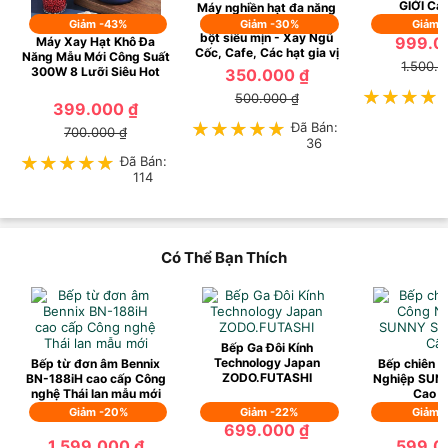
GIỚI Ca
Máy nghiền hạt đa năng
mini siêu tốc - Máy xay
Giảm -43%
Giảm -30%
Giảm 
bột siêu mịn - Xay Ngũ
999.0
Máy Xay Hạt Khô Đa
Cốc, Cafe, Các hạt gia vị
Năng Mẫu Mới Công Suất
1.500.0
300W 8 Lưỡi Siêu Hot
350.000 ₫
★★★★
★★★★
500.000 ₫
399.000 ₫
★★★★★
★★★★★
Đã Bán:
700.000 ₫
36
★★★★★
★★★★★
Đã Bán:
114
Có Thể Bạn Thích
Bếp Ga Đôi Kính
Technology Japan
Bếp từ đơn âm Bennix
Bếp chiên đ
ZODO.FUTASHI
BN-188iH cao cấp Công
Nghiệp SUN
nghệ Thái lan mẫu mới
Cao 
Giảm -20%
Giảm -22%
Giảm 
699.000 ₫
1.599.000 ₫
599.0