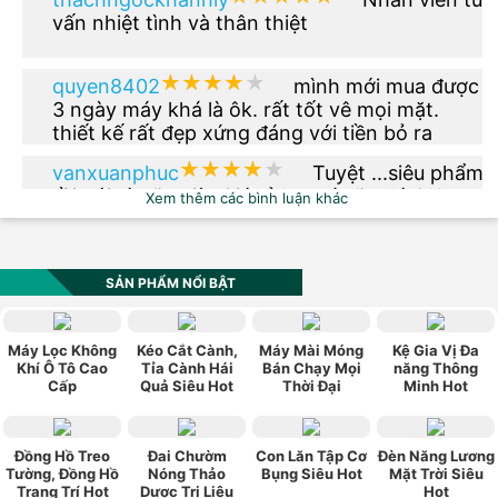
vấn nhiệt tình và thân thiệt
★★★★★
★★★★★
quyen8402
mình mới mua được
3 ngày máy khá là ôk. rất tốt vê mọi mặt.
thiết kế rất đẹp xứng đáng với tiền bỏ ra
★★★★★
★★★★★
vanxuanphuc
Tuyệt ...siêu phẩm
rồi nói gì nữa giờ. Giá rẻ hơn tí nữa thì OK.
Xem thêm các bình luận khác
★★★★★
★★★★★
phuong.vu2612
Thêm phiên bản
màu xanh dạ quang đi nhé
SẢN PHẨM NỔI BẬT
★★★★★
★★★★★
vn0984_520
Sản phẩm có kiểu
Máy Lọc Không
Kéo Cắt Cành,
Máy Mài Móng
Kệ Gia Vị Đa
dáng đẹp, hợp thời trang, phù hợp với túi
Khí Ô Tô Cao
Tỉa Cành Hái
Bán Chạy Mọi
năng Thông
Cấp
Quả Siêu Hot
Thời Đại
Minh Hot
tiền, chính sách bảo hành tốt. Rất hài lòng về
sản phẩm này.
★★★★★
★★★★★
ngoquan112
Mua cho ba mình
xài được hơn 1 tháng rồi , giá cả hợp lý , vừa
Đồng Hồ Treo
Đai Chườm
Con Lăn Tập Cơ
Đèn Năng Lương
Tường, Đồng Hồ
Nóng Thảo
Bụng Siêu Hot
Mặt Trời Siêu
túi tiền , máy gọn nhẹ , ba mình rất vừa ý .
Trang Trí Hot
Dược Trị Liệu
Hot