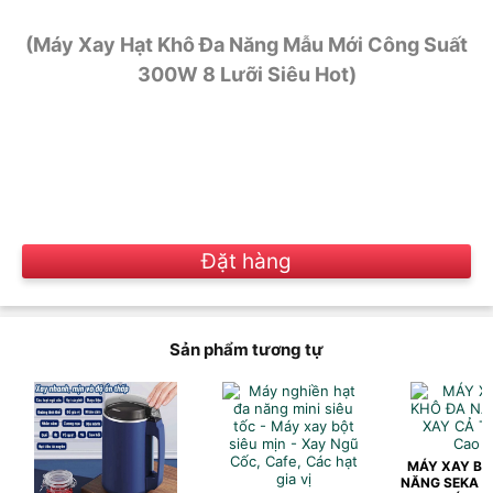
(Máy Xay Hạt Khô Đa Năng Mẫu Mới Công Suất
300W 8 Lưỡi Siêu Hot)
Đặt hàng
Sản phẩm tương tự
MÁY XAY BỘ
NĂNG SEKA X