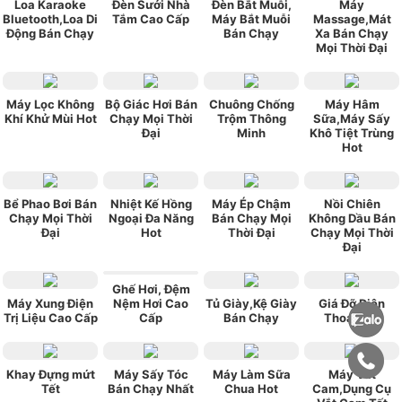
Loa Karaoke
Đèn Sưởi Nhà
Đèn Bắt Muỗi,
Máy
Bluetooth,Loa Di
Tắm Cao Cấp
Máy Bắt Muỗi
Massage,Mát
Động Bán Chạy
Bán Chạy
Xa Bán Chạy
Mọi Thời Đại
Máy Lọc Không
Bộ Giác Hơi Bán
Chuông Chống
Máy Hâm
Khí Khử Mùi Hot
Chạy Mọi Thời
Trộm Thông
Sữa,Máy Sấy
Đại
Minh
Khô Tiệt Trùng
Hot
Bể Phao Bơi Bán
Nhiệt Kế Hồng
Máy Ép Chậm
Nồi Chiên
Chạy Mọi Thời
Ngoại Đa Năng
Bán Chạy Mọi
Không Dầu Bán
Đại
Hot
Thời Đại
Chạy Mọi Thời
Đại
Ghế Hơi, Đệm
Máy Xung Điện
Nệm Hơi Cao
Tủ Giày,Kệ Giày
Giá Đỡ Điện
Trị Liệu Cao Cấp
Cấp
Bán Chạy
Thoại Hot
Khay Đựng mứt
Máy Sấy Tóc
Máy Làm Sữa
Máy Vắt
Tết
Bán Chạy Nhất
Chua Hot
Cam,Dụng Cụ