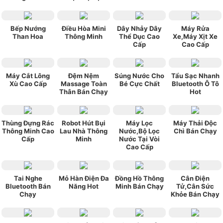
Bếp Nướng
Điều Hòa Mini
Dây Nhảy Dây
Máy Rửa
Than Hoa
Thông Minh
Thể Dục Cao
Xe,Máy Xịt Xe
Cấp
Cao Cấp
Máy Cắt Lông
Đệm Nệm
Súng Nước Cho
Tẩu Sạc Nhanh
Xù Cao Cấp
Massage Toàn
Bé Cực Chất
Bluetooth Ô Tô
Thân Bán Chạy
Hot
Thùng Đựng Rác
Robot Hút Bụi
Máy Lọc
Máy Thải Độc
Thông Minh Cao
Lau Nhà Thông
Nước,Bộ Lọc
Chì Bán Chạy
Cấp
Minh
Nước Tại Vòi
Cao Cấp
Tai Nghe
Mỏ Hàn Điện Đa
Đồng Hồ Thông
Cân Điện
Bluetooth Bán
Năng Hot
Minh Bán Chạy
Tử,Cân Sức
Chạy
Khỏe Bán Chạy