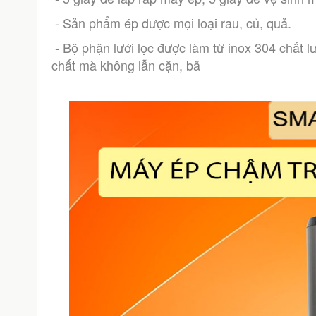
 - Sản phẩm ép được mọi loại rau, củ, quả.
 - Bộ phận lưới lọc được làm từ inox 304 chất lượng cao, với hai tầng lọc, đảm bảo tỷ lệ nước ép nguyên 
chất mà không lẫn cặn, bã