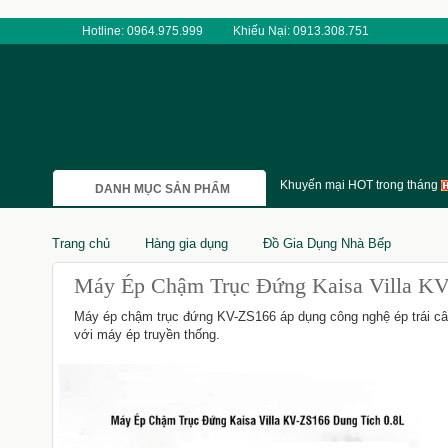
Hotline: 0964.975.999
Khiếu Nại: 0913.308.751
Khuyến mại HOT trong tháng
DANH MỤC SẢN PHẨM
Trang chủ
Hàng gia dụng
Đồ Gia Dụng Nhà Bếp
Máy Ép Chậm Trục Đứng Kaisa Villa KV
Máy ép chậm trục đứng KV-ZS166 áp dụng công nghệ ép trái câ
với máy ép truyền thống.