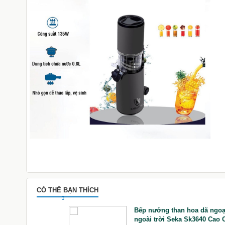
CÓ THỂ BẠN THÍCH
hilips Trái Cây,
Bếp nướng than hoa dã ngoạ
89/71 Trục Ngang
ngoài trời Seka Sk3640 Cao 