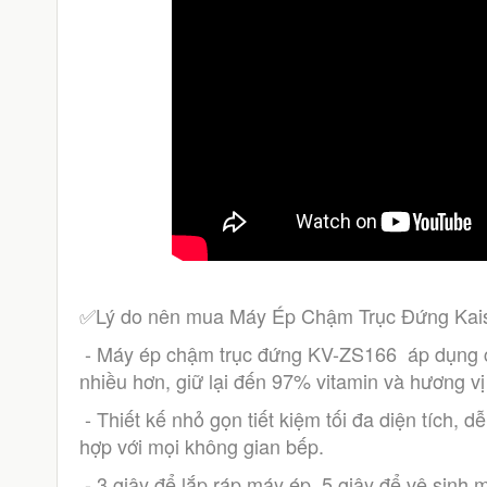
✅Lý do nên mua Máy Ép Chậm Trục Đứng Kais
 - Máy ép chậm trục đứng KV-ZS166  áp dụng công nghệ ép trái cây tốc độ chậm, cho lượng nước ép 
nhiều hơn, giữ lại đến 97% vitamin và hương v
 - Thiết kế nhỏ gọn tiết kiệm tối đa diện tích, dễ dàng tháo lắp và vệ sinh, màu sắc đơn giản hiện đại phù 
hợp với mọi không gian bếp.
 - 3 giây để lắp ráp máy ép, 5 giây để vệ sinh 