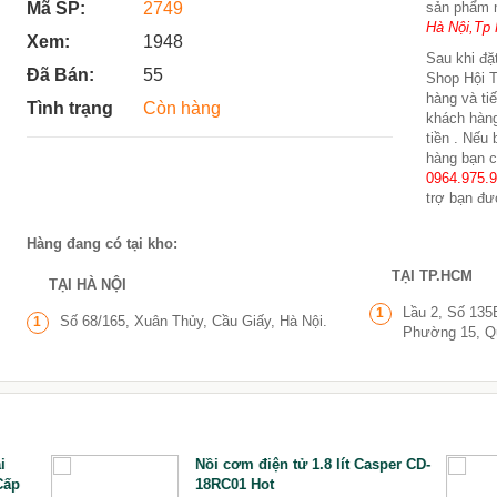
Mã SP:
2749
sản phẩm 
Hà Nội,Tp 
Xem:
1948
Sau khi đặt
Đã Bán:
55
Shop Hội T
hàng và ti
Tình trạng
Còn hàng
khách hàng
tiền . Nếu
hàng bạn c
0964.975.
trợ bạn đư
Hàng đang có tại kho:
TẠI TP.HCM
TẠI HÀ NỘI
Lầu 2, Số 135
1
Số 68/165, Xuân Thủy, Cầu Giấy, Hà Nội.
1
Phường 15, Q
i
Nồi cơm điện tử 1.8 lít Casper CD-
Cấp
18RC01 Hot