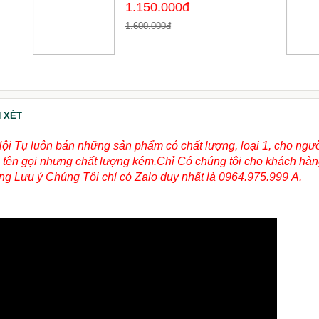
1.150.000đ
1.600.000đ
 XÉT
Hội Tụ luôn bán những sản phẩm có chất lượng, loại 1, cho ngư
ùng tên gọi nhưng chất lượng kém.Chỉ Có chúng tôi cho khách hà
g Lưu ý Chúng Tôi chỉ có Zalo duy nhất là 0964.975.999 Ạ.