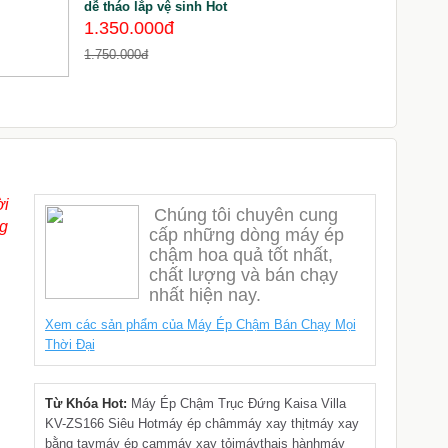
dễ tháo lắp vệ sinh Hot
1.350.000đ
7
1.750.000đ
ời
Chúng tôi chuyên cung
ng
cấp những dòng máy ép
chậm hoa quả tốt nhất,
chất lượng và bán chạy
nhất hiện nay.
Xem các sản phẩm của Máy Ép Chậm Bán Chạy Mọi
Thời Đại
Từ Khóa Hot:
Máy Ép Chậm Trục Đứng Kaisa Villa
KV-ZS166 Siêu Hot
máy ép châm
máy xay thịt
máy xay
bằng tay
máy ép cam
máy xay tỏi
máythais hành
máy