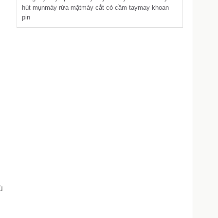
hút mụn
máy rửa mặt
máy cắt cỏ cầm tay
may khoan
pin