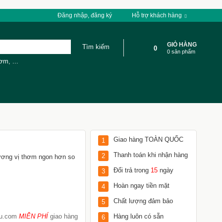
Đăng nhập, đăng ký
Hỗ trợ khách hàng
GIỎ HÀNG
0
0 sản phẩm
cơm
,
...
Giao hàng TOÀN QUỐC
1
Thanh toán khi nhận hàng
2
ương vị thơm ngon hơn so
Đổi trả trong
15
ngày
3
Hoàn ngay tiền mặt
4
Chất lượng đảm bảo
5
Tu.com
MIỄN PHÍ
giao hàng
Hàng luôn có sẵn
6