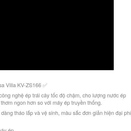
a Villa KV-ZS166 ✅
ị thơm ngon hơn so với máy ép truyền thống. 
máy ép 