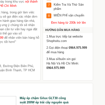
này trong khu vực
nội thành
Kiểm Tra Và Thử Sản
7
Hồ Chí Minh
.
phẩm
 hàng, trong giờ làm việc
MIỄN PHÍ vận chuyển
8
ụ sẽ gọi điện xác nhận đơn
ến hành giao hàng tận nhà,
Đơn hàng từ 200k trở lên
 ưng ý chúng tôi sẽ nhận
 bạn cần tư vấn hay ngại đặt
HƯỚNG DẪN MUA HÀNG
ó thể gọi vào số
1.Mua trực tiếp tại website
999
để nhân viên bán hàng hỗ
Shophoitu.com
ợc tốt hơn!"
2.Gọi điện thoại
0964.975.999
để mua hàng
3.Mua sỉ/buôn xin gọi:
Hà Nội Và Hồ Chí Minh:
B, Đường Điện Biên Phủ,
0964.975.999
uận Bình Thạnh, TP HCM
Máy ép chậm Gilux GLT30 công
N
suất 200W ép trái cây nguyên quả