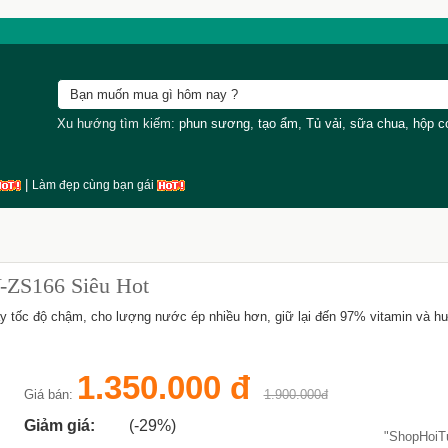
Xu hướng tìm kiếm:
phun sương
,
tạo ẩm
,
Tủ vải
,
sữa chua
,
hộp 
|
Làm đẹp cùng bạn gái
-ZS166 Siêu Hot
y tốc độ chậm, cho lượng nước ép nhiều hơn, giữ lại đến 97% vitamin và h
1.350.000 đ
Giá bán:
1.900.000đ
Giảm giá:
(-29%)
"ShopHoi