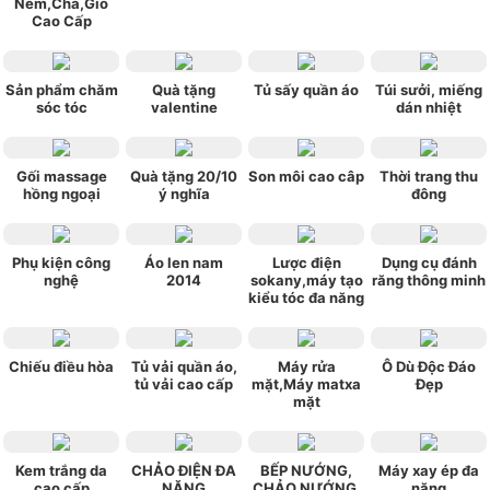
Nem,Chả,Giò
Cao Cấp
Sản phẩm chăm
Quà tặng
Tủ sấy quần áo
Túi sưởi, miếng
sóc tóc
valentine
dán nhiệt
Gối massage
Quà tặng 20/10
Son môi cao câp
Thời trang thu
hồng ngoại
ý nghĩa
đông
Phụ kiện công
Áo len nam
Lược điện
Dụng cụ đánh
nghệ
2014
sokany,máy tạo
răng thông minh
kiểu tóc đa năng
Chiếu điều hòa
Tủ vải quần áo,
Máy rửa
Ô Dù Độc Đáo
tủ vải cao cấp
mặt,Máy matxa
Đẹp
mặt
Kem trắng da
CHẢO ĐIỆN ĐA
BẾP NƯỚNG,
Máy xay ép đa
cao cấp
NĂNG
CHẢO NƯỚNG,
năng