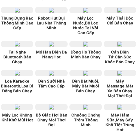
Thùng Đựng Rác
Robot Hút Bụi
Máy Lọc
Máy Thải Độc
Thông Minh Cao
Lau Nhà Thông
Nước,Bộ Lọc
Chì Bán Chạy
Cấp
Minh
Nước Tại Vòi
Cao Cấp
Tai Nghe
Mỏ Hàn Điện Đa
Đồng Hồ Thông
Cân Điện
Bluetooth Bán
Năng Hot
Minh Bán Chạy
Tử,Cân Sức
Chạy
Khỏe Bán Chạy
Loa Karaoke
Đèn Sưởi Nhà
Đèn Bắt Muỗi,
Máy
Bluetooth,Loa Di
Tắm Cao Cấp
Máy Bắt Muỗi
Massage,Mát
Động Bán Chạy
Bán Chạy
Xa Bán Chạy
Mọi Thời Đại
Máy Lọc Không
Bộ Giác Hơi Bán
Chuông Chống
Máy Hâm
Khí Khử Mùi Hot
Chạy Mọi Thời
Trộm Thông
Sữa,Máy Sấy
Đại
Minh
Khô Tiệt Trùng
Hot