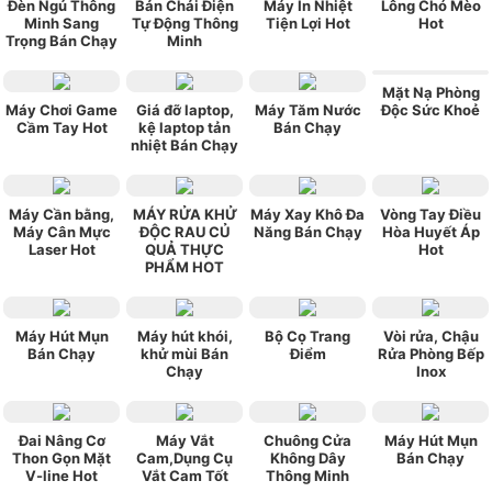
Đèn Ngủ Thông
Bản Chải Điện
Máy In Nhiệt
Lông Chó Mèo
Minh Sang
Tự Động Thông
Tiện Lợi Hot
Hot
Trọng Bán Chạy
Minh
Mặt Nạ Phòng
Máy Chơi Game
Giá đỡ laptop,
Máy Tăm Nước
Độc Sức Khoẻ
Cầm Tay Hot
kệ laptop tản
Bán Chạy
nhiệt Bán Chạy
Máy Cần bằng,
MÁY RỬA KHỬ
Máy Xay Khô Đa
Vòng Tay Điều
Máy Cân Mực
ĐỘC RAU CỦ
Năng Bán Chạy
Hòa Huyết Áp
Laser Hot
QUẢ THỰC
Hot
PHẨM HOT
Máy Hút Mụn
Máy hút khói,
Bộ Cọ Trang
Vòi rửa, Chậu
Bán Chạy
khử mùi Bán
Điểm
Rửa Phòng Bếp
Chạy
Inox
Đai Nâng Cơ
Máy Vắt
Chuông Cửa
Máy Hút Mụn
Thon Gọn Mặt
Cam,Dụng Cụ
Không Dây
Bán Chạy
V-line Hot
Vắt Cam Tốt
Thông Minh