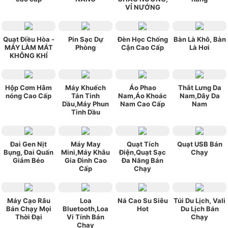
VỈ NƯỚNG
Quạt Điều Hòa -
Pin Sạc Dự
Đèn Học Chống
Bàn Là Khô, Bàn
MÁY LÀM MÁT
Phòng
Cận Cao Cấp
Là Hơi
KHÔNG KHÍ
Hộp Cơm Hâm
Máy Khuếch
Áo Phao
Thắt Lưng Da
nóng Cao Cấp
Tán Tinh
Nam,Áo Khoác
Nam,Dây Da
Dầu,Máy Phun
Nam Cao Cấp
Nam
Tinh Dầu
Đai Gen Nịt
Máy May
Quạt Tích
Quạt USB Bán
Bụng, Đai Quấn
Mini,Máy Khâu
Điện,Quạt Sạc
Chạy
Giảm Béo
Gia Đình Cao
Đa Năng Bán
Cấp
Chạy
Máy Cạo Râu
Loa
Ná Cao Su Siêu
Túi Du Lịch, Vali
Bán Chạy Mọi
Bluetooth,Loa
Hot
Du Lịch Bán
Thời Đại
Vi Tính Bán
Chạy
Chạy