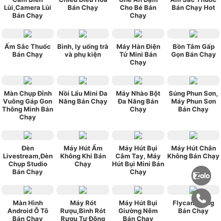
Lùi,Camera Lùi
Bán Chạy
Cho Bé Bán
Bán Chạy Hot
Bán Chạy
Chạy
Ấm Sắc Thuốc
Bình, ly uống trà
Máy Hàn Điện
Bồn Tắm Gấp
Bán Chạy
và phụ kiện
Tử Mini Bán
Gọn Bán Chạy
Chạy
Màn Chụp Đỉnh
Nồi Lẩu Mini Đa
Máy Nhào Bột
Súng Phun Sơn,
Vuông Gáp Gon
Năng Bán Chạy
Đa Năng Bán
Máy Phun Sơn
Thông Minh Bán
Chạy
Bán Chạy
Chạy
Đèn
Máy Hút Ẩm
Máy Hút Bụi
Máy Hút Chân
Livestream,Đèn
Không Khí Bán
Câm Tay, Máy
Không Bán Chạy
Chụp Studio
Chạy
Hút Bụi Mini Bán
Bán Chạy
Chạy
Màn Hình
Máy Rót
Máy Hút Bụi
Flycam Đang
Android Ô Tô
Rượu,Bình Rót
Giường Nêm
Bán Chạy
Bán Chạy
Rượu Tự Đông
Bán Chạy