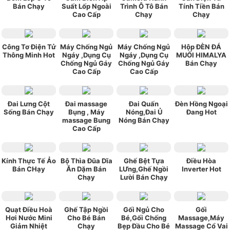
Bán Chạy
Suất Lốp Ngoài
Trình Ô Tô Bán
Tính Tiền Bán
Cao Cấp
Chạy
Chạy
Công Tơ Điện Tử
Máy Chống Ngủ
Máy Chống Ngủ
Hộp ĐÈN ĐÁ
Thông Minh Hot
Ngáy ,Dụng Cụ
Ngáy ,Dụng Cụ
MUỐI HIMALYA
Chống Ngủ Gáy
Chống Ngủ Gáy
Bán Chạy
Cao Cấp
Cao Cấp
Đai Lưng Cột
Đai massage
Đai Quấn
Đèn Hồng Ngoại
Sống Bán Chạy
Bụng , Máy
Nóng,Đai Ủ
Đang Hot
massage Bung
Nóng Bán Chạy
Cao Cấp
Kính Thực Tế Ảo
Bộ Thìa Đũa Dĩa
Ghế Bệt Tựa
Điều Hòa
Bán CHạy
Ăn Dặm Bán
LƯng,Ghế Ngồi
Inverter Hot
Chạy
Lười Bán Chạy
Quạt Điều Hoà
Ghế Tập Ngồi
Gối Ngủ Cho
Gối
Hơi Nước Mini
Cho Bé Bán
Bé,Gối Chống
Massage,Máy
Giảm Nhiệt
Chạy
Bẹp Đầu Cho Bé
Massage Cổ Vai