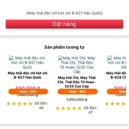
(Máy thải độc chì hút chì B-627 Hàn Quốc)
Đặt hàng
Sản phẩm tương tự
Máy thải độc chì hút chì
Máy thải độc 
B-627 Hàn Quốc
B-628 Chí
Máy Hút Chì, Máy Thải
Chì, Thải Độc Tố Huas-
3235 Cao Cấp
650.000 ₫
500.0
Giảm -55%
Giảm -48%
Giảm 
650.000 ₫
1.450.000 ₫
1.200.0
1.250.000 ₫
★★★★★
★★★★★
Đã Bán:
★★★★
★★★★
48
★★★★★
★★★★★
Đã Bán:
47