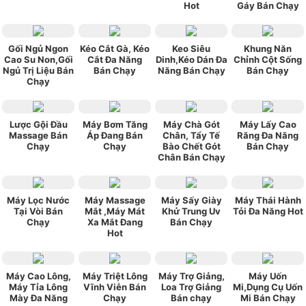
Hot
Gáy Bán Chạy
Gối Ngủ Ngon
Kéo Cắt Gà, Kéo
Keo Siêu
Khung Năn
Cao Su Non,Gối
Cắt Đa Năng
Dinh,Kéo Dán Đa
Chỉnh Cột Sống
Ngủ Trị Liệu Bán
Bán Chạy
Năng Bán Chạy
Bán Chạy
Chạy
Lược Gội Đầu
Máy Bơm Tăng
Máy Chà Gót
Máy Lấy Cao
Massage Bán
Áp Đang Bán
Chân, Tẩy Tế
Răng Đa Năng
Chạy
Chạy
Bào Chết Gót
Bán Chạy
Chân Bán Chạy
Máy Lọc Nước
Máy Massage
Máy Sấy Giày
Máy Thái Hành
Tại Vòi Bán
Mắt ,Máy Mát
Khử Trung Uv
Tỏi Đa Năng Hot
Chạy
Xa Mắt Đang
Bán Chạy
Hot
Máy Cao Lông,
Máy Triệt Lông
Máy Trợ Giảng,
Máy Uốn
Máy Tỉa Lông
Vĩnh Viễn Bán
Loa Trợ Giảng
Mi,Dụng Cụ Uốn
Mày Đa Năng
Chạy
Bán chạy
Mi Bán Chạy