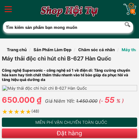
0
Trang chủ
Sản Phẩm Làm Đẹp
Chăm sóc cá nhân
Máy thải
Máy thải độc chì hút chì B-627 Hàn Quốc
Công nghệ Supersonic - công nghệ số 1 về điện di: Tăng cường chuyển
hóa kem hay tinh chất thẩm thấu nhanh vào tế bào giúp da phục hồi và
tăng hiệu quả dưỡng da
650.000 ₫
55
(-
% )
Giá Niêm Yết:
1.450.000
★★★★★
★★★★★
(48)
MIỄN PHÍ VẬN CHUYỂN TOÀN QUỐC
Đặt hàng