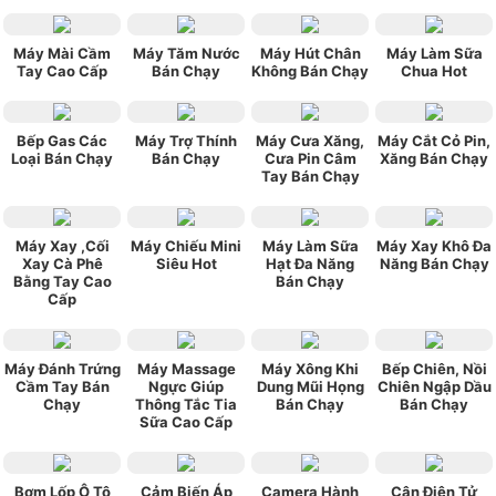
Máy Mài Cầm
Máy Tăm Nước
Máy Hút Chân
Máy Làm Sữa
Tay Cao Cấp
Bán Chạy
Không Bán Chạy
Chua Hot
Bếp Gas Các
Máy Trợ Thính
Máy Cưa Xăng,
Máy Cắt Cỏ Pin,
Loại Bán Chạy
Bán Chạy
Cưa Pin Câm
Xăng Bán Chạy
Tay Bán Chạy
Máy Xay ,Cối
Máy Chiếu Mini
Máy Làm Sữa
Máy Xay Khô Đa
Xay Cà Phê
Siêu Hot
Hạt Đa Năng
Năng Bán Chạy
Bằng Tay Cao
Bán Chạy
Cấp
Máy Đánh Trứng
Máy Massage
Máy Xông Khi
Bếp Chiên, Nồi
Cầm Tay Bán
Ngực Giúp
Dung Mũi Họng
Chiên Ngập Dầu
Chạy
Thông Tắc Tia
Bán Chạy
Bán Chạy
Sữa Cao Cấp
Bơm Lốp Ô Tô
Cảm Biến Áp
Camera Hành
Cân Điện Tử