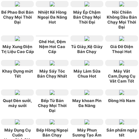
Bể Phao Bơi Bán
Nhiệt Kế Hồng
Máy Ép Chậm
Nồi Chiên
Chạy Mọi Thời
Ngoại Đa Năng
Bán Chạy Mọi
Không Dầu Bán
Đại
Hot
Thời Đại
Chạy Mọi Thời
Đại
Ghế Hơi, Đệm
Máy Xung Điện
Nệm Hơi Cao
Tủ Giày,Kệ Giày
Giá Đỡ Điện
Trị Liệu Cao Cấp
Cấp
Bán Chạy
Thoại Hot
Khay Đựng mứt
Máy Sấy Tóc
Máy Làm Sữa
Máy Vắt
Tết
Bán Chạy Nhất
Chua Hot
Cam,Dụng Cụ
Vắt Cam Tốt
Quạt Đèn sưởi,
Bếp Từ Bán
May khoan Pin
Đồng Hồ Nam
máy sưởi
Chạy Mọi Thời
Đa Năng
Đại
Máy Dụng Cụ
Bếp Hồng Ngoại
Máy Phun
Sản phẩm ngày
Cuốn
Bán Chạy
Sương Tạo Ẩm
tết