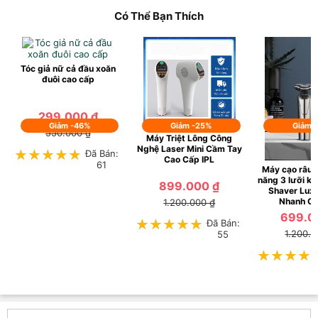
Có Thể Bạn Thích
Tóc giả nữ cả đầu xoăn
đuôi cao cấp
299.000 ₫
Giảm -46%
Giảm -25%
Giảm 
550.000 ₫
Máy Triệt Lông Công
Nghệ Laser Mini Cầm Tay
★★★★★
★★★★★
Đã Bán:
Cao Cấp IPL
61
Máy cạo râu 
năng 3 lưỡi k
899.000 ₫
Shaver Lux
Nhanh C
1.200.000 ₫
699.0
★★★★★
★★★★★
Đã Bán:
1.200.0
55
★★★★
★★★★