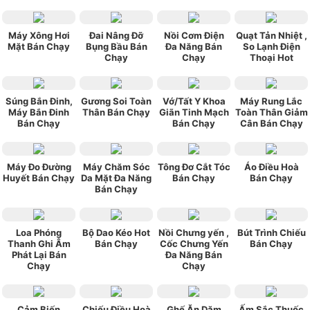
Máy Xông Hơi
Đai Nâng Đỡ
Nồi Cơm Điện
Quạt Tản Nhiệt ,
Mặt Bán Chạy
Bụng Bầu Bán
Đa Năng Bán
So Lạnh Điện
Chạy
Chạy
Thoại Hot
Súng Bắn Đinh,
Gương Soi Toàn
Vớ/Tất Y Khoa
Máy Rung Lắc
Máy Bắn Đinh
Thân Bán Chạy
Giãn Tinh Mạch
Toàn Thân Giảm
Bán Chạy
Bán Chạy
Cân Bán Chạy
Máy Đo Đường
Máy Chăm Sóc
Tông Đơ Cắt Tóc
Áo Điều Hoà
Huyết Bán Chạy
Da Mặt Đa Năng
Bán Chạy
Bán Chạy
Bán Chạy
Loa Phóng
Bộ Dao Kéo Hot
Nồi Chưng yến ,
Bút Trình Chiếu
Thanh Ghi Âm
Bán Chạy
Cốc Chưng Yến
Bán Chạy
Phát Lại Bán
Đa Năng Bán
Chạy
Chạy
Cảm Biến
Chiếu Điều Hoà
Ghế Ăn Dặm
Ấm Sắc Thuốc