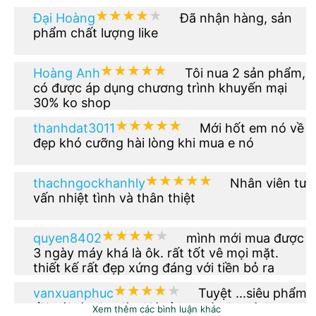
★★★★★
★★★★★
Đại Hoàng
Đã nhận hàng, sản
phẩm chất lượng like
★★★★★
★★★★★
Hoàng Anh
Tôi nua 2 sản phẩm,
có được áp dụng chương trình khuyến mại
30% ko shop
★★★★★
★★★★★
thanhdat3011
Mới hốt em nó về
đẹp khó cưỡng hài lòng khi mua e nó
★★★★★
★★★★★
thachngockhanhly
Nhân viên tư
vấn nhiệt tình và thân thiệt
★★★★★
★★★★★
quyen8402
mình mới mua được
3 ngày máy khá là ôk. rất tốt vê mọi mặt.
thiết kế rất đẹp xứng đáng với tiền bỏ ra
★★★★★
★★★★★
vanxuanphuc
Tuyệt ...siêu phẩm
rồi nói gì nữa giờ. Giá rẻ hơn tí nữa thì OK.
Xem thêm các bình luận khác