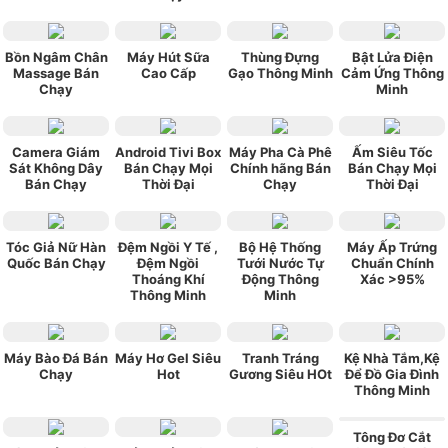
Bồn Ngâm Chân
Máy Hút Sữa
Thùng Đựng
Bật Lửa Điện
Massage Bán
Cao Cấp
Gạo Thông Minh
Cảm Ứng Thông
Chạy
Minh
Camera Giám
Android Tivi Box
Máy Pha Cà Phê
Ấm Siêu Tốc
Sát Không Dây
Bán Chạy Mọi
Chính hãng Bán
Bán Chạy Mọi
Bán Chạy
Thời Đại
Chạy
Thời Đại
Tóc Giả Nữ Hàn
Đệm Ngồi Y Tế ,
Bộ Hệ Thống
Máy Ấp Trứng
Quốc Bán Chạy
Đệm Ngồi
Tưới Nước Tự
Chuẩn Chính
Thoáng Khí
Động Thông
Xác >95%
Thông Minh
Minh
Máy Bào Đá Bán
Máy Hơ Gel Siêu
Tranh Tráng
Kệ Nhà Tắm,Kệ
Chạy
Hot
Gương Siêu HOt
Để Đồ Gia Đình
Thông Minh
Tông Đơ Cắt