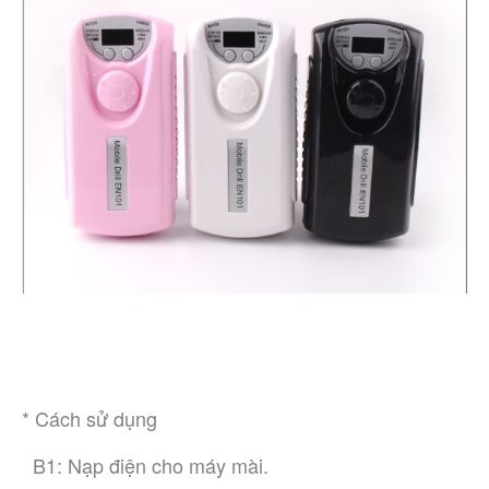
* Cách sử dụng 
  B1: Nạp điện cho máy mài.