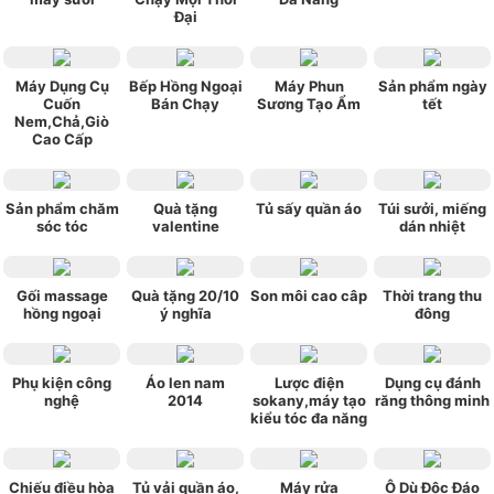
Đại
Máy Dụng Cụ
Bếp Hồng Ngoại
Máy Phun
Sản phẩm ngày
Cuốn
Bán Chạy
Sương Tạo Ẩm
tết
Nem,Chả,Giò
Cao Cấp
Sản phẩm chăm
Quà tặng
Tủ sấy quần áo
Túi sưởi, miếng
sóc tóc
valentine
dán nhiệt
Gối massage
Quà tặng 20/10
Son môi cao câp
Thời trang thu
hồng ngoại
ý nghĩa
đông
Phụ kiện công
Áo len nam
Lược điện
Dụng cụ đánh
nghệ
2014
sokany,máy tạo
răng thông minh
kiểu tóc đa năng
Chiếu điều hòa
Tủ vải quần áo,
Máy rửa
Ô Dù Độc Đáo