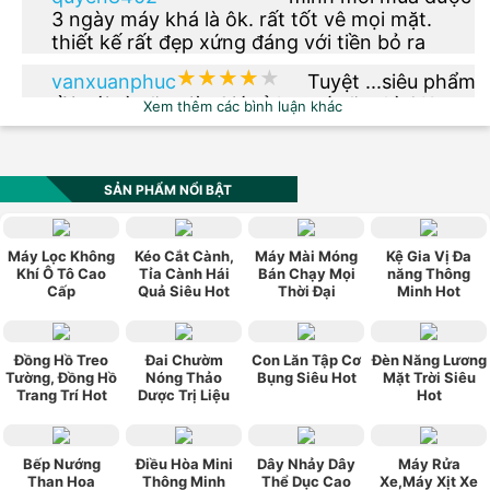
3 ngày máy khá là ôk. rất tốt vê mọi mặt.
thiết kế rất đẹp xứng đáng với tiền bỏ ra
★★★★★
★★★★★
vanxuanphuc
Tuyệt ...siêu phẩm
rồi nói gì nữa giờ. Giá rẻ hơn tí nữa thì OK.
Xem thêm các bình luận khác
★★★★★
★★★★★
phuong.vu2612
Thêm phiên bản
màu xanh dạ quang đi nhé
SẢN PHẨM NỔI BẬT
★★★★★
★★★★★
vn0984_520
Sản phẩm có kiểu
Máy Lọc Không
Kéo Cắt Cành,
Máy Mài Móng
Kệ Gia Vị Đa
dáng đẹp, hợp thời trang, phù hợp với túi
Khí Ô Tô Cao
Tỉa Cành Hái
Bán Chạy Mọi
năng Thông
Cấp
Quả Siêu Hot
Thời Đại
Minh Hot
tiền, chính sách bảo hành tốt. Rất hài lòng về
sản phẩm này.
★★★★★
★★★★★
ngoquan112
Mua cho ba mình
xài được hơn 1 tháng rồi , giá cả hợp lý , vừa
Đồng Hồ Treo
Đai Chườm
Con Lăn Tập Cơ
Đèn Năng Lương
Tường, Đồng Hồ
Nóng Thảo
Bụng Siêu Hot
Mặt Trời Siêu
túi tiền , máy gọn nhẹ , ba mình rất vừa ý .
Trang Trí Hot
Dược Trị Liệu
Hot
Bếp Nướng
Điều Hòa Mini
Dây Nhảy Dây
Máy Rửa
Than Hoa
Thông Minh
Thể Dục Cao
Xe,Máy Xịt Xe