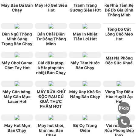
Máy Bào Đá Bán
Máy Hơ Gel Siêu
Tranh Tráng
Kệ Nhà Tắm,Kệ
Chạy
Hot
Gương Siêu HOt
Để Đồ Gia Đình
Thông Minh
Tông Đơ Cắt
Đèn Ngủ Thông
Bản Chải Điện
Máy In Nhiệt
Lông Chó Mèo
Minh Sang
Tự Động Thông
Tiện Lợi Hot
Hot
Trọng Bán Chạy
Minh
Mặt Nạ Phòng
Máy Chơi Game
Giá đỡ laptop,
Máy Tăm Nước
Độc Sức Khoẻ
Cầm Tay Hot
kệ laptop tản
Bán Chạy
nhiệt Bán Chạy
Máy Cần bằng,
MÁY RỬA KHỬ
Máy Xay Khô Đa
Vòng Tay Điều
Máy Cân Mực
ĐỘC RAU CỦ
Năng Bán Chạy
Hòa Huyết Áp
Laser Hot
QUẢ THỰC
Hot
PHẨM HOT
Máy Hút Mụn
Máy hút khói,
Bộ Cọ Trang
Vòi rửa, Chậu
Bán Chạy
khử mùi Bán
Điểm
Rửa Phòng Bếp
Chạy
Inox