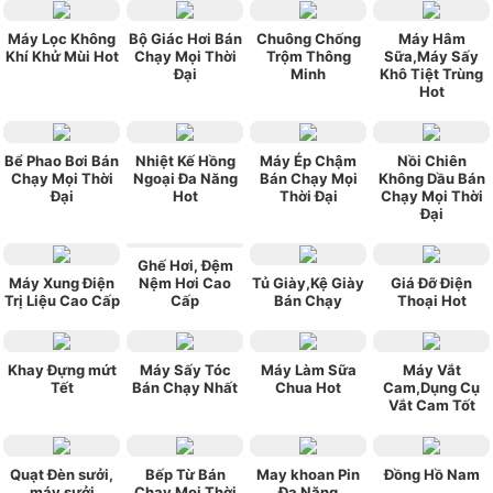
Máy Lọc Không
Bộ Giác Hơi Bán
Chuông Chống
Máy Hâm
Khí Khử Mùi Hot
Chạy Mọi Thời
Trộm Thông
Sữa,Máy Sấy
Đại
Minh
Khô Tiệt Trùng
Hot
Bể Phao Bơi Bán
Nhiệt Kế Hồng
Máy Ép Chậm
Nồi Chiên
Chạy Mọi Thời
Ngoại Đa Năng
Bán Chạy Mọi
Không Dầu Bán
Đại
Hot
Thời Đại
Chạy Mọi Thời
Đại
Ghế Hơi, Đệm
Máy Xung Điện
Nệm Hơi Cao
Tủ Giày,Kệ Giày
Giá Đỡ Điện
Trị Liệu Cao Cấp
Cấp
Bán Chạy
Thoại Hot
Khay Đựng mứt
Máy Sấy Tóc
Máy Làm Sữa
Máy Vắt
Tết
Bán Chạy Nhất
Chua Hot
Cam,Dụng Cụ
Vắt Cam Tốt
Quạt Đèn sưởi,
Bếp Từ Bán
May khoan Pin
Đồng Hồ Nam
máy sưởi
Chạy Mọi Thời
Đa Năng