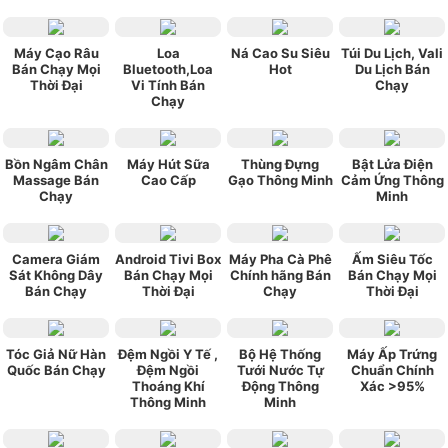
Máy Cạo Râu
Loa
Ná Cao Su Siêu
Túi Du Lịch, Vali
Bán Chạy Mọi
Bluetooth,Loa
Hot
Du Lịch Bán
Thời Đại
Vi Tính Bán
Chạy
Chạy
Bồn Ngâm Chân
Máy Hút Sữa
Thùng Đựng
Bật Lửa Điện
Massage Bán
Cao Cấp
Gạo Thông Minh
Cảm Ứng Thông
Chạy
Minh
Camera Giám
Android Tivi Box
Máy Pha Cà Phê
Ấm Siêu Tốc
Sát Không Dây
Bán Chạy Mọi
Chính hãng Bán
Bán Chạy Mọi
Bán Chạy
Thời Đại
Chạy
Thời Đại
Tóc Giả Nữ Hàn
Đệm Ngồi Y Tế ,
Bộ Hệ Thống
Máy Ấp Trứng
Quốc Bán Chạy
Đệm Ngồi
Tưới Nước Tự
Chuẩn Chính
Thoáng Khí
Động Thông
Xác >95%
Thông Minh
Minh