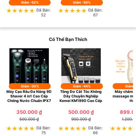
1.670.000 ₫
450.000 ₫
Giảm -52%
Giảm -56%
★★★★★
★★★★★
Đã Bán:
★★★★★
★★★★★
Đã Bán:
52
67
Có Thể Bạn Thích
Giảm -30%
Giảm -44%
Giảm 
Máy Cạo Râu Đa Năng 9D
Tông Đơ Cắt Tóc Không
Máy chăm s
Shaver 4 in1 Cao Cấp
Dây Chuyên Nghiệp
massage mặt
Chống Nước Chuẩn IPX7
Kemei KM1990 Cao Cấp
Ho
350.000 ₫
500.000 ₫
899.0
500.000 ₫
900.000 ₫
1.200.0
★★★★★
★★★★★
Đã Bán:
★★★★★
★★★★★
Đã Bán:
★★★★
★★★★
75
66