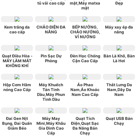
tủ vải cao cấp
mặt,Máy matxa
Đẹp
mặt
Kem trắng da
CHẢO ĐIỆN ĐA
BẾP NƯỚNG,
Máy xay ép đa
cao cấp
NĂNG
CHẢO NƯỚNG,
năng
VỈ NƯỚNG
Quạt Điều Hòa -
Pin Sạc Dự
Đèn Học Chống
Bàn Là Khô, Bàn
MÁY LÀM MÁT
Phòng
Cận Cao Cấp
Là Hơi
KHÔNG KHÍ
Hộp Cơm Hâm
Máy Khuếch
Áo Phao
Thắt Lưng Da
nóng Cao Cấp
Tán Tinh
Nam,Áo Khoác
Nam,Dây Da
Dầu,Máy Phun
Nam Cao Cấp
Nam
Tinh Dầu
Đai Gen Nịt
Máy May
Quạt Tích
Quạt USB Bán
Bụng, Đai Quấn
Mini,Máy Khâu
Điện,Quạt Sạc
Chạy
Giảm Béo
Gia Đình Cao
Đa Năng Bán
Cấp
Chạy