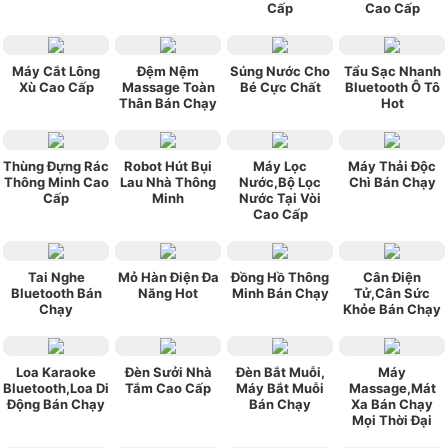
Cấp
Cao Cấp
Máy Cắt Lông
Đệm Nệm
Súng Nước Cho
Tẩu Sạc Nhanh
Xù Cao Cấp
Massage Toàn
Bé Cực Chất
Bluetooth Ô Tô
Thân Bán Chạy
Hot
Thùng Đựng Rác
Robot Hút Bụi
Máy Lọc
Máy Thải Độc
Thông Minh Cao
Lau Nhà Thông
Nước,Bộ Lọc
Chì Bán Chạy
Cấp
Minh
Nước Tại Vòi
Cao Cấp
Tai Nghe
Mỏ Hàn Điện Đa
Đồng Hồ Thông
Cân Điện
Bluetooth Bán
Năng Hot
Minh Bán Chạy
Tử,Cân Sức
Chạy
Khỏe Bán Chạy
Loa Karaoke
Đèn Sưởi Nhà
Đèn Bắt Muỗi,
Máy
Bluetooth,Loa Di
Tắm Cao Cấp
Máy Bắt Muỗi
Massage,Mát
Động Bán Chạy
Bán Chạy
Xa Bán Chạy
Mọi Thời Đại