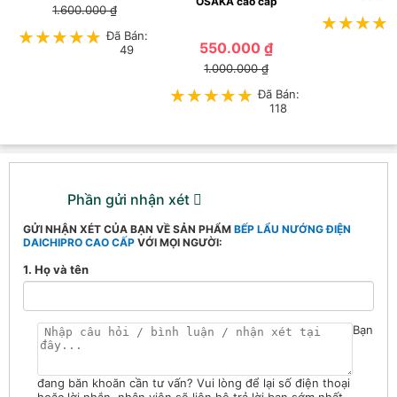
OSAKA cao cấp
1.600.000 ₫
★★★★
★★★★
★★★★★
★★★★★
Đã Bán:
550.000 ₫
49
1.000.000 ₫
★★★★★
★★★★★
Đã Bán:
118
Phần gửi nhận xét
GỬI NHẬN XÉT CỦA BẠN VỀ SẢN PHẨM
BẾP LẨU NƯỚNG ĐIỆN
DAICHIPRO CAO CẤP
VỚI MỌI NGƯỜI:
1. Họ và tên
Bạn
đang băn khoăn cần tư vấn? Vui lòng để lại số điện thoại