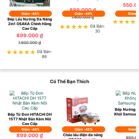
550.0
899.000 ₫
850.0
Giảm -44%
Giảm -44%
Giảm 
1.600.000 ₫
Bếp Lẩu Nướng Đa Năng
★★★★
★★★★
2in1 OSAKA Chính Hãng
★★★★★
★★★★★
Đã Bán:
Cao Cấp
30
899.000 ₫
1.600.000 ₫
★★★★★
★★★★★
Đã Bán:
86
Có Thể Bạn Thích
Bếp Nướng Đ
Khói Samsun
Bếp Từ Đơn HITACHI DH
15T7 Nhật Bản Kèm Nồi
Cao Cấp
Giảm -44%
Giảm -45%
450.0
Giảm 
899.000 ₫
Chảo lẩu điện đa năng
650.0