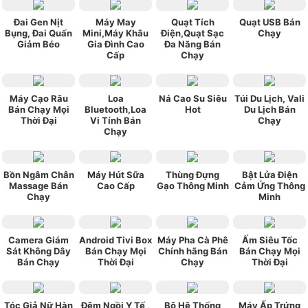
Đai Gen Nịt
Máy May
Quạt Tích
Quạt USB Bán
Bụng, Đai Quấn
Mini,Máy Khâu
Điện,Quạt Sạc
Chạy
Giảm Béo
Gia Đình Cao
Đa Năng Bán
Cấp
Chạy
Máy Cạo Râu
Loa
Ná Cao Su Siêu
Túi Du Lịch, Vali
Bán Chạy Mọi
Bluetooth,Loa
Hot
Du Lịch Bán
Thời Đại
Vi Tính Bán
Chạy
Chạy
Bồn Ngâm Chân
Máy Hút Sữa
Thùng Đựng
Bật Lửa Điện
Massage Bán
Cao Cấp
Gạo Thông Minh
Cảm Ứng Thông
Chạy
Minh
Camera Giám
Android Tivi Box
Máy Pha Cà Phê
Ấm Siêu Tốc
Sát Không Dây
Bán Chạy Mọi
Chính hãng Bán
Bán Chạy Mọi
Bán Chạy
Thời Đại
Chạy
Thời Đại
Tóc Giả Nữ Hàn
Đệm Ngồi Y Tế ,
Bộ Hệ Thống
Máy Ấp Trứng