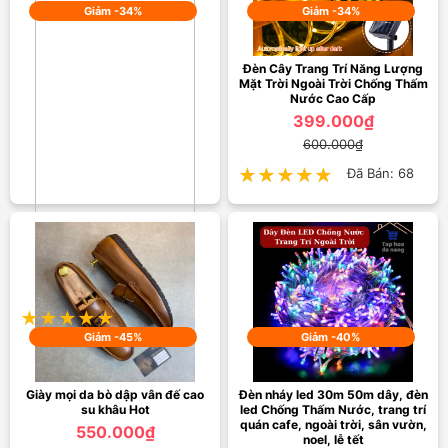
Giảm -34%
Giảm -34%
Đèn Cây Trang Trí Năng Lượng
Mặt Trời Ngoài Trời Chống Thấm
Nước Cao Cấp
399.000₫
600.000₫
★★★★★
★★★★★
Đã Bán: 68
Máy chiếu mini YG-300 Smart
LED Projector Full HD 1080p
950.000₫
1.450.000₫
★★★★★
★★★★★
Đã Bán: 14
Giảm -45%
Giảm -40%
Giày mọi da bò dập vân đế cao
Đèn nháy led 30m 50m dây, đèn
su khâu Hot
led Chống Thấm Nước, trang trí
quán cafe, ngoài trời, sân vườn,
550.000₫
noel, lễ tết