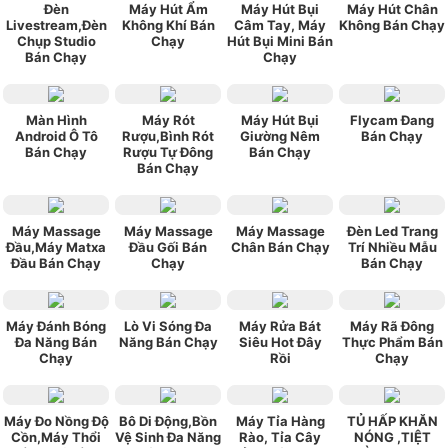
Đèn
Máy Hút Ẩm
Máy Hút Bụi
Máy Hút Chân
Livestream,Đèn
Không Khí Bán
Câm Tay, Máy
Không Bán Chạy
Chụp Studio
Chạy
Hút Bụi Mini Bán
Bán Chạy
Chạy
Màn Hình
Máy Rót
Máy Hút Bụi
Flycam Đang
Android Ô Tô
Rượu,Bình Rót
Giường Nêm
Bán Chạy
Bán Chạy
Rượu Tự Đông
Bán Chạy
Bán Chạy
Máy Massage
Máy Massage
Máy Massage
Đèn Led Trang
Đầu,Máy Matxa
Đầu Gối Bán
Chân Bán Chạy
Trí Nhiều Mẫu
Đầu Bán Chạy
Chạy
Bán Chạy
Máy Đánh Bóng
Lò Vi Sóng Đa
Máy Rửa Bát
Máy Rã Đông
Đa Năng Bán
Năng Bán Chạy
Siêu Hot Đây
Thực Phẩm Bán
Chạy
Rồi
Chạy
Máy Đo Nồng Độ
Bô Di Động,Bồn
Máy Tỉa Hàng
TỦ HẤP KHĂN
Cồn,Máy Thổi
Vệ Sinh Đa Năng
Rào, Tỉa Cây
NÓNG ,TIỆT