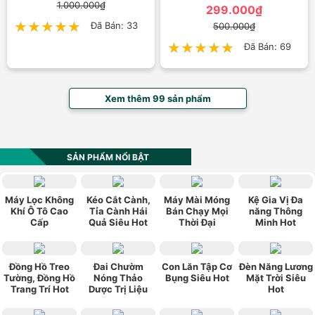
1.000.000₫
299.000₫
★★★★★
★★★★★
Đã Bán: 33
500.000₫
★★★★★
★★★★★
Đã Bán: 69
Xem thêm 99 sản phẩm
SẢN PHẨM NỔI BẬT
Máy Lọc Không
Kéo Cắt Cành,
Máy Mài Móng
Kệ Gia Vị Đa
Khí Ô Tô Cao
Tỉa Cành Hái
Bán Chạy Mọi
năng Thông
Cấp
Quả Siêu Hot
Thời Đại
Minh Hot
Đồng Hồ Treo
Đai Chườm
Con Lăn Tập Cơ
Đèn Năng Lương
Tường, Đồng Hồ
Nóng Thảo
Bụng Siêu Hot
Mặt Trời Siêu
Trang Trí Hot
Dược Trị Liệu
Hot