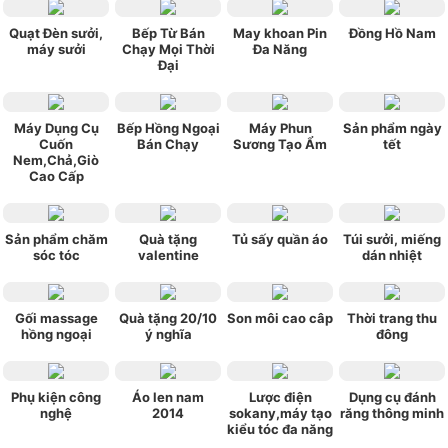
Quạt Đèn sưởi,
Bếp Từ Bán
May khoan Pin
Đồng Hồ Nam
máy sưởi
Chạy Mọi Thời
Đa Năng
Đại
Máy Dụng Cụ
Bếp Hồng Ngoại
Máy Phun
Sản phẩm ngày
Cuốn
Bán Chạy
Sương Tạo Ẩm
tết
Nem,Chả,Giò
Cao Cấp
Sản phẩm chăm
Quà tặng
Tủ sấy quần áo
Túi sưởi, miếng
sóc tóc
valentine
dán nhiệt
Gối massage
Quà tặng 20/10
Son môi cao câp
Thời trang thu
hồng ngoại
ý nghĩa
đông
Phụ kiện công
Áo len nam
Lược điện
Dụng cụ đánh
nghệ
2014
sokany,máy tạo
răng thông minh
kiểu tóc đa năng