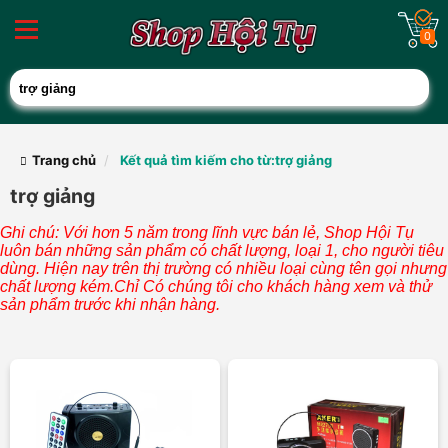
0
Trang chủ
Kết quả tìm kiếm cho từ:trợ giảng
trợ giảng
Ghi chú: Với hơn 5 năm trong lĩnh vực bán lẻ, Shop Hội Tụ
luôn bán những sản phẩm có chất lượng, loại 1, cho người tiêu
dùng. Hiện nay trên thị trường có nhiều loại cùng tên gọi nhưng
chất lượng kém.Chỉ Có chúng tôi cho khách hàng xem và thử
sản phẩm trước khi nhận hàng.