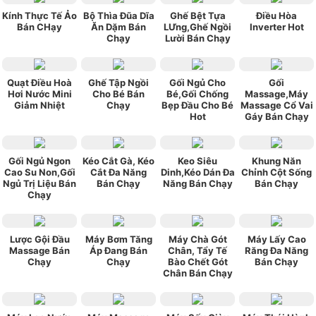
Kính Thực Tế Ảo
Bộ Thìa Đũa Dĩa
Ghế Bệt Tựa
Điều Hòa
Bán CHạy
Ăn Dặm Bán
LƯng,Ghế Ngồi
Inverter Hot
Chạy
Lười Bán Chạy
Quạt Điều Hoà
Ghế Tập Ngồi
Gối Ngủ Cho
Gối
Hơi Nước Mini
Cho Bé Bán
Bé,Gối Chống
Massage,Máy
Giảm Nhiệt
Chạy
Bẹp Đầu Cho Bé
Massage Cổ Vai
Hot
Gáy Bán Chạy
Gối Ngủ Ngon
Kéo Cắt Gà, Kéo
Keo Siêu
Khung Năn
Cao Su Non,Gối
Cắt Đa Năng
Dinh,Kéo Dán Đa
Chỉnh Cột Sống
Ngủ Trị Liệu Bán
Bán Chạy
Năng Bán Chạy
Bán Chạy
Chạy
Lược Gội Đầu
Máy Bơm Tăng
Máy Chà Gót
Máy Lấy Cao
Massage Bán
Áp Đang Bán
Chân, Tẩy Tế
Răng Đa Năng
Chạy
Chạy
Bào Chết Gót
Bán Chạy
Chân Bán Chạy