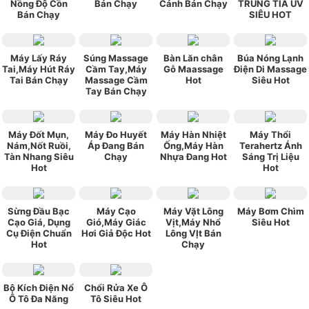
Nồng Độ Cồn
Bán Chạy
Cảnh Bán Chạy
TRÙNG TIA UV
Bán Chạy
SIÊU HOT
Máy Lấy Ráy
Súng Massage
Bàn Lăn chân
Búa Nóng Lạnh
Tai,Máy Hút Ráy
Cầm Tay,Máy
Gỗ Maassage
Điện Di Massage
Tai Bán Chạy
Massage Cầm
Hot
Siêu Hot
Tay Bán Chạy
Máy Đốt Mụn,
Máy Đo Huyết
Máy Hàn Nhiệt
Máy Thổi
Nám,Nốt Ruồi,
Áp Đang Bán
Ống,Máy Hàn
Terahertz Ánh
Tàn Nhang Siêu
Chạy
Nhựa Đang Hot
Sáng Trị Liệu
Hot
Hot
Sừng Đầu Bạc
Máy Cạo
Máy Vặt Lông
Máy Bơm Chìm
Cạo Giá, Dụng
Gió,Máy Giác
Vịt,Máy Nhổ
Siêu Hot
Cụ Điện Chuẩn
Hơi Giả Độc Hot
Lông VỊt Bán
Hot
Chạy
Bộ Kích Điện Nổ
Chổi Rửa Xe Ô
Ô Tô Đa Năng
Tô Siêu Hot