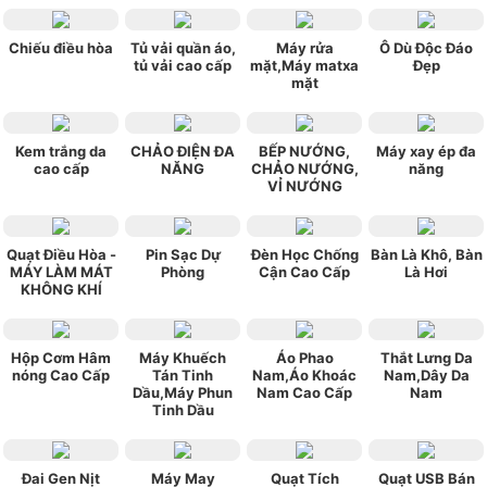
Chiếu điều hòa
Tủ vải quần áo,
Máy rửa
Ô Dù Độc Đáo
tủ vải cao cấp
mặt,Máy matxa
Đẹp
mặt
Kem trắng da
CHẢO ĐIỆN ĐA
BẾP NƯỚNG,
Máy xay ép đa
cao cấp
NĂNG
CHẢO NƯỚNG,
năng
VỈ NƯỚNG
Quạt Điều Hòa -
Pin Sạc Dự
Đèn Học Chống
Bàn Là Khô, Bàn
MÁY LÀM MÁT
Phòng
Cận Cao Cấp
Là Hơi
KHÔNG KHÍ
Hộp Cơm Hâm
Máy Khuếch
Áo Phao
Thắt Lưng Da
nóng Cao Cấp
Tán Tinh
Nam,Áo Khoác
Nam,Dây Da
Dầu,Máy Phun
Nam Cao Cấp
Nam
Tinh Dầu
Đai Gen Nịt
Máy May
Quạt Tích
Quạt USB Bán