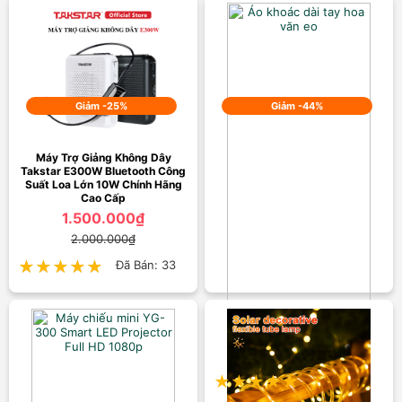
Giảm -25%
Giảm -44%
Máy Trợ Giảng Không Dây
Takstar E300W Bluetooth Công
Suất Loa Lớn 10W Chính Hãng
Cao Cấp
1.500.000₫
2.000.000₫
★★★★★
★★★★★
Đã Bán: 33
Áo khoác dài tay hoa văn eo
280.000₫
500.000₫
★★★★★
★★★★★
Đã Bán: 6