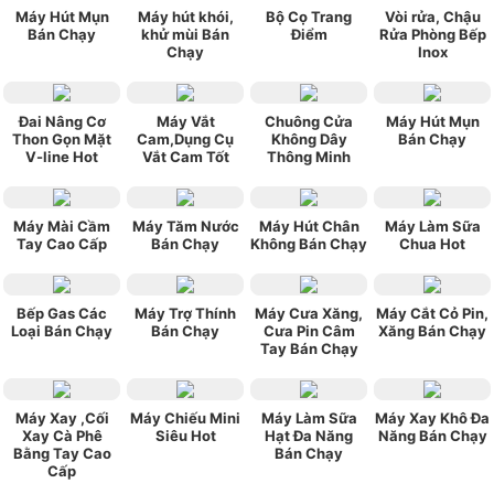
Máy Hút Mụn
Máy hút khói,
Bộ Cọ Trang
Vòi rửa, Chậu
Bán Chạy
khử mùi Bán
Điểm
Rửa Phòng Bếp
Chạy
Inox
Đai Nâng Cơ
Máy Vắt
Chuông Cửa
Máy Hút Mụn
Thon Gọn Mặt
Cam,Dụng Cụ
Không Dây
Bán Chạy
V-line Hot
Vắt Cam Tốt
Thông Minh
Máy Mài Cầm
Máy Tăm Nước
Máy Hút Chân
Máy Làm Sữa
Tay Cao Cấp
Bán Chạy
Không Bán Chạy
Chua Hot
Bếp Gas Các
Máy Trợ Thính
Máy Cưa Xăng,
Máy Cắt Cỏ Pin,
Loại Bán Chạy
Bán Chạy
Cưa Pin Câm
Xăng Bán Chạy
Tay Bán Chạy
Máy Xay ,Cối
Máy Chiếu Mini
Máy Làm Sữa
Máy Xay Khô Đa
Xay Cà Phê
Siêu Hot
Hạt Đa Năng
Năng Bán Chạy
Bằng Tay Cao
Bán Chạy
Cấp