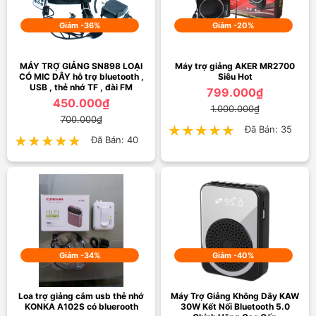
Giảm -36%
Giảm -20%
MÁY TRỢ GIẢNG SN898 LOẠI
Máy trợ giảng AKER MR2700
CÓ MIC DÂY hỗ trợ bluetooth ,
Siêu Hot
USB , thẻ nhớ TF , đài FM
799.000₫
450.000₫
1.000.000₫
700.000₫
★★★★★
★★★★★
Đã Bán: 35
★★★★★
★★★★★
Đã Bán: 40
Giảm -34%
Giảm -40%
Loa trợ giảng cắm usb thẻ nhớ
Máy Trợ Giảng Không Dây KAW
KONKA A102S có bluerooth
30W Kết Nối Bluetooth 5.0