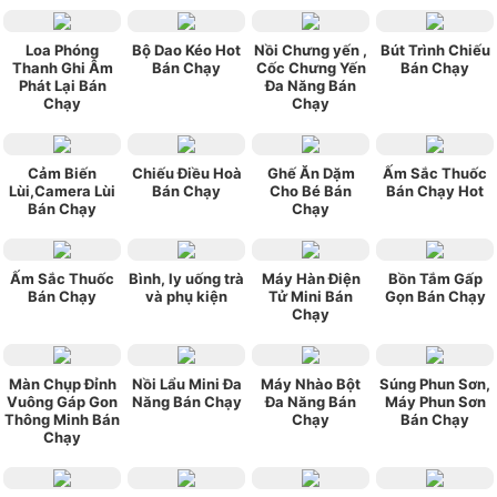
Loa Phóng
Bộ Dao Kéo Hot
Nồi Chưng yến ,
Bút Trình Chiếu
Thanh Ghi Âm
Bán Chạy
Cốc Chưng Yến
Bán Chạy
Phát Lại Bán
Đa Năng Bán
Chạy
Chạy
Cảm Biến
Chiếu Điều Hoà
Ghế Ăn Dặm
Ấm Sắc Thuốc
Lùi,Camera Lùi
Bán Chạy
Cho Bé Bán
Bán Chạy Hot
Bán Chạy
Chạy
Ấm Sắc Thuốc
Bình, ly uống trà
Máy Hàn Điện
Bồn Tắm Gấp
Bán Chạy
và phụ kiện
Tử Mini Bán
Gọn Bán Chạy
Chạy
Màn Chụp Đỉnh
Nồi Lẩu Mini Đa
Máy Nhào Bột
Súng Phun Sơn,
Vuông Gáp Gon
Năng Bán Chạy
Đa Năng Bán
Máy Phun Sơn
Thông Minh Bán
Chạy
Bán Chạy
Chạy