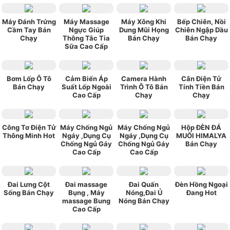
Máy Đánh Trứng
Máy Massage
Máy Xông Khi
Bếp Chiên, Nồi
Cầm Tay Bán
Ngực Giúp
Dung Mũi Họng
Chiên Ngập Dầu
Chạy
Thông Tắc Tia
Bán Chạy
Bán Chạy
Sữa Cao Cấp
Bơm Lốp Ô Tô
Cảm Biến Áp
Camera Hành
Cân Điện Tử
Bán Chạy
Suất Lốp Ngoài
Trình Ô Tô Bán
Tính Tiền Bán
Cao Cấp
Chạy
Chạy
Công Tơ Điện Tử
Máy Chống Ngủ
Máy Chống Ngủ
Hộp ĐÈN ĐÁ
Thông Minh Hot
Ngáy ,Dụng Cụ
Ngáy ,Dụng Cụ
MUỐI HIMALYA
Chống Ngủ Gáy
Chống Ngủ Gáy
Bán Chạy
Cao Cấp
Cao Cấp
Đai Lưng Cột
Đai massage
Đai Quấn
Đèn Hồng Ngoại
Sống Bán Chạy
Bụng , Máy
Nóng,Đai Ủ
Đang Hot
massage Bung
Nóng Bán Chạy
Cao Cấp