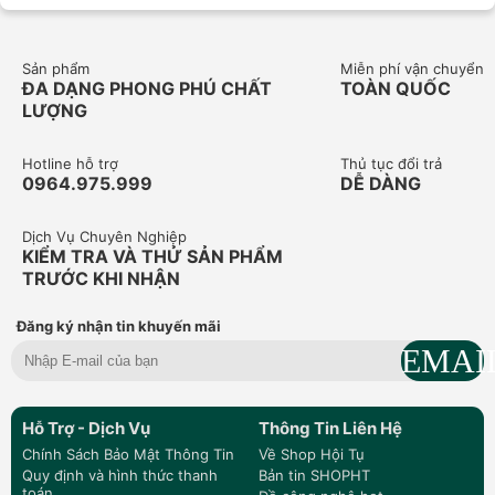
Sản phẩm
Miễn phí vận chuyển
ĐA DẠNG PHONG PHÚ CHẤT
TOÀN QUỐC
LƯỢNG
Hotline hỗ trợ
Thủ tục đổi trả
0964.975.999
DỄ DÀNG
Dịch Vụ Chuyên Nghiệp
KIỂM TRA VÀ THỬ SẢN PHẨM
TRƯỚC KHI NHẬN
Đăng ký nhận tin khuyến mãi
Hỗ Trợ - Dịch Vụ
Thông Tin Liên Hệ
Chính Sách Bảo Mật Thông Tin
Về Shop Hội Tụ
Quy định và hình thức thanh
Bản tin SHOPHT
toán