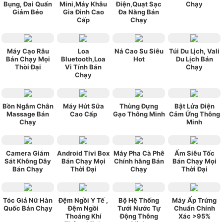
Bụng, Đai Quấn
Mini,Máy Khâu
Điện,Quạt Sạc
Chạy
Giảm Béo
Gia Đình Cao
Đa Năng Bán
Cấp
Chạy
Máy Cạo Râu
Loa
Ná Cao Su Siêu
Túi Du Lịch, Vali
Bán Chạy Mọi
Bluetooth,Loa
Hot
Du Lịch Bán
Thời Đại
Vi Tính Bán
Chạy
Chạy
Bồn Ngâm Chân
Máy Hút Sữa
Thùng Đựng
Bật Lửa Điện
Massage Bán
Cao Cấp
Gạo Thông Minh
Cảm Ứng Thông
Chạy
Minh
Camera Giám
Android Tivi Box
Máy Pha Cà Phê
Ấm Siêu Tốc
Sát Không Dây
Bán Chạy Mọi
Chính hãng Bán
Bán Chạy Mọi
Bán Chạy
Thời Đại
Chạy
Thời Đại
Tóc Giả Nữ Hàn
Đệm Ngồi Y Tế ,
Bộ Hệ Thống
Máy Ấp Trứng
Quốc Bán Chạy
Đệm Ngồi
Tưới Nước Tự
Chuẩn Chính
Thoáng Khí
Động Thông
Xác >95%