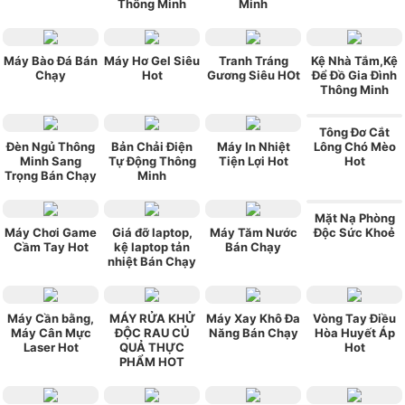
Thông Minh
Minh
Máy Bào Đá Bán
Máy Hơ Gel Siêu
Tranh Tráng
Kệ Nhà Tắm,Kệ
Chạy
Hot
Gương Siêu HOt
Để Đồ Gia Đình
Thông Minh
Tông Đơ Cắt
Đèn Ngủ Thông
Bản Chải Điện
Máy In Nhiệt
Lông Chó Mèo
Minh Sang
Tự Động Thông
Tiện Lợi Hot
Hot
Trọng Bán Chạy
Minh
Mặt Nạ Phòng
Máy Chơi Game
Giá đỡ laptop,
Máy Tăm Nước
Độc Sức Khoẻ
Cầm Tay Hot
kệ laptop tản
Bán Chạy
nhiệt Bán Chạy
Máy Cần bằng,
MÁY RỬA KHỬ
Máy Xay Khô Đa
Vòng Tay Điều
Máy Cân Mực
ĐỘC RAU CỦ
Năng Bán Chạy
Hòa Huyết Áp
Laser Hot
QUẢ THỰC
Hot
PHẨM HOT