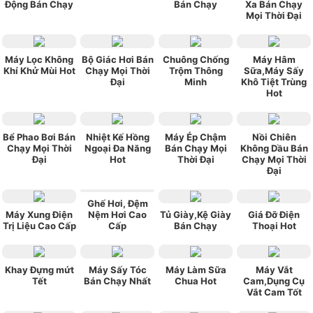
Động Bán Chạy
Bán Chạy
Xa Bán Chạy
Mọi Thời Đại
Máy Lọc Không
Bộ Giác Hơi Bán
Chuông Chống
Máy Hâm
Khí Khử Mùi Hot
Chạy Mọi Thời
Trộm Thông
Sữa,Máy Sấy
Đại
Minh
Khô Tiệt Trùng
Hot
Bể Phao Bơi Bán
Nhiệt Kế Hồng
Máy Ép Chậm
Nồi Chiên
Chạy Mọi Thời
Ngoại Đa Năng
Bán Chạy Mọi
Không Dầu Bán
Đại
Hot
Thời Đại
Chạy Mọi Thời
Đại
Ghế Hơi, Đệm
Máy Xung Điện
Nệm Hơi Cao
Tủ Giày,Kệ Giày
Giá Đỡ Điện
Trị Liệu Cao Cấp
Cấp
Bán Chạy
Thoại Hot
Khay Đựng mứt
Máy Sấy Tóc
Máy Làm Sữa
Máy Vắt
Tết
Bán Chạy Nhất
Chua Hot
Cam,Dụng Cụ
Vắt Cam Tốt