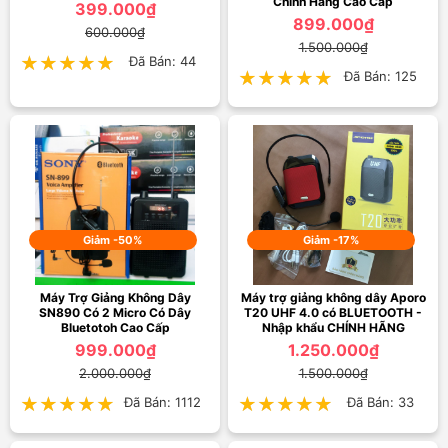
Chính Hãng Cao Cấp
399.000₫
899.000₫
600.000₫
1.500.000₫
★★★★★
★★★★★
Đã Bán: 44
★★★★★
★★★★★
Đã Bán: 125
Giảm -50%
Giảm -17%
Máy Trợ Giảng Không Dây
Máy trợ giảng không dây Aporo
SN890 Có 2 Micro Có Dây
T20 UHF 4.0 có BLUETOOTH -
Bluetotoh Cao Cấp
Nhập khẩu CHÍNH HÃNG
999.000₫
1.250.000₫
2.000.000₫
1.500.000₫
★★★★★
★★★★★
Đã Bán: 1112
★★★★★
★★★★★
Đã Bán: 33