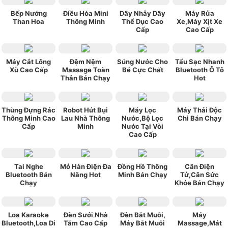
Bếp Nướng
Điều Hòa Mini
Dây Nhảy Dây
Máy Rửa
Than Hoa
Thông Minh
Thể Dục Cao
Xe,Máy Xịt Xe
Cấp
Cao Cấp
Máy Cắt Lông
Đệm Nệm
Súng Nước Cho
Tẩu Sạc Nhanh
Xù Cao Cấp
Massage Toàn
Bé Cực Chất
Bluetooth Ô Tô
Thân Bán Chạy
Hot
Thùng Đựng Rác
Robot Hút Bụi
Máy Lọc
Máy Thải Độc
Thông Minh Cao
Lau Nhà Thông
Nước,Bộ Lọc
Chì Bán Chạy
Cấp
Minh
Nước Tại Vòi
Cao Cấp
Tai Nghe
Mỏ Hàn Điện Đa
Đồng Hồ Thông
Cân Điện
Bluetooth Bán
Năng Hot
Minh Bán Chạy
Tử,Cân Sức
Chạy
Khỏe Bán Chạy
Loa Karaoke
Đèn Sưởi Nhà
Đèn Bắt Muỗi,
Máy
Bluetooth,Loa Di
Tắm Cao Cấp
Máy Bắt Muỗi
Massage,Mát