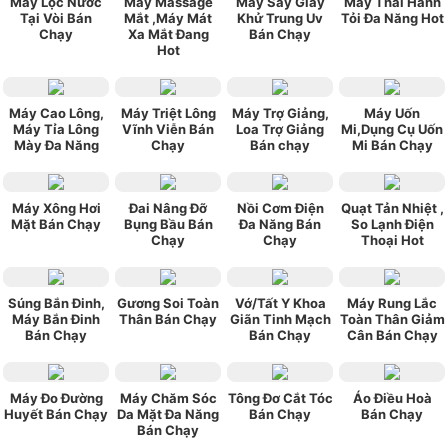
Máy Lọc Nước
Máy Massage
Máy Sấy Giày
Máy Thái Hành
Tại Vòi Bán
Mắt ,Máy Mát
Khử Trung Uv
Tỏi Đa Năng Hot
Chạy
Xa Mắt Đang
Bán Chạy
Hot
Máy Cao Lông,
Máy Triệt Lông
Máy Trợ Giảng,
Máy Uốn
Máy Tỉa Lông
Vĩnh Viễn Bán
Loa Trợ Giảng
Mi,Dụng Cụ Uốn
Mày Đa Năng
Chạy
Bán chạy
Mi Bán Chạy
Máy Xông Hơi
Đai Nâng Đỡ
Nồi Cơm Điện
Quạt Tản Nhiệt ,
Mặt Bán Chạy
Bụng Bầu Bán
Đa Năng Bán
So Lạnh Điện
Chạy
Chạy
Thoại Hot
Súng Bắn Đinh,
Gương Soi Toàn
Vớ/Tất Y Khoa
Máy Rung Lắc
Máy Bắn Đinh
Thân Bán Chạy
Giãn Tinh Mạch
Toàn Thân Giảm
Bán Chạy
Bán Chạy
Cân Bán Chạy
Máy Đo Đường
Máy Chăm Sóc
Tông Đơ Cắt Tóc
Áo Điều Hoà
Huyết Bán Chạy
Da Mặt Đa Năng
Bán Chạy
Bán Chạy
Bán Chạy