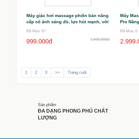
Máy giác hơi massage phiên bản nâng
Máy Mas
cấp có ánh sáng đỏ, lực hút mạnh, với
Pro Nâng
30 điểm massage, tặng kèm 1 lọ tinh
Xoay Nhi
Đã Mua: 67
Đã Mua: 0
dầu Hot
1.500.000đ
999.000đ
2.999.
1
2
3
>>
Trang cuối
Sản phẩm
ĐA DẠNG PHONG PHÚ CHẤT
LƯỢNG