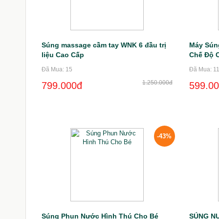
Súng massage cầm tay WNK 6 đầu trị
Máy Sún
liệu Cao Cấp
Chế Độ 
Đã Mua: 15
Đã Mua: 1
1.250.000đ
799.000đ
599.0
-43%
Súng Phun Nước Hình Thú Cho Bé
SÚNG N