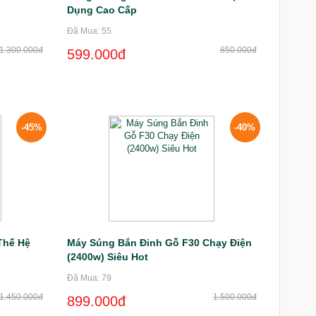
Dụng Cao Cấp
Đã Mua: 55
1.300.000đ
850.000đ
599.000đ
-45%
-40%
Thế Hệ
Máy Súng Bắn Đinh Gỗ F30 Chạy Điện
(2400w) Siêu Hot
Đã Mua: 79
1.450.000đ
1.500.000đ
899.000đ