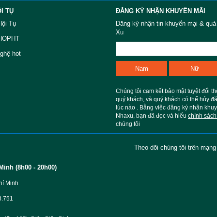
I TỤ
ĐĂNG KÝ NHẬN KHUYẾN MÃI
Hội Tụ
Đăng ký nhận tin khuyến mại & quà
Xu
SHOPHT
ghệ hot
Chúng tôi cam kết bảo mật tuyệt đối th
quý khách, và quý khách có thể hủy đă
lúc nào . Bằng việc đăng ký nhận khu
Nhaxu, bạn đã đọc và hiểu
chính sách
chúng tôi
Theo dõi chúng tôi trên mạng
Minh (8h00 - 20h00)
hí Minh
8.751