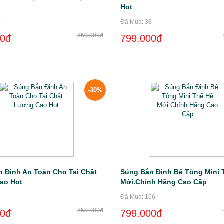
Hot
0
Đã Mua: 38
350.000đ
00đ
799.000đ
-30%
 Đinh An Toàn Cho Tai Chất
Súng Bắn Đinh Bê Tông Mini 
ao Hot
Mới.Chính Hãng Cao Cấp
6
Đã Mua: 166
850.000đ
00đ
799.000đ