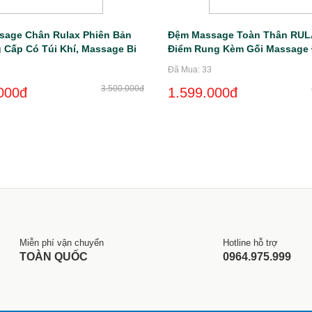
sage Chân Rulax Phiên Bản
Đệm Massage Toàn Thân RUL
 Cấp Có Túi Khí, Massage Bi
Điểm Rung Kèm Gối Massage 
ệt Hồng Ngoại 4D Cao Cấp
Khiển Tiếng Việt Cao Cấp
Đã Mua: 33
3.500.000đ
000đ
1.599.000đ
Miễn phí vận chuyển
Hotline hỗ trợ
TOÀN QUỐC
0964.975.999