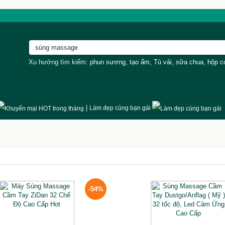
Xu hướng tìm kiếm:
phun sương
,
tạo ẩm
,
Tủ vải
,
sữa chua
,
hộp 
|
Làm đẹp cùng bạn gái
-54%