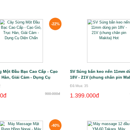
-22%
 Một Đầu Bạc Cao Cấp - Cạo
SV Súng bắn keo nến 11mm d
c Hàn, Giải Cảm - Dụng Cụ
18V - 21V (chung chân pin Mak
ẩn
2
Đã Mua: 35
900.000đ
00đ
1.399.000đ
-40%