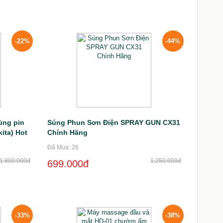
-22%
-44%
ùng pin
Súng Phun Sơn Điện SPRAY GUN CX31
ita) Hot
Chính Hãng
Đã Mua: 26
1.800.000đ
1.250.000đ
699.000đ
-33%
-38%