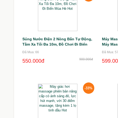
Súng Nước Điện 2 Nòng Bắn Tự Động,
Máy Mas
Tầm Xa Tối Đa 10m, Đồ Chơi Đi Biển
Máy Mas
Mùa Hè Hot
Tia Sữa 
Đã Mua: 66
Đã Mua: 5
900.000đ
550.000đ
599.0
-33%