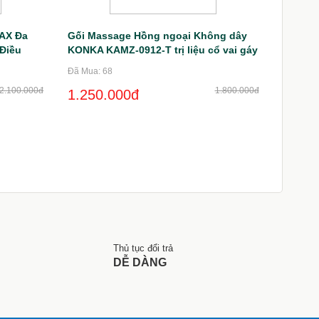
AX Đa
Gối Massage Hồng ngoại Không dây
Điều
KONKA KAMZ-0912-T trị liệu cổ vai gáy
toàn thân 20 đầu massage
Đã Mua: 68
2.100.000đ
1.800.000đ
1.250.000đ
Thủ tục đổi trả
DỄ DÀNG