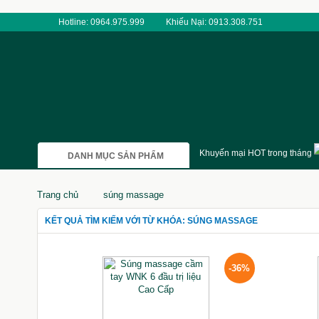
Hotline: 0964.975.999
Khiếu Nại: 0913.308.751
Khuyến mại HOT trong tháng
DANH MỤC SẢN PHẨM
Trang chủ
súng massage
KẾT QUẢ TÌM KIẾM VỚI TỪ KHÓA: SÚNG MASSAGE
-36%