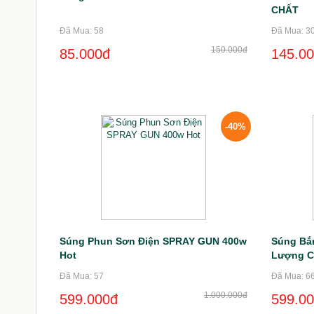
CHẤT
Đã Mua: 58
Đã Mua: 3
150.000đ
85.000đ
145.0
-40%
Súng Phun Sơn Điện SPRAY GUN 400w
Súng Bắn
Hot
Lượng C
Đã Mua: 57
Đã Mua: 6
1.000.000đ
599.000đ
599.0