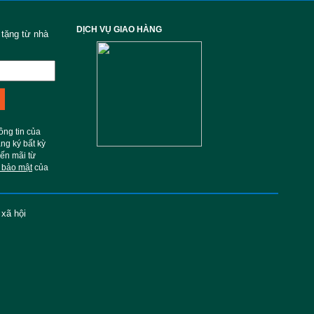
DỊCH VỤ GIAO HÀNG
 tặng từ nhà
ông tin của
ng ký bất kỳ
yến mãi từ
 bảo mật
của
 xã hội