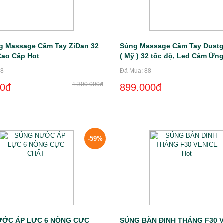
g Massage Cầm Tay ZiDan 32
Súng Massage Cầm Tay Dustg
Cao Cấp Hot
( Mỹ ) 32 tốc độ, Led Cảm Ứn
Cấp
18
Đã Mua: 88
1.300.000đ
00đ
899.000đ
-59%
ƯỚC ÁP LỰC 6 NÒNG CỰC
SÚNG BẮN ĐINH THẲNG F30 