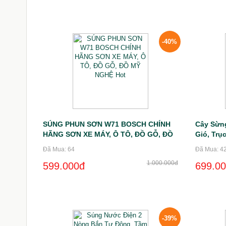
-40%
SÚNG PHUN SƠN W71 BOSCH CHÍNH
Cây Sừng
HÃNG SƠN XE MÁY, Ô TÔ, ĐỒ GỖ, ĐỒ
Gió, Trụ
MỸ NGHỆ Hot
Diện Ch
Đã Mua: 64
Đã Mua: 4
1.000.000đ
599.000đ
699.0
-39%