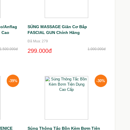
o/Anflag
SÚNG MASSAGE Giãn Cơ Bắp
g Cao
FASCIAL GUN Chính Hãng
Đã Mua: 279
1.500.000đ
1.000.000đ
299.000đ
-39%
-30%
VENICE
Súng Thông Tắc Bồn Kèm Bơm Tiện