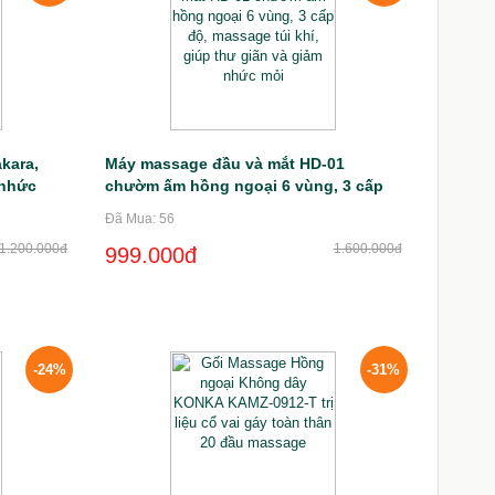
kara,
Máy massage đầu và mắt HD-01
 nhức
chườm ấm hồng ngoại 6 vùng, 3 cấp
độ điều
độ, massage túi khí, giúp thư giãn và
Đã Mua: 56
giảm nhức mỏi
1.200.000đ
1.600.000đ
999.000đ
-24%
-31%