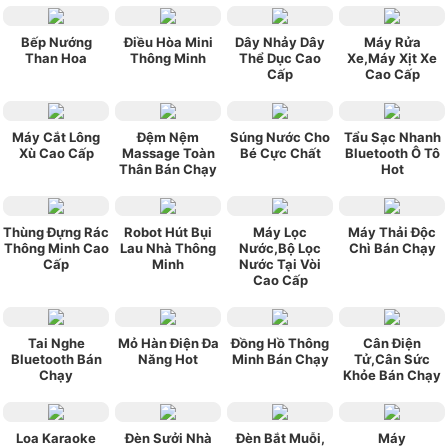
Bếp Nướng
Điều Hòa Mini
Dây Nhảy Dây
Máy Rửa
Than Hoa
Thông Minh
Thể Dục Cao
Xe,Máy Xịt Xe
Cấp
Cao Cấp
Máy Cắt Lông
Đệm Nệm
Súng Nước Cho
Tẩu Sạc Nhanh
Xù Cao Cấp
Massage Toàn
Bé Cực Chất
Bluetooth Ô Tô
Thân Bán Chạy
Hot
Thùng Đựng Rác
Robot Hút Bụi
Máy Lọc
Máy Thải Độc
Thông Minh Cao
Lau Nhà Thông
Nước,Bộ Lọc
Chì Bán Chạy
Cấp
Minh
Nước Tại Vòi
Cao Cấp
Tai Nghe
Mỏ Hàn Điện Đa
Đồng Hồ Thông
Cân Điện
Bluetooth Bán
Năng Hot
Minh Bán Chạy
Tử,Cân Sức
Chạy
Khỏe Bán Chạy
Loa Karaoke
Đèn Sưởi Nhà
Đèn Bắt Muỗi,
Máy