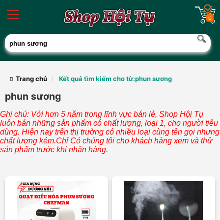
0
Trang chủ
Kết quả tìm kiếm cho từ:phun sương
phun sương
Ghi chú: Với hơn 5 năm trong lĩnh vực bán lẻ, Shop Hội Tụ
luôn bán những sản phẩm có chất lượng, loại 1, cho người tiêu
dùng. Hiện nay trên thị trường có nhiều loại cùng tên gọi nhưng
chất lượng kém.Chỉ Có chúng tôi cho khách hàng xem và thử
sản phẩm trước khi nhận hàng.