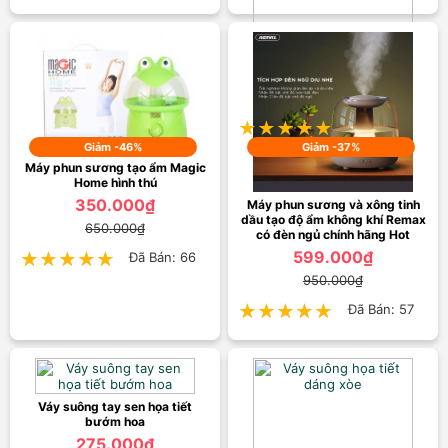
Máy phun sương khử khuẩn
Atomizer II Hot
599.000₫
1.050.000₫
★★★★★
★★★★★
Đã Bán: 53
Giảm -46%
Giảm -37%
Máy phun sương tạo ẩm Magic
Home hình thú
350.000₫
Máy phun sương và xông tinh
dầu tạo độ ẩm không khí Remax
650.000₫
có đèn ngủ chính hãng Hot
599.000₫
★★★★★
★★★★★
Đã Bán: 66
950.000₫
★★★★★
★★★★★
Đã Bán: 57
Váy suông tay sen họa tiết
bướm hoa
275.000₫