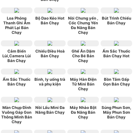
Loa Phóng
Bộ Dao Kéo Hot
Nồi Chưng yến ,
Bút Trình Chiếu
Thanh Ghi Âm
Bán Chạy
Cốc Chưng Yến
Bán Chạy
Phát Lại Bán
Đa Năng Bán
Chạy
Chạy
Cảm Biến
Chiếu Điều Hoà
Ghế Ăn Dặm
Ấm Sắc Thuốc
Lùi,Camera Lùi
Bán Chạy
Cho Bé Bán
Bán Chạy Hot
Bán Chạy
Chạy
Ấm Sắc Thuốc
Bình, ly uống trà
Máy Hàn Điện
Bồn Tắm Gấp
Bán Chạy
và phụ kiện
Tử Mini Bán
Gọn Bán Chạy
Chạy
Màn Chụp Đỉnh
Nồi Lẩu Mini Đa
Máy Nhào Bột
Súng Phun Sơn,
Vuông Gáp Gon
Năng Bán Chạy
Đa Năng Bán
Máy Phun Sơn
Thông Minh Bán
Chạy
Bán Chạy
Chạy