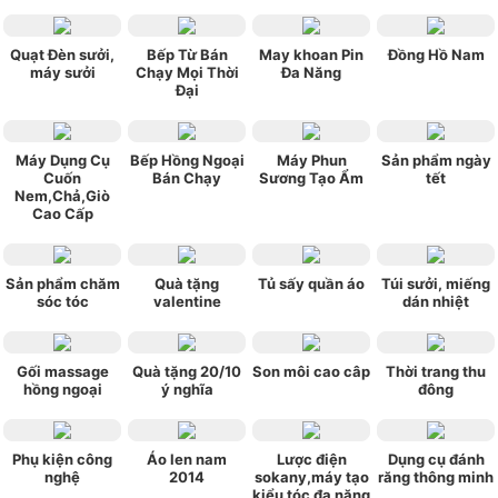
Quạt Đèn sưởi,
Bếp Từ Bán
May khoan Pin
Đồng Hồ Nam
máy sưởi
Chạy Mọi Thời
Đa Năng
Đại
Máy Dụng Cụ
Bếp Hồng Ngoại
Máy Phun
Sản phẩm ngày
Cuốn
Bán Chạy
Sương Tạo Ẩm
tết
Nem,Chả,Giò
Cao Cấp
Sản phẩm chăm
Quà tặng
Tủ sấy quần áo
Túi sưởi, miếng
sóc tóc
valentine
dán nhiệt
Gối massage
Quà tặng 20/10
Son môi cao câp
Thời trang thu
hồng ngoại
ý nghĩa
đông
Phụ kiện công
Áo len nam
Lược điện
Dụng cụ đánh
nghệ
2014
sokany,máy tạo
răng thông minh
kiểu tóc đa năng