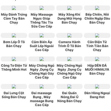
Máy Đánh Trứng
Máy Massage
Máy Xông Khi
Bếp Chiên, Nồi
Cầm Tay Bán
Ngực Giúp
Dung Mũi Họng
Chiên Ngập Dầu
Chạy
Thông Tắc Tia
Bán Chạy
Bán Chạy
Sữa Cao Cấp
Bơm Lốp Ô Tô
Cảm Biến Áp
Camera Hành
Cân Điện Tử
Bán Chạy
Suất Lốp Ngoài
Trình Ô Tô Bán
Tính Tiền Bán
Cao Cấp
Chạy
Chạy
Công Tơ Điện Tử
Máy Chống Ngủ
Máy Chống Ngủ
Hộp ĐÈN ĐÁ
Thông Minh Hot
Ngáy ,Dụng Cụ
Ngáy ,Dụng Cụ
MUỐI HIMALYA
Chống Ngủ Gáy
Chống Ngủ Gáy
Bán Chạy
Cao Cấp
Cao Cấp
Đai Lưng Cột
Đai massage
Đai Quấn
Đèn Hồng Ngoại
Sống Bán Chạy
Bụng , Máy
Nóng,Đai Ủ
Đang Hot
massage Bung
Nóng Bán Chạy
Cao Cấp