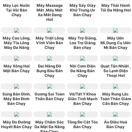
Máy Lọc Nước
Máy Massage
Máy Sấy Giày
Máy Thái Hành
Tại Vòi Bán
Mắt ,Máy Mát
Khử Trung Uv
Tỏi Đa Năng Hot
Chạy
Xa Mắt Đang
Bán Chạy
Hot
Máy Cao Lông,
Máy Triệt Lông
Máy Trợ Giảng,
Máy Uốn
Máy Tỉa Lông
Vĩnh Viễn Bán
Loa Trợ Giảng
Mi,Dụng Cụ Uốn
Mày Đa Năng
Chạy
Bán chạy
Mi Bán Chạy
Máy Xông Hơi
Đai Nâng Đỡ
Nồi Cơm Điện
Quạt Tản Nhiệt ,
Mặt Bán Chạy
Bụng Bầu Bán
Đa Năng Bán
So Lạnh Điện
Chạy
Chạy
Thoại Hot
Súng Bắn Đinh,
Gương Soi Toàn
Vớ/Tất Y Khoa
Máy Rung Lắc
Máy Bắn Đinh
Thân Bán Chạy
Giãn Tinh Mạch
Toàn Thân Giảm
Bán Chạy
Bán Chạy
Cân Bán Chạy
Máy Đo Đường
Máy Chăm Sóc
Tông Đơ Cắt Tóc
Áo Điều Hoà
Huyết Bán Chạy
Da Mặt Đa Năng
Bán Chạy
Bán Chạy
Bán Chạy