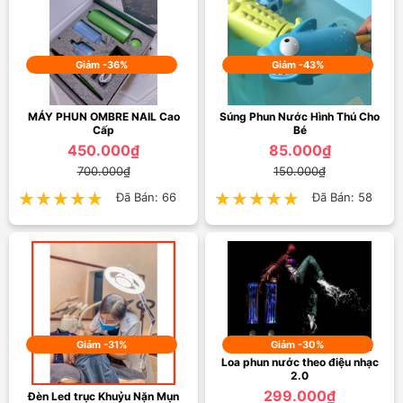
Giảm -36%
Giảm -43%
MÁY PHUN OMBRE NAIL Cao
Súng Phun Nước Hình Thú Cho
Cấp
Bé
450.000₫
85.000₫
700.000₫
150.000₫
★★★★★
★★★★★
Đã Bán: 66
★★★★★
★★★★★
Đã Bán: 58
Giảm -31%
Giảm -30%
Loa phun nước theo điệu nhạc
2.0
299.000₫
Đèn Led trục Khuỷu Nặn Mụn