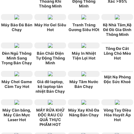
Thoáng Khí
Động Thông
Xác >95%
Thông Minh
Minh
Máy Bào Đá Bán
Máy Hơ Gel Siêu
Tranh Tráng
Kệ Nhà Tắm,Kệ
Chạy
Hot
Gương Siêu HOt
Để Đồ Gia Đình
Thông Minh
Tông Đơ Cắt
Đèn Ngủ Thông
Bản Chải Điện
Máy In Nhiệt
Lông Chó Mèo
Minh Sang
Tự Động Thông
Tiện Lợi Hot
Hot
Trọng Bán Chạy
Minh
Mặt Nạ Phòng
Máy Chơi Game
Giá đỡ laptop,
Máy Tăm Nước
Độc Sức Khoẻ
Cầm Tay Hot
kệ laptop tản
Bán Chạy
nhiệt Bán Chạy
Máy Cần bằng,
MÁY RỬA KHỬ
Máy Xay Khô Đa
Vòng Tay Điều
Máy Cân Mực
ĐỘC RAU CỦ
Năng Bán Chạy
Hòa Huyết Áp
Laser Hot
QUẢ THỰC
Hot
PHẨM HOT