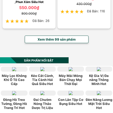
,Phun Xăm Siêu Hot
430.000₫
550.000₫
★★★★★
★★★★★
Đã Bán: 116
800.000₫
★★★★★
★★★★★
Đã Bán: 26
Xem thêm 99 sản phẩm
SẢN PHẨM NỔI BẬT
Máy Lọc Không
Kéo Cắt Cành,
Máy Mài Móng
Kệ Gia Vị Đa
Khí Ô Tô Cao
Tỉa Cành Hái
Bán Chạy Mọi
năng Thông
Cấp
Quả Siêu Hot
Thời Đại
Minh Hot
Đồng Hồ Treo
Đai Chườm
Con Lăn Tập Cơ
Đèn Năng Lương
Tường, Đồng Hồ
Nóng Thảo
Bụng Siêu Hot
Mặt Trời Siêu
Trang Trí Hot
Dược Trị Liệu
Hot