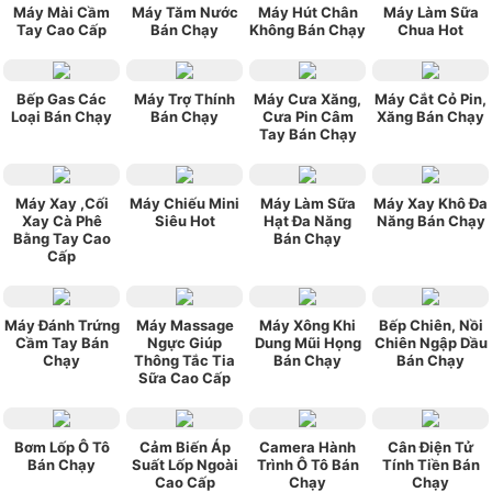
Máy Mài Cầm
Máy Tăm Nước
Máy Hút Chân
Máy Làm Sữa
Tay Cao Cấp
Bán Chạy
Không Bán Chạy
Chua Hot
Bếp Gas Các
Máy Trợ Thính
Máy Cưa Xăng,
Máy Cắt Cỏ Pin,
Loại Bán Chạy
Bán Chạy
Cưa Pin Câm
Xăng Bán Chạy
Tay Bán Chạy
Máy Xay ,Cối
Máy Chiếu Mini
Máy Làm Sữa
Máy Xay Khô Đa
Xay Cà Phê
Siêu Hot
Hạt Đa Năng
Năng Bán Chạy
Bằng Tay Cao
Bán Chạy
Cấp
Máy Đánh Trứng
Máy Massage
Máy Xông Khi
Bếp Chiên, Nồi
Cầm Tay Bán
Ngực Giúp
Dung Mũi Họng
Chiên Ngập Dầu
Chạy
Thông Tắc Tia
Bán Chạy
Bán Chạy
Sữa Cao Cấp
Bơm Lốp Ô Tô
Cảm Biến Áp
Camera Hành
Cân Điện Tử
Bán Chạy
Suất Lốp Ngoài
Trình Ô Tô Bán
Tính Tiền Bán
Cao Cấp
Chạy
Chạy