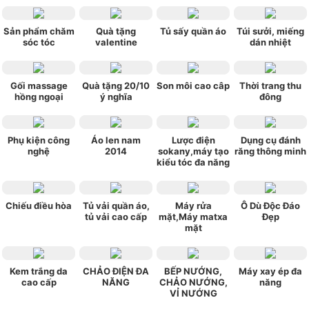
Sản phẩm chăm
Quà tặng
Tủ sấy quần áo
Túi sưởi, miếng
sóc tóc
valentine
dán nhiệt
Gối massage
Quà tặng 20/10
Son môi cao câp
Thời trang thu
hồng ngoại
ý nghĩa
đông
Phụ kiện công
Áo len nam
Lược điện
Dụng cụ đánh
nghệ
2014
sokany,máy tạo
răng thông minh
kiểu tóc đa năng
Chiếu điều hòa
Tủ vải quần áo,
Máy rửa
Ô Dù Độc Đáo
tủ vải cao cấp
mặt,Máy matxa
Đẹp
mặt
Kem trắng da
CHẢO ĐIỆN ĐA
BẾP NƯỚNG,
Máy xay ép đa
cao cấp
NĂNG
CHẢO NƯỚNG,
năng
VỈ NƯỚNG