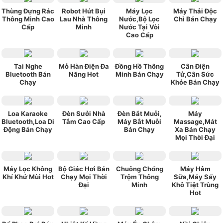
Thùng Đựng Rác
Robot Hút Bụi
Máy Lọc
Máy Thải Độc
Thông Minh Cao
Lau Nhà Thông
Nước,Bộ Lọc
Chì Bán Chạy
Cấp
Minh
Nước Tại Vòi
Cao Cấp
Tai Nghe
Mỏ Hàn Điện Đa
Đồng Hồ Thông
Cân Điện
Bluetooth Bán
Năng Hot
Minh Bán Chạy
Tử,Cân Sức
Chạy
Khỏe Bán Chạy
Loa Karaoke
Đèn Sưởi Nhà
Đèn Bắt Muỗi,
Máy
Bluetooth,Loa Di
Tắm Cao Cấp
Máy Bắt Muỗi
Massage,Mát
Động Bán Chạy
Bán Chạy
Xa Bán Chạy
Mọi Thời Đại
Máy Lọc Không
Bộ Giác Hơi Bán
Chuông Chống
Máy Hâm
Khí Khử Mùi Hot
Chạy Mọi Thời
Trộm Thông
Sữa,Máy Sấy
Đại
Minh
Khô Tiệt Trùng
Hot