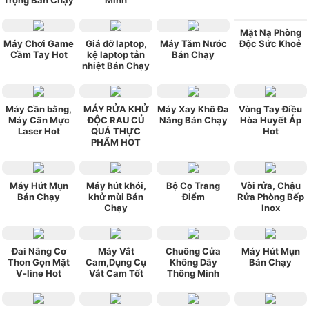
Trọng Bán Chạy
Minh
Mặt Nạ Phòng
Máy Chơi Game
Giá đỡ laptop,
Máy Tăm Nước
Độc Sức Khoẻ
Cầm Tay Hot
kệ laptop tản
Bán Chạy
nhiệt Bán Chạy
Máy Cần bằng,
MÁY RỬA KHỬ
Máy Xay Khô Đa
Vòng Tay Điều
Máy Cân Mực
ĐỘC RAU CỦ
Năng Bán Chạy
Hòa Huyết Áp
Laser Hot
QUẢ THỰC
Hot
PHẨM HOT
Máy Hút Mụn
Máy hút khói,
Bộ Cọ Trang
Vòi rửa, Chậu
Bán Chạy
khử mùi Bán
Điểm
Rửa Phòng Bếp
Chạy
Inox
Đai Nâng Cơ
Máy Vắt
Chuông Cửa
Máy Hút Mụn
Thon Gọn Mặt
Cam,Dụng Cụ
Không Dây
Bán Chạy
V-line Hot
Vắt Cam Tốt
Thông Minh