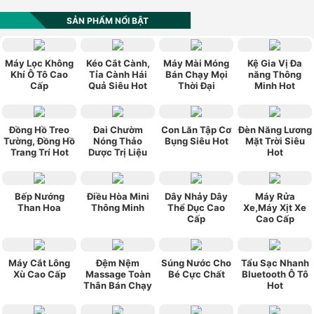
SẢN PHẨM NỔI BẬT
Máy Lọc Không
Kéo Cắt Cành,
Máy Mài Móng
Kệ Gia Vị Đa
Khí Ô Tô Cao
Tỉa Cành Hái
Bán Chạy Mọi
năng Thông
Cấp
Quả Siêu Hot
Thời Đại
Minh Hot
Đồng Hồ Treo
Đai Chườm
Con Lăn Tập Cơ
Đèn Năng Lương
Tường, Đồng Hồ
Nóng Thảo
Bụng Siêu Hot
Mặt Trời Siêu
Trang Trí Hot
Dược Trị Liệu
Hot
Bếp Nướng
Điều Hòa Mini
Dây Nhảy Dây
Máy Rửa
Than Hoa
Thông Minh
Thể Dục Cao
Xe,Máy Xịt Xe
Cấp
Cao Cấp
Máy Cắt Lông
Đệm Nệm
Súng Nước Cho
Tẩu Sạc Nhanh
Xù Cao Cấp
Massage Toàn
Bé Cực Chất
Bluetooth Ô Tô
Thân Bán Chạy
Hot