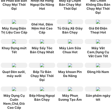
Bể Phao Bơi Bán
Nhiệt Kế Hồng
Máy Ép Chậm
Nồi Chiên
Chạy Mọi Thời
Ngoại Đa Năng
Bán Chạy Mọi
Không Dầu Bán
Đại
Hot
Thời Đại
Chạy Mọi Thời
Đại
Ghế Hơi, Đệm
Máy Xung Điện
Nệm Hơi Cao
Tủ Giày,Kệ Giày
Giá Đỡ Điện
Trị Liệu Cao Cấp
Cấp
Bán Chạy
Thoại Hot
Khay Đựng mứt
Máy Sấy Tóc
Máy Làm Sữa
Máy Vắt
Tết
Bán Chạy Nhất
Chua Hot
Cam,Dụng Cụ
Vắt Cam Tốt
Quạt Đèn sưởi,
Bếp Từ Bán
May khoan Pin
Đồng Hồ Nam
máy sưởi
Chạy Mọi Thời
Đa Năng
Đại
Máy Dụng Cụ
Bếp Hồng Ngoại
Máy Phun
Sản phẩm ngày
Cuốn
Bán Chạy
Sương Tạo Ẩm
tết
Nem,Chả,Giò
Cao Cấp