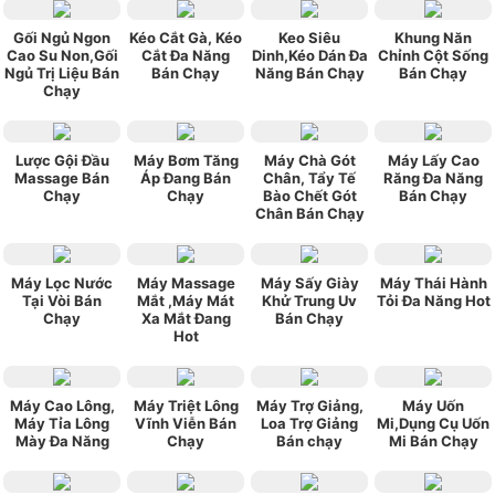
Gối Ngủ Ngon
Kéo Cắt Gà, Kéo
Keo Siêu
Khung Năn
Cao Su Non,Gối
Cắt Đa Năng
Dinh,Kéo Dán Đa
Chỉnh Cột Sống
Ngủ Trị Liệu Bán
Bán Chạy
Năng Bán Chạy
Bán Chạy
Chạy
Lược Gội Đầu
Máy Bơm Tăng
Máy Chà Gót
Máy Lấy Cao
Massage Bán
Áp Đang Bán
Chân, Tẩy Tế
Răng Đa Năng
Chạy
Chạy
Bào Chết Gót
Bán Chạy
Chân Bán Chạy
Máy Lọc Nước
Máy Massage
Máy Sấy Giày
Máy Thái Hành
Tại Vòi Bán
Mắt ,Máy Mát
Khử Trung Uv
Tỏi Đa Năng Hot
Chạy
Xa Mắt Đang
Bán Chạy
Hot
Máy Cao Lông,
Máy Triệt Lông
Máy Trợ Giảng,
Máy Uốn
Máy Tỉa Lông
Vĩnh Viễn Bán
Loa Trợ Giảng
Mi,Dụng Cụ Uốn
Mày Đa Năng
Chạy
Bán chạy
Mi Bán Chạy