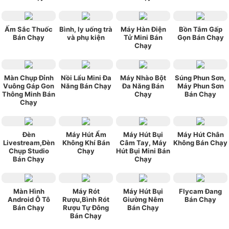
Ấm Sắc Thuốc
Bình, ly uống trà
Máy Hàn Điện
Bồn Tắm Gấp
Bán Chạy
và phụ kiện
Tử Mini Bán
Gọn Bán Chạy
Chạy
Màn Chụp Đỉnh
Nồi Lẩu Mini Đa
Máy Nhào Bột
Súng Phun Sơn,
Vuông Gáp Gon
Năng Bán Chạy
Đa Năng Bán
Máy Phun Sơn
Thông Minh Bán
Chạy
Bán Chạy
Chạy
Đèn
Máy Hút Ẩm
Máy Hút Bụi
Máy Hút Chân
Livestream,Đèn
Không Khí Bán
Câm Tay, Máy
Không Bán Chạy
Chụp Studio
Chạy
Hút Bụi Mini Bán
Bán Chạy
Chạy
Màn Hình
Máy Rót
Máy Hút Bụi
Flycam Đang
Android Ô Tô
Rượu,Bình Rót
Giường Nêm
Bán Chạy
Bán Chạy
Rượu Tự Đông
Bán Chạy
Bán Chạy