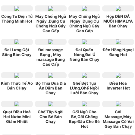
Công Tơ Điện Tử
Máy Chống Ngủ
Máy Chống Ngủ
Hộp ĐÈN ĐÁ
Thông Minh Hot
Ngáy ,Dụng Cụ
Ngáy ,Dụng Cụ
MUỐI HIMALYA
Chống Ngủ Gáy
Chống Ngủ Gáy
Bán Chạy
Cao Cấp
Cao Cấp
Đai Lưng Cột
Đai massage
Đai Quấn
Đèn Hồng Ngoại
Sống Bán Chạy
Bụng , Máy
Nóng,Đai Ủ
Đang Hot
massage Bung
Nóng Bán Chạy
Cao Cấp
Kính Thực Tế Ảo
Bộ Thìa Đũa Dĩa
Ghế Bệt Tựa
Điều Hòa
Bán CHạy
Ăn Dặm Bán
LƯng,Ghế Ngồi
Inverter Hot
Chạy
Lười Bán Chạy
Quạt Điều Hoà
Ghế Tập Ngồi
Gối Ngủ Cho
Gối
Hơi Nước Mini
Cho Bé Bán
Bé,Gối Chống
Massage,Máy
Giảm Nhiệt
Chạy
Bẹp Đầu Cho Bé
Massage Cổ Vai
Hot
Gáy Bán Chạy