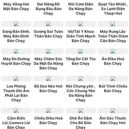
Máy Xông Hơi
Đai Nâng Đỡ
Nồi Cơm Điện
Quạt Tản Nhiệt ,
Mặt Bán Chạy
Bụng Bầu Bán
Đa Năng Bán
So Lạnh Điện
Chạy
Chạy
Thoại Hot
Súng Bắn Đinh,
Gương Soi Toàn
Vớ/Tất Y Khoa
Máy Rung Lắc
Máy Bắn Đinh
Thân Bán Chạy
Giãn Tinh Mạch
Toàn Thân Giảm
Bán Chạy
Bán Chạy
Cân Bán Chạy
Máy Đo Đường
Máy Chăm Sóc
Tông Đơ Cắt Tóc
Áo Điều Hoà
Huyết Bán Chạy
Da Mặt Đa Năng
Bán Chạy
Bán Chạy
Bán Chạy
Loa Phóng
Bộ Dao Kéo Hot
Nồi Chưng yến ,
Bút Trình Chiếu
Thanh Ghi Âm
Bán Chạy
Cốc Chưng Yến
Bán Chạy
Phát Lại Bán
Đa Năng Bán
Chạy
Chạy
Cảm Biến
Chiếu Điều Hoà
Ghế Ăn Dặm
Ấm Sắc Thuốc
Lùi,Camera Lùi
Bán Chạy
Cho Bé Bán
Bán Chạy Hot
Bán Chạy
Chạy