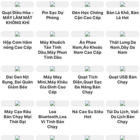
Quạt Điều Hòa -
Pin Sạc Dự
Đèn Học Chống
Bàn Là Khô, Bàn
MÁY LÀM MÁT
Phòng
Cận Cao Cấp
Là Hơi
KHÔNG KHÍ
Hộp Cơm Hâm
Máy Khuếch
Áo Phao
Thắt Lưng Da
nóng Cao Cấp
Tán Tinh
Nam,Áo Khoác
Nam,Dây Da
Dầu,Máy Phun
Nam Cao Cấp
Nam
Tinh Dầu
Đai Gen Nịt
Máy May
Quạt Tích
Quạt USB Bán
Bụng, Đai Quấn
Mini,Máy Khâu
Điện,Quạt Sạc
Chạy
Giảm Béo
Gia Đình Cao
Đa Năng Bán
Cấp
Chạy
Máy Cạo Râu
Loa
Ná Cao Su Siêu
Túi Du Lịch, Vali
Bán Chạy Mọi
Bluetooth,Loa
Hot
Du Lịch Bán
Thời Đại
Vi Tính Bán
Chạy
Chạy