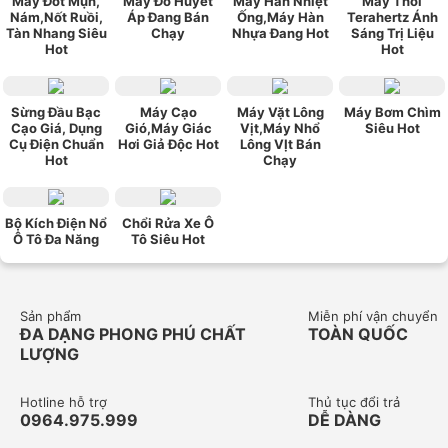
Máy Đốt Mụn,
Máy Đo Huyết
Máy Hàn Nhiệt
Máy Thổi
Nám,Nốt Ruồi,
Áp Đang Bán
Ống,Máy Hàn
Terahertz Ánh
Tàn Nhang Siêu
Chạy
Nhựa Đang Hot
Sáng Trị Liệu
Hot
Hot
Sừng Đầu Bạc
Máy Cạo
Máy Vặt Lông
Máy Bơm Chìm
Cạo Giá, Dụng
Gió,Máy Giác
Vịt,Máy Nhổ
Siêu Hot
Cụ Điện Chuẩn
Hơi Giả Độc Hot
Lông VỊt Bán
Hot
Chạy
Bộ Kích Điện Nổ
Chổi Rửa Xe Ô
Ô Tô Đa Năng
Tô Siêu Hot
Sản phẩm
Miễn phí vận chuyển
ĐA DẠNG PHONG PHÚ CHẤT
TOÀN QUỐC
LƯỢNG
Hotline hỗ trợ
Thủ tục đổi trả
0964.975.999
DỄ DÀNG