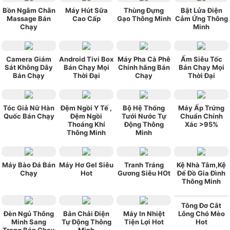
Bồn Ngâm Chân
Máy Hút Sữa
Thùng Đựng
Bật Lửa Điện
Massage Bán
Cao Cấp
Gạo Thông Minh
Cảm Ứng Thông
Chạy
Minh
Camera Giám
Android Tivi Box
Máy Pha Cà Phê
Ấm Siêu Tốc
Sát Không Dây
Bán Chạy Mọi
Chính hãng Bán
Bán Chạy Mọi
Bán Chạy
Thời Đại
Chạy
Thời Đại
Tóc Giả Nữ Hàn
Đệm Ngồi Y Tế ,
Bộ Hệ Thống
Máy Ấp Trứng
Quốc Bán Chạy
Đệm Ngồi
Tưới Nước Tự
Chuẩn Chính
Thoáng Khí
Động Thông
Xác >95%
Thông Minh
Minh
Máy Bào Đá Bán
Máy Hơ Gel Siêu
Tranh Tráng
Kệ Nhà Tắm,Kệ
Chạy
Hot
Gương Siêu HOt
Để Đồ Gia Đình
Thông Minh
Tông Đơ Cắt
Đèn Ngủ Thông
Bản Chải Điện
Máy In Nhiệt
Lông Chó Mèo
Minh Sang
Tự Động Thông
Tiện Lợi Hot
Hot