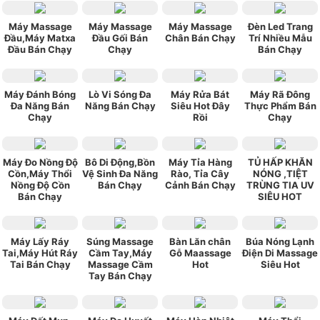
Máy Massage
Máy Massage
Máy Massage
Đèn Led Trang
Đầu,Máy Matxa
Đầu Gối Bán
Chân Bán Chạy
Trí Nhiều Mẫu
Đầu Bán Chạy
Chạy
Bán Chạy
Máy Đánh Bóng
Lò Vi Sóng Đa
Máy Rửa Bát
Máy Rã Đông
Đa Năng Bán
Năng Bán Chạy
Siêu Hot Đây
Thực Phẩm Bán
Chạy
Rồi
Chạy
Máy Đo Nồng Độ
Bô Di Động,Bồn
Máy Tỉa Hàng
TỦ HẤP KHĂN
Cồn,Máy Thổi
Vệ Sinh Đa Năng
Rào, Tỉa Cây
NÓNG ,TIỆT
Nồng Độ Cồn
Bán Chạy
Cảnh Bán Chạy
TRÙNG TIA UV
Bán Chạy
SIÊU HOT
Máy Lấy Ráy
Súng Massage
Bàn Lăn chân
Búa Nóng Lạnh
Tai,Máy Hút Ráy
Cầm Tay,Máy
Gỗ Maassage
Điện Di Massage
Tai Bán Chạy
Massage Cầm
Hot
Siêu Hot
Tay Bán Chạy