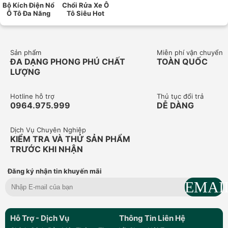
Bộ Kích Điện Nổ
Chổi Rửa Xe Ô
Ô Tô Đa Năng
Tô Siêu Hot
Sản phẩm
Miễn phí vận chuyển
ĐA DẠNG PHONG PHÚ CHẤT
TOÀN QUỐC
LƯỢNG
Hotline hỗ trợ
Thủ tục đổi trả
0964.975.999
DỄ DÀNG
Dịch Vụ Chuyên Nghiệp
KIỂM TRA VÀ THỬ SẢN PHẨM
TRƯỚC KHI NHẬN
Đăng ký nhận tin khuyến mãi
Hỗ Trợ - Dịch Vụ
Thông Tin Liên Hệ