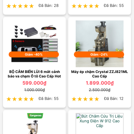
★★★★★
★★★★★
Đã Bán: 28
★★★★★
★★★★★
Đã Bán: 55
Giảm -40%
Giảm -24%
BỘ CẢM BIẾN LÙI 6 mắt cảnh
Máy ép chậm Crystal ZZJ821ML
báo va chạm Ô tô Cao Cấp Hot
Cao Cấp
599.000₫
1.899.000₫
1.000.000₫
2.500.000₫
★★★★★
★★★★★
Đã Bán: 55
★★★★★
★★★★★
Đã Bán: 12