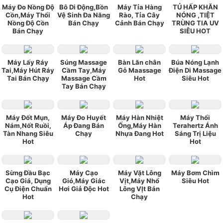
Máy Đo Nồng Độ
Bô Di Động,Bồn
Máy Tỉa Hàng
TỦ HẤP KHĂN
Cồn,Máy Thổi
Vệ Sinh Đa Năng
Rào, Tỉa Cây
NÓNG ,TIỆT
Nồng Độ Cồn
Bán Chạy
Cảnh Bán Chạy
TRÙNG TIA UV
Bán Chạy
SIÊU HOT
Máy Lấy Ráy
Súng Massage
Bàn Lăn chân
Búa Nóng Lạnh
Tai,Máy Hút Ráy
Cầm Tay,Máy
Gỗ Maassage
Điện Di Massage
Tai Bán Chạy
Massage Cầm
Hot
Siêu Hot
Tay Bán Chạy
Máy Đốt Mụn,
Máy Đo Huyết
Máy Hàn Nhiệt
Máy Thổi
Nám,Nốt Ruồi,
Áp Đang Bán
Ống,Máy Hàn
Terahertz Ánh
Tàn Nhang Siêu
Chạy
Nhựa Đang Hot
Sáng Trị Liệu
Hot
Hot
Sừng Đầu Bạc
Máy Cạo
Máy Vặt Lông
Máy Bơm Chìm
Cạo Giá, Dụng
Gió,Máy Giác
Vịt,Máy Nhổ
Siêu Hot
Cụ Điện Chuẩn
Hơi Giả Độc Hot
Lông VỊt Bán
Hot
Chạy