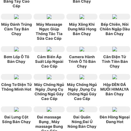
Bằng Tay Cao
Bán Chạy
Cấp
Máy Đánh Trứng
Máy Massage
Máy Xông Khi
Bếp Chiên, Nồi
Cầm Tay Bán
Ngực Giúp
Dung Mũi Họng
Chiên Ngập Dầu
Chạy
Thông Tắc Tia
Bán Chạy
Bán Chạy
Sữa Cao Cấp
Bơm Lốp Ô Tô
Cảm Biến Áp
Camera Hành
Cân Điện Tử
Bán Chạy
Suất Lốp Ngoài
Trình Ô Tô Bán
Tính Tiền Bán
Cao Cấp
Chạy
Chạy
Công Tơ Điện Tử
Máy Chống Ngủ
Máy Chống Ngủ
Hộp ĐÈN ĐÁ
Thông Minh Hot
Ngáy ,Dụng Cụ
Ngáy ,Dụng Cụ
MUỐI HIMALYA
Chống Ngủ Gáy
Chống Ngủ Gáy
Bán Chạy
Cao Cấp
Cao Cấp
Đai Lưng Cột
Đai massage
Đai Quấn
Đèn Hồng Ngoại
Sống Bán Chạy
Bụng , Máy
Nóng,Đai Ủ
Đang Hot
massage Bung
Nóng Bán Chạy