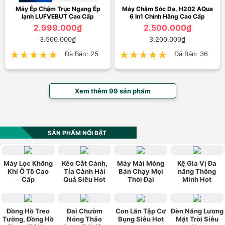
Máy Ép Chậm Trục Ngang Ép
Máy Chăm Sóc Da, H202 AQua
lạnh LUFVEBUT Cao Cấp
6 In1 Chính Hãng Cao Cấp
2.999.000₫
2.500.000₫
3.500.000₫
3.200.000₫
★★★★★
★★★★★
Đã Bán: 25
★★★★★
★★★★★
Đã Bán: 36
Xem thêm 99 sản phẩm
SẢN PHẨM NỔI BẬT
Máy Lọc Không
Kéo Cắt Cành,
Máy Mài Móng
Kệ Gia Vị Đa
Khí Ô Tô Cao
Tỉa Cành Hái
Bán Chạy Mọi
năng Thông
Cấp
Quả Siêu Hot
Thời Đại
Minh Hot
Đồng Hồ Treo
Đai Chườm
Con Lăn Tập Cơ
Đèn Năng Lương
Tường, Đồng Hồ
Nóng Thảo
Bụng Siêu Hot
Mặt Trời Siêu