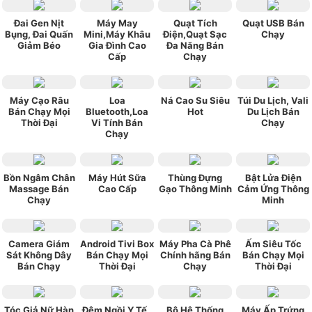
Đai Gen Nịt
Máy May
Quạt Tích
Quạt USB Bán
Bụng, Đai Quấn
Mini,Máy Khâu
Điện,Quạt Sạc
Chạy
Giảm Béo
Gia Đình Cao
Đa Năng Bán
Cấp
Chạy
Máy Cạo Râu
Loa
Ná Cao Su Siêu
Túi Du Lịch, Vali
Bán Chạy Mọi
Bluetooth,Loa
Hot
Du Lịch Bán
Thời Đại
Vi Tính Bán
Chạy
Chạy
Bồn Ngâm Chân
Máy Hút Sữa
Thùng Đựng
Bật Lửa Điện
Massage Bán
Cao Cấp
Gạo Thông Minh
Cảm Ứng Thông
Chạy
Minh
Camera Giám
Android Tivi Box
Máy Pha Cà Phê
Ấm Siêu Tốc
Sát Không Dây
Bán Chạy Mọi
Chính hãng Bán
Bán Chạy Mọi
Bán Chạy
Thời Đại
Chạy
Thời Đại
Tóc Giả Nữ Hàn
Đệm Ngồi Y Tế ,
Bộ Hệ Thống
Máy Ấp Trứng