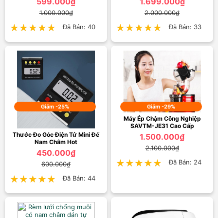
599.000₫
1.699.000₫
1.000.000₫
2.000.000₫
★★★★★
★★★★★
Đã Bán: 40
★★★★★
★★★★★
Đã Bán: 33
Giảm -25%
Giảm -29%
Máy Ép Chậm Công Nghiệp
SAVTM-JE31 Cao Cấp
Thước Đo Góc Điện Tử Mini Đế
1.500.000₫
Nam Châm Hot
2.100.000₫
450.000₫
★★★★★
★★★★★
Đã Bán: 24
600.000₫
★★★★★
★★★★★
Đã Bán: 44