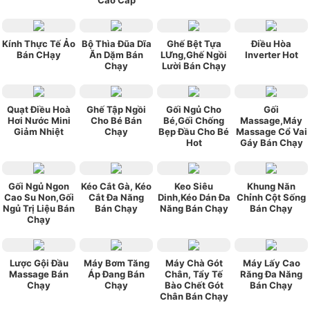
Cao Cấp
Kính Thực Tế Ảo
Bộ Thìa Đũa Dĩa
Ghế Bệt Tựa
Điều Hòa
Bán CHạy
Ăn Dặm Bán
LƯng,Ghế Ngồi
Inverter Hot
Chạy
Lười Bán Chạy
Quạt Điều Hoà
Ghế Tập Ngồi
Gối Ngủ Cho
Gối
Hơi Nước Mini
Cho Bé Bán
Bé,Gối Chống
Massage,Máy
Giảm Nhiệt
Chạy
Bẹp Đầu Cho Bé
Massage Cổ Vai
Hot
Gáy Bán Chạy
Gối Ngủ Ngon
Kéo Cắt Gà, Kéo
Keo Siêu
Khung Năn
Cao Su Non,Gối
Cắt Đa Năng
Dinh,Kéo Dán Đa
Chỉnh Cột Sống
Ngủ Trị Liệu Bán
Bán Chạy
Năng Bán Chạy
Bán Chạy
Chạy
Lược Gội Đầu
Máy Bơm Tăng
Máy Chà Gót
Máy Lấy Cao
Massage Bán
Áp Đang Bán
Chân, Tẩy Tế
Răng Đa Năng
Chạy
Chạy
Bào Chết Gót
Bán Chạy
Chân Bán Chạy