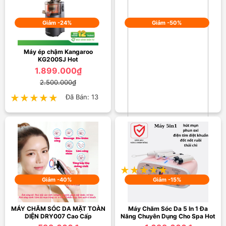
Giảm -24%
Giảm -50%
Máy ép chậm Kangaroo
KG200SJ Hot
1.899.000₫
2.500.000₫
★★★★★
★★★★★
Đã Bán: 13
Bút Châm Cứu Trị Liệu Xung
Điện W 912 Cao Cấp
250.000₫
500.000₫
★★★★★
★★★★★
Đã Bán: 600
Giảm -40%
Giảm -15%
MÁY CHĂM SÓC DA MẶT TOÀN
Máy Chăm Sóc Da 5 In 1 Đa
DIỆN DRY007 Cao Cấp
Năng Chuyên Dụng Cho Spa Hot