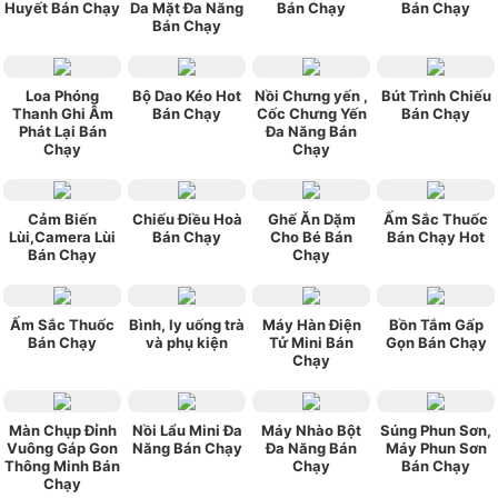
Huyết Bán Chạy
Da Mặt Đa Năng
Bán Chạy
Bán Chạy
Bán Chạy
Loa Phóng
Bộ Dao Kéo Hot
Nồi Chưng yến ,
Bút Trình Chiếu
Thanh Ghi Âm
Bán Chạy
Cốc Chưng Yến
Bán Chạy
Phát Lại Bán
Đa Năng Bán
Chạy
Chạy
Cảm Biến
Chiếu Điều Hoà
Ghế Ăn Dặm
Ấm Sắc Thuốc
Lùi,Camera Lùi
Bán Chạy
Cho Bé Bán
Bán Chạy Hot
Bán Chạy
Chạy
Ấm Sắc Thuốc
Bình, ly uống trà
Máy Hàn Điện
Bồn Tắm Gấp
Bán Chạy
và phụ kiện
Tử Mini Bán
Gọn Bán Chạy
Chạy
Màn Chụp Đỉnh
Nồi Lẩu Mini Đa
Máy Nhào Bột
Súng Phun Sơn,
Vuông Gáp Gon
Năng Bán Chạy
Đa Năng Bán
Máy Phun Sơn
Thông Minh Bán
Chạy
Bán Chạy
Chạy