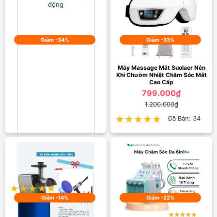
Giảm -34%
Giảm -33%
Máy Massage Mắt Suolaer Nén
Khí Chườm Nhiệt Chăm Sóc Mắt
Cao Cấp
799.000₫
1.200.000₫
★★★★★
★★★★★
Đã Bán: 34
Rèm lưới chống muỗi có nam
châm dán tự động
199.000₫
300.000₫
★★★★★
★★★★★
Đã Bán: 13
Giảm -14%
Giảm -22%