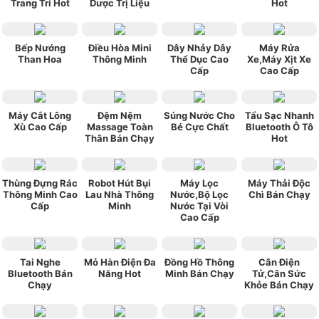
Trang Trí Hot
Dược Trị Liệu
Hot
Bếp Nướng
Điều Hòa Mini
Dây Nhảy Dây
Máy Rửa
Than Hoa
Thông Minh
Thể Dục Cao
Xe,Máy Xịt Xe
Cấp
Cao Cấp
Máy Cắt Lông
Đệm Nệm
Súng Nước Cho
Tẩu Sạc Nhanh
Xù Cao Cấp
Massage Toàn
Bé Cực Chất
Bluetooth Ô Tô
Thân Bán Chạy
Hot
Thùng Đựng Rác
Robot Hút Bụi
Máy Lọc
Máy Thải Độc
Thông Minh Cao
Lau Nhà Thông
Nước,Bộ Lọc
Chì Bán Chạy
Cấp
Minh
Nước Tại Vòi
Cao Cấp
Tai Nghe
Mỏ Hàn Điện Đa
Đồng Hồ Thông
Cân Điện
Bluetooth Bán
Năng Hot
Minh Bán Chạy
Tử,Cân Sức
Chạy
Khỏe Bán Chạy