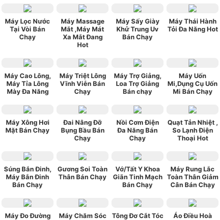
Máy Lọc Nước
Máy Massage
Máy Sấy Giày
Máy Thái Hành
Tại Vòi Bán
Mắt ,Máy Mát
Khử Trung Uv
Tỏi Đa Năng Hot
Chạy
Xa Mắt Đang
Bán Chạy
Hot
Máy Cao Lông,
Máy Triệt Lông
Máy Trợ Giảng,
Máy Uốn
Máy Tỉa Lông
Vĩnh Viễn Bán
Loa Trợ Giảng
Mi,Dụng Cụ Uốn
Mày Đa Năng
Chạy
Bán chạy
Mi Bán Chạy
Máy Xông Hơi
Đai Nâng Đỡ
Nồi Cơm Điện
Quạt Tản Nhiệt ,
Mặt Bán Chạy
Bụng Bầu Bán
Đa Năng Bán
So Lạnh Điện
Chạy
Chạy
Thoại Hot
Súng Bắn Đinh,
Gương Soi Toàn
Vớ/Tất Y Khoa
Máy Rung Lắc
Máy Bắn Đinh
Thân Bán Chạy
Giãn Tinh Mạch
Toàn Thân Giảm
Bán Chạy
Bán Chạy
Cân Bán Chạy
Máy Đo Đường
Máy Chăm Sóc
Tông Đơ Cắt Tóc
Áo Điều Hoà