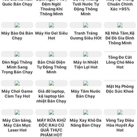
Quốc Bán Chạy
Đệm Ngồi
Tưới Nước Tự
Chuẩn Chính
Thoáng Khí
Động Thông
Xác >95%
Thông Minh
Minh
Máy Bào Đá Bán
Máy Hơ Gel Siêu
Tranh Tráng
Kệ Nhà Tắm,Kệ
Chạy
Hot
Gương Siêu HOt
Để Đồ Gia Đình
Thông Minh
Tông Đơ Cắt
Đèn Ngủ Thông
Bản Chải Điện
Máy In Nhiệt
Lông Chó Mèo
Minh Sang
Tự Động Thông
Tiện Lợi Hot
Hot
Trọng Bán Chạy
Minh
Mặt Nạ Phòng
Máy Chơi Game
Giá đỡ laptop,
Máy Tăm Nước
Độc Sức Khoẻ
Cầm Tay Hot
kệ laptop tản
Bán Chạy
nhiệt Bán Chạy
Máy Cần bằng,
MÁY RỬA KHỬ
Máy Xay Khô Đa
Vòng Tay Điều
Máy Cân Mực
ĐỘC RAU CỦ
Năng Bán Chạy
Hòa Huyết Áp
Laser Hot
QUẢ THỰC
Hot
PHẨM HOT