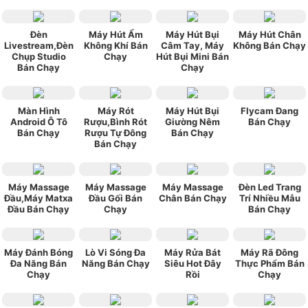
Đèn
Máy Hút Ẩm
Máy Hút Bụi
Máy Hút Chân
Livestream,Đèn
Không Khí Bán
Câm Tay, Máy
Không Bán Chạy
Chụp Studio
Chạy
Hút Bụi Mini Bán
Bán Chạy
Chạy
Màn Hình
Máy Rót
Máy Hút Bụi
Flycam Đang
Android Ô Tô
Rượu,Bình Rót
Giường Nêm
Bán Chạy
Bán Chạy
Rượu Tự Đông
Bán Chạy
Bán Chạy
Máy Massage
Máy Massage
Máy Massage
Đèn Led Trang
Đầu,Máy Matxa
Đầu Gối Bán
Chân Bán Chạy
Trí Nhiều Mẫu
Đầu Bán Chạy
Chạy
Bán Chạy
Máy Đánh Bóng
Lò Vi Sóng Đa
Máy Rửa Bát
Máy Rã Đông
Đa Năng Bán
Năng Bán Chạy
Siêu Hot Đây
Thực Phẩm Bán
Chạy
Rồi
Chạy