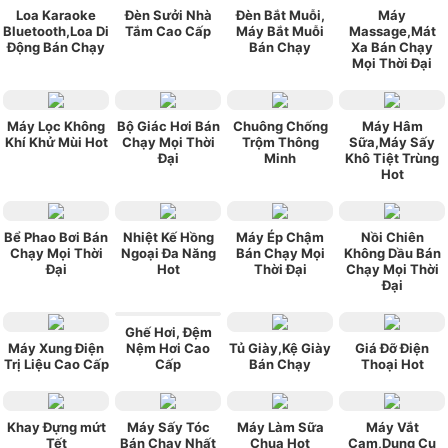
Loa Karaoke
Đèn Sưởi Nhà
Đèn Bắt Muỗi,
Máy
Bluetooth,Loa Di
Tắm Cao Cấp
Máy Bắt Muỗi
Massage,Mát
Động Bán Chạy
Bán Chạy
Xa Bán Chạy
Mọi Thời Đại
Máy Lọc Không
Bộ Giác Hơi Bán
Chuông Chống
Máy Hâm
Khí Khử Mùi Hot
Chạy Mọi Thời
Trộm Thông
Sữa,Máy Sấy
Đại
Minh
Khô Tiệt Trùng
Hot
Bể Phao Bơi Bán
Nhiệt Kế Hồng
Máy Ép Chậm
Nồi Chiên
Chạy Mọi Thời
Ngoại Đa Năng
Bán Chạy Mọi
Không Dầu Bán
Đại
Hot
Thời Đại
Chạy Mọi Thời
Đại
Ghế Hơi, Đệm
Máy Xung Điện
Nệm Hơi Cao
Tủ Giày,Kệ Giày
Giá Đỡ Điện
Trị Liệu Cao Cấp
Cấp
Bán Chạy
Thoại Hot
Khay Đựng mứt
Máy Sấy Tóc
Máy Làm Sữa
Máy Vắt
Tết
Bán Chạy Nhất
Chua Hot
Cam,Dụng Cụ