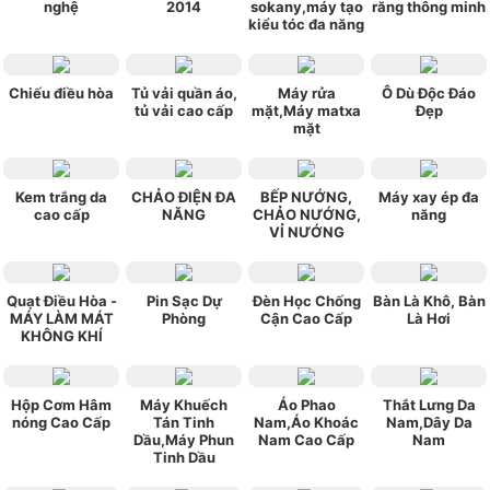
nghệ
2014
sokany,máy tạo
răng thông minh
kiểu tóc đa năng
Chiếu điều hòa
Tủ vải quần áo,
Máy rửa
Ô Dù Độc Đáo
tủ vải cao cấp
mặt,Máy matxa
Đẹp
mặt
Kem trắng da
CHẢO ĐIỆN ĐA
BẾP NƯỚNG,
Máy xay ép đa
cao cấp
NĂNG
CHẢO NƯỚNG,
năng
VỈ NƯỚNG
Quạt Điều Hòa -
Pin Sạc Dự
Đèn Học Chống
Bàn Là Khô, Bàn
MÁY LÀM MÁT
Phòng
Cận Cao Cấp
Là Hơi
KHÔNG KHÍ
Hộp Cơm Hâm
Máy Khuếch
Áo Phao
Thắt Lưng Da
nóng Cao Cấp
Tán Tinh
Nam,Áo Khoác
Nam,Dây Da
Dầu,Máy Phun
Nam Cao Cấp
Nam
Tinh Dầu