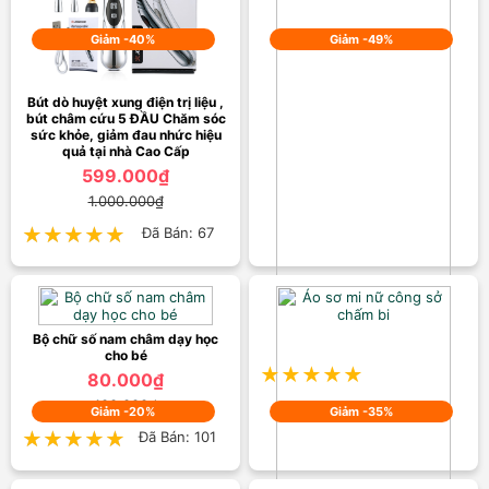
Giảm -40%
Giảm -49%
Bút dò huyệt xung điện trị liệu ,
bút châm cứu 5 ĐẦU Chăm sóc
sức khỏe, giảm đau nhức hiệu
quả tại nhà Cao Cấp
599.000₫
1.000.000₫
★★★★★
★★★★★
Đã Bán: 67
Áo Len nữ Chấm Bi
255.000₫
Bộ chữ số nam châm dạy học
500.000₫
cho bé
★★★★★
★★★★★
Đã Bán: 9
80.000₫
100.000₫
Giảm -20%
Giảm -35%
★★★★★
★★★★★
Đã Bán: 101