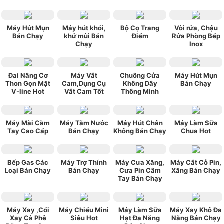
Máy Hút Mụn
Máy hút khói,
Bộ Cọ Trang
Vòi rửa, Chậu
Bán Chạy
khử mùi Bán
Điểm
Rửa Phòng Bếp
Chạy
Inox
Đai Nâng Cơ
Máy Vắt
Chuông Cửa
Máy Hút Mụn
Thon Gọn Mặt
Cam,Dụng Cụ
Không Dây
Bán Chạy
V-line Hot
Vắt Cam Tốt
Thông Minh
Máy Mài Cầm
Máy Tăm Nước
Máy Hút Chân
Máy Làm Sữa
Tay Cao Cấp
Bán Chạy
Không Bán Chạy
Chua Hot
Bếp Gas Các
Máy Trợ Thính
Máy Cưa Xăng,
Máy Cắt Cỏ Pin,
Loại Bán Chạy
Bán Chạy
Cưa Pin Câm
Xăng Bán Chạy
Tay Bán Chạy
Máy Xay ,Cối
Máy Chiếu Mini
Máy Làm Sữa
Máy Xay Khô Đa
Xay Cà Phê
Siêu Hot
Hạt Đa Năng
Năng Bán Chạy