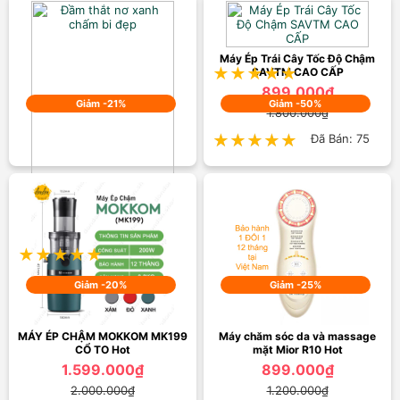
Áo sơ mi nữ công sở chấm bi
195.000₫
300.000₫
Máy Ép Trái Cây Tốc Độ Chậm
★★★★★
★★★★★
Đã Bán: 13
SAVTM CAO CẤP
899.000₫
Giảm -21%
Giảm -50%
1.800.000₫
★★★★★
★★★★★
Đã Bán: 75
Đầm thắt nơ xanh chấm bi đẹp
265.000₫
335.000₫
★★★★★
★★★★★
Đã Bán: 8
Giảm -20%
Giảm -25%
MÁY ÉP CHẬM MOKKOM MK199
Máy chăm sóc da và massage
CỔ TO Hot
mặt Mior R10 Hot
1.599.000₫
899.000₫
2.000.000₫
1.200.000₫