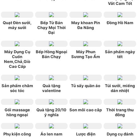
Vắt Cam Tốt
Quạt Đèn sưởi,
Bếp Từ Bán
May khoan Pin
Đồng Hồ Nam
máy sưởi
Chạy Mọi Thời
Đa Năng
Đại
Máy Dụng Cụ
Bếp Hồng Ngoại
Máy Phun
Sản phẩm ngày
Cuốn
Bán Chạy
Sương Tạo Ẩm
tết
Nem,Chả,Giò
Cao Cấp
Sản phẩm chăm
Quà tặng
Tủ sấy quần áo
Túi sưởi, miếng
sóc tóc
valentine
dán nhiệt
Gối massage
Quà tặng 20/10
Son môi cao câp
Thời trang thu
hồng ngoại
ý nghĩa
đông
Phụ kiện công
Áo len nam
Lược điện
Dụng cụ đánh