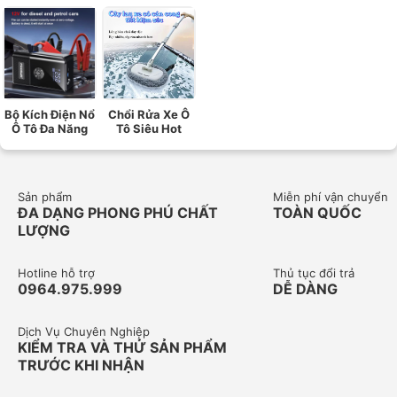
Bộ Kích Điện Nổ
Chổi Rửa Xe Ô
Ô Tô Đa Năng
Tô Siêu Hot
Sản phẩm
Miễn phí vận chuyển
ĐA DẠNG PHONG PHÚ CHẤT
TOÀN QUỐC
LƯỢNG
Hotline hỗ trợ
Thủ tục đổi trả
0964.975.999
DỄ DÀNG
Dịch Vụ Chuyên Nghiệp
KIỂM TRA VÀ THỬ SẢN PHẨM
TRƯỚC KHI NHẬN