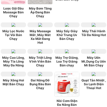
Lược Gội Đầu
Máy Bơm Tăng
Massage Bán
Áp Đang Bán
Chạy
Chạy
Máy Lọc Nước
Máy Massage
Máy Sấy Giày
Máy Thái Hành
Tại Vòi Bán
Mắt ,Máy Mát
Khử Trung Uv
Tỏi Đa Năng Hot
Chạy
Xa Mắt Đang
Bán Chạy
Hot
Máy Cao Lông,
Máy Triệt Lông
Máy Trợ Giảng,
Máy Uốn
Máy Tỉa Lông
Vĩnh Viễn Bán
Loa Trợ Giảng
Mi,Dụng Cụ Uốn
Mày Đa Năng
Chạy
Bán chạy
Mi Bán Chạy
Máy Xông Hơi
Đai Nâng Đỡ
Quạt Tản Nhiệt ,
Mặt Bán Chạy
Bụng Bầu Bán
So Lạnh Điện
Chạy
Thoại Hot
Nồi Cơm Điện
Đa Năng Bán