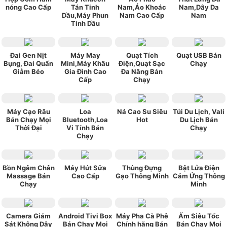
nóng Cao Cấp
Tán Tinh
Nam,Áo Khoác
Nam,Dây Da
Dầu,Máy Phun
Nam Cao Cấp
Nam
Tinh Dầu
Đai Gen Nịt
Máy May
Quạt Tích
Quạt USB Bán
Bụng, Đai Quấn
Mini,Máy Khâu
Điện,Quạt Sạc
Chạy
Giảm Béo
Gia Đình Cao
Đa Năng Bán
Cấp
Chạy
Máy Cạo Râu
Loa
Ná Cao Su Siêu
Túi Du Lịch, Vali
Bán Chạy Mọi
Bluetooth,Loa
Hot
Du Lịch Bán
Thời Đại
Vi Tính Bán
Chạy
Chạy
Bồn Ngâm Chân
Máy Hút Sữa
Thùng Đựng
Bật Lửa Điện
Massage Bán
Cao Cấp
Gạo Thông Minh
Cảm Ứng Thông
Chạy
Minh
Camera Giám
Android Tivi Box
Máy Pha Cà Phê
Ấm Siêu Tốc
Sát Không Dây
Bán Chạy Mọi
Chính hãng Bán
Bán Chạy Mọi