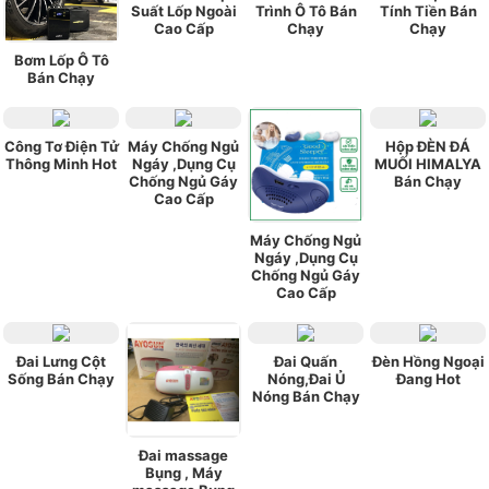
Suất Lốp Ngoài
Trình Ô Tô Bán
Tính Tiền Bán
Cao Cấp
Chạy
Chạy
Bơm Lốp Ô Tô
Bán Chạy
Công Tơ Điện Tử
Máy Chống Ngủ
Hộp ĐÈN ĐÁ
Thông Minh Hot
Ngáy ,Dụng Cụ
MUỐI HIMALYA
Chống Ngủ Gáy
Bán Chạy
Cao Cấp
Máy Chống Ngủ
Ngáy ,Dụng Cụ
Chống Ngủ Gáy
Cao Cấp
Đai Lưng Cột
Đai Quấn
Đèn Hồng Ngoại
Sống Bán Chạy
Nóng,Đai Ủ
Đang Hot
Nóng Bán Chạy
Đai massage
Bụng , Máy