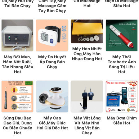
Tai,Máy Hút Ráy
Cầm Tay,Máy
Gỗ Maassage
Điện Di Massage
Tai Bán Chạy
Massage Cầm
Hot
Siêu Hot
Tay Bán Chạy
Máy Hàn Nhiệt
Ống,Máy Hàn
Máy Đốt Mụn,
Máy Đo Huyết
Máy Thổi
Nhựa Đang Hot
Nám,Nốt Ruồi,
Áp Đang Bán
Terahertz Ánh
Tàn Nhang Siêu
Chạy
Sáng Trị Liệu
Hot
Hot
Sừng Đầu Bạc
Máy Cạo
Máy Vặt Lông
Máy Bơm Chìm
Cạo Giá, Dụng
Gió,Máy Giác
Vịt,Máy Nhổ
Siêu Hot
Cụ Điện Chuẩn
Hơi Giả Độc Hot
Lông VỊt Bán
Hot
Chạy