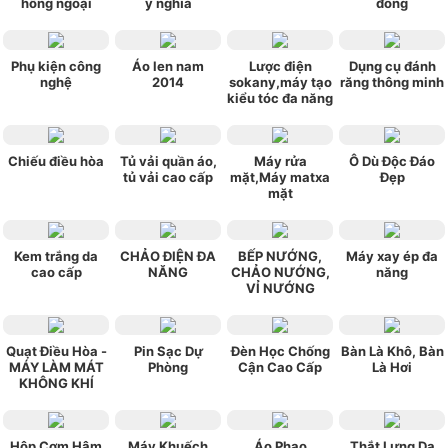
hồng ngoại
ý nghĩa
đông
Phụ kiện công
Áo len nam
Lược điện
Dụng cụ đánh
nghệ
2014
sokany,máy tạo
răng thông minh
kiểu tóc đa năng
Chiếu điều hòa
Tủ vải quần áo,
Máy rửa
Ô Dù Độc Đáo
tủ vải cao cấp
mặt,Máy matxa
Đẹp
mặt
Kem trắng da
CHẢO ĐIỆN ĐA
BẾP NƯỚNG,
Máy xay ép đa
cao cấp
NĂNG
CHẢO NƯỚNG,
năng
VỈ NƯỚNG
Quạt Điều Hòa -
Pin Sạc Dự
Đèn Học Chống
Bàn Là Khô, Bàn
MÁY LÀM MÁT
Phòng
Cận Cao Cấp
Là Hơi
KHÔNG KHÍ
Hộp Cơm Hâm
Máy Khuếch
Áo Phao
Thắt Lưng Da