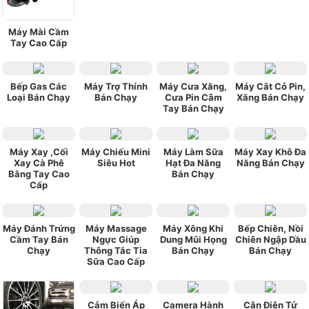
Máy Mài Cầm
Tay Cao Cấp
Bếp Gas Các
Máy Trợ Thính
Máy Cưa Xăng,
Máy Cắt Cỏ Pin,
Loại Bán Chạy
Bán Chạy
Cưa Pin Câm
Xăng Bán Chạy
Tay Bán Chạy
Máy Xay ,Cối
Máy Chiếu Mini
Máy Làm Sữa
Máy Xay Khô Đa
Xay Cà Phê
Siêu Hot
Hạt Đa Năng
Năng Bán Chạy
Bằng Tay Cao
Bán Chạy
Cấp
Máy Đánh Trứng
Máy Massage
Máy Xông Khi
Bếp Chiên, Nồi
Cầm Tay Bán
Ngực Giúp
Dung Mũi Họng
Chiên Ngập Dầu
Chạy
Thông Tắc Tia
Bán Chạy
Bán Chạy
Sữa Cao Cấp
Cảm Biến Áp
Camera Hành
Cân Điện Tử