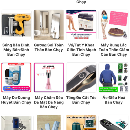
Chạy
Súng Bắn Đinh,
Gương Soi Toàn
Vớ/Tất Y Khoa
Máy Rung Lắc
Máy Bắn Đinh
Thân Bán Chạy
Giãn Tinh Mạch
Toàn Thân Giảm
Bán Chạy
Bán Chạy
Cân Bán Chạy
Máy Đo Đường
Máy Chăm Sóc
Tông Đơ Cắt Tóc
Áo Điều Hoà
Huyết Bán Chạy
Da Mặt Đa Năng
Bán Chạy
Bán Chạy
Bán Chạy