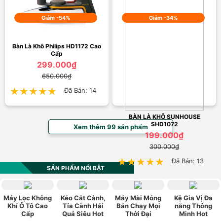
Giảm -54%
Giảm -34%
Bàn Là Khô Philips HD1172 Cao
Cấp
299.000₫
650.000₫
★★★★★
★★★★★
Đã Bán: 14
BÀN LÀ KHÔ SUNHOUSE
SHD1072
Xem thêm 99 sản phẩm
199.000₫
300.000₫
★★★★★
★★★★★
Đã Bán: 13
SẢN PHẨM NỔI BẬT
Máy Lọc Không
Kéo Cắt Cành,
Máy Mài Móng
Kệ Gia Vị Đa
Khí Ô Tô Cao
Tỉa Cành Hái
Bán Chạy Mọi
năng Thông
Cấp
Quả Siêu Hot
Thời Đại
Minh Hot