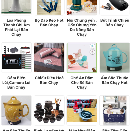
Loa Phóng
Bộ Dao Kéo Hot
Nồi Chưng yến ,
Bút Trình Chiếu
Thanh Ghi Âm
Bán Chạy
Cốc Chưng Yến
Bán Chạy
Phát Lại Bán
Đa Năng Bán
Chạy
Chạy
Cảm Biến
Chiếu Điều Hoà
Ghế Ăn Dặm
Ấm Sắc Thuốc
Lùi,Camera Lùi
Bán Chạy
Cho Bé Bán
Bán Chạy Hot
Bán Chạy
Chạy
Ấm Sắc Thuốc
Bình, ly uống trà
Máy Hàn Điện
Bồn Tắm Gấp