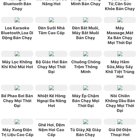
Bluetooth Bán
Năng Hot
Minh Bán Chạy
Tử,Cân Sức
Chạy
Khỏe Bán Chạy
Loa Karaoke
Đèn Sưởi Nhà
Đèn Bắt Muỗi,
Máy
Bluetooth,Loa Di
Tắm Cao Cấp
Máy Bắt Muỗi
Massage,Mát
Động Bán Chạy
Bán Chạy
Xa Bán Chạy
Mọi Thời Đại
Máy Lọc Không
Bộ Giác Hơi Bán
Chuông Chống
Máy Hâm
Khí Khử Mùi Hot
Chạy Mọi Thời
Trộm Thông
Sữa,Máy Sấy
Đại
Minh
Khô Tiệt Trùng
Hot
Bể Phao Bơi Bán
Nhiệt Kế Hồng
Máy Ép Chậm
Nồi Chiên
Chạy Mọi Thời
Ngoại Đa Năng
Bán Chạy Mọi
Không Dầu Bán
Đại
Hot
Thời Đại
Chạy Mọi Thời
Đại
Ghế Hơi, Đệm
Máy Xung Điện
Nệm Hơi Cao
Tủ Giày,Kệ Giày
Giá Đỡ Điện
Trị Liệu Cao Cấp
Cấp
Bán Chạy
Thoại Hot