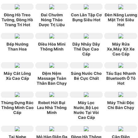
Đồng Hồ Treo
Đai Chườm
Con Lăn Tập Cơ
Đèn Năng Lương
Tường, Đồng Hồ
Nóng Thảo
Bụng Siêu Hot
Mặt Trời Siêu
Trang Trí Hot
Dược Trị Liệu
Hot
Bếp Nướng
Điều Hòa Mini
Dây Nhảy Dây
Máy Rửa
Than Hoa
Thông Minh
Thể Dục Cao
Xe,Máy Xịt Xe
Cấp
Cao Cấp
Máy Cắt Lông
Đệm Nệm
Súng Nước Cho
Tẩu Sạc Nhanh
Xù Cao Cấp
Massage Toàn
Bé Cực Chất
Bluetooth Ô Tô
Thân Bán Chạy
Hot
Thùng Đựng Rác
Robot Hút Bụi
Máy Lọc
Máy Thải Độc
Thông Minh Cao
Lau Nhà Thông
Nước,Bộ Lọc
Chì Bán Chạy
Cấp
Minh
Nước Tại Vòi
Cao Cấp
Tai Nghe
Mỏ Hàn Điện Đa
Đồng Hồ Thông
Cân Điện