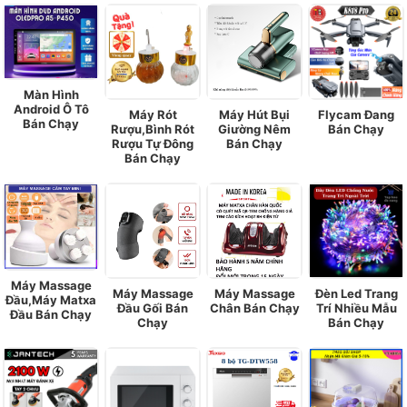
Màn Hình
Android Ô Tô
Máy Rót
Máy Hút Bụi
Flycam Đang
Bán Chạy
Rượu,Bình Rót
Giường Nêm
Bán Chạy
Rượu Tự Đông
Bán Chạy
Bán Chạy
Máy Massage
Máy Massage
Máy Massage
Đèn Led Trang
Đầu,Máy Matxa
Đầu Gối Bán
Chân Bán Chạy
Trí Nhiều Mẫu
Đầu Bán Chạy
Chạy
Bán Chạy