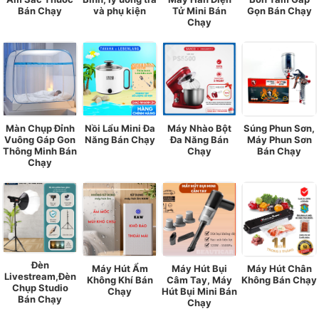
Bán Chạy
và phụ kiện
Tử Mini Bán
Gọn Bán Chạy
Chạy
Màn Chụp Đỉnh
Nồi Lẩu Mini Đa
Máy Nhào Bột
Súng Phun Sơn,
Vuông Gáp Gon
Năng Bán Chạy
Đa Năng Bán
Máy Phun Sơn
Thông Minh Bán
Chạy
Bán Chạy
Chạy
Đèn
Máy Hút Ẩm
Máy Hút Bụi
Máy Hút Chân
Livestream,Đèn
Không Khí Bán
Câm Tay, Máy
Không Bán Chạy
Chụp Studio
Chạy
Hút Bụi Mini Bán
Bán Chạy
Chạy