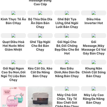
massage Bung
Cao Cấp
Kính Thực Tế Ảo
Bộ Thìa Đũa Dĩa
Ghế Bệt Tựa
Điều Hòa
Bán CHạy
Ăn Dặm Bán
LƯng,Ghế Ngồi
Inverter Hot
Chạy
Lười Bán Chạy
Quạt Điều Hoà
Ghế Tập Ngồi
Gối Ngủ Cho
Gối
Hơi Nước Mini
Cho Bé Bán
Bé,Gối Chống
Massage,Máy
Giảm Nhiệt
Chạy
Bẹp Đầu Cho Bé
Massage Cổ Vai
Hot
Gáy Bán Chạy
Gối Ngủ Ngon
Kéo Cắt Gà, Kéo
Keo Siêu
Khung Năn
Cao Su Non,Gối
Cắt Đa Năng
Dinh,Kéo Dán Đa
Chỉnh Cột Sống
Ngủ Trị Liệu Bán
Bán Chạy
Năng Bán Chạy
Bán Chạy
Chạy
Máy Chà Gót
Máy Lấy Cao
Chân, Tẩy Tế
Răng Đa Năng
Bào Chết Gót
Bán Chạy
Chân Bán Chạy