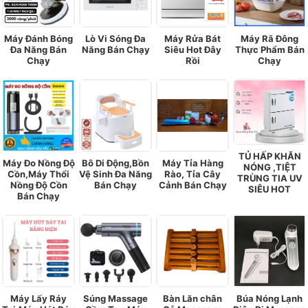
Máy Đánh Bóng
Lò Vi Sóng Đa
Máy Rửa Bát
Máy Rã Đông
Đa Năng Bán
Năng Bán Chạy
Siêu Hot Đây
Thực Phẩm Bán
Chạy
Rồi
Chạy
TỦ HẤP KHĂN
Máy Đo Nồng Độ
Bô Di Động,Bồn
Máy Tỉa Hàng
NÓNG ,TIỆT
Cồn,Máy Thổi
Vệ Sinh Đa Năng
Rào, Tỉa Cây
TRÙNG TIA UV
Nồng Độ Cồn
Bán Chạy
Cảnh Bán Chạy
SIÊU HOT
Bán Chạy
Máy Lấy Ráy
Súng Massage
Bàn Lăn chân
Búa Nóng Lạnh