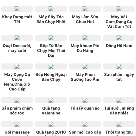
Khay Đựng mứt
Máy Sấy Tóc
Máy Làm Sữa
Máy Vắt
Tết
Bán Chạy Nhất
Chua Hot
Cam,Dụng Cụ
Vắt Cam Tốt
Quạt Đèn sưởi,
Bếp Từ Bán
May khoan Pin
Đồng Hồ Nam
máy sưởi
Chạy Mọi Thời
Đa Năng
Đại
Máy Dụng Cụ
Bếp Hồng Ngoại
Máy Phun
Sản phẩm ngày
Cuốn
Bán Chạy
Sương Tạo Ẩm
tết
Nem,Chả,Giò
Cao Cấp
Sản phẩm chăm
Quà tặng
Tủ sấy quần áo
Túi sưởi, miếng
sóc tóc
valentine
dán nhiệt
Gối massage
Quà tặng 20/10
Son môi cao câp
Thời trang thu