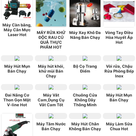
Máy Cần bằng,
Máy Cân Mực
MÁY RỬA KHỬ
Máy Xay Khô Đa
Vòng Tay Điều
Laser Hot
ĐỘC RAU CỦ
Năng Bán Chạy
Hòa Huyết Áp
QUẢ THỰC
Hot
PHẨM HOT
Máy Hút Mụn
Máy hút khói,
Bộ Cọ Trang
Vòi rửa, Chậu
Bán Chạy
khử mùi Bán
Điểm
Rửa Phòng Bếp
Chạy
Inox
Đai Nâng Cơ
Máy Vắt
Chuông Cửa
Máy Hút Mụn
Thon Gọn Mặt
Cam,Dụng Cụ
Không Dây
Bán Chạy
V-line Hot
Vắt Cam Tốt
Thông Minh
Máy Tăm Nước
Máy Hút Chân
Máy Làm Sữa
Bán Chạy
Không Bán Chạy
Chua Hot