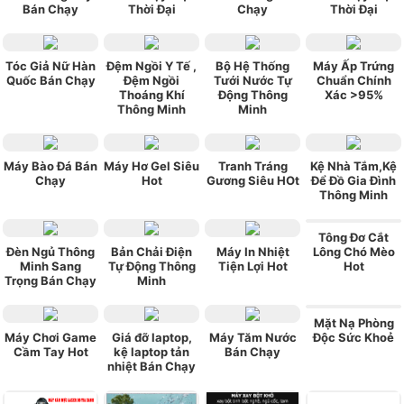
Bán Chạy
Thời Đại
Chạy
Thời Đại
Tóc Giả Nữ Hàn
Đệm Ngồi Y Tế ,
Bộ Hệ Thống
Máy Ấp Trứng
Quốc Bán Chạy
Đệm Ngồi
Tưới Nước Tự
Chuẩn Chính
Thoáng Khí
Động Thông
Xác >95%
Thông Minh
Minh
Máy Bào Đá Bán
Máy Hơ Gel Siêu
Tranh Tráng
Kệ Nhà Tắm,Kệ
Chạy
Hot
Gương Siêu HOt
Để Đồ Gia Đình
Thông Minh
Tông Đơ Cắt
Đèn Ngủ Thông
Bản Chải Điện
Máy In Nhiệt
Lông Chó Mèo
Minh Sang
Tự Động Thông
Tiện Lợi Hot
Hot
Trọng Bán Chạy
Minh
Mặt Nạ Phòng
Máy Chơi Game
Giá đỡ laptop,
Máy Tăm Nước
Độc Sức Khoẻ
Cầm Tay Hot
kệ laptop tản
Bán Chạy
nhiệt Bán Chạy