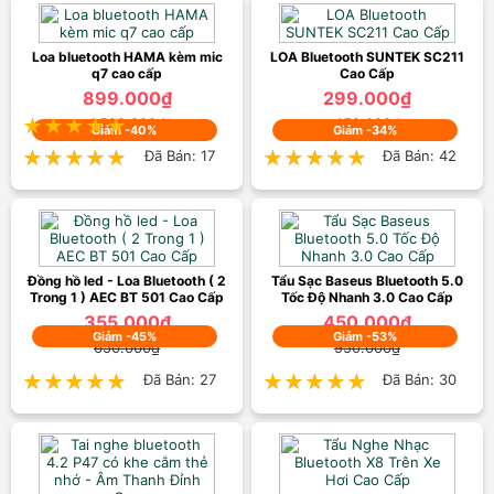
Loa Kéo Bluetooth P88 P89 -
Loa Xách Tay KIOMIC Tặng
Micro Hát Karaoke Cực Hay
Loa bluetooth HAMA kèm mic
LOA Bluetooth SUNTEK SC211
399.000₫
q7 cao cấp
Cao Cấp
650.000₫
899.000₫
299.000₫
★★★★★
★★★★★
1.500.000₫
Đã Bán: 53
450.000₫
Giảm -40%
Giảm -34%
★★★★★
★★★★★
Đã Bán: 17
★★★★★
★★★★★
Đã Bán: 42
Đồng hồ led - Loa Bluetooth ( 2
Tẩu Sạc Baseus Bluetooth 5.0
Trong 1 ) AEC BT 501 Cao Cấp
Tốc Độ Nhanh 3.0 Cao Cấp
355.000₫
450.000₫
Giảm -45%
Giảm -53%
650.000₫
950.000₫
★★★★★
★★★★★
Đã Bán: 27
★★★★★
★★★★★
Đã Bán: 30