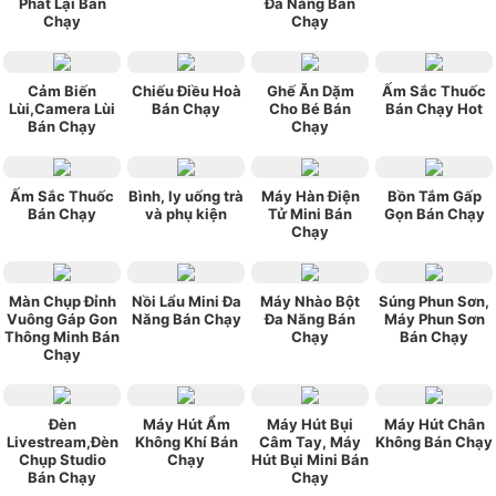
Phát Lại Bán
Đa Năng Bán
Chạy
Chạy
Cảm Biến
Chiếu Điều Hoà
Ghế Ăn Dặm
Ấm Sắc Thuốc
Lùi,Camera Lùi
Bán Chạy
Cho Bé Bán
Bán Chạy Hot
Bán Chạy
Chạy
Ấm Sắc Thuốc
Bình, ly uống trà
Máy Hàn Điện
Bồn Tắm Gấp
Bán Chạy
và phụ kiện
Tử Mini Bán
Gọn Bán Chạy
Chạy
Màn Chụp Đỉnh
Nồi Lẩu Mini Đa
Máy Nhào Bột
Súng Phun Sơn,
Vuông Gáp Gon
Năng Bán Chạy
Đa Năng Bán
Máy Phun Sơn
Thông Minh Bán
Chạy
Bán Chạy
Chạy
Đèn
Máy Hút Ẩm
Máy Hút Bụi
Máy Hút Chân
Livestream,Đèn
Không Khí Bán
Câm Tay, Máy
Không Bán Chạy
Chụp Studio
Chạy
Hút Bụi Mini Bán
Bán Chạy
Chạy