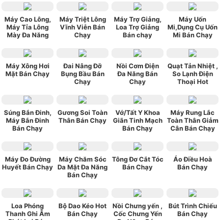
Máy Cao Lông,
Máy Triệt Lông
Máy Trợ Giảng,
Máy Uốn
Máy Tỉa Lông
Vĩnh Viễn Bán
Loa Trợ Giảng
Mi,Dụng Cụ Uốn
Mày Đa Năng
Chạy
Bán chạy
Mi Bán Chạy
Máy Xông Hơi
Đai Nâng Đỡ
Nồi Cơm Điện
Quạt Tản Nhiệt ,
Mặt Bán Chạy
Bụng Bầu Bán
Đa Năng Bán
So Lạnh Điện
Chạy
Chạy
Thoại Hot
Súng Bắn Đinh,
Gương Soi Toàn
Vớ/Tất Y Khoa
Máy Rung Lắc
Máy Bắn Đinh
Thân Bán Chạy
Giãn Tinh Mạch
Toàn Thân Giảm
Bán Chạy
Bán Chạy
Cân Bán Chạy
Máy Đo Đường
Máy Chăm Sóc
Tông Đơ Cắt Tóc
Áo Điều Hoà
Huyết Bán Chạy
Da Mặt Đa Năng
Bán Chạy
Bán Chạy
Bán Chạy
Loa Phóng
Bộ Dao Kéo Hot
Nồi Chưng yến ,
Bút Trình Chiếu
Thanh Ghi Âm
Bán Chạy
Cốc Chưng Yến
Bán Chạy