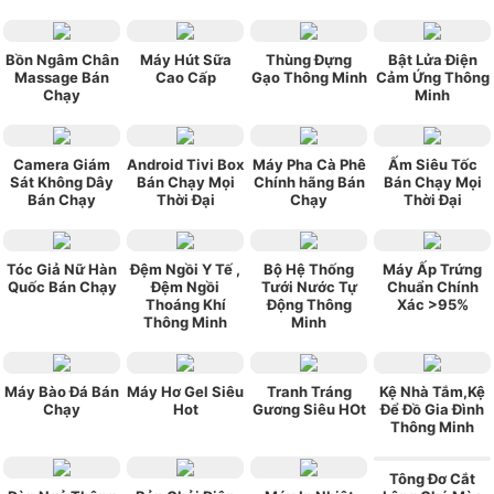
Bồn Ngâm Chân
Máy Hút Sữa
Thùng Đựng
Bật Lửa Điện
Massage Bán
Cao Cấp
Gạo Thông Minh
Cảm Ứng Thông
Chạy
Minh
Camera Giám
Android Tivi Box
Máy Pha Cà Phê
Ấm Siêu Tốc
Sát Không Dây
Bán Chạy Mọi
Chính hãng Bán
Bán Chạy Mọi
Bán Chạy
Thời Đại
Chạy
Thời Đại
Tóc Giả Nữ Hàn
Đệm Ngồi Y Tế ,
Bộ Hệ Thống
Máy Ấp Trứng
Quốc Bán Chạy
Đệm Ngồi
Tưới Nước Tự
Chuẩn Chính
Thoáng Khí
Động Thông
Xác >95%
Thông Minh
Minh
Máy Bào Đá Bán
Máy Hơ Gel Siêu
Tranh Tráng
Kệ Nhà Tắm,Kệ
Chạy
Hot
Gương Siêu HOt
Để Đồ Gia Đình
Thông Minh
Tông Đơ Cắt