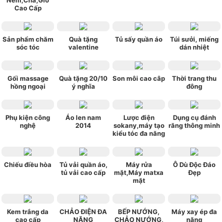
Nem,Chả,Giò
Cao Cấp
Sản phẩm chăm
Quà tặng
Tủ sấy quần áo
Túi sưởi, miếng
sóc tóc
valentine
dán nhiệt
Gối massage
Quà tặng 20/10
Son môi cao câp
Thời trang thu
hồng ngoại
ý nghĩa
đông
Phụ kiện công
Áo len nam
Lược điện
Dụng cụ đánh
nghệ
2014
sokany,máy tạo
răng thông minh
kiểu tóc đa năng
Chiếu điều hòa
Tủ vải quần áo,
Máy rửa
Ô Dù Độc Đáo
tủ vải cao cấp
mặt,Máy matxa
Đẹp
mặt
Kem trắng da
CHẢO ĐIỆN ĐA
BẾP NƯỚNG,
Máy xay ép đa
cao cấp
NĂNG
CHẢO NƯỚNG,
năng