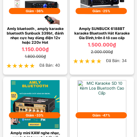
Giảm -36%
Giảm -25%
Amly bluetooth , amply karaoke
Amply SUNBUCK 6188BT
bluetooth Sunbuck 339bt, đánh
karaoke Bluetooth Hát Karaoke
nhạc cực hay dùng điện 12v
Gia Đình,trên ô tô cao cấp
hoặc 220v Hot
1.500.000₫
1.150.000₫
2.000.000₫
1.800.000₫
★★★★★
★★★★★
Đã Bán: 34
★★★★★
★★★★★
Đã Bán: 40
Giảm -33%
Giảm -47%
Amply mini KAW nghe nhạc,