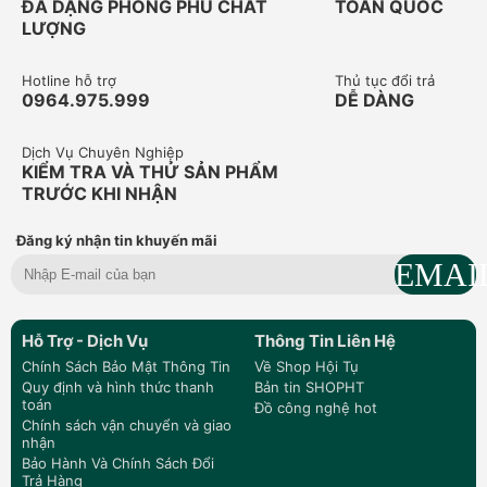
ĐA DẠNG PHONG PHÚ CHẤT
TOÀN QUỐC
LƯỢNG
Hotline hỗ trợ
Thủ tục đổi trả
0964.975.999
DỄ DÀNG
Dịch Vụ Chuyên Nghiệp
KIỂM TRA VÀ THỬ SẢN PHẨM
TRƯỚC KHI NHẬN
Đăng ký nhận tin khuyến mãi
Hỗ Trợ - Dịch Vụ
Thông Tin Liên Hệ
Chính Sách Bảo Mật Thông Tin
Về Shop Hội Tụ
Quy định và hình thức thanh
Bản tin SHOPHT
toán
Đồ công nghệ hot
Chính sách vận chuyển và giao
nhận
Bảo Hành Và Chính Sách Đổi
Trả Hàng