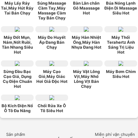
Máy Lấy Ráy
Súng Massage
Bàn Lăn chân
Búa Nóng Lạnh
Tai,Máy Hút Ráy
Cầm Tay,Máy
Gỗ Maassage
Điện Di Massage
Tai Bán Chạy
Massage Cầm
Hot
Siêu Hot
Tay Bán Chạy
Máy Đốt Mụn,
Máy Đo Huyết
Máy Hàn Nhiệt
Máy Thổi
Nám,Nốt Ruồi,
Áp Đang Bán
Ống,Máy Hàn
Terahertz Ánh
Tàn Nhang Siêu
Chạy
Nhựa Đang Hot
Sáng Trị Liệu
Hot
Hot
Sừng Đầu Bạc
Máy Cạo
Máy Vặt Lông
Máy Bơm Chìm
Cạo Giá, Dụng
Gió,Máy Giác
Vịt,Máy Nhổ
Siêu Hot
Cụ Điện Chuẩn
Hơi Giả Độc Hot
Lông VỊt Bán
Hot
Chạy
Bộ Kích Điện Nổ
Chổi Rửa Xe Ô
Ô Tô Đa Năng
Tô Siêu Hot
Sản phẩm
Miễn phí vận chuyển