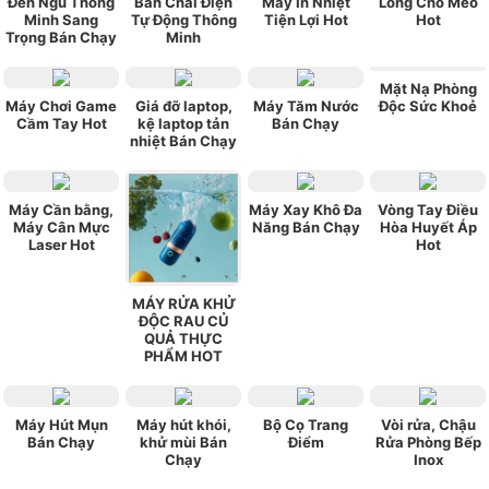
Đèn Ngủ Thông
Bản Chải Điện
Máy In Nhiệt
Lông Chó Mèo
Minh Sang
Tự Động Thông
Tiện Lợi Hot
Hot
Trọng Bán Chạy
Minh
Mặt Nạ Phòng
Máy Chơi Game
Giá đỡ laptop,
Máy Tăm Nước
Độc Sức Khoẻ
Cầm Tay Hot
kệ laptop tản
Bán Chạy
nhiệt Bán Chạy
Máy Cần bằng,
Máy Xay Khô Đa
Vòng Tay Điều
Máy Cân Mực
Năng Bán Chạy
Hòa Huyết Áp
Laser Hot
Hot
MÁY RỬA KHỬ
ĐỘC RAU CỦ
QUẢ THỰC
PHẨM HOT
Máy Hút Mụn
Máy hút khói,
Bộ Cọ Trang
Vòi rửa, Chậu
Bán Chạy
khử mùi Bán
Điểm
Rửa Phòng Bếp
Chạy
Inox