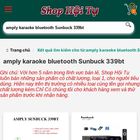
0
Trang chủ
Kết quả tìm kiếm cho từ:amply karaoke bluetooth
amply karaoke bluetooth Sunbuck 339bt
Ghi chú: Với hơn 5 năm trong lĩnh vực bán lẻ, Shop Hội Tụ
luôn bán những sản phẩm có chất lượng, loại 1, cho người tiêu
dùng. Hiện nay trên thị trường có nhiều loại cùng tên gọi nhưng
chất lượng kém.Chỉ Có chúng tôi cho khách hàng xem và thử
sản phẩm trước khi nhận hàng.