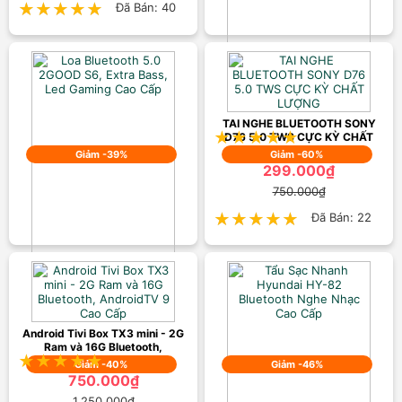
★★★★★
★★★★★
Đã Bán: 40
LOA BLUETOOTH ROBOT MINI
A9 BIG HERO SPEAKER
199.000₫
350.000₫
TAI NGHE BLUETOOTH SONY
★★★★★
★★★★★
Đã Bán: 16
D76 5.0 TWS CỰC KỲ CHẤT
LƯỢNG
Giảm -39%
Giảm -60%
299.000₫
750.000₫
★★★★★
★★★★★
Đã Bán: 22
Loa Bluetooth 5.0 2GOOD S6,
Extra Bass, Led Gaming Cao
Cấp
399.000₫
650.000₫
Android Tivi Box TX3 mini - 2G
Ram và 16G Bluetooth,
★★★★★
★★★★★
Đã Bán: 18
AndroidTV 9 Cao Cấp
Giảm -40%
Giảm -46%
750.000₫
1.250.000₫