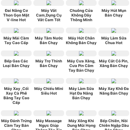
Đai Nâng Cơ
Máy Vắt
Chuông Cửa
Máy Hút Mụn
Thon Gọn Mặt
Cam,Dụng Cụ
Không Dây
Bán Chạy
V-line Hot
Vắt Cam Tốt
Thông Minh
Máy Mài Cầm
Máy Tăm Nước
Máy Hút Chân
Máy Làm Sữa
Tay Cao Cấp
Bán Chạy
Không Bán Chạy
Chua Hot
Bếp Gas Các
Máy Trợ Thính
Máy Cưa Xăng,
Máy Cắt Cỏ Pin,
Loại Bán Chạy
Bán Chạy
Cưa Pin Câm
Xăng Bán Chạy
Tay Bán Chạy
Máy Xay ,Cối
Máy Chiếu Mini
Máy Làm Sữa
Máy Xay Khô Đa
Xay Cà Phê
Siêu Hot
Hạt Đa Năng
Năng Bán Chạy
Bằng Tay Cao
Bán Chạy
Cấp
Máy Đánh Trứng
Máy Massage
Máy Xông Khi
Bếp Chiên, Nồi
Cầm Tay Bán
Ngực Giúp
Dung Mũi Họng
Chiên Ngập Dầu