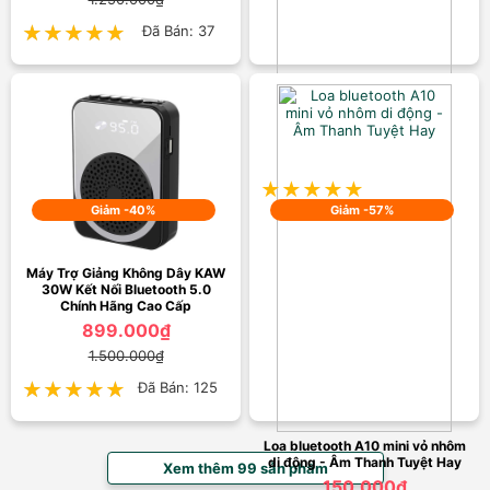
★★★★★
★★★★★
Đã Bán: 37
Tẩu Sạc Nhanh Hyundai HY-82
Bluetooth Nghe Nhạc Cao Cấp
350.000₫
650.000₫
★★★★★
★★★★★
Đã Bán: 27
Giảm -40%
Giảm -57%
Máy Trợ Giảng Không Dây KAW
30W Kết Nối Bluetooth 5.0
Chính Hãng Cao Cấp
899.000₫
1.500.000₫
★★★★★
★★★★★
Đã Bán: 125
Loa bluetooth A10 mini vỏ nhôm
di động - Âm Thanh Tuyệt Hay
Xem thêm 99 sản phẩm
150.000₫