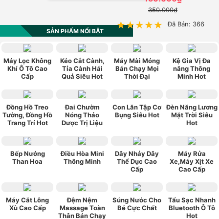
350.000₫
★★★★★
★★★★★
Đã Bán: 366
SẢN PHẨM NỔI BẬT
Máy Lọc Không
Kéo Cắt Cành,
Máy Mài Móng
Kệ Gia Vị Đa
Khí Ô Tô Cao
Tỉa Cành Hái
Bán Chạy Mọi
năng Thông
Cấp
Quả Siêu Hot
Thời Đại
Minh Hot
Đồng Hồ Treo
Đai Chườm
Con Lăn Tập Cơ
Đèn Năng Lương
Tường, Đồng Hồ
Nóng Thảo
Bụng Siêu Hot
Mặt Trời Siêu
Trang Trí Hot
Dược Trị Liệu
Hot
Bếp Nướng
Điều Hòa Mini
Dây Nhảy Dây
Máy Rửa
Than Hoa
Thông Minh
Thể Dục Cao
Xe,Máy Xịt Xe
Cấp
Cao Cấp
Máy Cắt Lông
Đệm Nệm
Súng Nước Cho
Tẩu Sạc Nhanh
Xù Cao Cấp
Massage Toàn
Bé Cực Chất
Bluetooth Ô Tô
Thân Bán Chạy
Hot