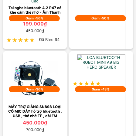
Tai nghe bluetooth 4.2 P47 có
khe cắm thẻ nhớ - Âm Thanh
Đỉnh Cao
Giảm -56%
Giảm -50%
199.000₫
450.000₫
★★★★★
★★★★★
Đã Bán: 64
Tẩu Nghe Nhạc Bluetooth X8
Trên Xe Hơi Cao Cấp
250.000₫
500.000₫
★★★★★
★★★★★
Đã Bán: 35
Giảm -36%
Giảm -43%
MÁY TRỢ GIẢNG SN898 LOẠI
CÓ MIC DÂY hỗ trợ bluetooth ,
USB , thẻ nhớ TF , đài FM
450.000₫
700.000₫