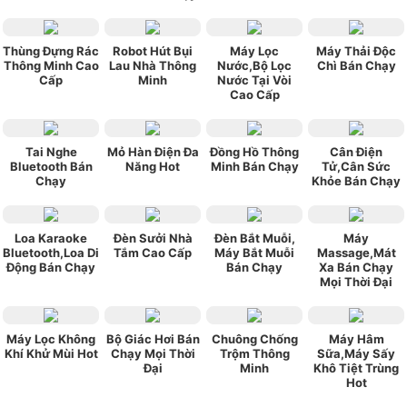
Thùng Đựng Rác
Robot Hút Bụi
Máy Lọc
Máy Thải Độc
Thông Minh Cao
Lau Nhà Thông
Nước,Bộ Lọc
Chì Bán Chạy
Cấp
Minh
Nước Tại Vòi
Cao Cấp
Tai Nghe
Mỏ Hàn Điện Đa
Đồng Hồ Thông
Cân Điện
Bluetooth Bán
Năng Hot
Minh Bán Chạy
Tử,Cân Sức
Chạy
Khỏe Bán Chạy
Loa Karaoke
Đèn Sưởi Nhà
Đèn Bắt Muỗi,
Máy
Bluetooth,Loa Di
Tắm Cao Cấp
Máy Bắt Muỗi
Massage,Mát
Động Bán Chạy
Bán Chạy
Xa Bán Chạy
Mọi Thời Đại
Máy Lọc Không
Bộ Giác Hơi Bán
Chuông Chống
Máy Hâm
Khí Khử Mùi Hot
Chạy Mọi Thời
Trộm Thông
Sữa,Máy Sấy
Đại
Minh
Khô Tiệt Trùng
Hot