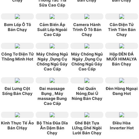
Chạy
Thông Tắc Tia
Bán Chạy
Bán Chạy
Sữa Cao Cấp
Bơm Lốp Ô Tô
Cảm Biến Áp
Camera Hành
Cân Điện Tử
Bán Chạy
Suất Lốp Ngoài
Trình Ô Tô Bán
Tính Tiền Bán
Cao Cấp
Chạy
Chạy
Công Tơ Điện Tử
Máy Chống Ngủ
Máy Chống Ngủ
Hộp ĐÈN ĐÁ
Thông Minh Hot
Ngáy ,Dụng Cụ
Ngáy ,Dụng Cụ
MUỐI HIMALYA
Chống Ngủ Gáy
Chống Ngủ Gáy
Bán Chạy
Cao Cấp
Cao Cấp
Đai Lưng Cột
Đai massage
Đai Quấn
Đèn Hồng Ngoại
Sống Bán Chạy
Bụng , Máy
Nóng,Đai Ủ
Đang Hot
massage Bung
Nóng Bán Chạy
Cao Cấp
Kính Thực Tế Ảo
Bộ Thìa Đũa Dĩa
Ghế Bệt Tựa
Điều Hòa
Bán CHạy
Ăn Dặm Bán
LƯng,Ghế Ngồi
Inverter Hot
Chạy
Lười Bán Chạy