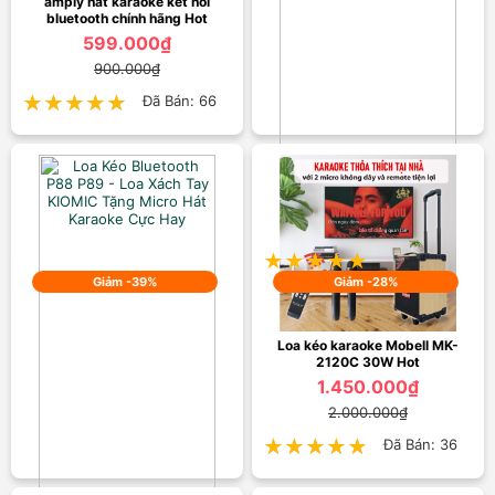
amply hát karaoke kết nối
bluetooth chính hãng Hot
599.000₫
900.000₫
★★★★★
★★★★★
Đã Bán: 66
MIC Karaoke SD 10 Kèm Loa
Bluetooth Cao Cấp
399.000₫
750.000₫
★★★★★
★★★★★
Đã Bán: 45
Giảm -39%
Giảm -28%
Loa kéo karaoke Mobell MK-
2120C 30W Hot
1.450.000₫
2.000.000₫
★★★★★
★★★★★
Đã Bán: 36