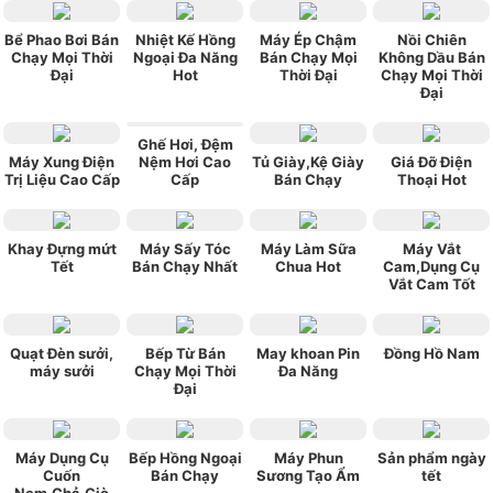
Bể Phao Bơi Bán
Nhiệt Kế Hồng
Máy Ép Chậm
Nồi Chiên
Chạy Mọi Thời
Ngoại Đa Năng
Bán Chạy Mọi
Không Dầu Bán
Đại
Hot
Thời Đại
Chạy Mọi Thời
Đại
Ghế Hơi, Đệm
Máy Xung Điện
Nệm Hơi Cao
Tủ Giày,Kệ Giày
Giá Đỡ Điện
Trị Liệu Cao Cấp
Cấp
Bán Chạy
Thoại Hot
Khay Đựng mứt
Máy Sấy Tóc
Máy Làm Sữa
Máy Vắt
Tết
Bán Chạy Nhất
Chua Hot
Cam,Dụng Cụ
Vắt Cam Tốt
Quạt Đèn sưởi,
Bếp Từ Bán
May khoan Pin
Đồng Hồ Nam
máy sưởi
Chạy Mọi Thời
Đa Năng
Đại
Máy Dụng Cụ
Bếp Hồng Ngoại
Máy Phun
Sản phẩm ngày
Cuốn
Bán Chạy
Sương Tạo Ẩm
tết