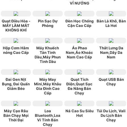
VỈ NƯỚNG
Quạt Điều Hòa -
Pin Sạc Dự
Đèn Học Chống
Bàn Là Khô, Bàn
MÁY LÀM MÁT
Phòng
Cận Cao Cấp
Là Hơi
KHÔNG KHÍ
Hộp Cơm Hâm
Máy Khuếch
Áo Phao
Thắt Lưng Da
nóng Cao Cấp
Tán Tinh
Nam,Áo Khoác
Nam,Dây Da
Dầu,Máy Phun
Nam Cao Cấp
Nam
Tinh Dầu
Đai Gen Nịt
Máy May
Quạt Tích
Quạt USB Bán
Bụng, Đai Quấn
Mini,Máy Khâu
Điện,Quạt Sạc
Chạy
Giảm Béo
Gia Đình Cao
Đa Năng Bán
Cấp
Chạy
Máy Cạo Râu
Loa
Ná Cao Su Siêu
Túi Du Lịch, Vali
Bán Chạy Mọi
Bluetooth,Loa
Hot
Du Lịch Bán
Thời Đại
Vi Tính Bán
Chạy
Chạy