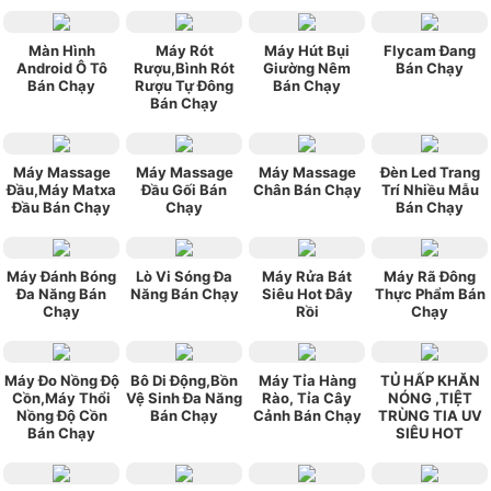
Màn Hình
Máy Rót
Máy Hút Bụi
Flycam Đang
Android Ô Tô
Rượu,Bình Rót
Giường Nêm
Bán Chạy
Bán Chạy
Rượu Tự Đông
Bán Chạy
Bán Chạy
Máy Massage
Máy Massage
Máy Massage
Đèn Led Trang
Đầu,Máy Matxa
Đầu Gối Bán
Chân Bán Chạy
Trí Nhiều Mẫu
Đầu Bán Chạy
Chạy
Bán Chạy
Máy Đánh Bóng
Lò Vi Sóng Đa
Máy Rửa Bát
Máy Rã Đông
Đa Năng Bán
Năng Bán Chạy
Siêu Hot Đây
Thực Phẩm Bán
Chạy
Rồi
Chạy
Máy Đo Nồng Độ
Bô Di Động,Bồn
Máy Tỉa Hàng
TỦ HẤP KHĂN
Cồn,Máy Thổi
Vệ Sinh Đa Năng
Rào, Tỉa Cây
NÓNG ,TIỆT
Nồng Độ Cồn
Bán Chạy
Cảnh Bán Chạy
TRÙNG TIA UV
Bán Chạy
SIÊU HOT