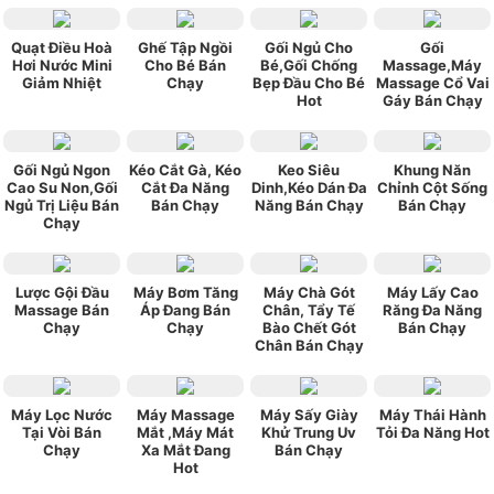
Quạt Điều Hoà
Ghế Tập Ngồi
Gối Ngủ Cho
Gối
Hơi Nước Mini
Cho Bé Bán
Bé,Gối Chống
Massage,Máy
Giảm Nhiệt
Chạy
Bẹp Đầu Cho Bé
Massage Cổ Vai
Hot
Gáy Bán Chạy
Gối Ngủ Ngon
Kéo Cắt Gà, Kéo
Keo Siêu
Khung Năn
Cao Su Non,Gối
Cắt Đa Năng
Dinh,Kéo Dán Đa
Chỉnh Cột Sống
Ngủ Trị Liệu Bán
Bán Chạy
Năng Bán Chạy
Bán Chạy
Chạy
Lược Gội Đầu
Máy Bơm Tăng
Máy Chà Gót
Máy Lấy Cao
Massage Bán
Áp Đang Bán
Chân, Tẩy Tế
Răng Đa Năng
Chạy
Chạy
Bào Chết Gót
Bán Chạy
Chân Bán Chạy
Máy Lọc Nước
Máy Massage
Máy Sấy Giày
Máy Thái Hành
Tại Vòi Bán
Mắt ,Máy Mát
Khử Trung Uv
Tỏi Đa Năng Hot
Chạy
Xa Mắt Đang
Bán Chạy
Hot