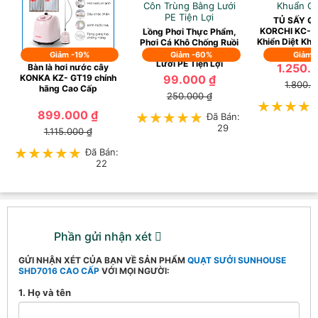
TỦ SẤY Q
KORCHI KC-6
Lồng Phơi Thực Phẩm,
Khiển Diệt Kh
Phơi Cá Khô Chống Ruồi
Muỗi, Côn Trùng Bằng
Giảm -19%
Giảm -60%
Giảm 
Lưới PE Tiện Lợi
1.250.
Bàn là hơi nước cây
KONKA KZ- GT19 chính
99.000 ₫
1.800.0
hãng Cao Cấp
250.000 ₫
★★★★
★★★★
899.000 ₫
★★★★★
★★★★★
Đã Bán:
29
1.115.000 ₫
★★★★★
★★★★★
Đã Bán:
22
Phần gửi nhận xét
GỬI NHẬN XÉT CỦA BẠN VỀ SẢN PHẨM
QUẠT SƯỞI SUNHOUSE
SHD7016 CAO CẤP
VỚI MỌI NGƯỜI:
1. Họ và tên