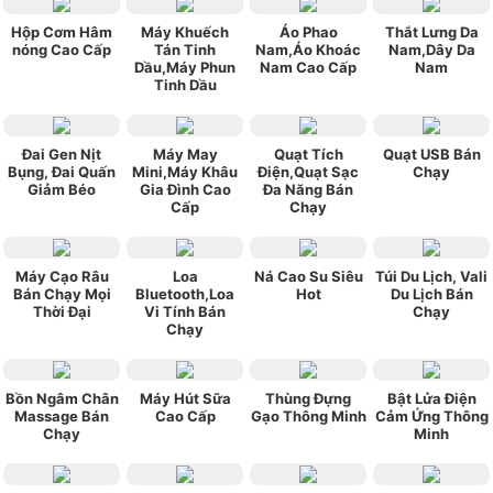
Hộp Cơm Hâm
Máy Khuếch
Áo Phao
Thắt Lưng Da
nóng Cao Cấp
Tán Tinh
Nam,Áo Khoác
Nam,Dây Da
Dầu,Máy Phun
Nam Cao Cấp
Nam
Tinh Dầu
Đai Gen Nịt
Máy May
Quạt Tích
Quạt USB Bán
Bụng, Đai Quấn
Mini,Máy Khâu
Điện,Quạt Sạc
Chạy
Giảm Béo
Gia Đình Cao
Đa Năng Bán
Cấp
Chạy
Máy Cạo Râu
Loa
Ná Cao Su Siêu
Túi Du Lịch, Vali
Bán Chạy Mọi
Bluetooth,Loa
Hot
Du Lịch Bán
Thời Đại
Vi Tính Bán
Chạy
Chạy
Bồn Ngâm Chân
Máy Hút Sữa
Thùng Đựng
Bật Lửa Điện
Massage Bán
Cao Cấp
Gạo Thông Minh
Cảm Ứng Thông
Chạy
Minh