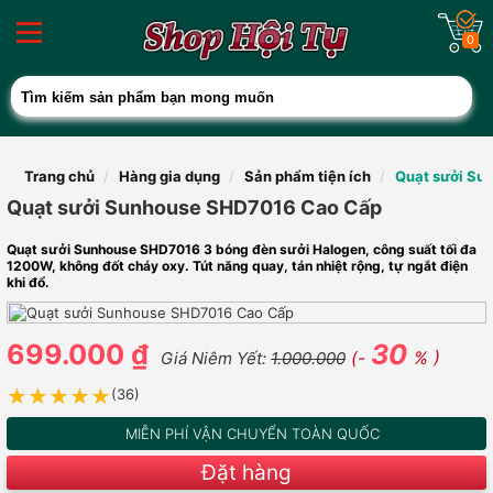
0
Trang chủ
Hàng gia dụng
Sản phẩm tiện ích
Quạt sưởi Su
Quạt sưởi Sunhouse SHD7016 Cao Cấp
Quạt sưởi Sunhouse SHD7016 3 bóng đèn sưởi Halogen, công suất tối đa
1200W, không đốt cháy oxy. Tút năng quay, tán nhiệt rộng, tự ngắt điện
khi đổ.
699.000 ₫
30
(-
% )
Giá Niêm Yết:
1.000.000
★★★★★
★★★★★
(36)
MIỄN PHÍ VẬN CHUYỂN TOÀN QUỐC
Đặt hàng