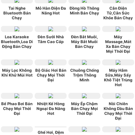
Tai Nghe
Mỏ Hàn Điện Đa
Đồng Hồ Thông
Cân Điện
Bluetooth Bán
Năng Hot
Minh Bán Chạy
Tử,Cân Sức
Chạy
Khỏe Bán Chạy
Loa Karaoke
Đèn Sưởi Nhà
Đèn Bắt Muỗi,
Máy
Bluetooth,Loa Di
Tắm Cao Cấp
Máy Bắt Muỗi
Massage,Mát
Động Bán Chạy
Bán Chạy
Xa Bán Chạy
Mọi Thời Đại
Máy Lọc Không
Bộ Giác Hơi Bán
Chuông Chống
Máy Hâm
Khí Khử Mùi Hot
Chạy Mọi Thời
Trộm Thông
Sữa,Máy Sấy
Đại
Minh
Khô Tiệt Trùng
Hot
Bể Phao Bơi Bán
Nhiệt Kế Hồng
Máy Ép Chậm
Nồi Chiên
Chạy Mọi Thời
Ngoại Đa Năng
Bán Chạy Mọi
Không Dầu Bán
Đại
Hot
Thời Đại
Chạy Mọi Thời
Đại
Ghế Hơi, Đệm