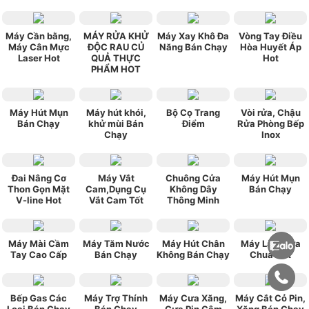
Máy Cần bằng,
MÁY RỬA KHỬ
Máy Xay Khô Đa
Vòng Tay Điều
Máy Cân Mực
ĐỘC RAU CỦ
Năng Bán Chạy
Hòa Huyết Áp
Laser Hot
QUẢ THỰC
Hot
PHẨM HOT
Máy Hút Mụn
Máy hút khói,
Bộ Cọ Trang
Vòi rửa, Chậu
Bán Chạy
khử mùi Bán
Điểm
Rửa Phòng Bếp
Chạy
Inox
Đai Nâng Cơ
Máy Vắt
Chuông Cửa
Máy Hút Mụn
Thon Gọn Mặt
Cam,Dụng Cụ
Không Dây
Bán Chạy
V-line Hot
Vắt Cam Tốt
Thông Minh
Máy Mài Cầm
Máy Tăm Nước
Máy Hút Chân
Máy Làm Sữa
Tay Cao Cấp
Bán Chạy
Không Bán Chạy
Chua Hot
Bếp Gas Các
Máy Trợ Thính
Máy Cưa Xăng,
Máy Cắt Cỏ Pin,
Loại Bán Chạy
Bán Chạy
Cưa Pin Câm
Xăng Bán Chạy