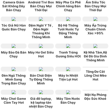
Camera Giám
Android Tivi Box
Máy Pha Cà Phê
Ấm Siêu Tốc
Sát Không Dây
Bán Chạy Mọi
Chính hãng Bán
Bán Chạy Mọi
Bán Chạy
Thời Đại
Chạy
Thời Đại
Tóc Giả Nữ Hàn
Đệm Ngồi Y Tế ,
Bộ Hệ Thống
Máy Ấp Trứng
Quốc Bán Chạy
Đệm Ngồi
Tưới Nước Tự
Chuẩn Chính
Thoáng Khí
Động Thông
Xác >95%
Thông Minh
Minh
Máy Bào Đá Bán
Máy Hơ Gel Siêu
Tranh Tráng
Kệ Nhà Tắm,Kệ
Chạy
Hot
Gương Siêu HOt
Để Đồ Gia Đình
Thông Minh
Tông Đơ Cắt
Đèn Ngủ Thông
Bản Chải Điện
Máy In Nhiệt
Lông Chó Mèo
Minh Sang
Tự Động Thông
Tiện Lợi Hot
Hot
Trọng Bán Chạy
Minh
Mặt Nạ Phòng
Máy Chơi Game
Giá đỡ laptop,
Máy Tăm Nước
Độc Sức Khoẻ
Cầm Tay Hot
kệ laptop tản
Bán Chạy
nhiệt Bán Chạy