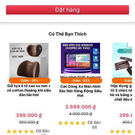
Đặt hàng
Có Thể Bạn Thích
Màn Hình DVD Android
Giảm -39%
Giảm -33%
Giảm 
Oledpro A5 P450 Cho
Gối tựa ô tô cao su non +
Hộp đựng giấy
Các Dòng Xe Màn Hình
vỏ cotton thoáng khí siêu
tô 3 chức năn
Sắc Nét Sống Động Siêu
đàn hồi Hot
hồ và bảng số 
Hot
chất liệu d
2.699.000 ₫
4.000.000 ₫
399.000 ₫
299.0
650.000 ₫
450.0
★★★★★
★★★★★
Đã Bán:
66
★★★★★
★★★★★
Đã Bán:
★★★★
★★★★