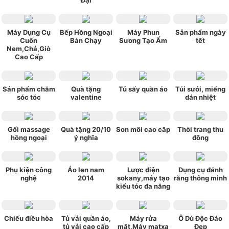
Máy Dụng Cụ
Bếp Hồng Ngoại
Máy Phun
Sản phẩm ngày
Cuốn
Bán Chạy
Sương Tạo Ẩm
tết
Nem,Chả,Giò
Cao Cấp
Sản phẩm chăm
Quà tặng
Tủ sấy quần áo
Túi sưởi, miếng
sóc tóc
valentine
dán nhiệt
Gối massage
Quà tặng 20/10
Son môi cao câp
Thời trang thu
hồng ngoại
ý nghĩa
đông
Phụ kiện công
Áo len nam
Lược điện
Dụng cụ đánh
nghệ
2014
sokany,máy tạo
răng thông minh
kiểu tóc đa năng
Chiếu điều hòa
Tủ vải quần áo,
Máy rửa
Ô Dù Độc Đáo
tủ vải cao cấp
mặt,Máy matxa
Đẹp