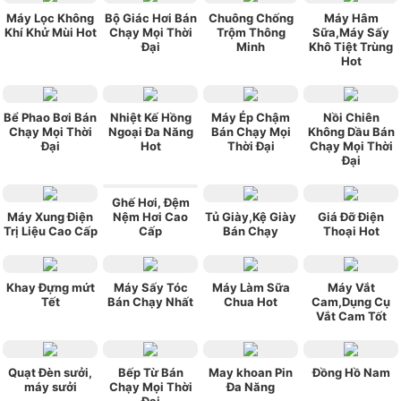
Máy Lọc Không
Bộ Giác Hơi Bán
Chuông Chống
Máy Hâm
Khí Khử Mùi Hot
Chạy Mọi Thời
Trộm Thông
Sữa,Máy Sấy
Đại
Minh
Khô Tiệt Trùng
Hot
Bể Phao Bơi Bán
Nhiệt Kế Hồng
Máy Ép Chậm
Nồi Chiên
Chạy Mọi Thời
Ngoại Đa Năng
Bán Chạy Mọi
Không Dầu Bán
Đại
Hot
Thời Đại
Chạy Mọi Thời
Đại
Ghế Hơi, Đệm
Máy Xung Điện
Nệm Hơi Cao
Tủ Giày,Kệ Giày
Giá Đỡ Điện
Trị Liệu Cao Cấp
Cấp
Bán Chạy
Thoại Hot
Khay Đựng mứt
Máy Sấy Tóc
Máy Làm Sữa
Máy Vắt
Tết
Bán Chạy Nhất
Chua Hot
Cam,Dụng Cụ
Vắt Cam Tốt
Quạt Đèn sưởi,
Bếp Từ Bán
May khoan Pin
Đồng Hồ Nam
máy sưởi
Chạy Mọi Thời
Đa Năng
Đại