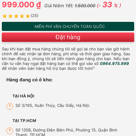
999.000 ₫
33
(-
% )
Giá Niêm Yết:
1.500.000
★★★★★
★★★★★
(25)
MIỄN PHÍ VẬN CHUYỂN TOÀN QUỐC
Đặt hàng
Sau khi bạn đặt mua hàng chúng tôi sẽ gọi lại cho bạn vào giờ hành
chính để xác nhận lại đơn hàng, phí ship và thời gian giao hàng. Sau
khi bạn đồng ý, chúng tôi sẽ tiến hành giao hàng cho bạn. Nếu bạn
cần tư vấn hay ngại đặt hàng bạn có thể gọi vào số
0964.975.999
để nhân viên bán hàng hỗ trợ bạn được tốt hơn!"
Hàng đang có ở kho:
TẠI HÀ NỘI
Số 3/165, Xuân Thủy, Cầu Giấy, Hà Nội.
1
TẠI TP.HCM
Số 135B, Đường Điện Biên Phủ, Phường 15, Quận Bình
1
Thạnh, TP HCM