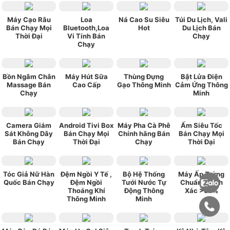
Máy Cạo Râu
Loa
Ná Cao Su Siêu
Túi Du Lịch, Vali
Bán Chạy Mọi
Bluetooth,Loa
Hot
Du Lịch Bán
Thời Đại
Vi Tính Bán
Chạy
Chạy
Bồn Ngâm Chân
Máy Hút Sữa
Thùng Đựng
Bật Lửa Điện
Massage Bán
Cao Cấp
Gạo Thông Minh
Cảm Ứng Thông
Chạy
Minh
Camera Giám
Android Tivi Box
Máy Pha Cà Phê
Ấm Siêu Tốc
Sát Không Dây
Bán Chạy Mọi
Chính hãng Bán
Bán Chạy Mọi
Bán Chạy
Thời Đại
Chạy
Thời Đại
Tóc Giả Nữ Hàn
Đệm Ngồi Y Tế ,
Bộ Hệ Thống
Máy Ấp Trứng
Quốc Bán Chạy
Đệm Ngồi
Tưới Nước Tự
Chuẩn Chính
Thoáng Khí
Động Thông
Xác >95%
Thông Minh
Minh