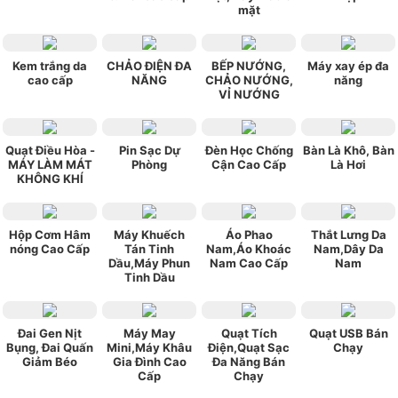
mặt
Kem trắng da
CHẢO ĐIỆN ĐA
BẾP NƯỚNG,
Máy xay ép đa
cao cấp
NĂNG
CHẢO NƯỚNG,
năng
VỈ NƯỚNG
Quạt Điều Hòa -
Pin Sạc Dự
Đèn Học Chống
Bàn Là Khô, Bàn
MÁY LÀM MÁT
Phòng
Cận Cao Cấp
Là Hơi
KHÔNG KHÍ
Hộp Cơm Hâm
Máy Khuếch
Áo Phao
Thắt Lưng Da
nóng Cao Cấp
Tán Tinh
Nam,Áo Khoác
Nam,Dây Da
Dầu,Máy Phun
Nam Cao Cấp
Nam
Tinh Dầu
Đai Gen Nịt
Máy May
Quạt Tích
Quạt USB Bán
Bụng, Đai Quấn
Mini,Máy Khâu
Điện,Quạt Sạc
Chạy
Giảm Béo
Gia Đình Cao
Đa Năng Bán
Cấp
Chạy