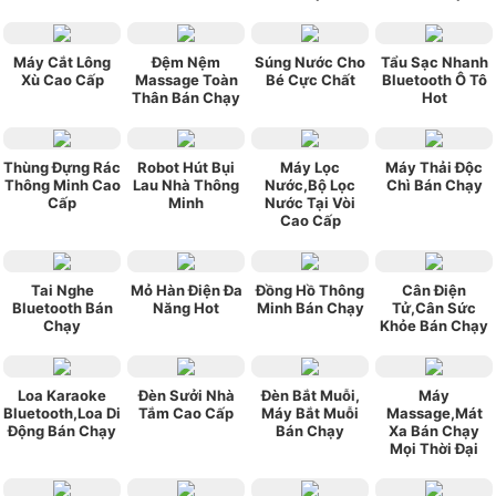
Máy Cắt Lông
Đệm Nệm
Súng Nước Cho
Tẩu Sạc Nhanh
Xù Cao Cấp
Massage Toàn
Bé Cực Chất
Bluetooth Ô Tô
Thân Bán Chạy
Hot
Thùng Đựng Rác
Robot Hút Bụi
Máy Lọc
Máy Thải Độc
Thông Minh Cao
Lau Nhà Thông
Nước,Bộ Lọc
Chì Bán Chạy
Cấp
Minh
Nước Tại Vòi
Cao Cấp
Tai Nghe
Mỏ Hàn Điện Đa
Đồng Hồ Thông
Cân Điện
Bluetooth Bán
Năng Hot
Minh Bán Chạy
Tử,Cân Sức
Chạy
Khỏe Bán Chạy
Loa Karaoke
Đèn Sưởi Nhà
Đèn Bắt Muỗi,
Máy
Bluetooth,Loa Di
Tắm Cao Cấp
Máy Bắt Muỗi
Massage,Mát
Động Bán Chạy
Bán Chạy
Xa Bán Chạy
Mọi Thời Đại