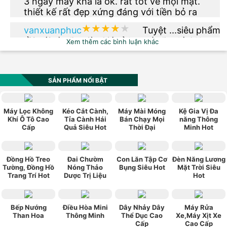
3 ngày máy khá là ôk. rất tốt vê mọi mặt.
thiết kế rất đẹp xứng đáng với tiền bỏ ra
★★★★★
★★★★★
vanxuanphuc
Tuyệt ...siêu phẩm
rồi nói gì nữa giờ. Giá rẻ hơn tí nữa thì OK.
Xem thêm các bình luận khác
★★★★★
★★★★★
phuong.vu2612
Thêm phiên bản
màu xanh dạ quang đi nhé
SẢN PHẨM NỔI BẬT
★★★★★
★★★★★
vn0984_520
Sản phẩm có kiểu
Máy Lọc Không
Kéo Cắt Cành,
Máy Mài Móng
Kệ Gia Vị Đa
dáng đẹp, hợp thời trang, phù hợp với túi
Khí Ô Tô Cao
Tỉa Cành Hái
Bán Chạy Mọi
năng Thông
Cấp
Quả Siêu Hot
Thời Đại
Minh Hot
tiền, chính sách bảo hành tốt. Rất hài lòng về
sản phẩm này.
★★★★★
★★★★★
ngoquan112
Mua cho ba mình
xài được hơn 1 tháng rồi , giá cả hợp lý , vừa
Đồng Hồ Treo
Đai Chườm
Con Lăn Tập Cơ
Đèn Năng Lương
Tường, Đồng Hồ
Nóng Thảo
Bụng Siêu Hot
Mặt Trời Siêu
túi tiền , máy gọn nhẹ , ba mình rất vừa ý .
Trang Trí Hot
Dược Trị Liệu
Hot
Bếp Nướng
Điều Hòa Mini
Dây Nhảy Dây
Máy Rửa
Than Hoa
Thông Minh
Thể Dục Cao
Xe,Máy Xịt Xe
Cấp
Cao Cấp