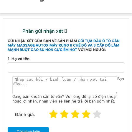
56
Phần gửi nhận xét
GỬI NHẬN XÉT CỦA BẠN VỀ SẢN PHẨM
GỐI TỰA ĐẦU Ô TÔ GẮN
MÁY MASSAGE AUTOX MÁY RUNG 6 CHẾ ĐỘ VÀ 3 CẤP ĐỘ LÀM
MẠNH RUỘT CAO SU NON CỰC ÊM HOT
VỚI MỌI NGƯỜI:
1. Họ và tên
Bạn
đang băn khoăn cần tư vấn? Vui lòng để lại số điện thoại
hoặc lời nhắn, nhân viên sẽ liên hệ trả lời bạn sớm nhất.
Đánh giá:
Gửi bình luận