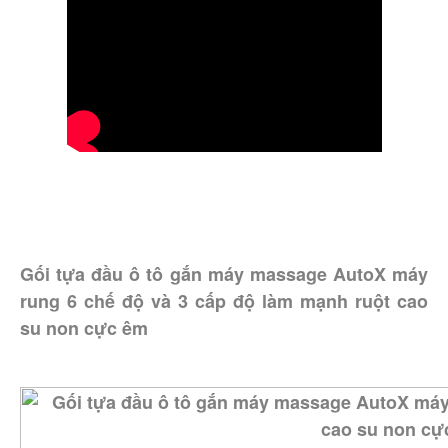
Gối tựa đầu ô tô gắn máy massage AutoX máy
rung 6 chế độ và 3 cấp độ làm mạnh ruột cao
su non cực êm