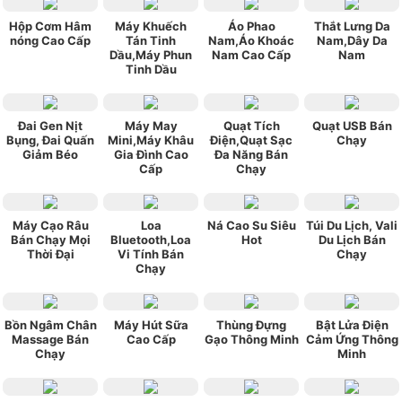
Hộp Cơm Hâm
Máy Khuếch
Áo Phao
Thắt Lưng Da
nóng Cao Cấp
Tán Tinh
Nam,Áo Khoác
Nam,Dây Da
Dầu,Máy Phun
Nam Cao Cấp
Nam
Tinh Dầu
Đai Gen Nịt
Máy May
Quạt Tích
Quạt USB Bán
Bụng, Đai Quấn
Mini,Máy Khâu
Điện,Quạt Sạc
Chạy
Giảm Béo
Gia Đình Cao
Đa Năng Bán
Cấp
Chạy
Máy Cạo Râu
Loa
Ná Cao Su Siêu
Túi Du Lịch, Vali
Bán Chạy Mọi
Bluetooth,Loa
Hot
Du Lịch Bán
Thời Đại
Vi Tính Bán
Chạy
Chạy
Bồn Ngâm Chân
Máy Hút Sữa
Thùng Đựng
Bật Lửa Điện
Massage Bán
Cao Cấp
Gạo Thông Minh
Cảm Ứng Thông
Chạy
Minh