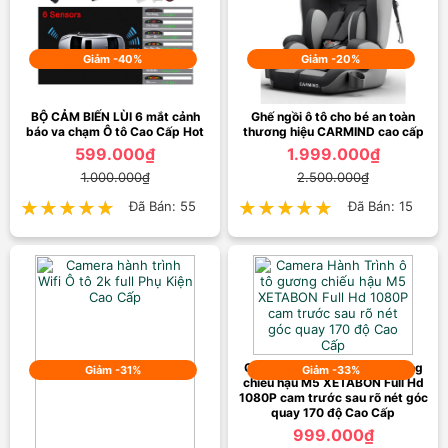
Giảm -40%
Giảm -20%
BỘ CẢM BIẾN LÙI 6 mắt cảnh
Ghế ngồi ô tô cho bé an toàn
báo va chạm Ô tô Cao Cấp Hot
thương hiệu CARMIND cao cấp
599.000₫
1.999.000₫
1.000.000₫
2.500.000₫
★★★★★
★★★★★
Đã Bán: 55
★★★★★
★★★★★
Đã Bán: 15
Camera Hành Trình ô tô gương
Giảm -31%
Giảm -33%
chiếu hậu M5 XETABON Full Hd
1080P cam trước sau rõ nét góc
quay 170 độ Cao Cấp
999.000₫