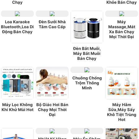
Chạy
Khỏe Bán Chạy
Loa Karaoke
Đèn Sưởi Nhà
Máy
Bluetooth,Loa Di
Tắm Cao Cấp
Massage,Mát
Động Bán Chạy
Xa Bán Chạy
Mọi Thời Đại
Đèn Bắt Muỗi,
Máy Bắt Muỗi
Bán Chạy
Chuông Chống
Trộm Thông
Minh
Máy Lọc Không
Bộ Giác Hơi Bán
Máy Hâm
Khí Khử Mùi Hot
Chạy Mọi Thời
Sữa,Máy Sấy
Đại
Khô Tiệt Trùng
Hot