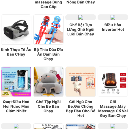
massage Bung
Nóng Bán Chạy
Cao Cấp
Ghế Bệt Tựa
Điều Hòa
LƯng,Ghế Ngồi
Inverter Hot
Lười Bán Chạy
Kính Thực Tế Ảo
Bộ Thìa Đũa Dĩa
Bán CHạy
Ăn Dặm Bán
Chạy
Quạt Điều Hoà
Ghế Tập Ngồi
Gối Ngủ Cho
Gối
Hơi Nước Mini
Cho Bé Bán
Bé,Gối Chống
Massage,Máy
Giảm Nhiệt
Chạy
Bẹp Đầu Cho Bé
Massage Cổ Vai
Hot
Gáy Bán Chạy