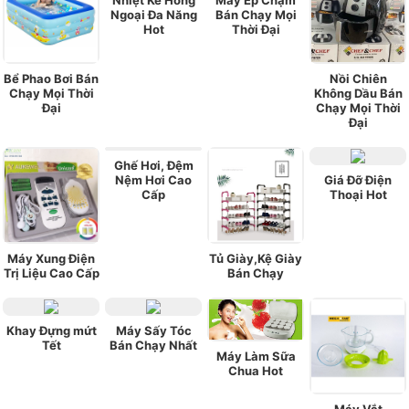
Nhiệt Kế Hồng
Máy Ép Chậm
Ngoại Đa Năng
Bán Chạy Mọi
Hot
Thời Đại
Bể Phao Bơi Bán
Nồi Chiên
Chạy Mọi Thời
Không Dầu Bán
Đại
Chạy Mọi Thời
Đại
Ghế Hơi, Đệm
Nệm Hơi Cao
Giá Đỡ Điện
Cấp
Thoại Hot
Máy Xung Điện
Tủ Giày,Kệ Giày
Trị Liệu Cao Cấp
Bán Chạy
Khay Đựng mứt
Máy Sấy Tóc
Tết
Bán Chạy Nhất
Máy Làm Sữa
Chua Hot