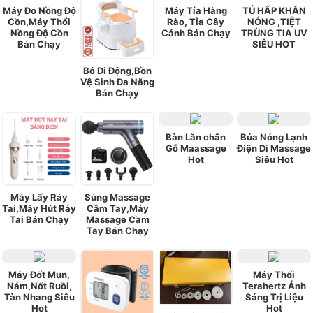
Máy Đo Nồng Độ
Máy Tỉa Hàng
TỦ HẤP KHĂN
Cồn,Máy Thổi
Rào, Tỉa Cây
NÓNG ,TIỆT
Nồng Độ Cồn
Cảnh Bán Chạy
TRÙNG TIA UV
Bán Chạy
SIÊU HOT
Bô Di Động,Bồn
Vệ Sinh Đa Năng
Bán Chạy
Bàn Lăn chân
Búa Nóng Lạnh
Gỗ Maassage
Điện Di Massage
Hot
Siêu Hot
Máy Lấy Ráy
Súng Massage
Tai,Máy Hút Ráy
Cầm Tay,Máy
Tai Bán Chạy
Massage Cầm
Tay Bán Chạy
Máy Đốt Mụn,
Máy Thổi
Nám,Nốt Ruồi,
Terahertz Ánh
Tàn Nhang Siêu
Sáng Trị Liệu
Hot
Hot