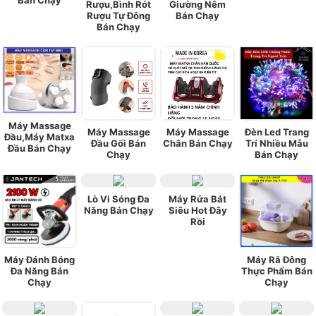
Rượu,Bình Rót
Giường Nêm
Rượu Tự Đông
Bán Chạy
Bán Chạy
Máy Massage
Máy Massage
Máy Massage
Đèn Led Trang
Đầu,Máy Matxa
Đầu Gối Bán
Chân Bán Chạy
Trí Nhiều Mẫu
Đầu Bán Chạy
Chạy
Bán Chạy
Lò Vi Sóng Đa
Máy Rửa Bát
Năng Bán Chạy
Siêu Hot Đây
Rồi
Máy Đánh Bóng
Máy Rã Đông
Đa Năng Bán
Thực Phẩm Bán
Chạy
Chạy