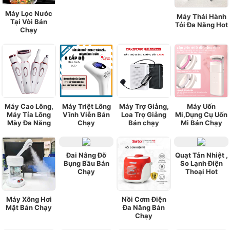
Máy Lọc Nước
Máy Thái Hành
Tại Vòi Bán
Tỏi Đa Năng Hot
Chạy
Máy Cao Lông,
Máy Triệt Lông
Máy Trợ Giảng,
Máy Uốn
Máy Tỉa Lông
Vĩnh Viễn Bán
Loa Trợ Giảng
Mi,Dụng Cụ Uốn
Mày Đa Năng
Chạy
Bán chạy
Mi Bán Chạy
Đai Nâng Đỡ
Quạt Tản Nhiệt ,
Bụng Bầu Bán
So Lạnh Điện
Chạy
Thoại Hot
Máy Xông Hơi
Nồi Cơm Điện
Mặt Bán Chạy
Đa Năng Bán
Chạy