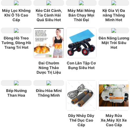
Máy Lọc Không
Kéo Cắt Cành,
Máy Mài Móng
Kệ Gia Vị Đa
Khí Ô Tô Cao
Tỉa Cành Hái
Bán Chạy Mọi
năng Thông
Cấp
Quả Siêu Hot
Thời Đại
Minh Hot
Đồng Hồ Treo
Đèn Năng Lương
Tường, Đồng Hồ
Mặt Trời Siêu
Trang Trí Hot
Hot
Đai Chườm
Con Lăn Tập Cơ
Nóng Thảo
Bụng Siêu Hot
Dược Trị Liệu
Bếp Nướng
Điều Hòa Mini
Than Hoa
Thông Minh
Dây Nhảy Dây
Máy Rửa
Thể Dục Cao
Xe,Máy Xịt Xe
Cấp
Cao Cấp