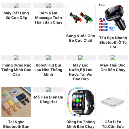
Máy Cắt Lông
Đệm Nệm
Xù Cao Cấp
Massage Toàn
Thân Bán Chạy
Súng Nước Cho
Tẩu Sạc Nhanh
Bé Cực Chất
Bluetooth Ô Tô
Hot
Thùng Đựng Rác
Robot Hút Bụi
Máy Lọc
Máy Thải Độc
Thông Minh Cao
Lau Nhà Thông
Nước,Bộ Lọc
Chì Bán Chạy
Cấp
Minh
Nước Tại Vòi
Cao Cấp
Mỏ Hàn Điện Đa
Năng Hot
Tai Nghe
Đồng Hồ Thông
Cân Điện
Bluetooth Bán
Minh Bán Chạy
Tử,Cân Sức