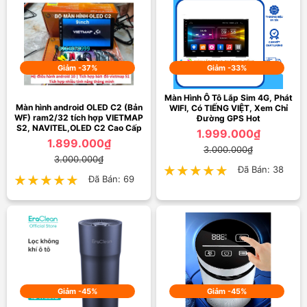
Giảm -37%
Giảm -33%
Màn Hình Ô Tô Lắp Sim 4G, Phát
Màn hình android OLED C2 (Bản
WIFI, Có TIẾNG VIỆT, Xem Chỉ
WF) ram2/32 tích hợp VIETMAP
Đường GPS Hot
S2, NAVITEL,OLED C2 Cao Cấp
1.999.000₫
1.899.000₫
3.000.000₫
3.000.000₫
★★★★★
★★★★★
Đã Bán: 38
★★★★★
★★★★★
Đã Bán: 69
Giảm -45%
Giảm -45%