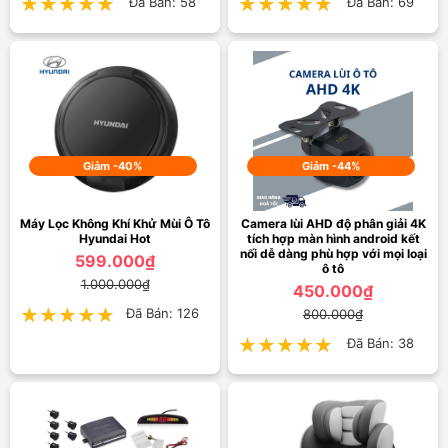
★★★★★
★★★★★
Đã Bán: 58
★★★★★
★★★★★
Đã Bán: 69
Giảm -40%
Giảm -44%
Máy Lọc Không Khí Khử Mùi Ô Tô
Camera lùi AHD độ phân giải 4K
Hyundai Hot
tích hợp màn hình android kết
nối dễ dàng phù hợp với mọi loại
599.000₫
ô tô
1.000.000₫
450.000₫
★★★★★
★★★★★
Đã Bán: 126
800.000₫
★★★★★
★★★★★
Đã Bán: 38