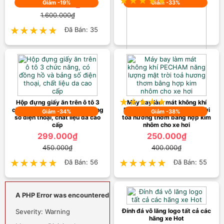
★★★★★
★★★★★
1.299.000₫
Giảm -19%
Giảm -33%
1.600.000₫
★★★★★
★★★★★
Đã Bán: 35
Bộ Kích Điện Ô tô Kiêm Sạc Dự
Phòng Điện Thoại Cao Cấp
899.000₫
1.350.000₫
★★★★★
★★★★★
Đã Bán: 29
Hộp đựng giấy ăn trên ô tô 3
Máy bay làm mát không khí
chức năng, có đồng hồ và bảng
PECHAM năng lượng mặt trời
Giảm -34%
Giảm -38%
số điện thoại, chất liệu da cao
toả hương thơm bằng hợp kim
cấp
nhôm cho xe hơi
299.000₫
250.000₫
450.000₫
400.000₫
★★★★★
★★★★★
Đã Bán: 56
★★★★★
★★★★★
Đã Bán: 55
A PHP Error was encountered
Đính đá vô lăng logo tất cả các
Severity: Warning
hãng xe Hot