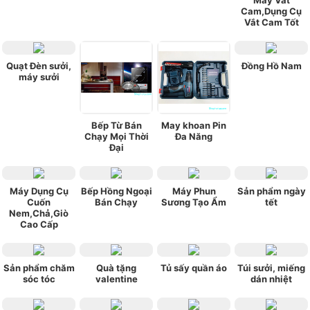
Máy Vắt
Cam,Dụng Cụ
Vắt Cam Tốt
Quạt Đèn sưởi,
Đồng Hồ Nam
máy sưởi
Bếp Từ Bán
May khoan Pin
Chạy Mọi Thời
Đa Năng
Đại
Máy Dụng Cụ
Bếp Hồng Ngoại
Máy Phun
Sản phẩm ngày
Cuốn
Bán Chạy
Sương Tạo Ẩm
tết
Nem,Chả,Giò
Cao Cấp
Sản phẩm chăm
Quà tặng
Tủ sấy quần áo
Túi sưởi, miếng
sóc tóc
valentine
dán nhiệt