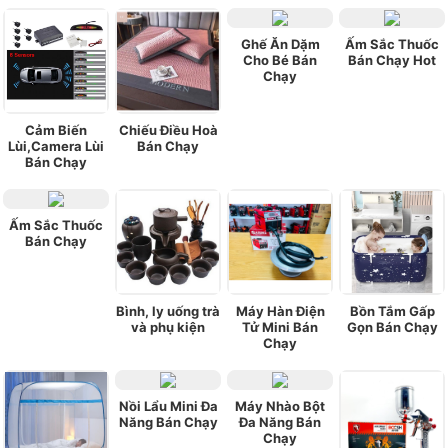
Ghế Ăn Dặm
Ấm Sắc Thuốc
Cho Bé Bán
Bán Chạy Hot
Chạy
Cảm Biến
Chiếu Điều Hoà
Lùi,Camera Lùi
Bán Chạy
Bán Chạy
Ấm Sắc Thuốc
Bán Chạy
Bình, ly uống trà
Máy Hàn Điện
Bồn Tắm Gấp
và phụ kiện
Tử Mini Bán
Gọn Bán Chạy
Chạy
Nồi Lẩu Mini Đa
Máy Nhào Bột
Năng Bán Chạy
Đa Năng Bán
Chạy