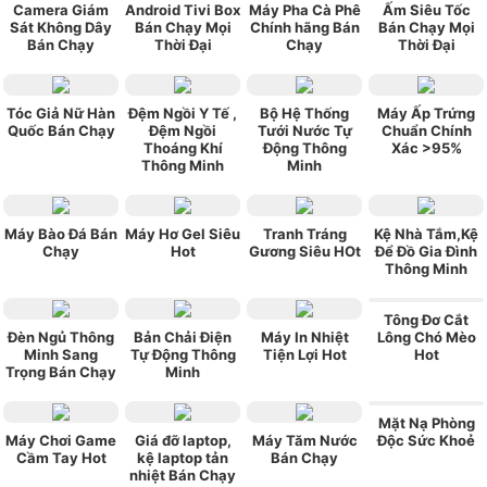
Camera Giám
Android Tivi Box
Máy Pha Cà Phê
Ấm Siêu Tốc
Sát Không Dây
Bán Chạy Mọi
Chính hãng Bán
Bán Chạy Mọi
Bán Chạy
Thời Đại
Chạy
Thời Đại
Tóc Giả Nữ Hàn
Đệm Ngồi Y Tế ,
Bộ Hệ Thống
Máy Ấp Trứng
Quốc Bán Chạy
Đệm Ngồi
Tưới Nước Tự
Chuẩn Chính
Thoáng Khí
Động Thông
Xác >95%
Thông Minh
Minh
Máy Bào Đá Bán
Máy Hơ Gel Siêu
Tranh Tráng
Kệ Nhà Tắm,Kệ
Chạy
Hot
Gương Siêu HOt
Để Đồ Gia Đình
Thông Minh
Tông Đơ Cắt
Đèn Ngủ Thông
Bản Chải Điện
Máy In Nhiệt
Lông Chó Mèo
Minh Sang
Tự Động Thông
Tiện Lợi Hot
Hot
Trọng Bán Chạy
Minh
Mặt Nạ Phòng
Máy Chơi Game
Giá đỡ laptop,
Máy Tăm Nước
Độc Sức Khoẻ
Cầm Tay Hot
kệ laptop tản
Bán Chạy
nhiệt Bán Chạy