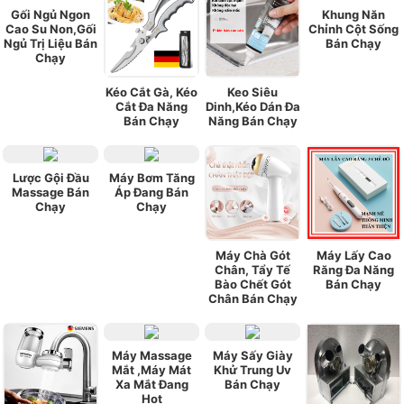
Gối Ngủ Ngon
Khung Năn
Cao Su Non,Gối
Chỉnh Cột Sống
Ngủ Trị Liệu Bán
Bán Chạy
Chạy
Kéo Cắt Gà, Kéo
Keo Siêu
Cắt Đa Năng
Dinh,Kéo Dán Đa
Bán Chạy
Năng Bán Chạy
Lược Gội Đầu
Máy Bơm Tăng
Massage Bán
Áp Đang Bán
Chạy
Chạy
Máy Chà Gót
Máy Lấy Cao
Chân, Tẩy Tế
Răng Đa Năng
Bào Chết Gót
Bán Chạy
Chân Bán Chạy
Máy Massage
Máy Sấy Giày
Mắt ,Máy Mát
Khử Trung Uv
Xa Mắt Đang
Bán Chạy
Hot