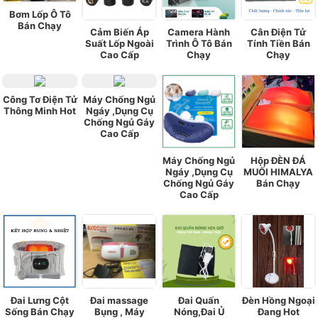
Bơm Lốp Ô Tô
Bán Chạy
Cảm Biến Áp
Camera Hành
Cân Điện Tử
Suất Lốp Ngoài
Trình Ô Tô Bán
Tính Tiền Bán
Cao Cấp
Chạy
Chạy
Công Tơ Điện Tử
Máy Chống Ngủ
Thông Minh Hot
Ngáy ,Dụng Cụ
Chống Ngủ Gáy
Cao Cấp
Máy Chống Ngủ
Hộp ĐÈN ĐÁ
Ngáy ,Dụng Cụ
MUỐI HIMALYA
Chống Ngủ Gáy
Bán Chạy
Cao Cấp
Đai Lưng Cột
Đai massage
Đai Quấn
Đèn Hồng Ngoại
Sống Bán Chạy
Bụng , Máy
Nóng,Đai Ủ
Đang Hot