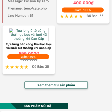
Message: Division by zero
400.000₫
Filename: temp/cate.php
₫
Giảm -100%
Line Number: 61
★★★★★
★★★★★
Đã Bán: 55
Tựa lưng ô tô công thái học bọc
vải lưới 4D thoáng khí Cao Cấp
599.000₫
Giảm -40%
1.000.000₫
★★★★★
★★★★★
Đã Bán: 35
Xem thêm 99 sản phẩm
SẢN PHẨM NỔI BẬT