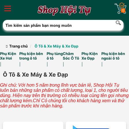
0
Trang chủ
Ô Tô & Xe Máy & Xe Đạp
Phụ Kiện
Phụ kiện bên
Phụ tùng
Chăm
Phụ Kiện
Phụ kiện bên
Xe Hơi
trong ô tô
ô tô
Sóc Ô Tô
Xe Đạp
ngoài ô tô
|
|
|
|
|
|
Ô Tô & Xe Máy & Xe Đạp
Ghi chú: Với hơn 5 năm trong lĩnh vực bán lẻ, Shop Hội Tụ
luôn bán những sản phẩm có chất lượng, loại 1, cho người tiêu
dùng. Hiện nay trên thị trường có nhiều loại cùng tên gọi nhưng
chất lượng kém.Chỉ Có chúng tôi cho khách hàng xem và thử
sản phẩm trước khi nhận hàng.