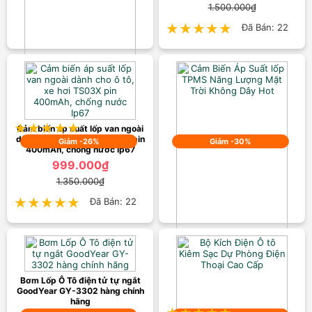
1.500.000₫
★★★★★
★★★★★
Đã Bán: 22
Camera hành trình Wifi Ô tô 2k
full Phụ Kiện Cao Cấp
1.250.000₫
1.800.000₫
★★★★★
★★★★★
Đã Bán: 23
Cảm biến áp suất lốp van ngoài
dành cho ô tô, xe hơi TS03X pin
Giảm -26%
Giảm -30%
400mAh, chống nước Ip67
999.000₫
1.350.000₫
★★★★★
★★★★★
Đã Bán: 22
Cảm Biến Áp Suất lốp TPMS
Năng Lượng Mặt Trời Không
Dây Hot
699.000₫
Bơm Lốp Ô Tô điện tử tự ngắt
GoodYear GY-3302 hàng chính
1.000.000₫
hãng
Đã Bán: 55