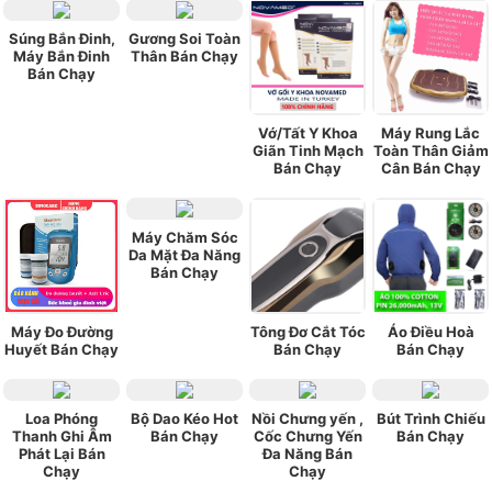
Súng Bắn Đinh,
Gương Soi Toàn
Máy Bắn Đinh
Thân Bán Chạy
Bán Chạy
Vớ/Tất Y Khoa
Máy Rung Lắc
Giãn Tinh Mạch
Toàn Thân Giảm
Bán Chạy
Cân Bán Chạy
Máy Chăm Sóc
Da Mặt Đa Năng
Bán Chạy
Máy Đo Đường
Tông Đơ Cắt Tóc
Áo Điều Hoà
Huyết Bán Chạy
Bán Chạy
Bán Chạy
Loa Phóng
Bộ Dao Kéo Hot
Nồi Chưng yến ,
Bút Trình Chiếu
Thanh Ghi Âm
Bán Chạy
Cốc Chưng Yến
Bán Chạy
Phát Lại Bán
Đa Năng Bán
Chạy
Chạy