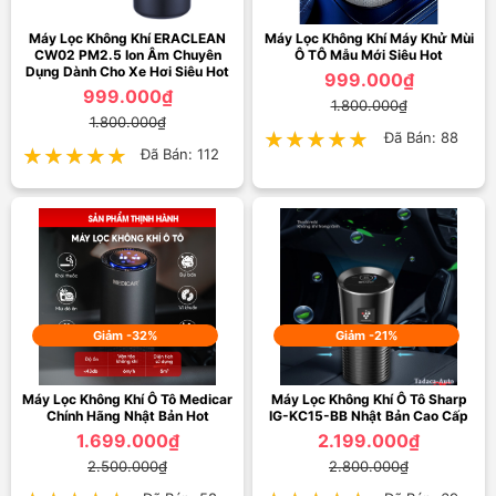
Máy Lọc Không Khí ERACLEAN
Máy Lọc Không Khí Máy Khử Mùi
CW02 PM2.5 Ion Âm Chuyên
Ô TÔ Mẫu Mới Siêu Hot
Dụng Dành Cho Xe Hơi Siêu Hot
999.000₫
999.000₫
1.800.000₫
1.800.000₫
★★★★★
★★★★★
Đã Bán: 88
★★★★★
★★★★★
Đã Bán: 112
Giảm -32%
Giảm -21%
Máy Lọc Không Khí Ô Tô Medicar
Máy Lọc Không Khí Ô Tô Sharp
Chính Hãng Nhật Bản Hot
IG-KC15-BB Nhật Bản Cao Cấp
1.699.000₫
2.199.000₫
2.500.000₫
2.800.000₫