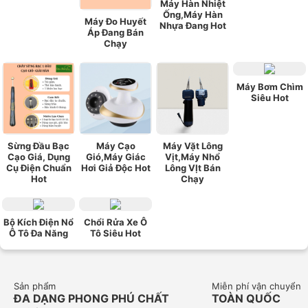
Máy Hàn Nhiệt
Ống,Máy Hàn
Máy Đo Huyết
Nhựa Đang Hot
Áp Đang Bán
Chạy
Máy Bơm Chìm
Siêu Hot
Sừng Đầu Bạc
Máy Cạo
Máy Vặt Lông
Cạo Giá, Dụng
Gió,Máy Giác
Vịt,Máy Nhổ
Cụ Điện Chuẩn
Hơi Giả Độc Hot
Lông VỊt Bán
Hot
Chạy
Bộ Kích Điện Nổ
Chổi Rửa Xe Ô
Ô Tô Đa Năng
Tô Siêu Hot
Sản phẩm
Miễn phí vận chuyển
ĐA DẠNG PHONG PHÚ CHẤT
TOÀN QUỐC