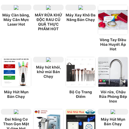
Máy Cần bằng,
MÁY RỬA KHỬ
Máy Xay Khô Đa
Máy Cân Mực
ĐỘC RAU CỦ
Năng Bán Chạy
Laser Hot
QUẢ THỰC
PHẨM HOT
Vòng Tay Điều
Hòa Huyết Áp
Hot
Máy hút khói,
khử mùi Bán
Chạy
Máy Hút Mụn
Bộ Cọ Trang
Vòi rửa, Chậu
Bán Chạy
Điểm
Rửa Phòng Bếp
Inox
Đai Nâng Cơ
Máy Hút Mụn
Thon Gọn Mặt
Bán Chạy
V-line Hot