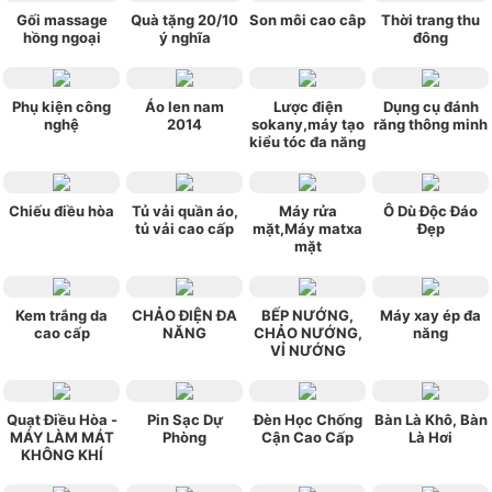
Gối massage
Quà tặng 20/10
Son môi cao câp
Thời trang thu
hồng ngoại
ý nghĩa
đông
Phụ kiện công
Áo len nam
Lược điện
Dụng cụ đánh
nghệ
2014
sokany,máy tạo
răng thông minh
kiểu tóc đa năng
Chiếu điều hòa
Tủ vải quần áo,
Máy rửa
Ô Dù Độc Đáo
tủ vải cao cấp
mặt,Máy matxa
Đẹp
mặt
Kem trắng da
CHẢO ĐIỆN ĐA
BẾP NƯỚNG,
Máy xay ép đa
cao cấp
NĂNG
CHẢO NƯỚNG,
năng
VỈ NƯỚNG
Quạt Điều Hòa -
Pin Sạc Dự
Đèn Học Chống
Bàn Là Khô, Bàn
MÁY LÀM MÁT
Phòng
Cận Cao Cấp
Là Hơi
KHÔNG KHÍ