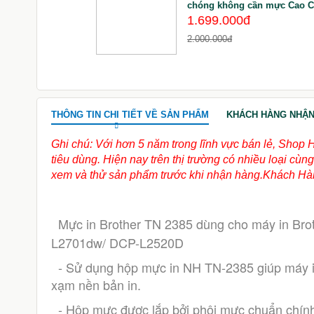
chóng không cần mực Cao 
1.699.000đ
2.000.000đ
THÔNG TIN CHI TIẾT VỀ SẢN PHẨM
KHÁCH HÀNG NHẬN
Ghi chú: Với hơn 5 năm trong lĩnh vực bán lẻ, Shop 
tiêu dùng. Hiện nay trên thị trường có nhiều loại c
xem và thử sản phẩm trước khi nhận hàng.Khách Hàn
 Mực in Brother TN 2385 dùng cho máy in Br
L2701dw/ DCP-L2520D
  - Sử dụng hộp mực in NH TN-2385 giúp máy in bền hơn, cho bản in sắc nét, không lặp lại chữ, không 
xạm nền bản in.
  - Hộp mực được lắp bởi phôi mực chuẩn chính hãng nên đảm bảo sạch trong máy không bị hiện tượng 