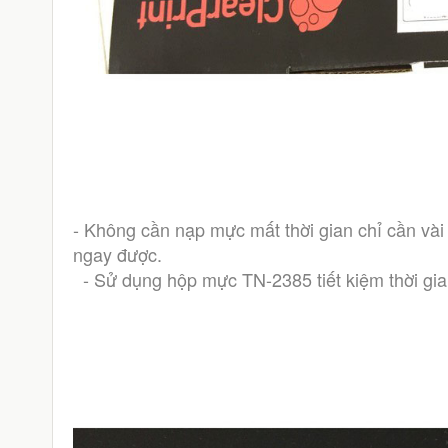
- Không cần nạp mực mất thời gian chỉ cần vài 
ngay được. 
  - Sử dụng hộp mực TN-2385 tiết kiệm thời gian