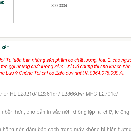
Cấp
300.000đ
 XÉT
Hội Tụ luôn bán những sản phẩm có chất lượng, loại 1, cho ngư
ùng tên gọi nhưng chất lượng kém.Chỉ Có chúng tôi cho khách hà
g Lưu ý Chúng Tôi chỉ có Zalo duy nhất là 0964.975.999 Ạ.
other HL-L2321d/ L2361dn/ L2366dw/ MFC-L2701d/ 