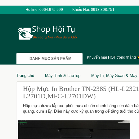
Hotline: 0964.975.999
Khiếu Nại: 0913.308.751
Khuyến mại HOT trong tháng
DANH MỤC SẢN PHẨM
Trang chủ
Máy Tính & LapTop
Máy In, Máy Scan & Máy 
Hộp Mực In Brother TN-2385 (HL-L2
L2701D,MFC-L2701DW)
Hộp mực được lắp bởi phôi mực chuẩn chính hãng nên đảm bảo
quang, cụm sấy. Điều này cực kỳ quan trọng để tăng tuổi thọ củ