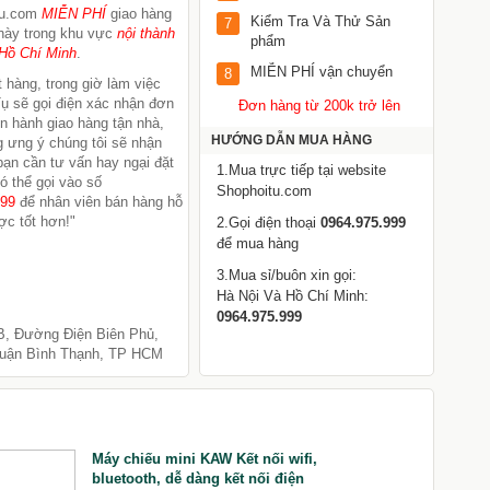
Tu.com
MIỄN PHÍ
giao hàng
Kiểm Tra Và Thử Sản
7
này trong khu vực
nội thành
phẩm
Hồ Chí Minh
.
MIỄN PHÍ vận chuyển
8
 hàng, trong giờ làm việc
ụ sẽ gọi điện xác nhận đơn
Đơn hàng từ 200k trở lên
ến hành giao hàng tận nhà,
HƯỚNG DẪN MUA HÀNG
 ưng ý chúng tôi sẽ nhận
 bạn cần tư vấn hay ngại đặt
1.Mua trực tiếp tại website
ó thể gọi vào số
Shophoitu.com
999
để nhân viên bán hàng hỗ
ợc tốt hơn!"
2.Gọi điện thoại
0964.975.999
để mua hàng
3.Mua sỉ/buôn xin gọi:
Hà Nội Và Hồ Chí Minh:
0964.975.999
B, Đường Điện Biên Phủ,
uận Bình Thạnh, TP HCM
Máy chiếu mini KAW Kết nối wifi,
G
bluetooth, dễ dàng kết nối điện
N