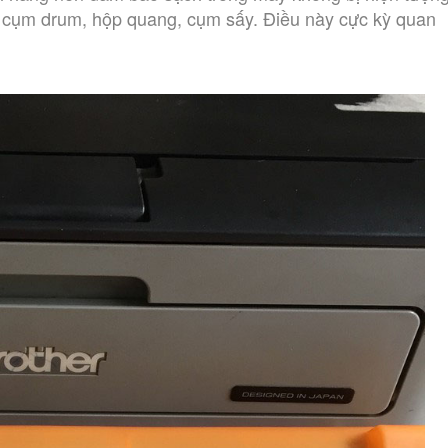
cụm drum, hộp quang, cụm sấy. Điều này cực kỳ quan 