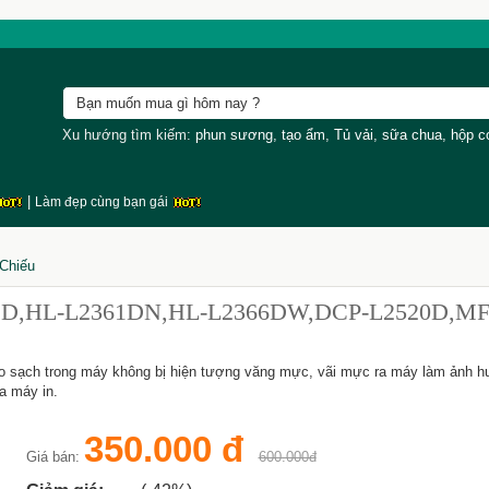
Xu hướng tìm kiếm:
phun sương
,
tạo ẩm
,
Tủ vải
,
sữa chua
,
hộp 
|
Làm đẹp cùng bạn gái
Chiếu
321D,HL-L2361DN,HL-L2366DW,DCP-L2520D,MF
 sạch trong máy không bị hiện tượng văng mực, vãi mực ra máy làm ảnh 
a máy in.
350.000 đ
Giá bán:
600.000đ