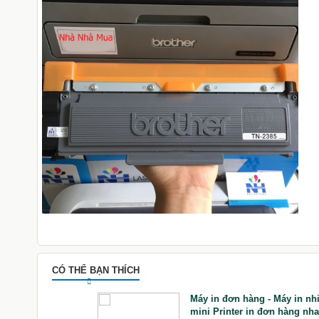
CÓ THỂ BẠN THÍCH
300 Smart LED
Máy in đơn hàng - Máy in nhi
80p
mini Printer in đơn hàng nh