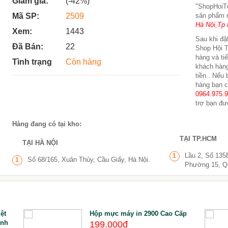
Giảm giá:
(-42%)
"ShopHoi
Mã SP:
2509
sản phẩm 
Hà Nội,Tp 
Xem:
1443
Sau khi đặt
Đã Bán:
22
Shop Hội T
hàng và ti
Tình trạng
Còn hàng
khách hàng
tiền . Nếu
hàng bạn c
0964.975.
trợ bạn đư
Hàng đang có tại kho:
TẠI TP.HCM
TẠI HÀ NỘI
Lầu 2, Số 135
1
Số 68/165, Xuân Thủy, Cầu Giấy, Hà Nội.
1
Phường 15, Q
ệt
Hộp mực máy in 2900 Cao Cấp
anh
199.000đ