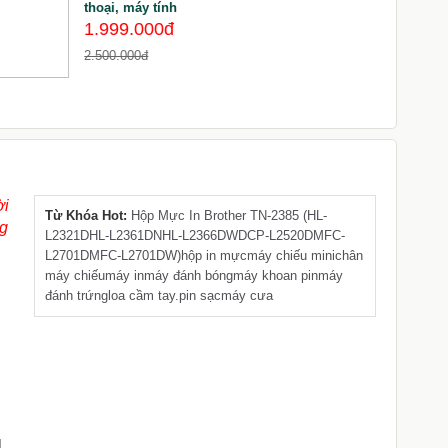
thoại, máy tính
1.999.000đ
2.500.000đ
7
ời
Từ Khóa Hot:
Hộp Mực In Brother TN-2385 (HL-
ng
L2321D
HL-L2361DN
HL-L2366DW
DCP-L2520D
MFC-
L2701D
MFC-L2701DW)
hộp in mực
máy chiếu mini
chân
máy chiếu
máy in
máy đánh bóng
máy khoan pin
máy
đánh trứng
loa cầm tay.pin sạc
máy cưa