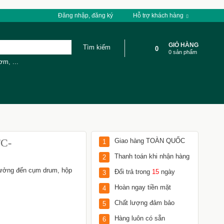
Đăng nhập, đăng ký
Hỗ trợ khách hàng
GIỎ HÀNG
0
0 sản phẩm
cơm
,
...
C-
Giao hàng TOÀN QUỐC
1
Thanh toán khi nhận hàng
2
hưởng đến cụm drum, hộp
Đổi trả trong
15
ngày
3
Hoàn ngay tiền mặt
4
Chất lượng đảm bảo
5
Hàng luôn có sẵn
6