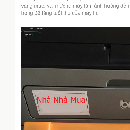
văng mực, vãi mực ra máy làm ảnh hưởng đến 
trọng để tăng tuổi thọ của máy in. 