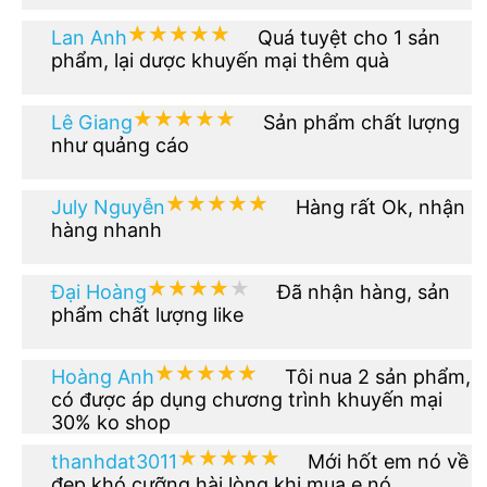
★★★★★
★★★★★
Lan Anh
Quá tuyệt cho 1 sản
phẩm, lại dược khuyến mại thêm quà
★★★★★
★★★★★
Lê Giang
Sản phẩm chất lượng
như quảng cáo
★★★★★
★★★★★
July Nguyễn
Hàng rất Ok, nhận
hàng nhanh
★★★★★
★★★★★
Đại Hoàng
Đã nhận hàng, sản
phẩm chất lượng like
★★★★★
★★★★★
Hoàng Anh
Tôi nua 2 sản phẩm,
có được áp dụng chương trình khuyến mại
30% ko shop
★★★★★
★★★★★
thanhdat3011
Mới hốt em nó về
đẹp khó cưỡng hài lòng khi mua e nó