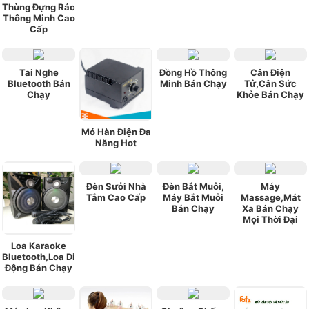
Thùng Đựng Rác
Thông Minh Cao
Cấp
Tai Nghe
Đồng Hồ Thông
Cân Điện
Bluetooth Bán
Minh Bán Chạy
Tử,Cân Sức
Chạy
Khỏe Bán Chạy
Mỏ Hàn Điện Đa
Năng Hot
Đèn Sưởi Nhà
Đèn Bắt Muỗi,
Máy
Tắm Cao Cấp
Máy Bắt Muỗi
Massage,Mát
Bán Chạy
Xa Bán Chạy
Mọi Thời Đại
Loa Karaoke
Bluetooth,Loa Di
Động Bán Chạy