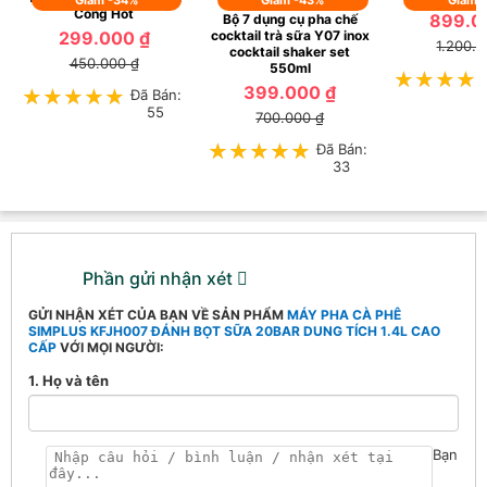
Giảm -34%
Giảm -43%
Giảm 
Công Hot
899.0
Bộ 7 dụng cụ pha chế
299.000 ₫
cocktail trà sữa Y07 inox
1.200.0
cocktail shaker set
450.000 ₫
550ml
★★★★
★★★★
399.000 ₫
★★★★★
★★★★★
Đã Bán:
55
700.000 ₫
★★★★★
★★★★★
Đã Bán:
33
Phần gửi nhận xét
GỬI NHẬN XÉT CỦA BẠN VỀ SẢN PHẨM
MÁY PHA CÀ PHÊ
SIMPLUS KFJH007 ĐÁNH BỌT SỮA 20BAR DUNG TÍCH 1.4L CAO
CẤP
VỚI MỌI NGƯỜI:
1. Họ và tên
Bạn