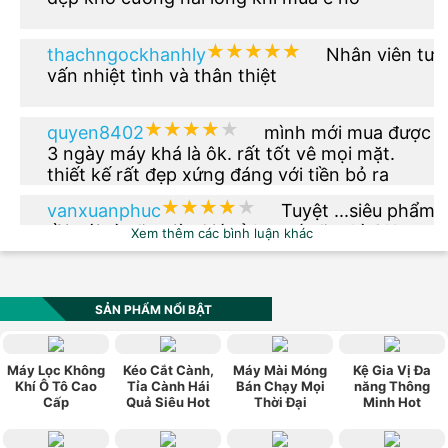
★★★★★
★★★★★
thachngockhanhly
Nhân viên tư
vấn nhiệt tình và thân thiệt
★★★★★
★★★★★
quyen8402
mình mới mua được
3 ngày máy khá là ôk. rất tốt vê mọi mặt.
thiết kế rất đẹp xứng đáng với tiền bỏ ra
★★★★★
★★★★★
vanxuanphuc
Tuyệt ...siêu phẩm
rồi nói gì nữa giờ. Giá rẻ hơn tí nữa thì OK.
Xem thêm các bình luận khác
★★★★★
★★★★★
phuong.vu2612
Thêm phiên bản
màu xanh dạ quang đi nhé
SẢN PHẨM NỔI BẬT
★★★★★
★★★★★
vn0984_520
Sản phẩm có kiểu
Máy Lọc Không
Kéo Cắt Cành,
Máy Mài Móng
Kệ Gia Vị Đa
dáng đẹp, hợp thời trang, phù hợp với túi
Khí Ô Tô Cao
Tỉa Cành Hái
Bán Chạy Mọi
năng Thông
Cấp
Quả Siêu Hot
Thời Đại
Minh Hot
tiền, chính sách bảo hành tốt. Rất hài lòng về
sản phẩm này.
★★★★★
★★★★★
ngoquan112
Mua cho ba mình