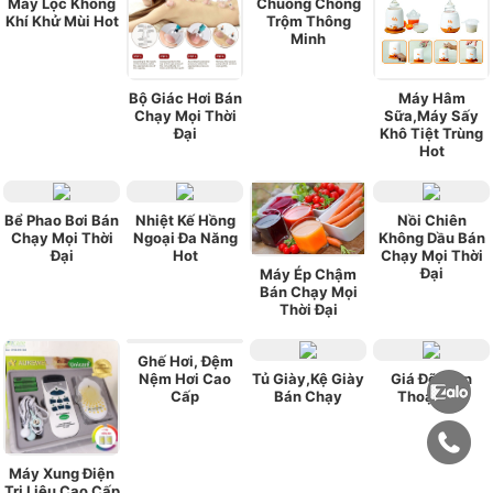
Máy Lọc Không
Chuông Chống
Khí Khử Mùi Hot
Trộm Thông
Minh
Bộ Giác Hơi Bán
Máy Hâm
Chạy Mọi Thời
Sữa,Máy Sấy
Đại
Khô Tiệt Trùng
Hot
Bể Phao Bơi Bán
Nhiệt Kế Hồng
Nồi Chiên
Chạy Mọi Thời
Ngoại Đa Năng
Không Dầu Bán
Đại
Hot
Chạy Mọi Thời
Đại
Máy Ép Chậm
Bán Chạy Mọi
Thời Đại
Ghế Hơi, Đệm
Nệm Hơi Cao
Tủ Giày,Kệ Giày
Giá Đỡ Điện
Cấp
Bán Chạy
Thoại Hot
Máy Xung Điện
Trị Liệu Cao Cấp