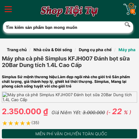
0
Trang chủ
Nhà cửa & Đời sống
Dụng cụ pha chế
Máy pha c
Máy pha cà phê Simplus KFJH007 Đánh bọt sữa
20Bar Dung tích 1.4L Cao Cấp
Simplus Sứ mệnh thương hiệu:Làm đẹp ngôi nhà cho giới trẻ Sản phẩm
chất lượng, giá thành hợp lý, ghiết kế thời thượng. Simplus, Mang lại
phong cách sống tuyệt vời cho giới trẻ
2.350.000 ₫
22
(-
% )
Giá Niêm Yết:
3.000.000
★★★★★
★★★★★
(35)
MIỄN PHÍ VẬN CHUYỂN TOÀN QUỐC