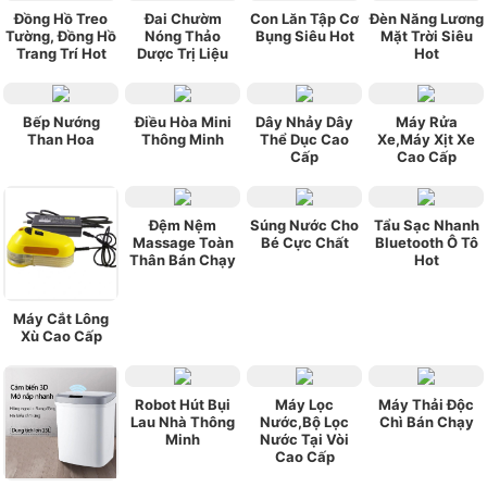
xài được hơn 1 tháng rồi , giá cả hợp lý , vừa
Đồng Hồ Treo
Đai Chườm
Con Lăn Tập Cơ
Đèn Năng Lương
Tường, Đồng Hồ
Nóng Thảo
Bụng Siêu Hot
Mặt Trời Siêu
túi tiền , máy gọn nhẹ , ba mình rất vừa ý .
Trang Trí Hot
Dược Trị Liệu
Hot
Bếp Nướng
Điều Hòa Mini
Dây Nhảy Dây
Máy Rửa
Than Hoa
Thông Minh
Thể Dục Cao
Xe,Máy Xịt Xe
Cấp
Cao Cấp
Đệm Nệm
Súng Nước Cho
Tẩu Sạc Nhanh
Massage Toàn
Bé Cực Chất
Bluetooth Ô Tô
Thân Bán Chạy
Hot
Máy Cắt Lông
Xù Cao Cấp
Robot Hút Bụi
Máy Lọc
Máy Thải Độc
Lau Nhà Thông
Nước,Bộ Lọc
Chì Bán Chạy
Minh
Nước Tại Vòi
Cao Cấp