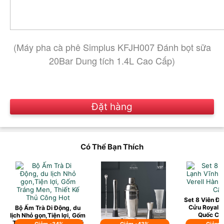
(Máy pha cà phê Simplus KFJH007 Đánh bọt sữa
20Bar Dung tích 1.4L Cao Cấp)
Đặt hàng
Có Thể Bạn Thích
Set 8 Viên Đá
Cửu Royal V
Bộ Ấm Trà Di Động, du
Quốc Ca
lịch Nhỏ gọn,Tiện lợi, Gốm
Tráng Men, Thiết Kế Thủ