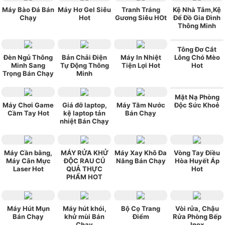
Máy Bào Đá Bán
Máy Hơ Gel Siêu
Tranh Tráng
Kệ Nhà Tắm,Kệ
Chạy
Hot
Gương Siêu HOt
Để Đồ Gia Đình
Thông Minh
Tông Đơ Cắt
Đèn Ngủ Thông
Bản Chải Điện
Máy In Nhiệt
Lông Chó Mèo
Minh Sang
Tự Động Thông
Tiện Lợi Hot
Hot
Trọng Bán Chạy
Minh
Mặt Nạ Phòng
Máy Chơi Game
Giá đỡ laptop,
Máy Tăm Nước
Độc Sức Khoẻ
Cầm Tay Hot
kệ laptop tản
Bán Chạy
nhiệt Bán Chạy
Máy Cần bằng,
MÁY RỬA KHỬ
Máy Xay Khô Đa
Vòng Tay Điều
Máy Cân Mực
ĐỘC RAU CỦ
Năng Bán Chạy
Hòa Huyết Áp
Laser Hot
QUẢ THỰC
Hot
PHẨM HOT
Máy Hút Mụn
Máy hút khói,
Bộ Cọ Trang
Vòi rửa, Chậu
Bán Chạy
khử mùi Bán
Điểm
Rửa Phòng Bếp
Chạy
Inox