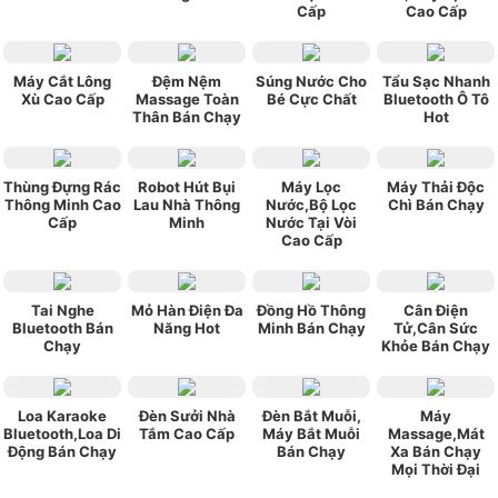
Cấp
Cao Cấp
Máy Cắt Lông
Đệm Nệm
Súng Nước Cho
Tẩu Sạc Nhanh
Xù Cao Cấp
Massage Toàn
Bé Cực Chất
Bluetooth Ô Tô
Thân Bán Chạy
Hot
Thùng Đựng Rác
Robot Hút Bụi
Máy Lọc
Máy Thải Độc
Thông Minh Cao
Lau Nhà Thông
Nước,Bộ Lọc
Chì Bán Chạy
Cấp
Minh
Nước Tại Vòi
Cao Cấp
Tai Nghe
Mỏ Hàn Điện Đa
Đồng Hồ Thông
Cân Điện
Bluetooth Bán
Năng Hot
Minh Bán Chạy
Tử,Cân Sức
Chạy
Khỏe Bán Chạy
Loa Karaoke
Đèn Sưởi Nhà
Đèn Bắt Muỗi,
Máy
Bluetooth,Loa Di
Tắm Cao Cấp
Máy Bắt Muỗi
Massage,Mát
Động Bán Chạy
Bán Chạy
Xa Bán Chạy
Mọi Thời Đại