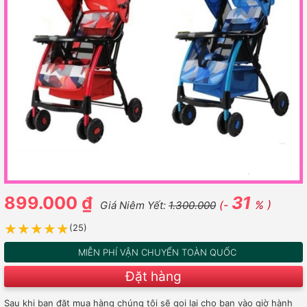
899.000 ₫
31
(-
% )
Giá Niêm Yết:
1.300.000
★★★★★
★★★★★
(25)
MIỄN PHÍ VẬN CHUYỂN TOÀN QUỐC
Đặt hàng
Sau khi bạn đặt mua hàng chúng tôi sẽ gọi lại cho bạn vào giờ hành