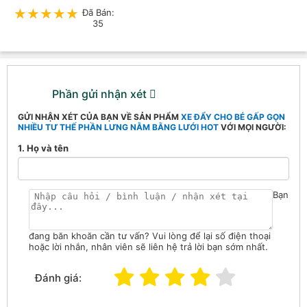
★★★★★
★★★★★
Đã Bán:
35
Phần gửi nhận xét
GỬI NHẬN XÉT CỦA BẠN VỀ SẢN PHẨM
XE ĐẨY CHO BÉ GẤP GỌN
NHIỀU TƯ THẾ PHẦN LƯNG NẰM BẰNG LƯỚI HOT
VỚI MỌI NGƯỜI:
1. Họ và tên
Bạn
đang băn khoăn cần tư vấn? Vui lòng để lại số điện thoại
hoặc lời nhắn, nhân viên sẽ liên hệ trả lời bạn sớm nhất.
Đánh giá: