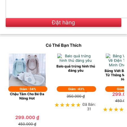
Đặt hàng
Có Thể Bạn Thích
Balo quả trứng hình thú
đáng yêu
Bảng Viết Bả
Tử Thông Mi
Ho
199.000 ₫
Giảm -34%
Giảm -43%
Giảm 
299.0
Chậu Tắm Cho Bé Đa
350.000 ₫
Năng Hot
450.0
★★★★★
★★★★★
Đã Bán:
31
★★★★
★★★★
299.000 ₫
450.000 ₫