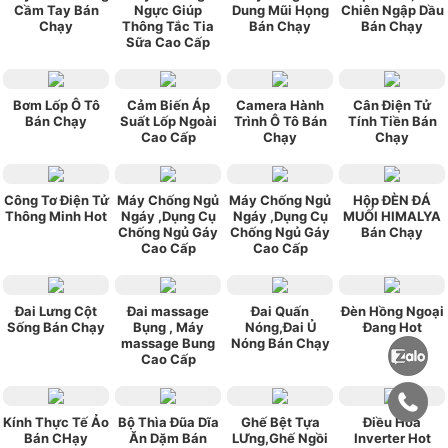
Cầm Tay Bán
Ngực Giúp
Dung Mũi Họng
Chiên Ngập Dầu
Chạy
Thông Tắc Tia
Bán Chạy
Bán Chạy
Sữa Cao Cấp
Bơm Lốp Ô Tô
Cảm Biến Áp
Camera Hành
Cân Điện Tử
Bán Chạy
Suất Lốp Ngoài
Trình Ô Tô Bán
Tính Tiền Bán
Cao Cấp
Chạy
Chạy
Công Tơ Điện Tử
Máy Chống Ngủ
Máy Chống Ngủ
Hộp ĐÈN ĐÁ
Thông Minh Hot
Ngáy ,Dụng Cụ
Ngáy ,Dụng Cụ
MUỐI HIMALYA
Chống Ngủ Gáy
Chống Ngủ Gáy
Bán Chạy
Cao Cấp
Cao Cấp
Đai Lưng Cột
Đai massage
Đai Quấn
Đèn Hồng Ngoại
Sống Bán Chạy
Bụng , Máy
Nóng,Đai Ủ
Đang Hot
massage Bung
Nóng Bán Chạy
Cao Cấp
Kính Thực Tế Ảo
Bộ Thìa Đũa Dĩa
Ghế Bệt Tựa
Điều Hòa
Bán CHạy
Ăn Dặm Bán
LƯng,Ghế Ngồi
Inverter Hot