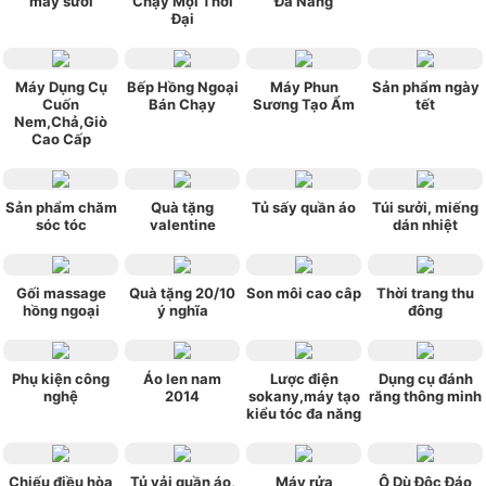
máy sưởi
Chạy Mọi Thời
Đa Năng
Đại
Máy Dụng Cụ
Bếp Hồng Ngoại
Máy Phun
Sản phẩm ngày
Cuốn
Bán Chạy
Sương Tạo Ẩm
tết
Nem,Chả,Giò
Cao Cấp
Sản phẩm chăm
Quà tặng
Tủ sấy quần áo
Túi sưởi, miếng
sóc tóc
valentine
dán nhiệt
Gối massage
Quà tặng 20/10
Son môi cao câp
Thời trang thu
hồng ngoại
ý nghĩa
đông
Phụ kiện công
Áo len nam
Lược điện
Dụng cụ đánh
nghệ
2014
sokany,máy tạo
răng thông minh
kiểu tóc đa năng
Chiếu điều hòa
Tủ vải quần áo,
Máy rửa
Ô Dù Độc Đáo