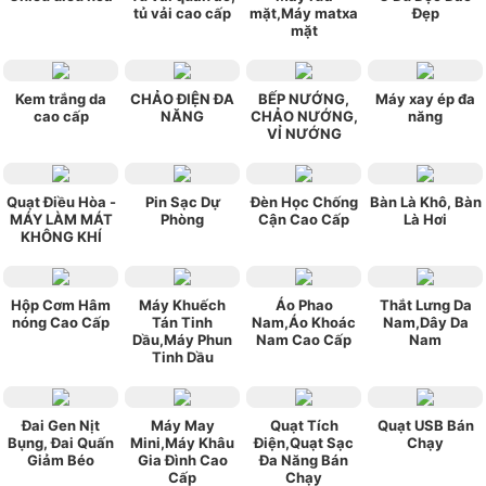
tủ vải cao cấp
mặt,Máy matxa
Đẹp
mặt
Kem trắng da
CHẢO ĐIỆN ĐA
BẾP NƯỚNG,
Máy xay ép đa
cao cấp
NĂNG
CHẢO NƯỚNG,
năng
VỈ NƯỚNG
Quạt Điều Hòa -
Pin Sạc Dự
Đèn Học Chống
Bàn Là Khô, Bàn
MÁY LÀM MÁT
Phòng
Cận Cao Cấp
Là Hơi
KHÔNG KHÍ
Hộp Cơm Hâm
Máy Khuếch
Áo Phao
Thắt Lưng Da
nóng Cao Cấp
Tán Tinh
Nam,Áo Khoác
Nam,Dây Da
Dầu,Máy Phun
Nam Cao Cấp
Nam
Tinh Dầu
Đai Gen Nịt
Máy May
Quạt Tích
Quạt USB Bán
Bụng, Đai Quấn
Mini,Máy Khâu
Điện,Quạt Sạc
Chạy
Giảm Béo
Gia Đình Cao
Đa Năng Bán
Cấp
Chạy