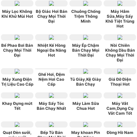
Máy Lọc Không
Bộ Giác Hơi Bán
Chuông Chống
Máy Hâm
Khí Khử Mùi Hot
Chạy Mọi Thời
Trộm Thông
Sữa,Máy Sấy
Đại
Minh
Khô Tiệt Trùng
Hot
Bể Phao Bơi Bán
Nhiệt Kế Hồng
Máy Ép Chậm
Nồi Chiên
Chạy Mọi Thời
Ngoại Đa Năng
Bán Chạy Mọi
Không Dầu Bán
Đại
Hot
Thời Đại
Chạy Mọi Thời
Đại
Ghế Hơi, Đệm
Máy Xung Điện
Nệm Hơi Cao
Tủ Giày,Kệ Giày
Giá Đỡ Điện
Trị Liệu Cao Cấp
Cấp
Bán Chạy
Thoại Hot
Khay Đựng mứt
Máy Sấy Tóc
Máy Làm Sữa
Máy Vắt
Tết
Bán Chạy Nhất
Chua Hot
Cam,Dụng Cụ
Vắt Cam Tốt
Quạt Đèn sưởi,
Bếp Từ Bán
May khoan Pin
Đồng Hồ Nam