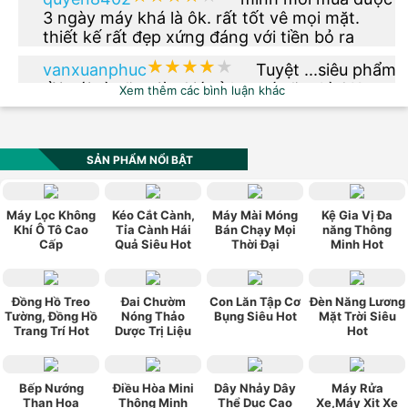
3 ngày máy khá là ôk. rất tốt vê mọi mặt.
thiết kế rất đẹp xứng đáng với tiền bỏ ra
★★★★★
★★★★★
vanxuanphuc
Tuyệt ...siêu phẩm
rồi nói gì nữa giờ. Giá rẻ hơn tí nữa thì OK.
Xem thêm các bình luận khác
★★★★★
★★★★★
phuong.vu2612
Thêm phiên bản
màu xanh dạ quang đi nhé
SẢN PHẨM NỔI BẬT
★★★★★
★★★★★
vn0984_520
Sản phẩm có kiểu
Máy Lọc Không
Kéo Cắt Cành,
Máy Mài Móng
Kệ Gia Vị Đa
dáng đẹp, hợp thời trang, phù hợp với túi
Khí Ô Tô Cao
Tỉa Cành Hái
Bán Chạy Mọi
năng Thông
Cấp
Quả Siêu Hot
Thời Đại
Minh Hot
tiền, chính sách bảo hành tốt. Rất hài lòng về
sản phẩm này.
★★★★★
★★★★★
ngoquan112
Mua cho ba mình
xài được hơn 1 tháng rồi , giá cả hợp lý , vừa
Đồng Hồ Treo
Đai Chườm
Con Lăn Tập Cơ
Đèn Năng Lương
Tường, Đồng Hồ
Nóng Thảo
Bụng Siêu Hot
Mặt Trời Siêu
túi tiền , máy gọn nhẹ , ba mình rất vừa ý .
Trang Trí Hot
Dược Trị Liệu
Hot
Bếp Nướng
Điều Hòa Mini
Dây Nhảy Dây
Máy Rửa
Than Hoa
Thông Minh
Thể Dục Cao
Xe,Máy Xịt Xe