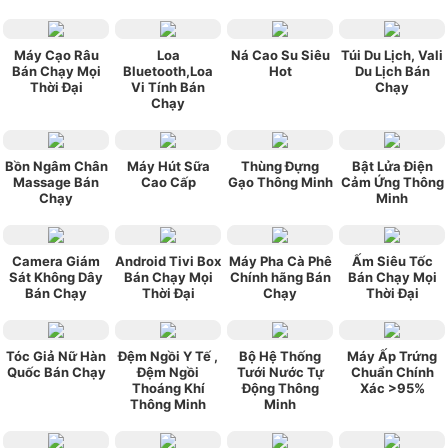
Máy Cạo Râu
Loa
Ná Cao Su Siêu
Túi Du Lịch, Vali
Bán Chạy Mọi
Bluetooth,Loa
Hot
Du Lịch Bán
Thời Đại
Vi Tính Bán
Chạy
Chạy
Bồn Ngâm Chân
Máy Hút Sữa
Thùng Đựng
Bật Lửa Điện
Massage Bán
Cao Cấp
Gạo Thông Minh
Cảm Ứng Thông
Chạy
Minh
Camera Giám
Android Tivi Box
Máy Pha Cà Phê
Ấm Siêu Tốc
Sát Không Dây
Bán Chạy Mọi
Chính hãng Bán
Bán Chạy Mọi
Bán Chạy
Thời Đại
Chạy
Thời Đại
Tóc Giả Nữ Hàn
Đệm Ngồi Y Tế ,
Bộ Hệ Thống
Máy Ấp Trứng
Quốc Bán Chạy
Đệm Ngồi
Tưới Nước Tự
Chuẩn Chính
Thoáng Khí
Động Thông
Xác >95%
Thông Minh
Minh