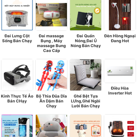
Đai Lưng Cột
Đai massage
Đai Quấn
Đèn Hồng Ngoại
Sống Bán Chạy
Bụng , Máy
Nóng,Đai Ủ
Đang Hot
massage Bung
Nóng Bán Chạy
Cao Cấp
Điều Hòa
Inverter Hot
Kính Thực Tế Ảo
Bộ Thìa Đũa Dĩa
Ghế Bệt Tựa
Bán CHạy
Ăn Dặm Bán
LƯng,Ghế Ngồi
Chạy
Lười Bán Chạy