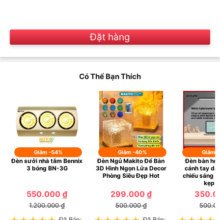
Đặt hàng
Có Thể Bạn Thích
Giảm -54%
Giảm -40%
Giảm 
Đèn sưởi nhà tắm Bennix
Đèn Ngủ Makito Để Bàn
Đèn bàn học
3 bóng BN-3G
3D Hình Ngọn Lửa Decor
cánh tay dà
Phòng Siêu Đẹp Hot
chiếu sáng đ
kẹp H
550.000 ₫
299.000 ₫
350.0
1.200.000 ₫
500.000 ₫
500.0
Đã Bán:
Đã Bán: