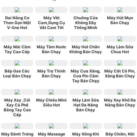
Đai Nâng Cơ
Máy Vắt
Chuông Cửa
Máy Hút Mụn
Thon Gọn Mặt
Cam,Dụng Cụ
Không Dây
Bán Chạy
V-line Hot
Vắt Cam Tốt
Thông Minh
Máy Mài Cầm
Máy Tăm Nước
Máy Hút Chân
Máy Làm Sữa
Tay Cao Cấp
Bán Chạy
Không Bán Chạy
Chua Hot
Bếp Gas Các
Máy Trợ Thính
Máy Cưa Xăng,
Máy Cắt Cỏ Pin,
Loại Bán Chạy
Bán Chạy
Cưa Pin Câm
Xăng Bán Chạy
Tay Bán Chạy
Máy Xay ,Cối
Máy Chiếu Mini
Máy Làm Sữa
Máy Xay Khô Đa
Xay Cà Phê
Siêu Hot
Hạt Đa Năng
Năng Bán Chạy
Bằng Tay Cao
Bán Chạy
Cấp
Máy Đánh Trứng
Máy Massage
Máy Xông Khi
Bếp Chiên, Nồi