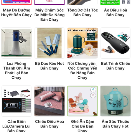
Máy Đo Đường
Máy Chăm Sóc
Tông Đơ Cắt Tóc
Áo Điều Hoà
Huyết Bán Chạy
Da Mặt Đa Năng
Bán Chạy
Bán Chạy
Bán Chạy
Loa Phóng
Bộ Dao Kéo Hot
Nồi Chưng yến ,
Bút Trình Chiếu
Thanh Ghi Âm
Bán Chạy
Cốc Chưng Yến
Bán Chạy
Phát Lại Bán
Đa Năng Bán
Chạy
Chạy
Cảm Biến
Chiếu Điều Hoà
Ghế Ăn Dặm
Ấm Sắc Thuốc
Lùi,Camera Lùi
Bán Chạy
Cho Bé Bán
Bán Chạy Hot
Bán Chạy
Chạy