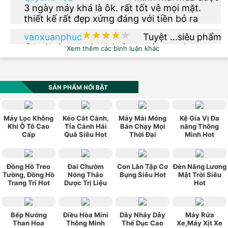
3 ngày máy khá là ôk. rất tốt vê mọi mặt.
thiết kế rất đẹp xứng đáng với tiền bỏ ra
★★★★★
★★★★★
vanxuanphuc
Tuyệt ...siêu phẩm
rồi nói gì nữa giờ. Giá rẻ hơn tí nữa thì OK.
Xem thêm các bình luận khác
★★★★★
★★★★★
phuong.vu2612
Thêm phiên bản
màu xanh dạ quang đi nhé
SẢN PHẨM NỔI BẬT
★★★★★
★★★★★
vn0984_520
Sản phẩm có kiểu
Máy Lọc Không
Kéo Cắt Cành,
Máy Mài Móng
Kệ Gia Vị Đa
dáng đẹp, hợp thời trang, phù hợp với túi
Khí Ô Tô Cao
Tỉa Cành Hái
Bán Chạy Mọi
năng Thông
Cấp
Quả Siêu Hot
Thời Đại
Minh Hot
tiền, chính sách bảo hành tốt. Rất hài lòng về
sản phẩm này.
★★★★★
★★★★★
ngoquan112
Mua cho ba mình
xài được hơn 1 tháng rồi , giá cả hợp lý , vừa
Đồng Hồ Treo
Đai Chườm
Con Lăn Tập Cơ
Đèn Năng Lương
Tường, Đồng Hồ
Nóng Thảo
Bụng Siêu Hot
Mặt Trời Siêu
túi tiền , máy gọn nhẹ , ba mình rất vừa ý .
Trang Trí Hot
Dược Trị Liệu
Hot
Bếp Nướng
Điều Hòa Mini
Dây Nhảy Dây
Máy Rửa
Than Hoa
Thông Minh
Thể Dục Cao
Xe,Máy Xịt Xe