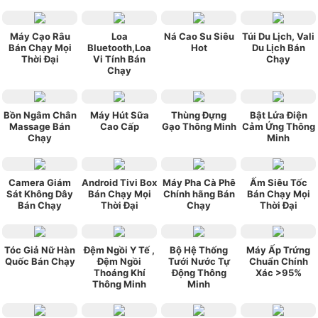
Máy Cạo Râu
Loa
Ná Cao Su Siêu
Túi Du Lịch, Vali
Bán Chạy Mọi
Bluetooth,Loa
Hot
Du Lịch Bán
Thời Đại
Vi Tính Bán
Chạy
Chạy
Bồn Ngâm Chân
Máy Hút Sữa
Thùng Đựng
Bật Lửa Điện
Massage Bán
Cao Cấp
Gạo Thông Minh
Cảm Ứng Thông
Chạy
Minh
Camera Giám
Android Tivi Box
Máy Pha Cà Phê
Ấm Siêu Tốc
Sát Không Dây
Bán Chạy Mọi
Chính hãng Bán
Bán Chạy Mọi
Bán Chạy
Thời Đại
Chạy
Thời Đại
Tóc Giả Nữ Hàn
Đệm Ngồi Y Tế ,
Bộ Hệ Thống
Máy Ấp Trứng
Quốc Bán Chạy
Đệm Ngồi
Tưới Nước Tự
Chuẩn Chính
Thoáng Khí
Động Thông
Xác >95%
Thông Minh
Minh