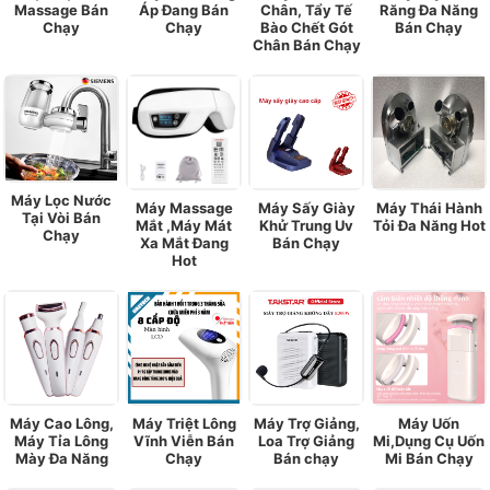
Massage Bán
Áp Đang Bán
Chân, Tẩy Tế
Răng Đa Năng
Chạy
Chạy
Bào Chết Gót
Bán Chạy
Chân Bán Chạy
Máy Lọc Nước
Máy Massage
Máy Sấy Giày
Máy Thái Hành
Tại Vòi Bán
Mắt ,Máy Mát
Khử Trung Uv
Tỏi Đa Năng Hot
Chạy
Xa Mắt Đang
Bán Chạy
Hot
Máy Cao Lông,
Máy Triệt Lông
Máy Trợ Giảng,
Máy Uốn
Máy Tỉa Lông
Vĩnh Viễn Bán
Loa Trợ Giảng
Mi,Dụng Cụ Uốn
Mày Đa Năng
Chạy
Bán chạy
Mi Bán Chạy