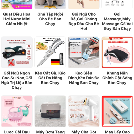
Quạt Điều Hoà
Ghế Tập Ngồi
Gối Ngủ Cho
Gối
Hơi Nước Mini
Cho Bé Bán
Bé,Gối Chống
Massage,Máy
Giảm Nhiệt
Chạy
Bẹp Đầu Cho Bé
Massage Cổ Vai
Hot
Gáy Bán Chạy
Gối Ngủ Ngon
Kéo Cắt Gà, Kéo
Keo Siêu
Khung Năn
Cao Su Non,Gối
Cắt Đa Năng
Dinh,Kéo Dán Đa
Chỉnh Cột Sống
Ngủ Trị Liệu Bán
Bán Chạy
Năng Bán Chạy
Bán Chạy
Chạy
Lược Gội Đầu
Máy Bơm Tăng
Máy Chà Gót
Máy Lấy Cao