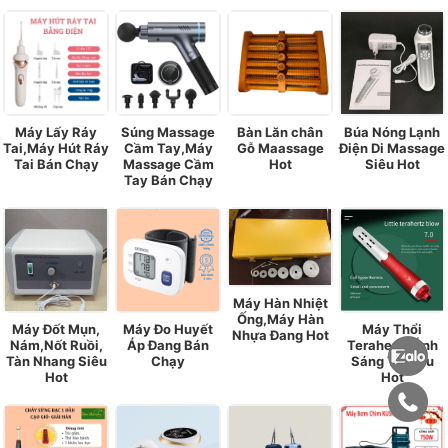
Máy Lấy Ráy
Súng Massage
Bàn Lăn chân
Búa Nóng Lạnh
Tai,Máy Hút Ráy
Cầm Tay,Máy
Gỗ Maassage
Điện Di Massage
Tai Bán Chạy
Massage Cầm
Hot
Siêu Hot
Tay Bán Chạy
Máy Hàn Nhiệt
Ống,Máy Hàn
Máy Đốt Mụn,
Máy Đo Huyết
Máy Thổi
Nhựa Đang Hot
Nám,Nốt Ruồi,
Áp Đang Bán
Terahertz Ánh
Tàn Nhang Siêu
Chạy
Sáng Trị Liệu
Hot
Hot