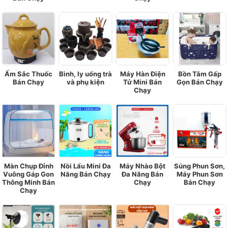
Ấm Sắc Thuốc
Bình, ly uống trà
Máy Hàn Điện
Bồn Tắm Gấp
Bán Chạy
và phụ kiện
Tử Mini Bán
Gọn Bán Chạy
Chạy
Màn Chụp Đỉnh
Nồi Lẩu Mini Đa
Máy Nhào Bột
Súng Phun Sơn,
Vuông Gáp Gon
Năng Bán Chạy
Đa Năng Bán
Máy Phun Sơn
Thông Minh Bán
Chạy
Bán Chạy
Chạy