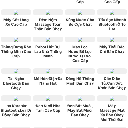
Cấp
Cao Cấp
Máy Cắt Lông
Đệm Nệm
Súng Nước Cho
Tẩu Sạc Nhanh
Xù Cao Cấp
Massage Toàn
Bé Cực Chất
Bluetooth Ô Tô
Thân Bán Chạy
Hot
Thùng Đựng Rác
Robot Hút Bụi
Máy Lọc
Máy Thải Độc
Thông Minh Cao
Lau Nhà Thông
Nước,Bộ Lọc
Chì Bán Chạy
Cấp
Minh
Nước Tại Vòi
Cao Cấp
Tai Nghe
Mỏ Hàn Điện Đa
Đồng Hồ Thông
Cân Điện
Bluetooth Bán
Năng Hot
Minh Bán Chạy
Tử,Cân Sức
Chạy
Khỏe Bán Chạy
Loa Karaoke
Đèn Sưởi Nhà
Đèn Bắt Muỗi,
Máy
Bluetooth,Loa Di
Tắm Cao Cấp
Máy Bắt Muỗi
Massage,Mát
Động Bán Chạy
Bán Chạy
Xa Bán Chạy
Mọi Thời Đại