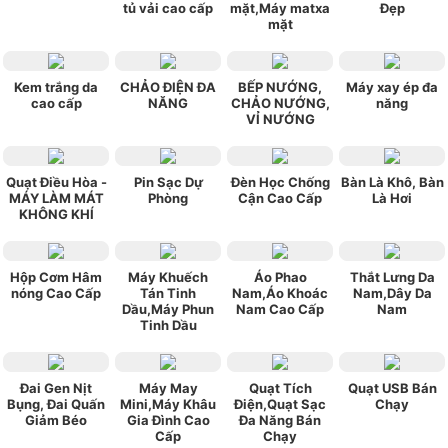
tủ vải cao cấp
mặt,Máy matxa
Đẹp
mặt
Kem trắng da
CHẢO ĐIỆN ĐA
BẾP NƯỚNG,
Máy xay ép đa
cao cấp
NĂNG
CHẢO NƯỚNG,
năng
VỈ NƯỚNG
Quạt Điều Hòa -
Pin Sạc Dự
Đèn Học Chống
Bàn Là Khô, Bàn
MÁY LÀM MÁT
Phòng
Cận Cao Cấp
Là Hơi
KHÔNG KHÍ
Hộp Cơm Hâm
Máy Khuếch
Áo Phao
Thắt Lưng Da
nóng Cao Cấp
Tán Tinh
Nam,Áo Khoác
Nam,Dây Da
Dầu,Máy Phun
Nam Cao Cấp
Nam
Tinh Dầu
Đai Gen Nịt
Máy May
Quạt Tích
Quạt USB Bán
Bụng, Đai Quấn
Mini,Máy Khâu
Điện,Quạt Sạc
Chạy
Giảm Béo
Gia Đình Cao
Đa Năng Bán
Cấp
Chạy