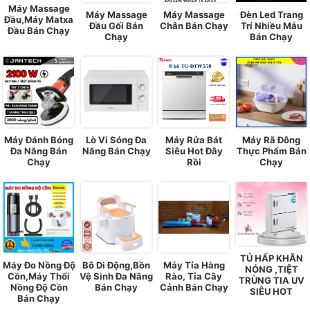
Máy Massage
Máy Massage
Máy Massage
Đèn Led Trang
Đầu,Máy Matxa
Đầu Gối Bán
Chân Bán Chạy
Trí Nhiều Mẫu
Đầu Bán Chạy
Chạy
Bán Chạy
Máy Đánh Bóng
Lò Vi Sóng Đa
Máy Rửa Bát
Máy Rã Đông
Đa Năng Bán
Năng Bán Chạy
Siêu Hot Đây
Thực Phẩm Bán
Chạy
Rồi
Chạy
TỦ HẤP KHĂN
Máy Đo Nồng Độ
Bô Di Động,Bồn
Máy Tỉa Hàng
NÓNG ,TIỆT
Cồn,Máy Thổi
Vệ Sinh Đa Năng
Rào, Tỉa Cây
TRÙNG TIA UV
Nồng Độ Cồn
Bán Chạy
Cảnh Bán Chạy
SIÊU HOT
Bán Chạy