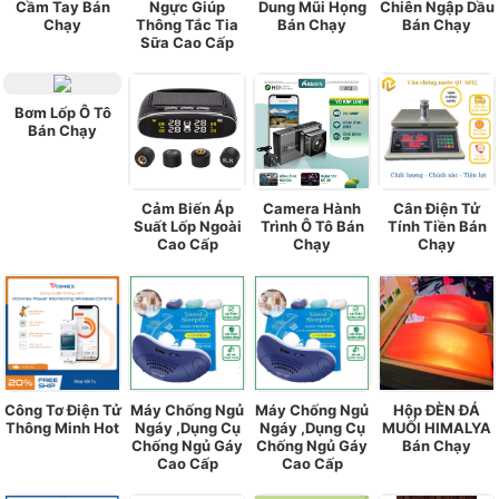
Cầm Tay Bán
Ngực Giúp
Dung Mũi Họng
Chiên Ngập Dầu
Chạy
Thông Tắc Tia
Bán Chạy
Bán Chạy
Sữa Cao Cấp
Bơm Lốp Ô Tô
Bán Chạy
Cảm Biến Áp
Camera Hành
Cân Điện Tử
Suất Lốp Ngoài
Trình Ô Tô Bán
Tính Tiền Bán
Cao Cấp
Chạy
Chạy
Công Tơ Điện Tử
Máy Chống Ngủ
Máy Chống Ngủ
Hộp ĐÈN ĐÁ
Thông Minh Hot
Ngáy ,Dụng Cụ
Ngáy ,Dụng Cụ
MUỐI HIMALYA
Chống Ngủ Gáy
Chống Ngủ Gáy
Bán Chạy
Cao Cấp
Cao Cấp