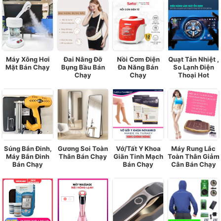
Máy Xông Hơi
Đai Nâng Đỡ
Nồi Cơm Điện
Quạt Tản Nhiệt ,
Mặt Bán Chạy
Bụng Bầu Bán
Đa Năng Bán
So Lạnh Điện
Chạy
Chạy
Thoại Hot
Súng Bắn Đinh,
Gương Soi Toàn
Vớ/Tất Y Khoa
Máy Rung Lắc
Máy Bắn Đinh
Thân Bán Chạy
Giãn Tinh Mạch
Toàn Thân Giảm
Bán Chạy
Bán Chạy
Cân Bán Chạy