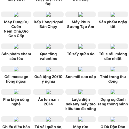
Đại
Máy Dụng Cụ
Bếp Hồng Ngoại
Máy Phun
Sản phẩm ngày
Cuốn
Bán Chạy
Sương Tạo Ẩm
tết
Nem,Chả,Giò
Cao Cấp
Sản phẩm chăm
Quà tặng
Tủ sấy quần áo
Túi sưởi, miếng
sóc tóc
valentine
dán nhiệt
Gối massage
Quà tặng 20/10
Son môi cao câp
Thời trang thu
hồng ngoại
ý nghĩa
đông
Phụ kiện công
Áo len nam
Lược điện
Dụng cụ đánh
nghệ
2014
sokany,máy tạo
răng thông minh
kiểu tóc đa năng
Chiếu điều hòa
Tủ vải quần áo,
Máy rửa
Ô Dù Độc Đáo