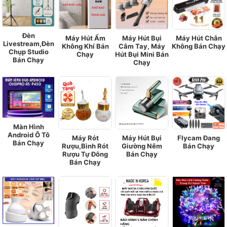
Đèn
Máy Hút Ẩm
Máy Hút Bụi
Máy Hút Chân
Livestream,Đèn
Không Khí Bán
Câm Tay, Máy
Không Bán Chạy
Chụp Studio
Chạy
Hút Bụi Mini Bán
Bán Chạy
Chạy
Màn Hình
Android Ô Tô
Máy Rót
Máy Hút Bụi
Flycam Đang
Bán Chạy
Rượu,Bình Rót
Giường Nêm
Bán Chạy
Rượu Tự Đông
Bán Chạy
Bán Chạy