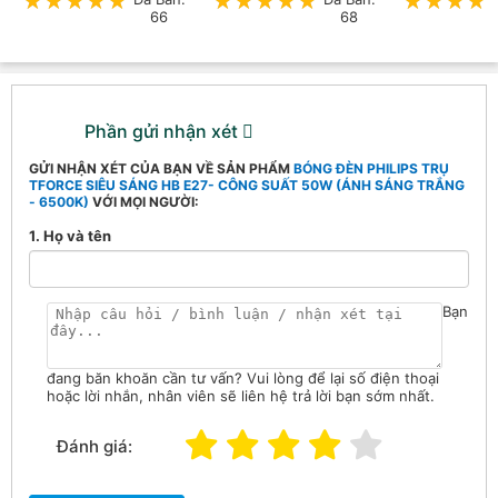
★★★★★
★★★★★
★★★★★
★★★★★
★★★★
★★★★
66
68
Phần gửi nhận xét
GỬI NHẬN XÉT CỦA BẠN VỀ SẢN PHẨM
BÓNG ĐÈN PHILIPS TRỤ
TFORCE SIÊU SÁNG HB E27- CÔNG SUẤT 50W (ÁNH SÁNG TRẮNG
- 6500K)
VỚI MỌI NGƯỜI:
1. Họ và tên
Bạn
đang băn khoăn cần tư vấn? Vui lòng để lại số điện thoại
hoặc lời nhắn, nhân viên sẽ liên hệ trả lời bạn sớm nhất.
Đánh giá: