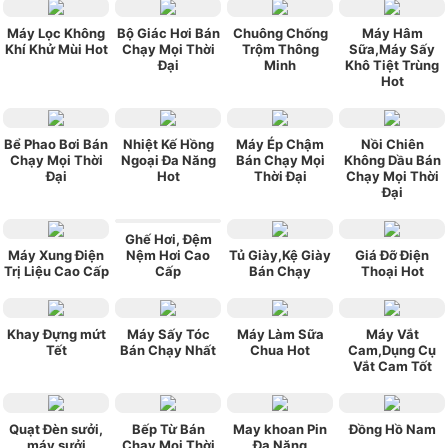
Máy Lọc Không
Bộ Giác Hơi Bán
Chuông Chống
Máy Hâm
Khí Khử Mùi Hot
Chạy Mọi Thời
Trộm Thông
Sữa,Máy Sấy
Đại
Minh
Khô Tiệt Trùng
Hot
Bể Phao Bơi Bán
Nhiệt Kế Hồng
Máy Ép Chậm
Nồi Chiên
Chạy Mọi Thời
Ngoại Đa Năng
Bán Chạy Mọi
Không Dầu Bán
Đại
Hot
Thời Đại
Chạy Mọi Thời
Đại
Ghế Hơi, Đệm
Máy Xung Điện
Nệm Hơi Cao
Tủ Giày,Kệ Giày
Giá Đỡ Điện
Trị Liệu Cao Cấp
Cấp
Bán Chạy
Thoại Hot
Khay Đựng mứt
Máy Sấy Tóc
Máy Làm Sữa
Máy Vắt
Tết
Bán Chạy Nhất
Chua Hot
Cam,Dụng Cụ
Vắt Cam Tốt
Quạt Đèn sưởi,
Bếp Từ Bán
May khoan Pin
Đồng Hồ Nam
máy sưởi
Chạy Mọi Thời
Đa Năng