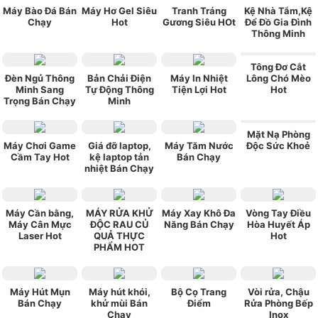
Máy Bào Đá Bán
Máy Hơ Gel Siêu
Tranh Tráng
Kệ Nhà Tắm,Kệ
Chạy
Hot
Gương Siêu HOt
Để Đồ Gia Đình
Thông Minh
Tông Đơ Cắt
Đèn Ngủ Thông
Bản Chải Điện
Máy In Nhiệt
Lông Chó Mèo
Minh Sang
Tự Động Thông
Tiện Lợi Hot
Hot
Trọng Bán Chạy
Minh
Mặt Nạ Phòng
Máy Chơi Game
Giá đỡ laptop,
Máy Tăm Nước
Độc Sức Khoẻ
Cầm Tay Hot
kệ laptop tản
Bán Chạy
nhiệt Bán Chạy
Máy Cần bằng,
MÁY RỬA KHỬ
Máy Xay Khô Đa
Vòng Tay Điều
Máy Cân Mực
ĐỘC RAU CỦ
Năng Bán Chạy
Hòa Huyết Áp
Laser Hot
QUẢ THỰC
Hot
PHẨM HOT
Máy Hút Mụn
Máy hút khói,
Bộ Cọ Trang
Vòi rửa, Chậu
Bán Chạy
khử mùi Bán
Điểm
Rửa Phòng Bếp
Chạy
Inox