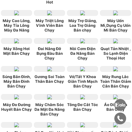
Hot
Máy Cao Lông,
Máy Triệt Lông
Máy Trợ Giảng,
Máy Uốn
Máy Tỉa Lông
Vĩnh Viễn Bán
Loa Trợ Giảng
Mi,Dụng Cụ Uốn
Mày Đa Năng
Chạy
Bán chạy
Mi Bán Chạy
Máy Xông Hơi
Đai Nâng Đỡ
Nồi Cơm Điện
Quạt Tản Nhiệt ,
Mặt Bán Chạy
Bụng Bầu Bán
Đa Năng Bán
So Lạnh Điện
Chạy
Chạy
Thoại Hot
Súng Bắn Đinh,
Gương Soi Toàn
Vớ/Tất Y Khoa
Máy Rung Lắc
Máy Bắn Đinh
Thân Bán Chạy
Giãn Tinh Mạch
Toàn Thân Giảm
Bán Chạy
Bán Chạy
Cân Bán Chạy
Máy Đo Đường
Máy Chăm Sóc
Tông Đơ Cắt Tóc
Áo Điều Hoà
Huyết Bán Chạy
Da Mặt Đa Năng
Bán Chạy
Bán Chạy
Bán Chạy