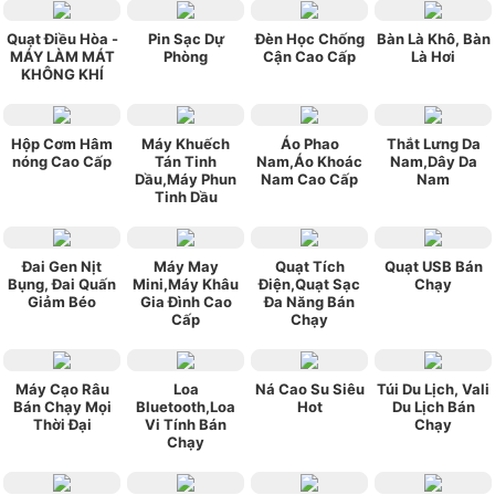
Quạt Điều Hòa -
Pin Sạc Dự
Đèn Học Chống
Bàn Là Khô, Bàn
MÁY LÀM MÁT
Phòng
Cận Cao Cấp
Là Hơi
KHÔNG KHÍ
Hộp Cơm Hâm
Máy Khuếch
Áo Phao
Thắt Lưng Da
nóng Cao Cấp
Tán Tinh
Nam,Áo Khoác
Nam,Dây Da
Dầu,Máy Phun
Nam Cao Cấp
Nam
Tinh Dầu
Đai Gen Nịt
Máy May
Quạt Tích
Quạt USB Bán
Bụng, Đai Quấn
Mini,Máy Khâu
Điện,Quạt Sạc
Chạy
Giảm Béo
Gia Đình Cao
Đa Năng Bán
Cấp
Chạy
Máy Cạo Râu
Loa
Ná Cao Su Siêu
Túi Du Lịch, Vali
Bán Chạy Mọi
Bluetooth,Loa
Hot
Du Lịch Bán
Thời Đại
Vi Tính Bán
Chạy
Chạy