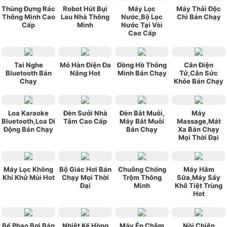
Thùng Đựng Rác
Robot Hút Bụi
Máy Lọc
Máy Thải Độc
Thông Minh Cao
Lau Nhà Thông
Nước,Bộ Lọc
Chì Bán Chạy
Cấp
Minh
Nước Tại Vòi
Cao Cấp
Tai Nghe
Mỏ Hàn Điện Đa
Đồng Hồ Thông
Cân Điện
Bluetooth Bán
Năng Hot
Minh Bán Chạy
Tử,Cân Sức
Chạy
Khỏe Bán Chạy
Loa Karaoke
Đèn Sưởi Nhà
Đèn Bắt Muỗi,
Máy
Bluetooth,Loa Di
Tắm Cao Cấp
Máy Bắt Muỗi
Massage,Mát
Động Bán Chạy
Bán Chạy
Xa Bán Chạy
Mọi Thời Đại
Máy Lọc Không
Bộ Giác Hơi Bán
Chuông Chống
Máy Hâm
Khí Khử Mùi Hot
Chạy Mọi Thời
Trộm Thông
Sữa,Máy Sấy
Đại
Minh
Khô Tiệt Trùng
Hot
Bể Phao Bơi Bán
Nhiệt Kế Hồng
Máy Ép Chậm
Nồi Chiên