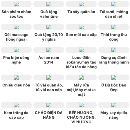
Sản phẩm chăm
Quà tặng
Tủ sấy quần áo
Túi sưởi, miếng
sóc tóc
valentine
dán nhiệt
Gối massage
Quà tặng 20/10
Son môi cao câp
Thời trang thu
hồng ngoại
ý nghĩa
đông
Phụ kiện công
Áo len nam
Lược điện
Dụng cụ đánh
nghệ
2014
sokany,máy tạo
răng thông minh
kiểu tóc đa năng
Chiếu điều hòa
Tủ vải quần áo,
Máy rửa
Ô Dù Độc Đáo
tủ vải cao cấp
mặt,Máy matxa
Đẹp
mặt
Kem trắng da
CHẢO ĐIỆN ĐA
BẾP NƯỚNG,
Máy xay ép đa
cao cấp
NĂNG
CHẢO NƯỚNG,
năng
VỈ NƯỚNG