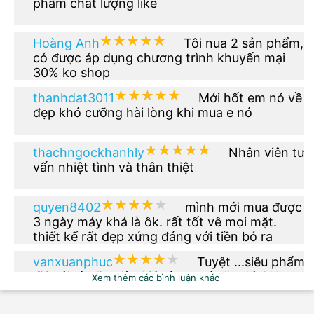
phẩm chất lượng like
★★★★★
★★★★★
Hoàng Anh
Tôi nua 2 sản phẩm,
có được áp dụng chương trình khuyến mại
30% ko shop
★★★★★
★★★★★
thanhdat3011
Mới hốt em nó về
đẹp khó cưỡng hài lòng khi mua e nó
★★★★★
★★★★★
thachngockhanhly
Nhân viên tư
vấn nhiệt tình và thân thiệt
★★★★★
★★★★★
quyen8402
mình mới mua được
3 ngày máy khá là ôk. rất tốt vê mọi mặt.
thiết kế rất đẹp xứng đáng với tiền bỏ ra
★★★★★
★★★★★
vanxuanphuc
Tuyệt ...siêu phẩm
rồi nói gì nữa giờ. Giá rẻ hơn tí nữa thì OK.
Xem thêm các bình luận khác