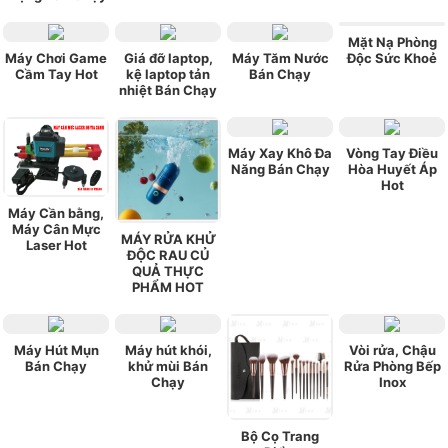
Mặt Nạ Phòng
Máy Chơi Game
Giá đỡ laptop,
Máy Tăm Nước
Độc Sức Khoẻ
Cầm Tay Hot
kệ laptop tản
Bán Chạy
nhiệt Bán Chạy
Máy Xay Khô Đa
Vòng Tay Điều
Năng Bán Chạy
Hòa Huyết Áp
Hot
Máy Cần bằng,
Máy Cân Mực
MÁY RỬA KHỬ
Laser Hot
ĐỘC RAU CỦ
QUẢ THỰC
PHẨM HOT
Máy Hút Mụn
Máy hút khói,
Vòi rửa, Chậu
Bán Chạy
khử mùi Bán
Rửa Phòng Bếp
Chạy
Inox
Bộ Cọ Trang