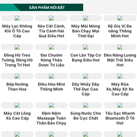
★★★★★
★★★★★
phuong.vu2612
Thêm phiên bản
màu xanh dạ quang đi nhé
SẢN PHẨM NỔI BẬT
★★★★★
★★★★★
vn0984_520
Sản phẩm có kiểu
Máy Lọc Không
Kéo Cắt Cành,
Máy Mài Móng
Kệ Gia Vị Đa
dáng đẹp, hợp thời trang, phù hợp với túi
Khí Ô Tô Cao
Tỉa Cành Hái
Bán Chạy Mọi
năng Thông
Cấp
Quả Siêu Hot
Thời Đại
Minh Hot
tiền, chính sách bảo hành tốt. Rất hài lòng về
sản phẩm này.
★★★★★
★★★★★
ngoquan112
Mua cho ba mình
xài được hơn 1 tháng rồi , giá cả hợp lý , vừa
Đồng Hồ Treo
Đai Chườm
Con Lăn Tập Cơ
Đèn Năng Lương
Tường, Đồng Hồ
Nóng Thảo
Bụng Siêu Hot
Mặt Trời Siêu
túi tiền , máy gọn nhẹ , ba mình rất vừa ý .
Trang Trí Hot
Dược Trị Liệu
Hot
Bếp Nướng
Điều Hòa Mini
Dây Nhảy Dây
Máy Rửa
Than Hoa
Thông Minh
Thể Dục Cao
Xe,Máy Xịt Xe
Cấp
Cao Cấp
Máy Cắt Lông
Đệm Nệm
Súng Nước Cho
Tẩu Sạc Nhanh
Xù Cao Cấp
Massage Toàn
Bé Cực Chất
Bluetooth Ô Tô
Thân Bán Chạy
Hot