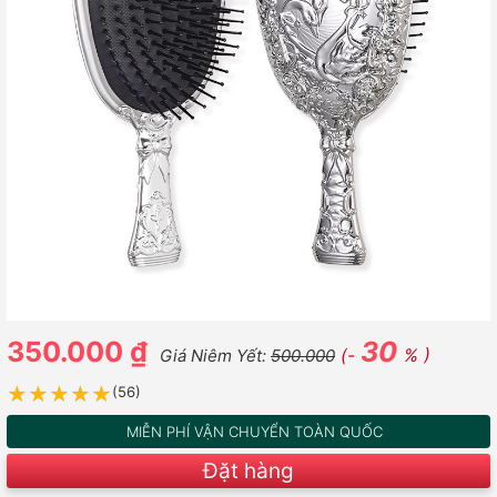
350.000 ₫
30
(-
% )
Giá Niêm Yết:
500.000
★★★★★
★★★★★
(56)
MIỄN PHÍ VẬN CHUYỂN TOÀN QUỐC
Đặt hàng