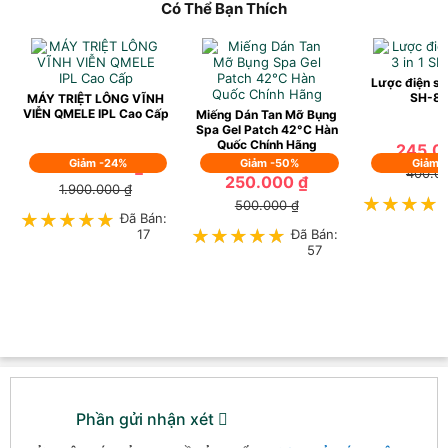
Có Thể Bạn Thích
Lược điện shi
SH-8
MÁY TRIỆT LÔNG VĨNH
VIỄN QMELE IPL Cao Cấp
Miếng Dán Tan Mỡ Bụng
Spa Gel Patch 42°C Hàn
Quốc Chính Hãng
245.0
1.450.000 ₫
Giảm -24%
Giảm -50%
Giảm 
400.0
250.000 ₫
1.900.000 ₫
★★★★
★★★★
500.000 ₫
★★★★★
★★★★★
Đã Bán:
17
★★★★★
★★★★★
Đã Bán:
57
Phần gửi nhận xét