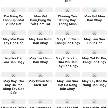
Điểm
Đai Nâng Cơ
Máy Vắt
Chuông Cửa
Máy Hút Mụn
Thon Gọn Mặt
Cam,Dụng Cụ
Không Dây
Bán Chạy
V-line Hot
Vắt Cam Tốt
Thông Minh
Máy Mài Cầm
Máy Tăm Nước
Máy Hút Chân
Máy Làm Sữa
Tay Cao Cấp
Bán Chạy
Không Bán Chạy
Chua Hot
Bếp Gas Các
Máy Trợ Thính
Máy Cưa Xăng,
Máy Cắt Cỏ Pin,
Loại Bán Chạy
Bán Chạy
Cưa Pin Câm
Xăng Bán Chạy
Tay Bán Chạy
Máy Xay ,Cối
Máy Chiếu Mini
Máy Làm Sữa
Máy Xay Khô Đa
Xay Cà Phê
Siêu Hot
Hạt Đa Năng
Năng Bán Chạy
Bằng Tay Cao
Bán Chạy
Cấp
Máy Đánh Trứng
Máy Massage
Máy Xông Khi
Bếp Chiên, Nồi