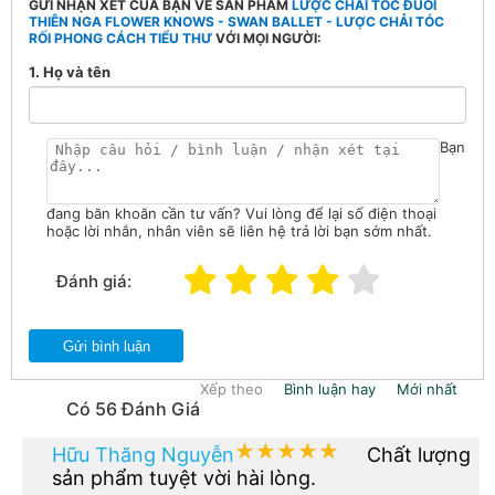
GỬI NHẬN XÉT CỦA BẠN VỀ SẢN PHẨM
LƯỢC CHẢI TÓC ĐUÔI
THIÊN NGA FLOWER KNOWS - SWAN BALLET - LƯỢC CHẢI TÓC
RỐI PHONG CÁCH TIỂU THƯ
VỚI MỌI NGƯỜI:
1. Họ và tên
Bạn
đang băn khoăn cần tư vấn? Vui lòng để lại số điện thoại
hoặc lời nhắn, nhân viên sẽ liên hệ trả lời bạn sớm nhất.
Đánh giá:
Gửi bình luận
Xếp theo
Bình luận hay
Mới nhất
Có 56 Đánh Giá
★★★★★
★★★★★
Hữu Thăng Nguyễn
Chất lượng
sản phẩm tuyệt vời hài lòng.