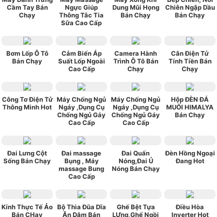
Cầm Tay Bán
Ngực Giúp
Dung Mũi Họng
Chiên Ngập Dầu
Chạy
Thông Tắc Tia
Bán Chạy
Bán Chạy
Sữa Cao Cấp
Bơm Lốp Ô Tô
Cảm Biến Áp
Camera Hành
Cân Điện Tử
Bán Chạy
Suất Lốp Ngoài
Trình Ô Tô Bán
Tính Tiền Bán
Cao Cấp
Chạy
Chạy
Công Tơ Điện Tử
Máy Chống Ngủ
Máy Chống Ngủ
Hộp ĐÈN ĐÁ
Thông Minh Hot
Ngáy ,Dụng Cụ
Ngáy ,Dụng Cụ
MUỐI HIMALYA
Chống Ngủ Gáy
Chống Ngủ Gáy
Bán Chạy
Cao Cấp
Cao Cấp
Đai Lưng Cột
Đai massage
Đai Quấn
Đèn Hồng Ngoại
Sống Bán Chạy
Bụng , Máy
Nóng,Đai Ủ
Đang Hot
massage Bung
Nóng Bán Chạy
Cao Cấp
Kính Thực Tế Ảo
Bộ Thìa Đũa Dĩa
Ghế Bệt Tựa
Điều Hòa
Bán CHạy
Ăn Dặm Bán
LƯng,Ghế Ngồi
Inverter Hot