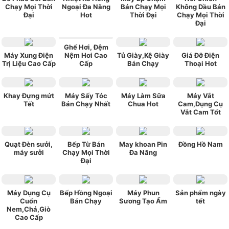
Chạy Mọi Thời
Ngoại Đa Năng
Bán Chạy Mọi
Không Dầu Bán
Đại
Hot
Thời Đại
Chạy Mọi Thời
Đại
Ghế Hơi, Đệm
Máy Xung Điện
Nệm Hơi Cao
Tủ Giày,Kệ Giày
Giá Đỡ Điện
Trị Liệu Cao Cấp
Cấp
Bán Chạy
Thoại Hot
Khay Đựng mứt
Máy Sấy Tóc
Máy Làm Sữa
Máy Vắt
Tết
Bán Chạy Nhất
Chua Hot
Cam,Dụng Cụ
Vắt Cam Tốt
Quạt Đèn sưởi,
Bếp Từ Bán
May khoan Pin
Đồng Hồ Nam
máy sưởi
Chạy Mọi Thời
Đa Năng
Đại
Máy Dụng Cụ
Bếp Hồng Ngoại
Máy Phun
Sản phẩm ngày
Cuốn
Bán Chạy
Sương Tạo Ẩm
tết
Nem,Chả,Giò
Cao Cấp