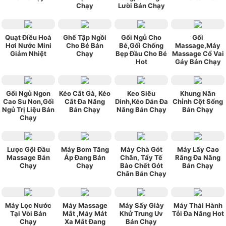
Chạy
Lười Bán Chạy
Quạt Điều Hoà
Ghế Tập Ngồi
Gối Ngủ Cho
Gối
Hơi Nước Mini
Cho Bé Bán
Bé,Gối Chống
Massage,Máy
Giảm Nhiệt
Chạy
Bẹp Đầu Cho Bé
Massage Cổ Vai
Hot
Gáy Bán Chạy
Gối Ngủ Ngon
Kéo Cắt Gà, Kéo
Keo Siêu
Khung Năn
Cao Su Non,Gối
Cắt Đa Năng
Dinh,Kéo Dán Đa
Chỉnh Cột Sống
Ngủ Trị Liệu Bán
Bán Chạy
Năng Bán Chạy
Bán Chạy
Chạy
Lược Gội Đầu
Máy Bơm Tăng
Máy Chà Gót
Máy Lấy Cao
Massage Bán
Áp Đang Bán
Chân, Tẩy Tế
Răng Đa Năng
Chạy
Chạy
Bào Chết Gót
Bán Chạy
Chân Bán Chạy
Máy Lọc Nước
Máy Massage
Máy Sấy Giày
Máy Thái Hành
Tại Vòi Bán
Mắt ,Máy Mát
Khử Trung Uv
Tỏi Đa Năng Hot
Chạy
Xa Mắt Đang
Bán Chạy