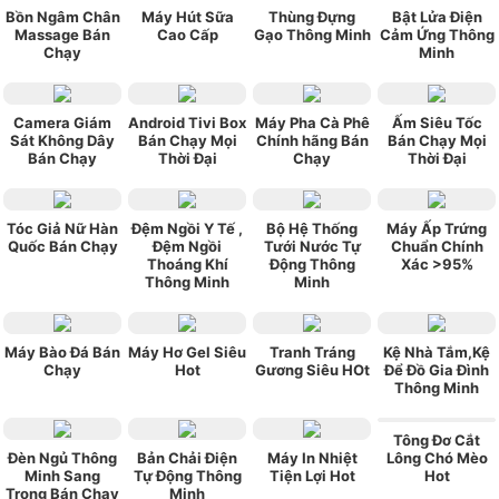
Bồn Ngâm Chân
Máy Hút Sữa
Thùng Đựng
Bật Lửa Điện
Massage Bán
Cao Cấp
Gạo Thông Minh
Cảm Ứng Thông
Chạy
Minh
Camera Giám
Android Tivi Box
Máy Pha Cà Phê
Ấm Siêu Tốc
Sát Không Dây
Bán Chạy Mọi
Chính hãng Bán
Bán Chạy Mọi
Bán Chạy
Thời Đại
Chạy
Thời Đại
Tóc Giả Nữ Hàn
Đệm Ngồi Y Tế ,
Bộ Hệ Thống
Máy Ấp Trứng
Quốc Bán Chạy
Đệm Ngồi
Tưới Nước Tự
Chuẩn Chính
Thoáng Khí
Động Thông
Xác >95%
Thông Minh
Minh
Máy Bào Đá Bán
Máy Hơ Gel Siêu
Tranh Tráng
Kệ Nhà Tắm,Kệ
Chạy
Hot
Gương Siêu HOt
Để Đồ Gia Đình
Thông Minh
Tông Đơ Cắt
Đèn Ngủ Thông
Bản Chải Điện
Máy In Nhiệt
Lông Chó Mèo
Minh Sang
Tự Động Thông
Tiện Lợi Hot
Hot
Trọng Bán Chạy
Minh