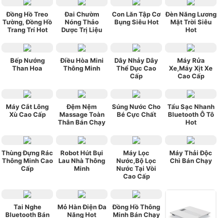
★★★★★
★★★★★
ngoquan112
Mua cho ba mình
xài được hơn 1 tháng rồi , giá cả hợp lý , vừa
Đồng Hồ Treo
Đai Chườm
Con Lăn Tập Cơ
Đèn Năng Lương
Tường, Đồng Hồ
Nóng Thảo
Bụng Siêu Hot
Mặt Trời Siêu
túi tiền , máy gọn nhẹ , ba mình rất vừa ý .
Trang Trí Hot
Dược Trị Liệu
Hot
Bếp Nướng
Điều Hòa Mini
Dây Nhảy Dây
Máy Rửa
Than Hoa
Thông Minh
Thể Dục Cao
Xe,Máy Xịt Xe
Cấp
Cao Cấp
Máy Cắt Lông
Đệm Nệm
Súng Nước Cho
Tẩu Sạc Nhanh
Xù Cao Cấp
Massage Toàn
Bé Cực Chất
Bluetooth Ô Tô
Thân Bán Chạy
Hot
Thùng Đựng Rác
Robot Hút Bụi
Máy Lọc
Máy Thải Độc
Thông Minh Cao
Lau Nhà Thông
Nước,Bộ Lọc
Chì Bán Chạy
Cấp
Minh
Nước Tại Vòi
Cao Cấp
Tai Nghe
Mỏ Hàn Điện Đa
Đồng Hồ Thông
Bluetooth Bán
Năng Hot
Minh Bán Chạy