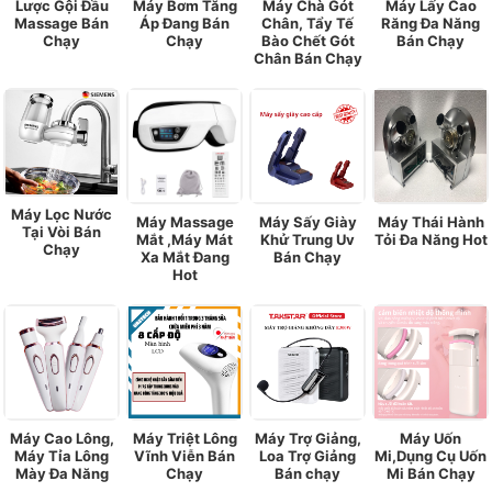
Lược Gội Đầu
Máy Bơm Tăng
Máy Chà Gót
Máy Lấy Cao
Massage Bán
Áp Đang Bán
Chân, Tẩy Tế
Răng Đa Năng
Chạy
Chạy
Bào Chết Gót
Bán Chạy
Chân Bán Chạy
Máy Lọc Nước
Máy Massage
Máy Sấy Giày
Máy Thái Hành
Tại Vòi Bán
Mắt ,Máy Mát
Khử Trung Uv
Tỏi Đa Năng Hot
Chạy
Xa Mắt Đang
Bán Chạy
Hot
Máy Cao Lông,
Máy Triệt Lông
Máy Trợ Giảng,
Máy Uốn
Máy Tỉa Lông
Vĩnh Viễn Bán
Loa Trợ Giảng
Mi,Dụng Cụ Uốn
Mày Đa Năng
Chạy
Bán chạy
Mi Bán Chạy