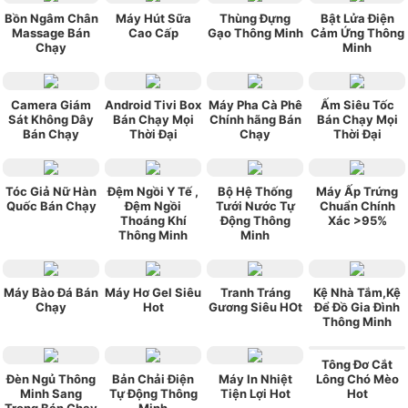
Bồn Ngâm Chân
Máy Hút Sữa
Thùng Đựng
Bật Lửa Điện
Massage Bán
Cao Cấp
Gạo Thông Minh
Cảm Ứng Thông
Chạy
Minh
Camera Giám
Android Tivi Box
Máy Pha Cà Phê
Ấm Siêu Tốc
Sát Không Dây
Bán Chạy Mọi
Chính hãng Bán
Bán Chạy Mọi
Bán Chạy
Thời Đại
Chạy
Thời Đại
Tóc Giả Nữ Hàn
Đệm Ngồi Y Tế ,
Bộ Hệ Thống
Máy Ấp Trứng
Quốc Bán Chạy
Đệm Ngồi
Tưới Nước Tự
Chuẩn Chính
Thoáng Khí
Động Thông
Xác >95%
Thông Minh
Minh
Máy Bào Đá Bán
Máy Hơ Gel Siêu
Tranh Tráng
Kệ Nhà Tắm,Kệ
Chạy
Hot
Gương Siêu HOt
Để Đồ Gia Đình
Thông Minh
Tông Đơ Cắt
Đèn Ngủ Thông
Bản Chải Điện
Máy In Nhiệt
Lông Chó Mèo
Minh Sang
Tự Động Thông
Tiện Lợi Hot
Hot
Trọng Bán Chạy
Minh