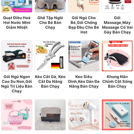
Quạt Điều Hoà
Ghế Tập Ngồi
Gối Ngủ Cho
Gối
Hơi Nước Mini
Cho Bé Bán
Bé,Gối Chống
Massage,Máy
Giảm Nhiệt
Chạy
Bẹp Đầu Cho Bé
Massage Cổ Vai
Hot
Gáy Bán Chạy
Gối Ngủ Ngon
Kéo Cắt Gà, Kéo
Keo Siêu
Khung Năn
Cao Su Non,Gối
Cắt Đa Năng
Dinh,Kéo Dán Đa
Chỉnh Cột Sống
Ngủ Trị Liệu Bán
Bán Chạy
Năng Bán Chạy
Bán Chạy
Chạy