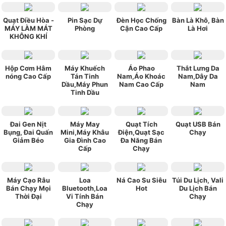
Quạt Điều Hòa -
Pin Sạc Dự
Đèn Học Chống
Bàn Là Khô, Bàn
MÁY LÀM MÁT
Phòng
Cận Cao Cấp
Là Hơi
KHÔNG KHÍ
Hộp Cơm Hâm
Máy Khuếch
Áo Phao
Thắt Lưng Da
nóng Cao Cấp
Tán Tinh
Nam,Áo Khoác
Nam,Dây Da
Dầu,Máy Phun
Nam Cao Cấp
Nam
Tinh Dầu
Đai Gen Nịt
Máy May
Quạt Tích
Quạt USB Bán
Bụng, Đai Quấn
Mini,Máy Khâu
Điện,Quạt Sạc
Chạy
Giảm Béo
Gia Đình Cao
Đa Năng Bán
Cấp
Chạy
Máy Cạo Râu
Loa
Ná Cao Su Siêu
Túi Du Lịch, Vali
Bán Chạy Mọi
Bluetooth,Loa
Hot
Du Lịch Bán
Thời Đại
Vi Tính Bán
Chạy
Chạy