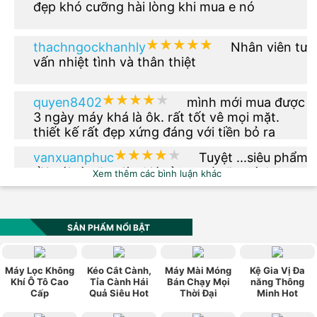
đẹp khó cưỡng hài lòng khi mua e nó
★★★★★
★★★★★
thachngockhanhly
Nhân viên tư
vấn nhiệt tình và thân thiệt
★★★★★
★★★★★
quyen8402
mình mới mua được
3 ngày máy khá là ôk. rất tốt vê mọi mặt.
thiết kế rất đẹp xứng đáng với tiền bỏ ra
★★★★★
★★★★★
vanxuanphuc
Tuyệt ...siêu phẩm
rồi nói gì nữa giờ. Giá rẻ hơn tí nữa thì OK.
Xem thêm các bình luận khác
★★★★★
★★★★★
phuong.vu2612
Thêm phiên bản
màu xanh dạ quang đi nhé
SẢN PHẨM NỔI BẬT
★★★★★
★★★★★
vn0984_520
Sản phẩm có kiểu
Máy Lọc Không
Kéo Cắt Cành,
Máy Mài Móng
Kệ Gia Vị Đa
dáng đẹp, hợp thời trang, phù hợp với túi
Khí Ô Tô Cao
Tỉa Cành Hái
Bán Chạy Mọi
năng Thông
Cấp
Quả Siêu Hot
Thời Đại
Minh Hot
tiền, chính sách bảo hành tốt. Rất hài lòng về
sản phẩm này.