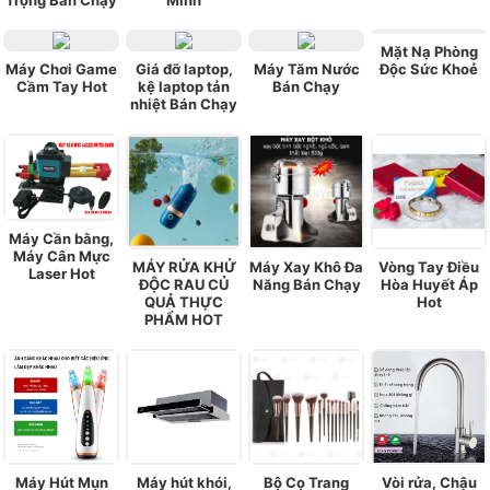
Mặt Nạ Phòng
Máy Chơi Game
Giá đỡ laptop,
Máy Tăm Nước
Độc Sức Khoẻ
Cầm Tay Hot
kệ laptop tản
Bán Chạy
nhiệt Bán Chạy
Máy Cần bằng,
Máy Cân Mực
MÁY RỬA KHỬ
Máy Xay Khô Đa
Vòng Tay Điều
Laser Hot
ĐỘC RAU CỦ
Năng Bán Chạy
Hòa Huyết Áp
QUẢ THỰC
Hot
PHẨM HOT
Máy Hút Mụn
Máy hút khói,
Bộ Cọ Trang
Vòi rửa, Chậu