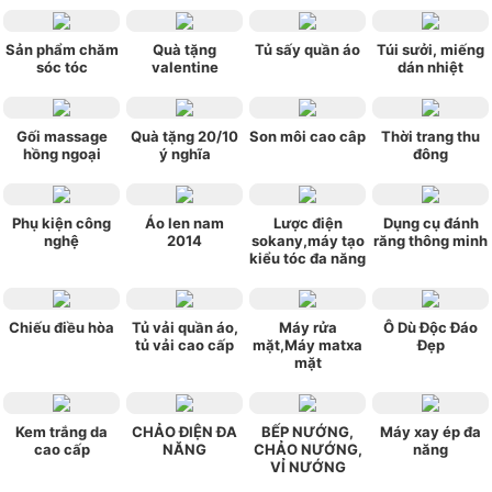
Sản phẩm chăm
Quà tặng
Tủ sấy quần áo
Túi sưởi, miếng
sóc tóc
valentine
dán nhiệt
Gối massage
Quà tặng 20/10
Son môi cao câp
Thời trang thu
hồng ngoại
ý nghĩa
đông
Phụ kiện công
Áo len nam
Lược điện
Dụng cụ đánh
nghệ
2014
sokany,máy tạo
răng thông minh
kiểu tóc đa năng
Chiếu điều hòa
Tủ vải quần áo,
Máy rửa
Ô Dù Độc Đáo
tủ vải cao cấp
mặt,Máy matxa
Đẹp
mặt
Kem trắng da
CHẢO ĐIỆN ĐA
BẾP NƯỚNG,
Máy xay ép đa
cao cấp
NĂNG
CHẢO NƯỚNG,
năng
VỈ NƯỚNG