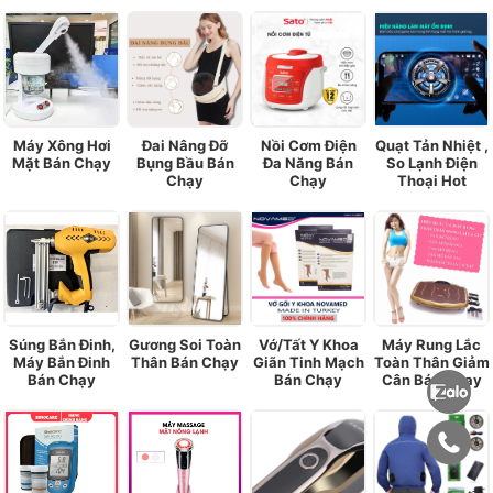
Máy Xông Hơi
Đai Nâng Đỡ
Nồi Cơm Điện
Quạt Tản Nhiệt ,
Mặt Bán Chạy
Bụng Bầu Bán
Đa Năng Bán
So Lạnh Điện
Chạy
Chạy
Thoại Hot
Súng Bắn Đinh,
Gương Soi Toàn
Vớ/Tất Y Khoa
Máy Rung Lắc
Máy Bắn Đinh
Thân Bán Chạy
Giãn Tinh Mạch
Toàn Thân Giảm
Bán Chạy
Bán Chạy
Cân Bán Chạy