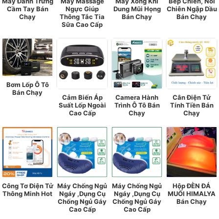
Máy Đánh Trứng
Máy Massage
Máy Xông Khi
Bếp Chiên, Nồi
Cầm Tay Bán
Ngực Giúp
Dung Mũi Họng
Chiên Ngập Dầu
Chạy
Thông Tắc Tia
Bán Chạy
Bán Chạy
Sữa Cao Cấp
Bơm Lốp Ô Tô
Bán Chạy
Cảm Biến Áp
Camera Hành
Cân Điện Tử
Suất Lốp Ngoài
Trình Ô Tô Bán
Tính Tiền Bán
Cao Cấp
Chạy
Chạy
Công Tơ Điện Tử
Máy Chống Ngủ
Máy Chống Ngủ
Hộp ĐÈN ĐÁ
Thông Minh Hot
Ngáy ,Dụng Cụ
Ngáy ,Dụng Cụ
MUỐI HIMALYA
Chống Ngủ Gáy
Chống Ngủ Gáy
Bán Chạy
Cao Cấp
Cao Cấp