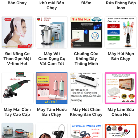
Bán Chạy
khử mùi Bán
Điểm
Rửa Phòng Bếp
Chạy
Inox
Đai Nâng Cơ
Máy Vắt
Chuông Cửa
Máy Hút Mụn
Thon Gọn Mặt
Cam,Dụng Cụ
Không Dây
Bán Chạy
V-line Hot
Vắt Cam Tốt
Thông Minh
Máy Mài Cầm
Máy Tăm Nước
Máy Hút Chân
Máy Làm Sữa
Tay Cao Cấp
Bán Chạy
Không Bán Chạy
Chua Hot