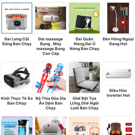
Đai Lưng Cột
Đai massage
Đai Quấn
Đèn Hồng Ngoại
Sống Bán Chạy
Bụng , Máy
Nóng,Đai Ủ
Đang Hot
massage Bung
Nóng Bán Chạy
Cao Cấp
Điều Hòa
Inverter Hot
Kính Thực Tế Ảo
Bộ Thìa Đũa Dĩa
Ghế Bệt Tựa
Bán CHạy
Ăn Dặm Bán
LƯng,Ghế Ngồi
Chạy
Lười Bán Chạy