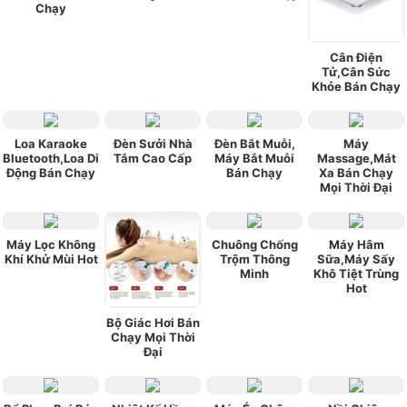
Chạy
Cân Điện
Tử,Cân Sức
Khỏe Bán Chạy
Loa Karaoke
Đèn Sưởi Nhà
Đèn Bắt Muỗi,
Máy
Bluetooth,Loa Di
Tắm Cao Cấp
Máy Bắt Muỗi
Massage,Mát
Động Bán Chạy
Bán Chạy
Xa Bán Chạy
Mọi Thời Đại
Máy Lọc Không
Chuông Chống
Máy Hâm
Khí Khử Mùi Hot
Trộm Thông
Sữa,Máy Sấy
Minh
Khô Tiệt Trùng
Hot
Bộ Giác Hơi Bán
Chạy Mọi Thời
Đại