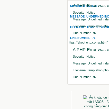
A PHP Error was 
SEVERITY: NOTICE
Severity: Notice
MESSAGE: UNDEFINED IN
Message: Undefined inde
Filename: temp/shop.php
FILENAME: TEMP/SHOP.PH
Line Number: 76
LINE NUMBER: 76
https://shophoitu.com//.html"
A PHP Error was 
Severity: Notice
Message: Undefined inde
Filename: temp/shop.php
Line Number: 76