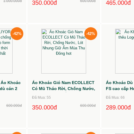
1.000.000đ
600.000đ
350.000đ
Chất
465.000đ
-42%
-42%
 Áo Khoác
Áo Khoác Gió Nam ECOLLECT
Áo Khoác Dù 
dù cán 2
Có Mũ Tháo Rời, Chống Nước,
FS cao cấp H
i màu thời
Lót Nhung Giữ Ấm Mùa Thu
Đã Mua: 55
Đã Mua: 66
Đông hot
600.000đ
600.000đ
350.000đ
289.000đ