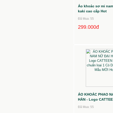
Áo khoác sơ mi nam 
kaki cao cấp Hot
Đã Mua: 55
299.000đ
ÁO KHOÁC PHAO N
HÀN - Logo CATTEE
chuẩn loại 1 Có Dây
Đã Mua: 55
MỚI Hot