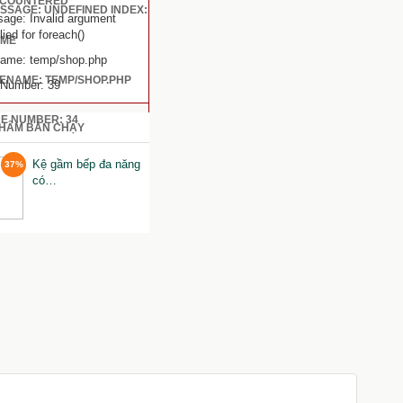
COUNTERED
SSAGE: UNDEFINED INDEX:
age: Invalid argument
ied for foreach()
ME
name: temp/shop.php
LENAME: TEMP/SHOP.PHP
 Number: 39
NE NUMBER: 34
PHẨM BÁN CHẠY
Kệ gầm bếp đa năng
37%
có…